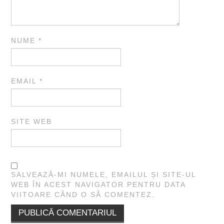
NUME
*
EMAIL
*
SITE WEB
SALVEAZĂ-MI NUMELE, EMAILUL ȘI SITE-UL
WEB ÎN ACEST NAVIGATOR PENTRU DATA
VIITOARE CÂND O SĂ COMENTEZ.