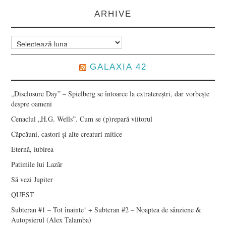
ARHIVE
Arhive
GALAXIA 42
„Disclosure Day” – Spielberg se întoarce la extratereștri, dar vorbește
despre oameni
Cenaclul „H.G. Wells”. Cum se (p)repară viitorul
Căpcăuni, castori și alte creaturi mitice
Eternă, iubirea
Patimile lui Lazăr
Să vezi Jupiter
QUEST
Subteran #1 – Tot înainte! + Subteran #2 – Noaptea de sânziene &
Autopsierul (Alex Talamba)