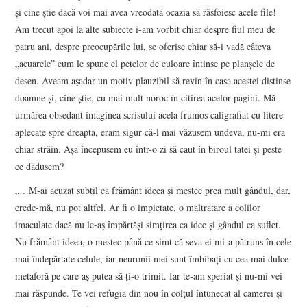
şi cine ştie dacă voi mai avea vreodată ocazia să răsfoiesc acele file!
Am trecut apoi la alte subiecte i-am vorbit chiar despre fiul meu de
patru ani, despre preocupările lui, se oferise chiar să-i vadă câteva
„acuarele” cum le spune el petelor de culoare întinse pe planşele de
desen. Aveam aşadar un motiv plauzibil să revin în casa acestei distinse
doamne şi, cine ştie, cu mai mult noroc în citirea acelor pagini. Mă
urmărea obsedant imaginea scrisului acela frumos caligrafiat cu litere
aplecate spre dreapta, eram sigur că-l mai văzusem undeva, nu-mi era
chiar străin. Aşa începusem eu într-o zi să caut în biroul tatei şi peste
ce dădusem?
„…M-ai acuzat subtil că frământ ideea şi mestec prea mult gândul, dar,
crede-mă, nu pot altfel. Ar fi o impietate, o maltratare a colilor
imaculate dacă nu le-aş împărtăşi simţirea ca idee şi gândul ca suflet.
Nu frământ ideea, o mestec până ce simt că seva ei mi-a pătruns în cele
mai îndepărtate celule, iar neuronii mei sunt îmbibaţi cu cea mai dulce
metaforă pe care aş putea să ţi-o trimit. Iar te-am speriat şi nu-mi vei
mai răspunde. Te vei refugia din nou în colţul întunecat al camerei şi