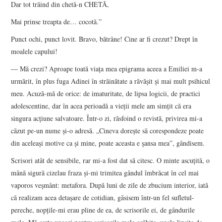
Dar tot trăind din chetă-n CHETĂ,
Mai prinse treapta de… cocotă.”
Punct ochi, punct lovit. Bravo, bătrâne! Cine ar fi crezut? Drept în
moalele capului!
― Mă crezi? Aproape toată viaţa mea epigrama aceea a Emiliei m-a
urmărit, în plus fuga Adinei în străinătate a răvăşit şi mai mult psihicul
meu. Acuză-mă de orice: de imaturitate, de lipsa logicii, de practici
adolescentine, dar în acea perioadă a vieţii mele am simţit că era
singura acţiune salvatoare. Într-o zi, răsfoind o revistă, privirea mi-a
căzut pe-un nume şi-o adresă. „Cineva doreşte să corespondeze poate
din aceleaşi motive ca şi mine, poate aceasta e şansa mea”, gândisem.
Scrisori atât de sensibile, rar mi-a fost dat să citesc. O minte ascuţită, o
mână sigură cizelau fraza şi-mi trimitea gândul îmbrăcat în cel mai
vaporos veşmânt: metafora. După luni de zile de zbucium interior, iată
că realizam acea detaşare de cotidian, găsisem într-un fel sufletul-
pereche, nopţile-mi erau pline de ea, de scrisorile ei, de gândurile