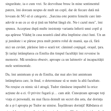
singurătate, ia-o cum vrei. Se dezvoltase brusc în mine sentimentul
patern, îmi doream nespus de mult un copil, dar de fiecare dată mă
loveam de NU-ul ei categoric. „Sarcina este pentru femeile care într-
adevăr n-au cu ce să-şi ţină un bărbat lângă ele. Nu-i cazul meu”, îmi
spunea. Acceptase după multe insistenţe varianta înfierii unui copil şi
aşa apăruse Vlăduţ în casa noastră când abia împlinise cinci luni. Un an
şi jumătate i se păruse prea mult pentru rolul de mamă, aşa că, fără
nici un cuvânt, părăsise într-o seară tot: căminul conjugal, oraşul, ţara.
Şi iarăşi întâmplarea cu Emilia din timpul facultăţii îmi revenise în
memorie. Mă urmărea obsesiv, aproape ca un laitmotiv al incapacităţii
mele sentimentale.
Da, îmi aminteam şi eu de Emilia, dar mai ales îmi aminteam
întâmplarea care, în final, o determinase să se mute la altă facultate.
Nu reuşise cu nimic să-l atragă, Tudor rămăsese impasibil la orice
acţiune de-a ei. O privire fugară şi… cam atât. Cunoşteam aproape toţi
viaţa ei personală, nu mai făcea demult un secret din asta, dar dorinţa
de a şi-l apropia pe Tudor ne uimise. Înşelătoare dorinţă! Răbdarea ei