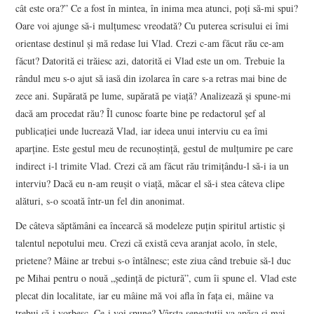
cât este ora?” Ce a fost în mintea, în inima mea atunci, poţi să-mi spui?
Oare voi ajunge să-i mulţumesc vreodată? Cu puterea scrisului ei îmi
orientase destinul şi mă redase lui Vlad. Crezi c-am făcut rău ce-am
făcut? Datorită ei trăiesc azi, datorită ei Vlad este un om. Trebuie la
rândul meu s-o ajut să iasă din izolarea în care s-a retras mai bine de
zece ani. Supărată pe lume, supărată pe viaţă? Analizează şi spune-mi
dacă am procedat rău? Îl cunosc foarte bine pe redactorul şef al
publicaţiei unde lucrează Vlad, iar ideea unui interviu cu ea îmi
aparţine. Este gestul meu de recunoştinţă, gestul de mulţumire pe care
indirect i-l trimite Vlad. Crezi că am făcut rău trimiţându-l să-i ia un
interviu? Dacă eu n-am reuşit o viaţă, măcar el să-i stea câteva clipe
alături, s-o scoată într-un fel din anonimat.
De câteva săptămâni ea încearcă să modeleze puţin spiritul artistic şi
talentul nepotului meu. Crezi că există ceva aranjat acolo, în stele,
prietene? Mâine ar trebui s-o întâlnesc; este ziua când trebuie să-l duc
pe Mihai pentru o nouă „şedinţă de pictură”, cum îi spune el. Vlad este
plecat din localitate, iar eu mâine mă voi afla în faţa ei, mâine va
trebui să-i vorbesc. Ce-i voi spune? Vârsta senectuţii va apăsa şi mai