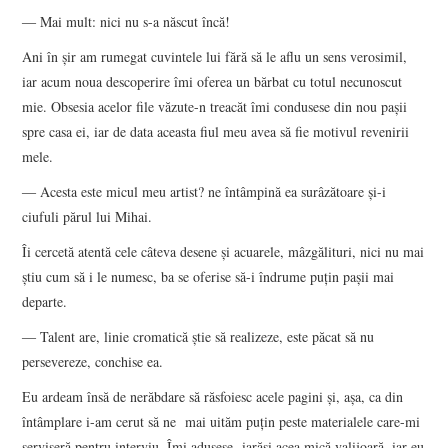
― Mai mult: nici nu s-a născut încă!
Ani în şir am rumegat cuvintele lui fără să le aflu un sens verosimil,
iar acum noua descoperire îmi oferea un bărbat cu totul necunoscut
mie. Obsesia acelor file văzute-n treacăt îmi condusese din nou paşii
spre casa ei, iar de data aceasta fiul meu avea să fie motivul revenirii
mele.
― Acesta este micul meu artist? ne întâmpină ea surâzătoare şi-i
ciufuli părul lui Mihai.
Îi cercetă atentă cele câteva desene şi acuarele, mâzgălituri, nici nu mai
ştiu cum să i le numesc, ba se oferise să-i îndrume puţin paşii mai
departe.
― Talent are, linie cromatică ştie să realizeze, este păcat să nu
persevereze, conchise ea.
Eu ardeam însă de nerăbdare să răsfoiesc acele pagini şi, aşa, ca din
întâmplare i-am cerut să ne mai uităm puţin peste materialele care-mi
serviseră pentru interviu. Îmi adusese iarăşi acea mică valijoară, iar eu