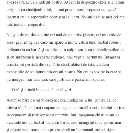
avea la ora actuală judeţul nostru. Aveam la dispoziţie cinci zile, eram
obişnuit cu ciudăţeniile lui, nu mă prea mirase propunerea, aşa că,
înarmat cu un reportofon pornisem la lucru. Nu-mi dăduse nici cel mai
mic indiciu, enigmatic.
Nu ştiu de ce, dar de câte ori aud de un artist plastic, ori un critic de
acest gen, imaginea care-mi apare-n minte este a unui bărbat robust,
obligatoriu cu barbă şi cu luleaua-n colţul gurii, cu mânecile suflecate
şi cu sprâncenele neapărat stufoase, mai veşnic încruntate. Imaginea
aceasta-mi persistă din copilărie când, alături de tata, vizitam
expoziţiile de sculptură din oraşul nostru. Nu era expoziţie la care să
nu mergem, iar tata, aşa, ca o justificare parcă, îmi spunea:
― O să-ţi prindă bine odată, ai să vezi.
Acum se pare că-mi folosea această ciudăţenie a lui, pentru că, de
câteva săptămâni mă ocupam de pagina culturală a cotidianului nostru.
Acceptasem să realizez acest interviu, îmi imaginam chiar că-mi va
deschide uşa un bărbat înalt, cu barba uşor neîngrijită, cu palme mari
şi degete noduroase, cu o privire dacă nu încruntată, atunci sigur