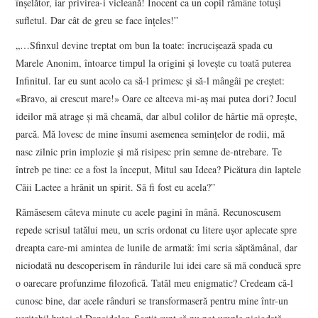
înşelător, iar privirea-i vicleană! Inocent ca un copil rămâne totuşi
sufletul. Dar cât de greu se face înţeles!”
„…Sfinxul devine treptat om bun la toate: încrucişează spada cu
Marele Anonim, întoarce timpul la origini şi loveşte cu toată puterea
Infinitul. Iar eu sunt acolo ca să-l primesc şi să-l mângâi pe creştet:
«Bravo, ai crescut mare!» Oare ce altceva mi-aş mai putea dori? Jocul
ideilor mă atrage şi mă cheamă, dar albul colilor de hârtie mă opreşte,
parcă. Mă lovesc de mine însumi asemenea seminţelor de rodii, mă
nasc zilnic prin implozie şi mă risipesc prin semne de-ntrebare. Te
întreb pe tine: ce a fost la început, Mitul sau Ideea? Picătura din laptele
Căii Lactee a hrănit un spirit. Să fi fost eu acela?”
Rămăsesem câteva minute cu acele pagini în mână. Recunoscusem
repede scrisul tatălui meu, un scris ordonat cu litere uşor aplecate spre
dreapta care-mi amintea de lunile de armată: îmi scria săptămânal, dar
niciodată nu descoperisem în rândurile lui idei care să mă conducă spre
o oarecare profunzime filozofică. Tatăl meu enigmatic? Credeam că-l
cunosc bine, dar acele rânduri se transformaseră pentru mine într-un