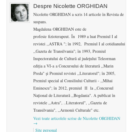
Despre Nicolette ORGHIDAN
Nicolette ORGHIDAN a scris 14 articole în Revista de
suspans.
Magdalena ORGHIDAN este de
profesie fizioterapeut. În 1989 a luat Premiul I al
revistei ,,ASTRA "; în 1992, Premiul I al cotidianului
,,Gazeta de Transilvania"; în 1993, Premiul
Inspectoratului de Cultură al județului Teleorman
ediția a VI-a a Concursului de literatură ,,Marin
Preda" şi Premiul revistei ,,Literatorul"; în 2005,
Premiul special al Consiliului Culturii - ,,Mihai
Eminescu"; în 2012, premiul II la ,,Concursul
Naţional de Literatură ,,Bogdania". A publicat în
revistele ,,Astra", ..Literatorul", ,,Gazeta de
Transilvania", ,,Armonii Culturale" etc.
Vezi toate articolele scrise de Nicolette ORGHIDAN
→
Site personal