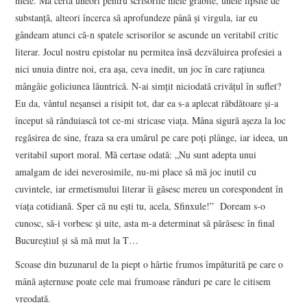
mele. Mă certa uneori pentru scrisorile mele grăbite, unele lipsite de
substanţă, alteori încerca să aprofundeze până şi virgula, iar eu
gândeam atunci că-n spatele scrisorilor se ascunde un veritabil critic
literar. Jocul nostru epistolar nu permitea însă dezvăluirea profesiei a
nici unuia dintre noi, era aşa, ceva inedit, un joc în care raţiunea
mângâie goliciunea lăuntrică. N-ai simţit niciodată crivăţul în suflet?
Eu da, vântul neşansei a risipit tot, dar ea s-a aplecat răbdătoare şi-a
început să rânduiască tot ce-mi stricase viaţa. Mâna sigură aşeza la loc
regăsirea de sine, fraza sa era umărul pe care poţi plânge, iar ideea, un
veritabil suport moral. Mă certase odată: „Nu sunt adepta unui
amalgam de idei neverosimile, nu-mi place să mă joc inutil cu
cuvintele, iar ermetismului literar îi găsesc mereu un corespondent în
viaţa cotidiană. Sper că nu eşti tu, acela, Sfinxule!” Doream s-o
cunosc, să-i vorbesc şi uite, asta m-a determinat să părăsesc în final
Bucureştiul şi să mă mut la T…
Scoase din buzunarul de la piept o hârtie frumos împăturită pe care o
mână aşternuse poate cele mai frumoase rânduri pe care le citisem
vreodată.