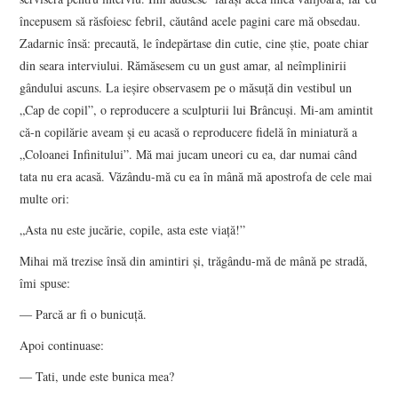
începusem să răsfoiesc febril, căutând acele pagini care mă obsedau.
Zadarnic însă: precaută, le îndepărtase din cutie, cine ştie, poate chiar
din seara interviului. Rămăsesem cu un gust amar, al neîmplinirii
gândului ascuns. La ieşire observasem pe o măsuţă din vestibul un
„Cap de copil”, o reproducere a sculpturii lui Brâncuşi. Mi-am amintit
că-n copilărie aveam şi eu acasă o reproducere fidelă în miniatură a
„Coloanei Infinitului”. Mă mai jucam uneori cu ea, dar numai când
tata nu era acasă. Văzându-mă cu ea în mână mă apostrofa de cele mai
multe ori:
„Asta nu este jucărie, copile, asta este viaţă!”
Mihai mă trezise însă din amintiri şi, trăgându-mă de mână pe stradă,
îmi spuse:
― Parcă ar fi o bunicuţă.
Apoi continuase:
― Tati, unde este bunica mea?