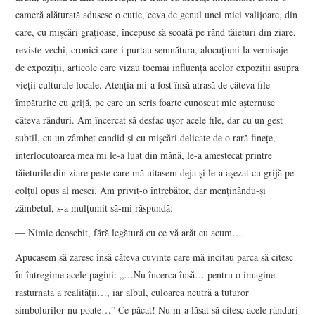
cameră alăturată adusese o cutie, ceva de genul unei mici valijoare, din
care, cu mişcări graţioase, începuse să scoată pe rând tăieturi din ziare,
reviste vechi, cronici care-i purtau semnătura, alocuţiuni la vernisaje
de expoziţii, articole care vizau tocmai influenţa acelor expoziţii asupra
vieţii culturale locale. Atenţia mi-a fost însă atrasă de câteva file
împăturite cu grijă, pe care un scris foarte cunoscut mie aşternuse
câteva rânduri. Am încercat să desfac uşor acele file, dar cu un gest
subtil, cu un zâmbet candid şi cu mişcări delicate de o rară fineţe,
interlocutoarea mea mi le-a luat din mână, le-a amestecat printre
tăieturile din ziare peste care mă uitasem deja şi le-a aşezat cu grijă pe
colţul opus al mesei. Am privit-o întrebător, dar menţinându-şi
zâmbetul, s-a mulţumit să-mi răspundă:
― Nimic deosebit, fără legătură cu ce vă arăt eu acum…
Apucasem să zăresc însă câteva cuvinte care mă incitau parcă să citesc
în întregime acele pagini: „…Nu încerca însă… pentru o imagine
răsturnată a realităţii…, iar albul, culoarea neutră a tuturor
simbolurilor nu poate…” Ce păcat! Nu m-a lăsat să citesc acele rânduri