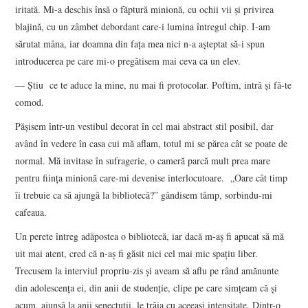
iritată. Mi-a deschis însă o făptură minionă, cu ochii vii şi privirea
blajină, cu un zâmbet debordant care-i lumina întregul chip. I-am
sărutat mâna, iar doamna din faţa mea nici n-a aşteptat să-i spun
introducerea pe care mi-o pregătisem mai ceva ca un elev.
― Ştiu ce te aduce la mine, nu mai fi protocolar. Poftim, intră şi fă-te
comod.
Păşisem într-un vestibul decorat în cel mai abstract stil posibil, dar
având în vedere în casa cui mă aflam, totul mi se părea cât se poate de
normal. Mă invitase în sufragerie, o cameră parcă mult prea mare
pentru fiinţa minionă care-mi devenise interlocutoare. „Oare cât timp
îi trebuie ca să ajungă la bibliotecă?” gândisem tâmp, sorbindu-mi
cafeaua.
Un perete întreg adăpostea o bibliotecă, iar dacă m-aş fi apucat să mă
uit mai atent, cred că n-aş fi găsit nici cel mai mic spaţiu liber.
Trecusem la interviul propriu-zis şi aveam să aflu pe rând amănunte
din adolescenţa ei, din anii de studenţie, clipe pe care simţeam că şi
acum, ajunsă la anii senectuţii, le trăia cu aceeaşi intensitate. Dintr-o