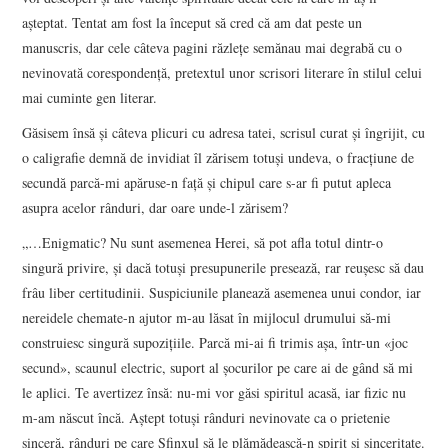
aşteptat. Tentat am fost la început să cred că am dat peste un
manuscris, dar cele câteva pagini răzleţe semănau mai degrabă cu o
nevinovată corespondenţă, pretextul unor scrisori literare în stilul celui
mai cuminte gen literar.
Găsisem însă şi câteva plicuri cu adresa tatei, scrisul curat şi îngrijit, cu
o caligrafie demnă de invidiat îl zărisem totuşi undeva, o fracţiune de
secundă parcă-mi apăruse-n faţă şi chipul care s-ar fi putut apleca
asupra acelor rânduri, dar oare unde-l zărisem?
„…Enigmatic? Nu sunt asemenea Herei, să pot afla totul dintr-o
singură privire, şi dacă totuşi presupunerile presează, rar reuşesc să dau
frâu liber certitudinii. Suspiciunile planează asemenea unui condor, iar
nereidele chemate-n ajutor m-au lăsat în mijlocul drumului să-mi
construiesc singură supoziţiile. Parcă mi-ai fi trimis aşa, într-un «joc
secund», scaunul electric, suport al şocurilor pe care ai de gând să mi
le aplici. Te avertizez însă: nu-mi vor găsi spiritul acasă, iar fizic nu
m-am născut încă. Aştept totuşi rânduri nevinovate ca o prietenie
sinceră, rânduri pe care Sfinxul să le plămădească-n spirit şi sinceritate.