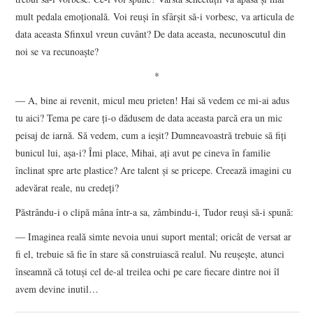
mult pedala emoţională. Voi reuşi în sfârşit să-i vorbesc, va articula de
data aceasta Sfinxul vreun cuvânt? De data aceasta, necunoscutul din
noi se va recunoaşte?
*
― A, bine ai revenit, micul meu prieten! Hai să vedem ce mi-ai adus
tu aici? Tema pe care ţi-o dădusem de data aceasta parcă era un mic
peisaj de iarnă. Să vedem, cum a ieşit? Dumneavoastră trebuie să fiţi
bunicul lui, aşa-i? Îmi place, Mihai, aţi avut pe cineva în familie
înclinat spre arte plastice? Are talent şi se pricepe. Creează imagini cu
adevărat reale, nu credeţi?
Păstrându-i o clipă mâna într-a sa, zâmbindu-i, Tudor reuşi să-i spună:
― Imaginea reală simte nevoia unui suport mental; oricât de versat ar
fi el, trebuie să fie în stare să construiască realul. Nu reuşeşte, atunci
înseamnă că totuşi cel de-al treilea ochi pe care fiecare dintre noi îl
avem devine inutil…