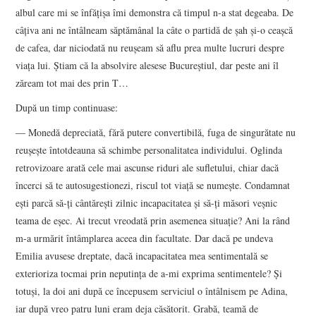
albul care mi se înfăţişa îmi demonstra că timpul n-a stat degeaba. De
câţiva ani ne întâlneam săptămânal la câte o partidă de şah şi-o ceaşcă
de cafea, dar niciodată nu reuşeam să aflu prea multe lucruri despre
viaţa lui. Ştiam că la absolvire alesese Bucureştiul, dar peste ani îl
zăream tot mai des prin T…
După un timp continuase:
― Monedă depreciată, fără putere convertibilă, fuga de singurătate nu
reuşeşte întotdeauna să schimbe personalitatea individului. Oglinda
retrovizoare arată cele mai ascunse riduri ale sufletului, chiar dacă
încerci să te autosugestionezi, riscul tot viaţă se numeşte. Condamnat
eşti parcă să-ţi cântăreşti zilnic incapacitatea şi să-ţi măsori veşnic
teama de eşec. Ai trecut vreodată prin asemenea situaţie? Ani la rând
m-a urmărit întâmplarea aceea din facultate. Dar dacă pe undeva
Emilia avusese dreptate, dacă incapacitatea mea sentimentală se
exterioriza tocmai prin neputinţa de a-mi exprima sentimentele? Şi
totuşi, la doi ani după ce începusem serviciul o întâlnisem pe Adina,
iar după vreo patru luni eram deja căsătorit. Grabă, teamă de