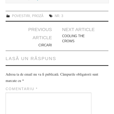
POVESTIRI
,
PROZĂ
NR. 3
Post
PREVIOUS
NEXT ARTICLE
navigation
COOLING THE
ARTICLE
CROWS
CIRCARI
LASĂ UN RĂSPUNS
Adresa ta de email nu va fi publicată.
Câmpurile obligatorii sunt
marcate cu
*
COMENTARIU
*