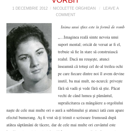
1 DECEMBRIE 2012
VIZIUNI ȘI SPECTRE
NICOLETTE ORGHIDAN
LEAVE A
COMMENT
CONTRAPAGINI
Inima unui sfinx este în formă de romb
„…Imaginea reală simte nevoia unui
CARTE & FILM
suport mental; oricât de versat ar fi el,
trebuie să fie în stare să construiască
SUSPANS
realul. Dacă nu reuşeşte, atunci
înseamnă că totuşi cel de-al treilea ochi
NUMĂRUL 48 /
pe care fiecare dintre noi îl avem devine
inutil, ba mai mult, ne-ncurcă: priveşte
MARTIE 2018
fără să vadă şi vede fără să ştie. Păcat
vechi de când lumea şi pământul,
NUMĂRUL 49 /
supralicitarea ca mângâiere a orgoliului
naşte de cele mai multe ori o aură a sublimului şi atunci iată cum apare
APRILIE 2018
efectul bumerang. Aş fi vrut să-ţi trimit o scrisoare frumoasă după
atâtea săptămâni de tăcere, dar de cele mai multe ori cuvântul este