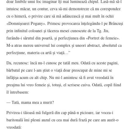
doar limbile unui foc imaginar îţi mai luminează chipul. Lasă-mă să-l
intuiesc măcar, un contur, ceva să-mi demonstreze că nu corespondez
cu o himeră, o privire care să mă adâncească şi mai mult în ochii
«Domnişoarei Pogany». Primesc provocarea înţelegându-l pe Brâncuşi
prin infinitul coloanei şi tăcerea mesei cunoscute de la Tg. Jiu,
furându-i sărutul din poartă, şi perfecţiunea din «Portret de femeie».
M-a atras mereu universul lui complex şi uneori abstract, absolutul ca
perfecţiune, materia ca artă şi viaţă…”
Da, recunosc: încă nu-l cunosc pe tatăl meu. Odată cu aceste pagini,
bărbatul pe care l-am ştiut o viaţă doar preocupat de mine mi se
înfăţişa acum cu alt chip. Nu mi-l amintesc să fi avut vreodată în
preajma lui vreo femeie şi, totuşi, el scrisese cuiva. Odată, copil fiind
îl întrebasem:
― Tată, mama mea a murit?
Privirea-i tăioasă mă fulgeră din cap până-n picioare, iar vocea-i
baritonală îmi plesni auzul cu cea mai dură frază pe care am auzit-o
vreodată: