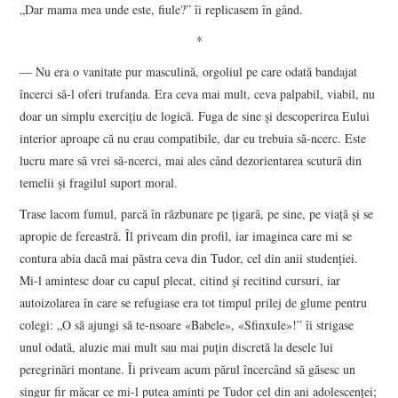
„Dar mama mea unde este, fiule?” îi replicasem în gând.
*
― Nu era o vanitate pur masculină, orgoliul pe care odată bandajat
încerci să-l oferi trufanda. Era ceva mai mult, ceva palpabil, viabil, nu
doar un simplu exerciţiu de logică. Fuga de sine şi descoperirea Eului
interior aproape că nu erau compatibile, dar eu trebuia să-ncerc. Este
lucru mare să vrei să-ncerci, mai ales când dezorientarea scutură din
temelii şi fragilul suport moral.
Trase lacom fumul, parcă în răzbunare pe ţigară, pe sine, pe viaţă şi se
apropie de fereastră. Îl priveam din profil, iar imaginea care mi se
contura abia dacă mai păstra ceva din Tudor, cel din anii studenţiei.
Mi-l amintesc doar cu capul plecat, citind şi recitind cursuri, iar
autoizolarea în care se refugiase era tot timpul prilej de glume pentru
colegi: „O să ajungi să te-nsoare «Babele», «Sfinxule»!” îi strigase
unul odată, aluzie mai mult sau mai puţin discretă la desele lui
peregrinări montane. Îi priveam acum părul încercând să găsesc un
singur fir măcar ce mi-l putea aminti pe Tudor cel din ani adolescenţei;