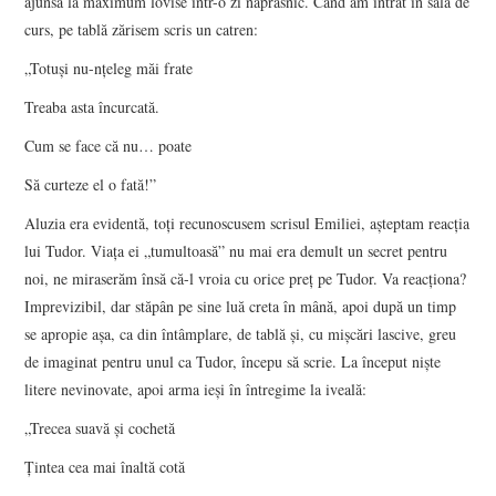
ajunsă la maximum lovise într-o zi năprasnic. Când am intrat în sala de
curs, pe tablă zărisem scris un catren:
„Totuşi nu-nţeleg măi frate
Treaba asta încurcată.
Cum se face că nu… poate
Să curteze el o fată!”
Aluzia era evidentă, toţi recunoscusem scrisul Emiliei, aşteptam reacţia
lui Tudor. Viaţa ei „tumultoasă” nu mai era demult un secret pentru
noi, ne miraserăm însă că-l vroia cu orice preţ pe Tudor. Va reacţiona?
Imprevizibil, dar stăpân pe sine luă creta în mână, apoi după un timp
se apropie aşa, ca din întâmplare, de tablă şi, cu mişcări lascive, greu
de imaginat pentru unul ca Tudor, începu să scrie. La început nişte
litere nevinovate, apoi arma ieşi în întregime la iveală:
„Trecea suavă şi cochetă
Ţintea cea mai înaltă cotă