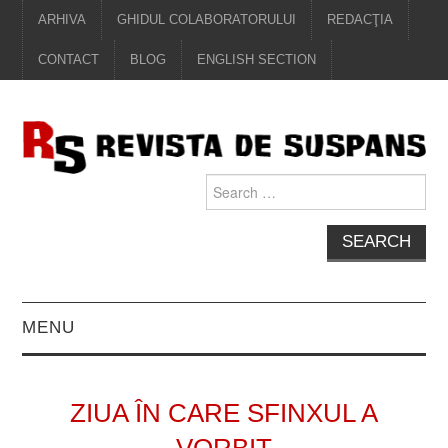
ARHIVA
GHIDUL COLABORATORULUI
REDACŢIA
CONTACT
BLOG
ENGLISH SECTION
Search
for:
MENU
EDITORIAL
ZIUA ÎN CARE SFINXUL A
PROZĂ
VORBIT