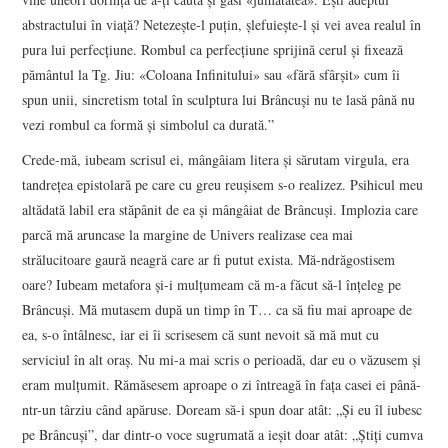
abstractului în viaţă? Netezeşte-l puţin, şlefuieşte-l şi vei avea realul în
pura lui perfecţiune. Rombul ca perfecţiune sprijină cerul şi fixează
pământul la Tg. Jiu: «Coloana Infinitului» sau «fără sfârşit» cum îi
spun unii, sincretism total în sculptura lui Brâncuşi nu te lasă până nu
vezi rombul ca formă şi simbolul ca durată.”
Crede-mă, iubeam scrisul ei, mângâiam litera şi sărutam virgula, era
tandreţea epistolară pe care cu greu reuşisem s-o realizez. Psihicul meu
altădată labil era stăpânit de ea şi mângâiat de Brâncuşi. Implozia care
parcă mă aruncase la margine de Univers realizase cea mai
strălucitoare gaură neagră care ar fi putut exista. Mă-ndrăgostisem
oare? Iubeam metafora şi-i mulţumeam că m-a făcut să-l înţeleg pe
Brâncuşi. Mă mutasem după un timp în T… ca să fiu mai aproape de
ea, s-o întâlnesc, iar ei îi scrisesem că sunt nevoit să mă mut cu
serviciul în alt oraş. Nu mi-a mai scris o perioadă, dar eu o văzusem şi
eram mulţumit. Rămăsesem aproape o zi întreagă în faţa casei ei până-
ntr-un târziu când apăruse. Doream să-i spun doar atât: „Şi eu îl iubesc
pe Brâncuşi”, dar dintr-o voce sugrumată a ieşit doar atât: „Ştiţi cumva