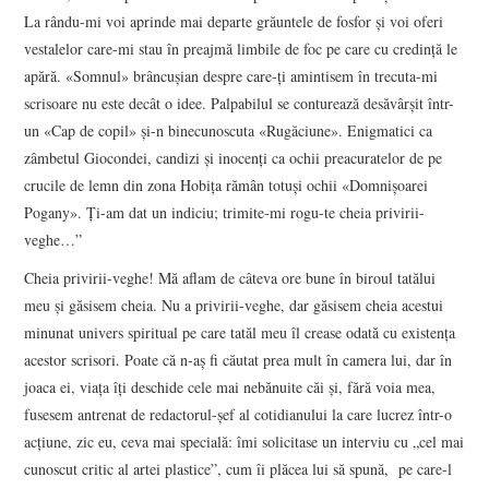
La rându-mi voi aprinde mai departe grăuntele de fosfor şi voi oferi
vestalelor care-mi stau în preajmă limbile de foc pe care cu credinţă le
apără. «Somnul» brâncuşian despre care-ţi amintisem în trecuta-mi
scrisoare nu este decât o idee. Palpabilul se conturează desăvârşit într-
un «Cap de copil» şi-n binecunoscuta «Rugăciune». Enigmatici ca
zâmbetul Giocondei, candizi şi inocenţi ca ochii preacuratelor de pe
crucile de lemn din zona Hobiţa rămân totuşi ochii «Domnişoarei
Pogany». Ţi-am dat un indiciu; trimite-mi rogu-te cheia privirii-
veghe…”
Cheia privirii-veghe! Mă aflam de câteva ore bune în biroul tatălui
meu şi găsisem cheia. Nu a privirii-veghe, dar găsisem cheia acestui
minunat univers spiritual pe care tatăl meu îl crease odată cu existenţa
acestor scrisori. Poate că n-aş fi căutat prea mult în camera lui, dar în
joaca ei, viaţa îţi deschide cele mai nebănuite căi şi, fără voia mea,
fusesem antrenat de redactorul-şef al cotidianului la care lucrez într-o
acţiune, zic eu, ceva mai specială: îmi solicitase un interviu cu „cel mai
cunoscut critic al artei plastice”, cum îi plăcea lui să spună, pe care-l