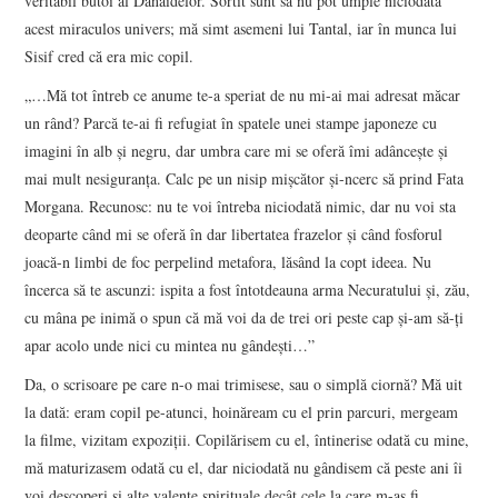
veritabil butoi al Danaidelor. Sortit sunt să nu pot umple niciodată
acest miraculos univers; mă simt asemeni lui Tantal, iar în munca lui
Sisif cred că era mic copil.
„…Mă tot întreb ce anume te-a speriat de nu mi-ai mai adresat măcar
un rând? Parcă te-ai fi refugiat în spatele unei stampe japoneze cu
imagini în alb şi negru, dar umbra care mi se oferă îmi adânceşte şi
mai mult nesiguranţa. Calc pe un nisip mişcător şi-ncerc să prind Fata
Morgana. Recunosc: nu te voi întreba niciodată nimic, dar nu voi sta
deoparte când mi se oferă în dar libertatea frazelor şi când fosforul
joacă-n limbi de foc perpelind metafora, lăsând la copt ideea. Nu
încerca să te ascunzi: ispita a fost întotdeauna arma Necuratului şi, zău,
cu mâna pe inimă o spun că mă voi da de trei ori peste cap şi-am să-ţi
apar acolo unde nici cu mintea nu gândeşti…”
Da, o scrisoare pe care n-o mai trimisese, sau o simplă ciornă? Mă uit
la dată: eram copil pe-atunci, hoinăream cu el prin parcuri, mergeam
la filme, vizitam expoziţii. Copilărisem cu el, întinerise odată cu mine,
mă maturizasem odată cu el, dar niciodată nu gândisem că peste ani îi
voi descoperi şi alte valenţe spirituale decât cele la care m-aş fi