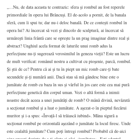
„…Nu, de data aceasta te contrazic: sfera şi rombul au fost reperele
primordiale în opera lui Brâncuşi. El de-acolo a pornit, de la banala
sferă, cum îi spui tu; dar nu-i deloc banală. De ce conteşti rombul în
opera lui? Ai încercat să vezi şi dincolo de sculptură, ai încercat să
urmăreşti linia frântă care se opreşte la un prag imaginar dintre real şi
abstract? Unghiul acela format de laturile unui romb adus la
perfecţiune nu-ţi sugerează verosimilul în geneza vieţii? Este un lucru
de mult verificat: românul nostru a cultivat cu pioşenie, parcă, rombul.
Şi ştii de ce? Pentru că ai şi tu în piept un mic romb care-ţi bate
secundele şi-ţi numără anii. Dacă stau să mă gândesc bine este o
jumătate de romb cu baza în sus şi vârful în jos care este cea mai pură
perfecţiune genetică din corpul uman. Vezi o altă formă a inimii
noastre decât aceea a unei jumătăţi de romb? O mână divină, nevăzută
a secţionat rombul şi a luat o jumătate. A aşezat-o în pieptul fiecărui
muritor şi i-a spus: «Învaţă-l să trăiască iubind». Mâna sigură a
secţionat rombul pe orizontală aşezând o jumătate la locul firesc. Unde
este cealaltă jumătate? Cum poţi întregi rombul? Probabil că de-aici
vine uneori dorinţa de a-ţi căuta şi găsi «jumătatea». Eşti adeptul