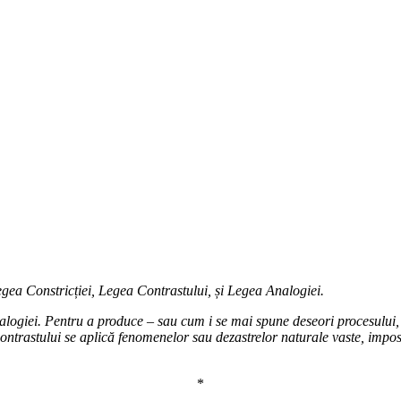
gea Constricției, Legea Contrastului, și Legea Analogiei.
 Analogiei. Pentru a produce – sau cum i se mai spune deseori procesul
Contrastului se aplică fenomenelor sau dezastrelor naturale vaste, imp
*