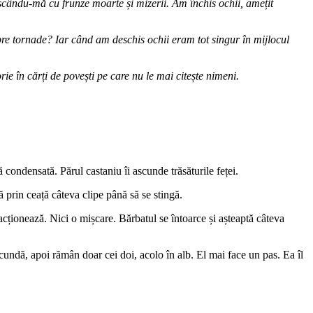
șcându-mă cu frunze moarte și mizerii. Am închis ochii, amețit
spre tornade? Iar când am deschis ochii eram tot singur în mijlocul
e în cărți de povești pe care nu le mai citește nimeni.
 condensată. Părul castaniu îi ascunde trăsăturile feței.
ă prin ceață câteva clipe până să se stingă.
reacționează. Nici o mișcare. Bărbatul se întoarce și așteaptă câteva
ecundă, apoi rămân doar cei doi, acolo în alb. El mai face un pas. Ea îl