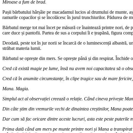
Miroase a fum de brad.
Pașii bărbatului hârșâie pe macadamul lucios al drumului de munte, așa c
ramurile copacilor și se încolăcesc în jurul trunchiurilor. Pădurea de 
Bărbatul merge tot mai încet pe măsură ce înaintează printre nori, de par
care duce și pantofii. Partea de sus a corpului îi e țeapănă, figura comp
Deodată, peste tot în jur norii se încarcă de o luminescență albastră, u
străbat materia lumii.
Bărbatul se oprește din mers. Se oprește până și din respirat. Închide oc
Cred că există magie pe lume, însă nu avem noi capacitatea să o obse
Cred că în anumite circumstanțe, în clipe tragice sau de mare fericire
Mana. Magia.
Simplul act al observației creează o relație. Când cineva privește Mana
Din câte știm din vremurile vechi de dinaintea creștinilor, Mana poate
Dar cum să fac oricare dintre aceste lucruri, asta este peste puterile 
Prima dată când am mers pe munte printre nori și Mana a transpirat î