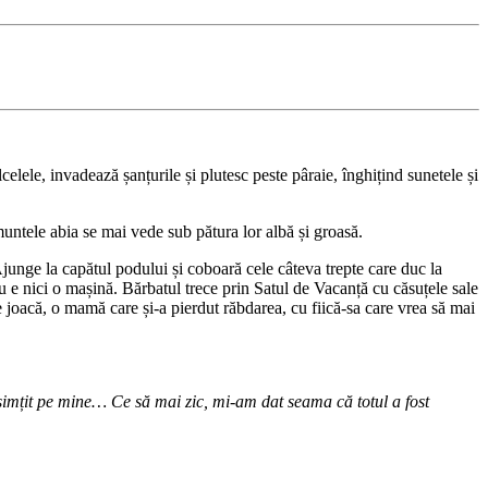
elele, invadează șanțurile și plutesc peste pâraie, înghițind sunetele și
muntele abia se mai vede sub pătura lor albă și groasă.
Ajunge la capătul podului și coboară cele câteva trepte care duc la
 nu e nici o mașină. Bărbatul trece prin Satul de Vacanță cu căsuțele sale
e joacă, o mamă care și-a pierdut răbdarea, cu fiică-sa care vrea să mai
 simțit pe mine… Ce să mai zic, mi-am dat seama că totul a fost