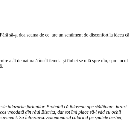
 Fără să-și dea seama de ce, are un sentiment de disconfort la ideea că
re atât de naturală încât femeia și fiul ei se uită spre râu, spre locul
ă.
te talazurile furtunilor. Probabil că foloseau ape stătătoare, iazuri
os vreodată din râul Bistrița, dar tot îmi place să-i văd cu ochii
ncremenit. Să întrezăresc Solomonarul călărind pe spatele bestiei,