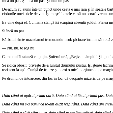
Încă un pas. Și încă un pas. Și încă un pas.
De-acum au ajuns într-un punct unde ceața e mai rară și în spatele bărba
cioburile unei sticle de vin. Își mușcă buzele ca să nu scoată vreun sun
Ea vine după el. Cu mâna stângă își scarpină absentă șoldul. Pielea înce
Și încă un pas.
Bărbatul simte macadamul tremurându-i sub picioare înainte să audă z
― Nu, nu, te rog nu!
Camionul îl ratează cu puțin. Șoferul urlă, „Bețivan tâmpit!” Și apoi 
Se ridică obosit, privește de-a lungul drumului pustiu. Își șterge lacrim
rezistent la apă. Curăță de frunze și noroi o mică porțiune de pe margin
Pe drumul de întoarcere, din loc în loc, dă deoparte mizeria de pe marg
Data când ai apărut prima oară. Data când ai făcut primul pas. Data
Data când mi s-a părut că te-am auzit respirând. Data când am crezu
Data când a sărit căprioara, data când m-am împiedicat, data când a p