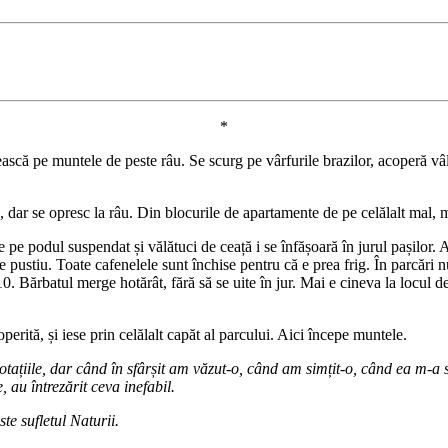
*
ească pe muntele de peste râu. Se scurg pe vârfurile brazilor, acoperă vâlc
, dar se opresc la râu. Din blocurile de apartamente de pe celălalt mal, 
 pe podul suspendat și vălătuci de ceață i se înfășoară în jurul pașilor. 
ste pustiu. Toate cafenelele sunt închise pentru că e prea frig. În parcări
. Bărbatul merge hotărât, fără să se uite în jur. Mai e cineva la locul d
perită, și iese prin celălalt capăt al parcului. Aici începe muntele.
tațiile, dar când în sfârșit am văzut-o, când am simțit-o, când ea m-a
, au întrezărit ceva inefabil.
te sufletul Naturii.