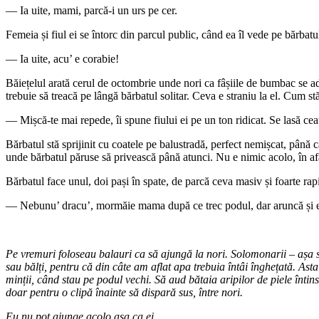
― Ia uite, mami, parcă-i un urs pe cer.
Femeia și fiul ei se întorc din parcul public, când ea îl vede pe bărbatu
― Ia uite, acu’ e corabie!
Băiețelul arată cerul de octombrie unde nori ca fâșiile de bumbac se ad
trebuie să treacă pe lângă bărbatul solitar. Ceva e straniu la el. Cum s
― Mișcă-te mai repede, îi spune fiului ei pe un ton ridicat. Se lasă ceaț
Bărbatul stă sprijinit cu coatele pe balustradă, perfect nemișcat, până c
unde bărbatul păruse să privească până atunci. Nu e nimic acolo, în afa
Bărbatul face unul, doi pași în spate, de parcă ceva masiv și foarte rapid
― Nebunu’ dracu’, mormăie mama după ce trec podul, dar aruncă și ea 
Pe vremuri foloseau balauri ca să ajungă la nori. Solomonarii – așa se 
sau bălți, pentru că din câte am aflat apa trebuia întâi înghețată. Ast
minții, când stau pe podul vechi. Să aud bătaia aripilor de piele înti
doar pentru o clipă înainte să dispară sus, între nori.
Eu nu pot ajunge acolo așa ca ei.