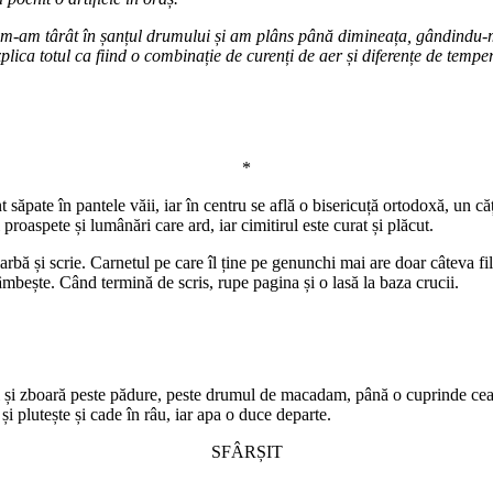
 eu m-am târât în șanțul drumului și am plâns până dimineața, gândindu
plica totul ca fiind o combinație de curenți de aer și diferențe de tempe
*
t săpate în pantele văii, iar în centru se află o bisericuță ortodoxă, un 
roaspete și lumânări care ard, iar cimitirul este curat și plăcut.
bă și scrie. Carnetul pe care îl ține pe genunchi mai are doar câteva fil
âmbește. Când termină de scris, rupe pagina și o lasă la baza crucii.
ți și zboară peste pădure, peste drumul de macadam, până o cuprinde cea
i plutește și cade în râu, iar apa o duce departe.
SFÂRȘIT