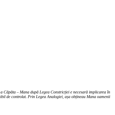
ui, a Căpăta – Mana după Legea Constricției e necesară implicarea în
osibil de controlat. Prin Legea Analogiei, așa obțineau Mana oamenii