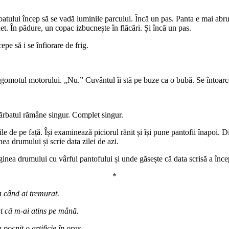
tului încep să se vadă luminile parcului. Încă un pas. Panta e mai abrupt
et. În pădure, un copac izbucnește în flăcări. Și încă un pas.
pe să i se înfiorare de frig.
gomotul motorului. „Nu.” Cuvântul îi stă pe buze ca o bubă. Se întoarc
bărbatul rămâne singur. Complet singur.
ile de pe față. Își examinează piciorul rănit și își pune pantofii înapoi. 
ea drumului și scrie data zilei de azi.
inea drumului cu vârful pantofului și unde găsește că data scrisă a încep
*
 când ai tremurat.
t că m-ai atins pe mână.
ocnit o artificie în oraș.