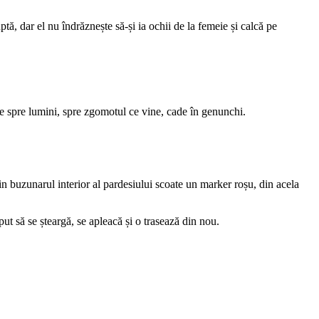
ă, dar el nu îndrăznește să-și ia ochii de la femeie și calcă pe
e spre lumini, spre zgomotul ce vine, cade în genunchi.
Din buzunarul interior al pardesiului scoate un marker roșu, din acela
ut să se șteargă, se apleacă și o trasează din nou.