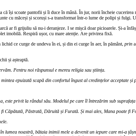
ă își scoate pantofii și îi duce în mână. În jur, norii încheie cucerirea 
munte cu măceși și scoruși s-a transformat într-o lume de polipi și fulgi.
că ar fi grijuliu să nu-i deranjeze. I se mișcă doar picioarele. Și-a înfăș
let imobilă. Respiră ușor, cu mare atenție. Are privirea fixă.
n lichid ce curge de undeva în ei, și din ei curge în aer, în pământ,
prin
a
hii și așteaptă.
rvăm. Pentru noi răspunsul e mereu religia sau știința.
, mintea epuizată scapă din confortul îngust al credințelor acceptate și 
, este privit la rândul său. Modelul pe care îl întrezărim sub suprafața v
 fi Căpătată, Păstrată, Dăruită și Furată. Și mai ales, Mana poate fi Fo
mele.
n lumea noastră, bătaia inimii mele a devenit un iepure care mi-a țâșn