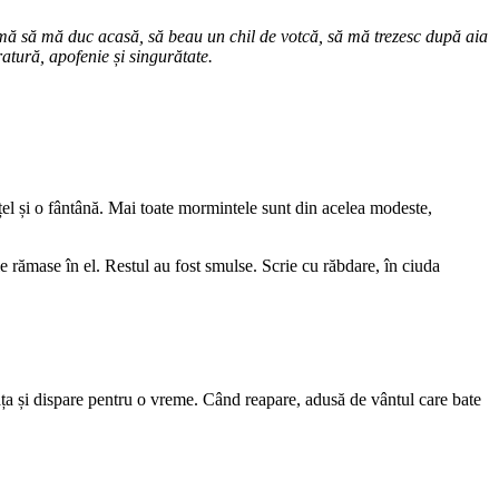
-mă să mă duc acasă, să beau un chil de votcă, să mă trezesc după aia
ratură, apofenie și singurătate.
cățel și o fântână. Mai toate mormintele sunt din acelea modeste,
e rămase în el. Restul au fost smulse. Scrie cu răbdare, în ciuda
ța și dispare pentru o vreme. Când reapare, adusă de vântul care bate