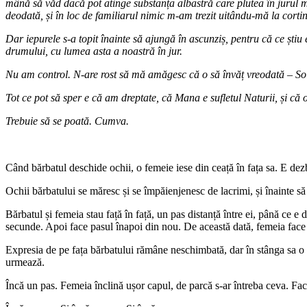
mână să văd dacă pot atinge substanța albastră care plutea în jurul m
deodată, și în loc de familiarul nimic m-am trezit uitându-mă la cortin
Dar iepurele s-a topit înainte să ajungă în ascunziș, pentru că ce ști
drumului, cu lumea asta a noastră în jur.
Nu am control. N-are rost să mă amăgesc că o să învăț vreodată – Solom
Tot ce pot să sper e că am dreptate, că Mana e sufletul Naturii, și că 
Trebuie să se poată. Cumva.
Când bărbatul deschide ochii, o femeie iese din ceață în fața sa. E dezb
Ochii bărbatului se măresc și se împăienjenesc de lacrimi, și înainte să 
Bărbatul și femeia stau față în față, un pas distanță între ei, până ce e
secunde. Apoi face pasul înapoi din nou. De această dată, femeia face u
Expresia de pe fața bărbatului rămâne neschimbată, dar în stânga sa o ex
urmează.
Încă un pas. Femeia înclină ușor capul, de parcă s-ar întreba ceva. Fac