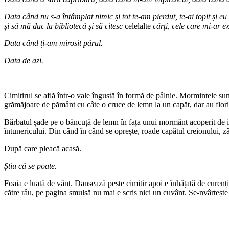
Data când nu s-a întâmplat nimic și tot te-am pierdut, te-ai topit și
și să mă duc la bibliotecă și să citesc
celelalte
cărți, cele care mi-ar ex
Data când ți-am mirosit părul.
Data de azi.
Cimitirul se află într-o vale îngustă în formă de pâlnie. Mormintele sun
grămăjoare de pământ cu câte o cruce de lemn la un capăt, dar au flori p
Bărbatul șade pe o băncuță de lemn în fața unui mormânt acoperit de iar
întunericului. Din când în când se oprește, roade capătul creionului, z
După care pleacă acasă.
Știu că se poate.
Foaia e luată de vânt. Dansează peste cimitir apoi e înhățată de curen
către râu, pe pagina smulsă nu mai e scris nici un cuvânt. Se-nvârtește ș