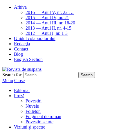
Arhiva
2016 — Anul V, nr. 22-…
2015 — Anul IV, nr. 21
2014 — Anul III, nr. 16-20
2013 — Anul II, nr. 4-15
2012 — Anul I, nr. 1-3
Ghidul colaboratorului
Redacţia
Contact
Blog
English Section
Search for:
Menu
Close
Editorial
Proză
Povestiri
Nuvele
Foileton
Fragment de roman
Povestiri scurte
Viziuni și spectre