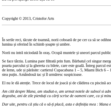
Copyright © 2013, Cristofor Arts
În serile reci, tăcute de toamnă, norii coboară de pe cer ca să se odihn
lumina și oferind în schimb șoapte și umbre.
Norii nu intră niciodată în oraș. Ocupă muntele și uneori parcul public
Se face târziu. Lumina pare filtrată prin fum. Bărbatul cel singur merge
poarta parcului și la ghereta cu bilete, care este goală. Întreg parcul e
de lemn, ude și părăsite: cartierul Cupacabana 1 – 5, Miami Bich 6 – 10
stea puțin. Amândouă tac și îl urmăresc suspicioase.
El nu le dă atenție. Trece de locul de joacă și de clădirea cu piscină aco
Am citit despre Mana, am studiat-o, am urmat notele de subsol si adno
degeaba, ani de zile pierduți cu cărți scrise de oameni care, ca și mine
Dar uite, pentru că știu că o să-ți placă, asta e definiția mea : Mana es