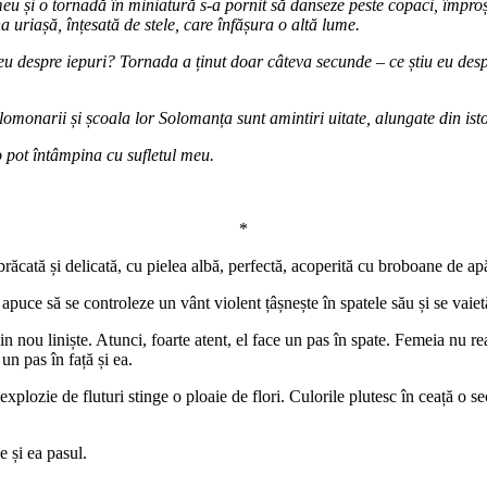
eu și o tornadă în miniatură s-a pornit să danseze peste copaci, împro
a uriașă, înțesată de stele, care înfășura o altă lume.
u eu despre iepuri? Tornada a ținut doar câteva secunde – ce știu eu de
onarii și școala lor Solomanța sunt amintiri uitate, alungate din istori
o pot întâmpina cu sufletul meu.
*
răcată și delicată, cu pielea albă, perfectă, acoperită cu broboane de apă
apuce să se controleze un vânt violent țâșnește în spatele său și se vaiet
 din nou liniște. Atunci, foarte atent, el face un pas în spate. Femeia nu 
n pas în față și ea.
plozie de fluturi stinge o ploaie de flori. Culorile plutesc în ceață o s
e și ea pasul.