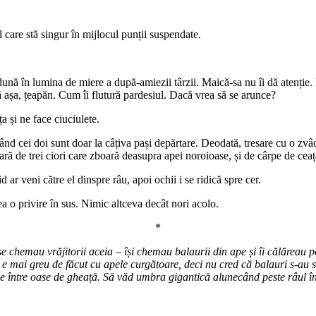
l care stă singur în mijlocul punții suspendate.
ună în lumina de miere a după-amiezii târzii. Maică-sa nu îi dă atenție.
tă așa, țeapăn. Cum îi flutură pardesiul. Dacă vrea să se arunce?
a și ne face ciuciulete.
ând cei doi sunt doar la câțiva pași depărtare. Deodată, tresare cu o zvâcni
ră de trei ciori care zboară deasupra apei noroioase, și de cârpe de ceaț
 ar veni către el dinspre râu, apoi ochii i se ridică spre cer.
o privire în sus. Nimic altceva decât nori acolo.
*
chemau vrăjitorii aceia – își chemau balaurii din ape și îi călăreau pes
a e mai greu de făcut cu apele curgătoare, deci nu cred că balauri s-au sc
nse între oase de gheață. Să văd umbra gigantică alunecând peste râul î