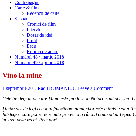
Contrapagini
Carte & film
Recenzii de carte
Suspans
Cronici de film
Interviu
Dosar de idei
Profil
Eseu
Rubrici de autor
Numărul 48 / martie 2018
Numărul 49 / aprilie 2018
Vino la mine
1 septembrie 2013
Radu ROMANIUC
Leave a Comment
Cele trei legi după care Mana este produsă în Natură sunt acestea: Le
Dintre aceste legi cea mai folositoare oamenilor este a treia, cea a
Înțelegeri care pot să te scoată pe veci din rândul oamenilor. Legea 
în vremurile vechi. Prin nori.