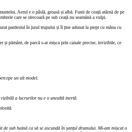
muntelui. Aerul e o pâslă, groasă și albă. Funii de ceață atârnă de pe
 Umbrele care se strecoară pe sub ceață nu seamănă a vulpi.
urat pardesiul în jurul trupului și îl ține adunat la piept cu mâna cu
er și pământ, de parcă s-ar mișca prin canale precise, invizibile, ce
percepe un alt model.
izibilă a lucrurilor nu e o unealtă inertă.
losită.
it de sub haină ca să se ascundă în șanțul drumului. Mi-am mișcat o