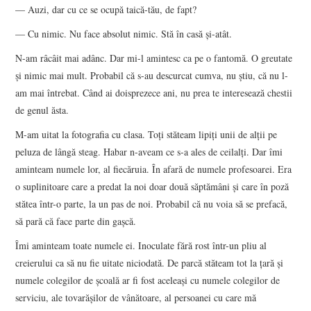
— Auzi, dar cu ce se ocupă taică-tău, de fapt?
— Cu nimic. Nu face absolut nimic. Stă în casă şi-atât.
N-am râcâit mai adânc. Dar mi-l amintesc ca pe o fantomă. O greutate
şi nimic mai mult. Probabil că s-au descurcat cumva, nu ştiu, că nu l-
am mai întrebat. Când ai doisprezece ani, nu prea te interesează chestii
de genul ăsta.
M-am uitat la fotografia cu clasa. Toţi stăteam lipiţi unii de alţii pe
peluza de lângă steag. Habar n-aveam ce s-a ales de ceilalţi. Dar îmi
aminteam numele lor, al fiecăruia. În afară de numele profesoarei. Era
o suplinitoare care a predat la noi doar două săptămâni şi care în poză
stătea într-o parte, la un pas de noi. Probabil că nu voia să se prefacă,
să pară că face parte din gaşcă.
Îmi aminteam toate numele ei. Inoculate fără rost într-un pliu al
creierului ca să nu fie uitate niciodată. De parcă stăteam tot la ţară şi
numele colegilor de şcoală ar fi fost aceleaşi cu numele colegilor de
serviciu, ale tovarăşilor de vânătoare, al persoanei cu care mă