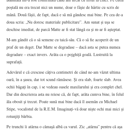
poştală nu era trecut nici un nume, doar o fâşie de hârtie cu scris de
mână. Două fâşii, de fapt, dacă e să mă gândesc mai bine. Pe cea de-a
doua scria: „Nu doresc materiale publicitare”. Am sunat şi uşa se
deschise imediat, de parcă Matte ar fi stat lângă ea şi m-ar fi aşteptat.
M-am gândit că o să semene cu taică-său. Că o să fie acoperit de un
praf de un deget. Dar Matte se degradase – dacă asta se putea numea
degradare – exact invers. Arăta ca o pojghiţă goală. Lustruită la
suprafaţă.
Adevărul e că crescuse câţiva centimetri de când ne-am văzut ultima
oară, în a şasea, dar tot scund rămăsese. Şi era slab, foarte slab. Avea
ochii băgaţi în cap, i se vedeau oasele maxilarului şi era complet chel.
Dar din descrierea asta nu reiese că, de fapt, arăta cumva bine, în felul
ăla obosit şi trecut. Poate sună mai bine dacă îl asemăn cu Michael
Stipe, vocalistul de la R.E.M. Imaginaţi-vă doar nişte ochi mai mici şi
rotunjiţi bărbia.
Pe trunchi îi atârna o cămaşă albă ca varul. Zic „atârna” pentru că aşa