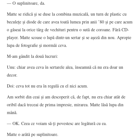
— O suplinitoare, da.
Matte se ridică şi se duse la combina muzicală, un turn de plastic cu
beculeţe şi diode de care avea toată lumea prin anii ’80 şi pe care acum
o găseai la orice târg de vechituri pentru o sută de coroane. Fără CD-
player. Matte scoase o lupă dintr-un sertar şi se aşeză din nou. Apropie
lupa de fotografie şi mormăi ceva.
M-am gândit la două lucruri:
Unu: chiar avea ceva în sertarele alea, înseamnă că nu era doar un
decor.
Doi: ceva tot nu era în regulă cu el nici acum.
Am sorbit din ceai şi am descoperit că, de fapt, nu era chiar atât de
oribil dacă treceai de prima impresie, mirarea. Matte lăsă lupa din
mână.
— OK. Ceea ce voiam să-ţi povestesc are legătură cu ea.
Matte o arătă pe suplinitoare.