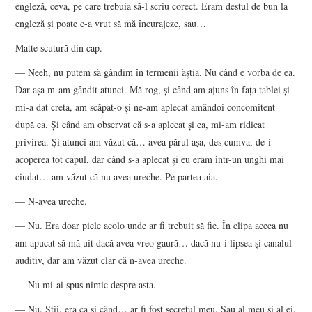
engleză, ceva, pe care trebuia să-l scriu corect. Eram destul de bun la
engleză şi poate c-a vrut să mă încurajeze, sau…
Matte scutură din cap.
— Neeh, nu putem să gândim în termenii ăştia. Nu când e vorba de ea.
Dar aşa m-am gândit atunci. Mă rog, şi când am ajuns în faţa tablei şi
mi-a dat creta, am scăpat-o şi ne-am aplecat amândoi concomitent
după ea. Şi când am observat că s-a aplecat şi ea, mi-am ridicat
privirea. Şi atunci am văzut că… avea părul aşa, des cumva, de-i
acoperea tot capul, dar când s-a aplecat şi eu eram într-un unghi mai
ciudat… am văzut că nu avea ureche. Pe partea aia.
— N-avea ureche.
— Nu. Era doar piele acolo unde ar fi trebuit să fie. În clipa aceea nu
am apucat să mă uit dacă avea vreo gaură… dacă nu-i lipsea şi canalul
auditiv, dar am văzut clar că n-avea ureche.
— Nu mi-ai spus nimic despre asta.
— Nu. Ştii, era ca şi când… ar fi fost secretul meu. Sau al meu şi al ei,