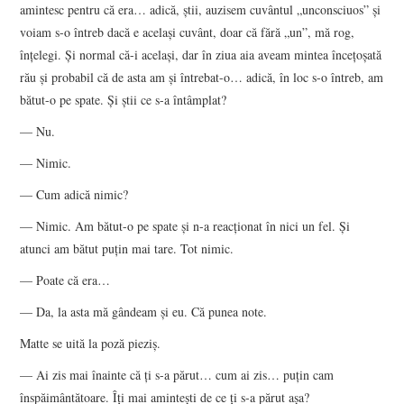
amintesc pentru că era… adică, ştii, auzisem cuvântul „unconsciuos” şi
voiam s-o întreb dacă e acelaşi cuvânt, doar că fără „un”, mă rog,
înţelegi. Şi normal că-i acelaşi, dar în ziua aia aveam mintea înceţoşată
rău şi probabil că de asta am şi întrebat-o… adică, în loc s-o întreb, am
bătut-o pe spate. Şi ştii ce s-a întâmplat?
— Nu.
— Nimic.
— Cum adică nimic?
— Nimic. Am bătut-o pe spate şi n-a reacţionat în nici un fel. Şi
atunci am bătut puţin mai tare. Tot nimic.
— Poate că era…
— Da, la asta mă gândeam şi eu. Că punea note.
Matte se uită la poză pieziş.
— Ai zis mai înainte că ţi s-a părut… cum ai zis… puţin cam
înspăimântătoare. Îţi mai aminteşti de ce ţi s-a părut aşa?