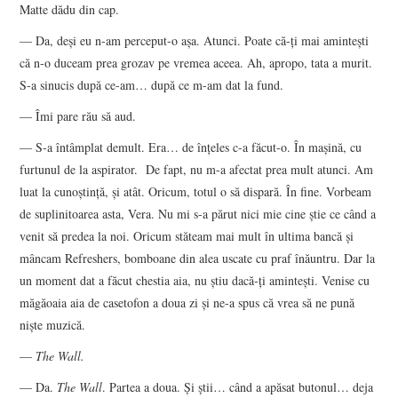
Matte dădu din cap.
— Da, deşi eu n-am perceput-o aşa. Atunci. Poate că-ţi mai aminteşti
că n-o duceam prea grozav pe vremea aceea. Ah, apropo, tata a murit.
S-a sinucis după ce-am… după ce m-am dat la fund.
— Îmi pare rău să aud.
— S-a întâmplat demult. Era… de înţeles c-a făcut-o. În maşină, cu
furtunul de la aspirator. De fapt, nu m-a afectat prea mult atunci. Am
luat la cunoştinţă, şi atât. Oricum, totul o să dispară. În fine. Vorbeam
de suplinitoarea asta, Vera. Nu mi s-a părut nici mie cine ştie ce când a
venit să predea la noi. Oricum stăteam mai mult în ultima bancă şi
mâncam Refreshers, bomboane din alea uscate cu praf înăuntru. Dar la
un moment dat a făcut chestia aia, nu ştiu dacă-ţi aminteşti. Venise cu
măgăoaia aia de casetofon a doua zi şi ne-a spus că vrea să ne pună
nişte muzică.
—
The Wall.
— Da.
The Wall
. Partea a doua. Şi ştii… când a apăsat butonul… deja