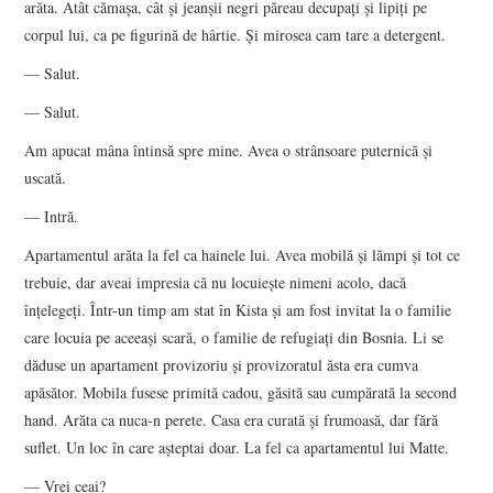
arăta. Atât cămaşa, cât şi jeanşii negri păreau decupaţi şi lipiţi pe
corpul lui, ca pe figurină de hârtie. Şi mirosea cam tare a detergent.
— Salut.
— Salut.
Am apucat mâna întinsă spre mine. Avea o strânsoare puternică şi
uscată.
— Intră.
Apartamentul arăta la fel ca hainele lui. Avea mobilă şi lămpi şi tot ce
trebuie, dar aveai impresia că nu locuieşte nimeni acolo, dacă
înţelegeţi. Într-un timp am stat în Kista şi am fost invitat la o familie
care locuia pe aceeaşi scară, o familie de refugiaţi din Bosnia. Li se
dăduse un apartament provizoriu şi provizoratul ăsta era cumva
apăsător. Mobila fusese primită cadou, găsită sau cumpărată la second
hand. Arăta ca nuca-n perete. Casa era curată şi frumoasă, dar fără
suflet. Un loc în care aşteptai doar. La fel ca apartamentul lui Matte.
— Vrei ceai?