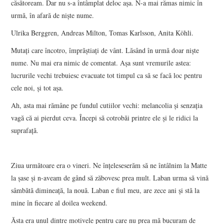
căsătoream. Dar nu s-a întâmplat deloc aşa. N-a mai rămas nimic în
urmă, în afară de nişte nume.
Ulrika Berggren, Andreas Milton, Tomas Karlsson, Anita Köhli.
Mutaţi care încotro, împrăştiaţi de vânt. Lăsând în urmă doar nişte
nume. Nu mai era nimic de comentat. Aşa sunt vremurile astea:
lucrurile vechi trebuiesc evacuate tot timpul ca să se facă loc pentru
cele noi, şi tot aşa.
Ah, asta mai rămâne pe fundul cutiilor vechi: melancolia şi senzaţia
vagă că ai pierdut ceva. Începi să cotrobăi printre ele şi le ridici la
suprafaţă.
Ziua următoare era o vineri. Ne înţeleseserăm să ne întâlnim la Matte
la şase şi n-aveam de gând să zăbovesc prea mult. Laban urma să vină
sâmbătă dimineaţă, la nouă. Laban e fiul meu, are zece ani şi stă la
mine în fiecare al doilea weekend.
Ăsta era unul dintre motivele pentru care nu prea mă bucuram de