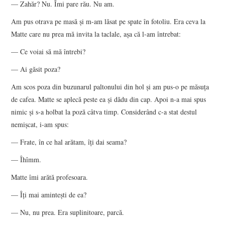
— Zahăr? Nu. Îmi pare rău. Nu am.
Am pus otrava pe masă şi m-am lăsat pe spate în fotoliu. Era ceva la
Matte care nu prea mă invita la taclale, aşa că l-am întrebat:
— Ce voiai să mă întrebi?
— Ai găsit poza?
Am scos poza din buzunarul paltonului din hol şi am pus-o pe măsuţa
de cafea. Matte se aplecă peste ea şi dădu din cap. Apoi n-a mai spus
nimic şi s-a holbat la poză câtva timp. Considerând c-a stat destul
nemişcat, i-am spus:
— Frate, în ce hal arătam, îţi dai seama?
— Îhîmm.
Matte îmi arătă profesoara.
— Îţi mai aminteşti de ea?
— Nu, nu prea. Era suplinitoare, parcă.