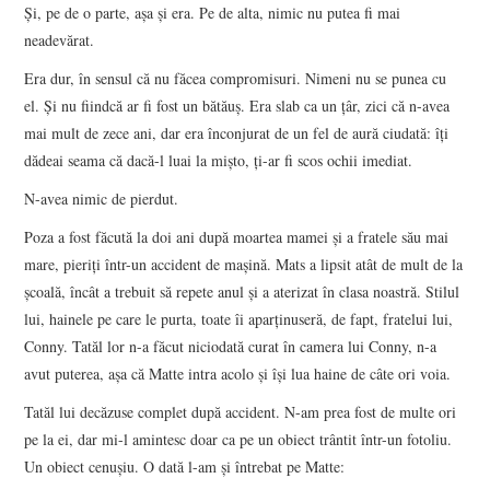
Şi, pe de o parte, aşa şi era. Pe de alta, nimic nu putea fi mai
neadevărat.
Era dur, în sensul că nu făcea compromisuri. Nimeni nu se punea cu
el. Şi nu fiindcă ar fi fost un bătăuş. Era slab ca un ţâr, zici că n-avea
mai mult de zece ani, dar era înconjurat de un fel de aură ciudată: îţi
dădeai seama că dacă-l luai la mişto, ţi-ar fi scos ochii imediat.
N-avea nimic de pierdut.
Poza a fost făcută la doi ani după moartea mamei şi a fratele său mai
mare, pieriţi într-un accident de maşină. Mats a lipsit atât de mult de la
şcoală, încât a trebuit să repete anul şi a aterizat în clasa noastră. Stilul
lui, hainele pe care le purta, toate îi aparţinuseră, de fapt, fratelui lui,
Conny. Tatăl lor n-a făcut niciodată curat în camera lui Conny, n-a
avut puterea, aşa că Matte intra acolo şi îşi lua haine de câte ori voia.
Tatăl lui decăzuse complet după accident. N-am prea fost de multe ori
pe la ei, dar mi-l amintesc doar ca pe un obiect trântit într-un fotoliu.
Un obiect cenuşiu. O dată l-am şi întrebat pe Matte: