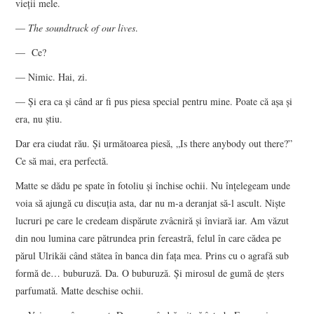
vieţii mele.
—
The soundtrack of our lives
.
— Ce?
— Nimic. Hai, zi.
— Şi era ca şi când ar fi pus piesa special pentru mine. Poate că aşa şi
era, nu ştiu.
Dar era ciudat rău. Şi următoarea piesă, „Is there anybody out there?”
Ce să mai, era perfectă.
Matte se dădu pe spate în fotoliu şi închise ochii. Nu înţelegeam unde
voia să ajungă cu discuţia asta, dar nu m-a deranjat să-l ascult. Nişte
lucruri pe care le credeam dispărute zvâcniră şi înviară iar. Am văzut
din nou lumina care pătrundea prin fereastră, felul în care cădea pe
părul Ulrikăi când stătea în banca din faţa mea. Prins cu o agrafă sub
formă de… buburuză. Da. O buburuză. Şi mirosul de gumă de şters
parfumată. Matte deschise ochii.