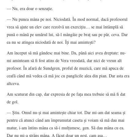
— Nu, era doar o senzaţie.
— Nu punea mâna pe noi. Niciodată. În mod normal, dacă profesorul
vrea să ajute un elev care rezolvă un exerciţiu… se mai întâmplă să
pună o mână pe umărul lui, să-l mângâie pe braţ sau pe păr, ceva. Dar
ea nu se atingea niciodată de noi. Îţi mai aminteşti?
Am început să mă gândesc mai bine. Da, până aici avea dreptate: nu-
mi aminteam să fi fost atins de Vera vreodată, dar nici de vreun alt
profesor. În afară de Sundgren, proful de muzică, care mă apuca de
ceafă când mă vedea că mă joc cu panglicile alea din pian. Dar asta era
altceva.
Am scuturat din cap, dar expresia de pe faţa mea trebuie să mă fi dat
de gol.
— Ştiu. Omul nu-şi mai aminteşte chiar tot. Dar mi-am dat seama şi
pentru că atunci când am împrumutat caseta şi voiam să mă dau mai
matur, i-am întins mâna ca să-i mulţumesc, gen. Să dau mâna cu ea.
Dar nu mi-a strâns mâna. A făcut doar un gest, cam aşa…