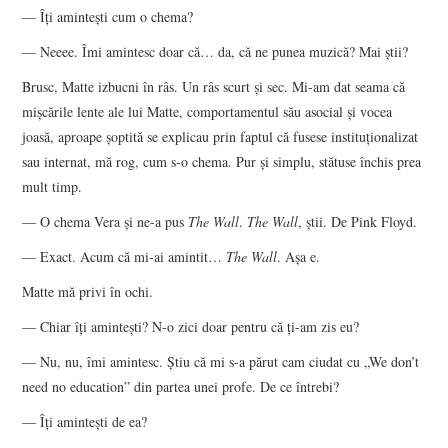
— Îţi aminteşti cum o chema?
— Neeee. Îmi amintesc doar că… da, că ne punea muzică? Mai ştii?
Brusc, Matte izbucni în râs. Un râs scurt şi sec. Mi-am dat seama că
mişcările lente ale lui Matte, comportamentul său asocial şi vocea
joasă, aproape şoptită se explicau prin faptul că fusese instituţionalizat
sau internat, mă rog, cum s-o chema. Pur şi simplu, stătuse închis prea
mult timp.
— O chema Vera şi ne-a pus
The Wall
.
The Wall
, ştii. De Pink Floyd.
— Exact. Acum că mi-ai amintit…
The Wall
. Aşa e.
Matte mă privi în ochi.
— Chiar îţi aminteşti? N-o zici doar pentru că ţi-am zis eu?
— Nu, nu, îmi amintesc. Ştiu că mi s-a părut cam ciudat cu „We don’t
need no education” din partea unei profe. De ce întrebi?
— Îţi aminteşti de ea?