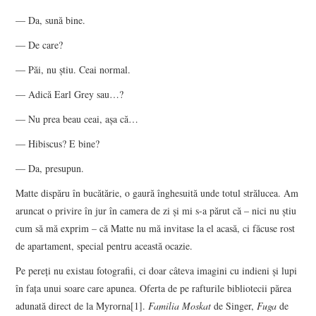
— Da, sună bine.
— De care?
— Păi, nu ştiu. Ceai normal.
— Adică Earl Grey sau…?
— Nu prea beau ceai, aşa că…
— Hibiscus? E bine?
— Da, presupun.
Matte dispăru în bucătărie, o gaură înghesuită unde totul strălucea. Am
aruncat o privire în jur în camera de zi şi mi s-a părut că – nici nu ştiu
cum să mă exprim – că Matte nu mă invitase la el acasă, ci făcuse rost
de apartament, special pentru această ocazie.
Pe pereţi nu existau fotografii, ci doar câteva imagini cu indieni şi lupi
în faţa unui soare care apunea. Oferta de pe rafturile bibliotecii părea
adunată direct de la Myrorna[1].
Familia Moskat
de Singer,
Fuga
de