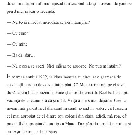
două minute, era ultimul episod din sezonul ăsta şi n-aveam de gând să
pierd nici măcar o secundă.
— Nu te-ai întrebat niciodată ce s-a întâmplat?
— Cu cine?
— Cu mine.
— Ba da, dar…
— Nu e ceea ce crezi. Nici măcar pe aproape. Ne putem întâlni?
În toamna anului 1982, în clasa noastră au circulat o grămadă de
speculaţii apropo de ce s-a întâmplat. Că Matte a omorât pe cineva,
după care a luat-o razna pe bune şi a fost internat la Beckis. Iar după
vacanţa de Crăciun era ca şi uitat. Viaţa a mers mai departe. Cred că
m-am mai gândit la el din când în când, având în vedere că fusesem
cel mai apropiat de el dintre toţi colegii din clasă, adică, mă rog, cât
puteai fi de apropiat de un tip ca Matte. Dar până la urmă l-am uitat şi
eu. Aşa fac toţi, mi-am spus.