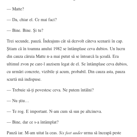
— Matte?
— Da, chiar el. Ce mai faci?
— Bine. Bine. Şi tu?
Trei secunde, pauză. Îndeajuns cât să dezvolt câteva scenarii în cap.
Ştiam că în toamna anului 1982 se întâmplase ceva dubios. Un lucru
din cauza căruia Matte n-a mai putut să se întoarcă la şcoală. Era
ultimul zvon pe care-l auzisem legat de el. Se întâmplase ceva dubios,
cu urmări concrete, vizibile şi acum, probabil. Din cauza asta, pauza
scurtă mă indispuse.
— Trebuie să-ţi povestesc ceva. Ne putem întâlni?
— Nu ştiu…
— Te rog. E important. N-am cum să sun pe altcineva.
— Bine, dar ce s-a întâmplat?
Pauză iar. M-am uitat la ceas.
Six feet under
urma să înceapă peste