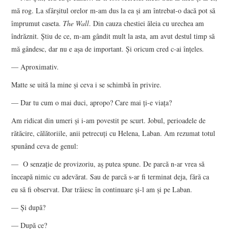
mă rog. La sfârşitul orelor m-am dus la ea şi am întrebat-o dacă pot să
împrumut caseta.
The Wall
. Din cauza chestiei ăleia cu urechea am
îndrăznit. Ştiu de ce, m-am gândit mult la asta, am avut destul timp să
mă gândesc, dar nu e aşa de important. Şi oricum cred c-ai înţeles.
— Aproximativ.
Matte se uită la mine şi ceva i se schimbă în privire.
— Dar tu cum o mai duci, apropo? Care mai ţi-e viaţa?
Am ridicat din umeri şi i-am povestit pe scurt. Jobul, perioadele de
rătăcire, călătoriile, anii petrecuţi cu Helena, Laban. Am rezumat totul
spunând ceva de genul:
— O senzaţie de provizoriu, aş putea spune. De parcă n-ar vrea să
înceapă nimic cu adevărat. Sau de parcă s-ar fi terminat deja, fără ca
eu să fi observat. Dar trăiesc în continuare şi-l am şi pe Laban.
— Şi după?
— După ce?