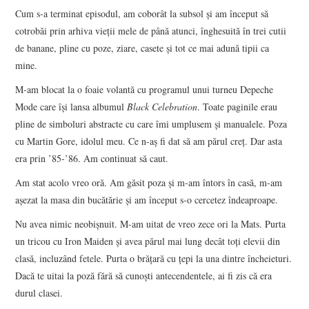
Cum s-a terminat episodul, am coborât la subsol şi am început să
cotrobăi prin arhiva vieţii mele de până atunci, înghesuită în trei cutii
de banane, pline cu poze, ziare, casete şi tot ce mai adună tipii ca
mine.
M-am blocat la o foaie volantă cu programul unui turneu Depeche
Mode care îşi lansa albumul
Black Celebration
. Toate paginile erau
pline de simboluri abstracte cu care îmi umplusem şi manualele. Poza
cu Martin Gore, idolul meu. Ce n-aş fi dat să am părul creţ. Dar asta
era prin ’85-’86. Am continuat să caut.
Am stat acolo vreo oră. Am găsit poza şi m-am întors în casă, m-am
aşezat la masa din bucătărie şi am început s-o cercetez îndeaproape.
Nu avea nimic neobişnuit. M-am uitat de vreo zece ori la Mats. Purta
un tricou cu Iron Maiden şi avea părul mai lung decât toţi elevii din
clasă, incluzând fetele. Purta o brăţară cu ţepi la una dintre încheieturi.
Dacă te uitai la poză fără să cunoşti antecendentele, ai fi zis că era
durul clasei.