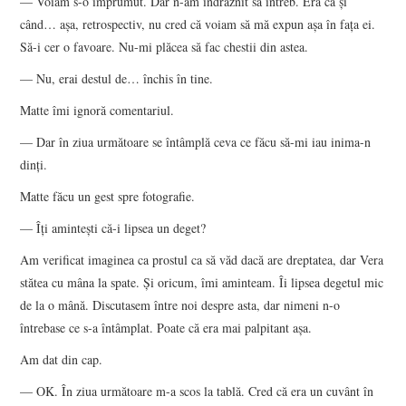
— Voiam s-o împrumut. Dar n-am îndrăznit să întreb. Era ca şi
când… aşa, retrospectiv, nu cred că voiam să mă expun aşa în faţa ei.
Să-i cer o favoare. Nu-mi plăcea să fac chestii din astea.
— Nu, erai destul de… închis în tine.
Matte îmi ignoră comentariul.
— Dar în ziua următoare se întâmplă ceva ce făcu să-mi iau inima-n
dinţi.
Matte făcu un gest spre fotografie.
— Îţi aminteşti că-i lipsea un deget?
Am verificat imaginea ca prostul ca să văd dacă are dreptatea, dar Vera
stătea cu mâna la spate. Şi oricum, îmi aminteam. Îi lipsea degetul mic
de la o mână. Discutasem între noi despre asta, dar nimeni n-o
întrebase ce s-a întâmplat. Poate că era mai palpitant aşa.
Am dat din cap.
— OK. În ziua următoare m-a scos la tablă. Cred că era un cuvânt în