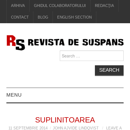
ARHIVA
GHIDUL COLABORATORULUI
REDACŢIA
CONTACT
BLOG
ENGLISH SECTION
Search
for:
MENU
EDITORIAL
SUPLINITOAREA
PROZĂ
11 SEPTEMBRIE 2014
JOHN AJVIDE LINDQVIST
LEAVE A