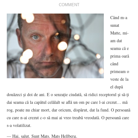
COMMENT
VIZIUNI ȘI SPECTRE
Când m-a
sunat
CONTRAPAGINI
Matte, mi-
am dat
CARTE & FILM
seama că e
prima oară
SUSPANS
când
primeam o
NUMĂRUL 48 /
veste de la
el după
MARTIE 2018
douăzeci şi doi de ani. E o senzaţie ciudată, să ridici receptorul şi să-ţi
dai seama că la capătul celălalt se află un om pe care l-ai crezut… mă
NUMĂRUL 49 /
rog, poate nu chiar mort, dar oricum, dispărut, dat la fund. O persoană
cu care n-ai crezut c-o să mai ai vreo treabă vreodată. O persoană care
APRILIE 2018
s-a volatilizat.
— Hai, salut. Sunt Mats. Mats Hellberg.