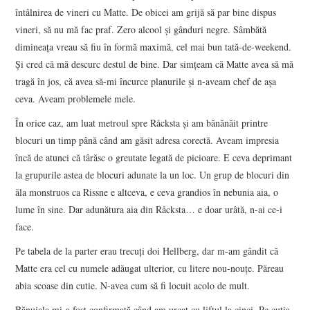
întâlnirea de vineri cu Matte. De obicei am grijă să par bine dispus
vineri, să nu mă fac praf. Zero alcool şi gânduri negre. Sâmbătă
dimineaţa vreau să fiu în formă maximă, cel mai bun tată-de-weekend.
Şi cred că mă descurc destul de bine. Dar simţeam că Matte avea să mă
tragă în jos, că avea să-mi încurce planurile şi n-aveam chef de aşa
ceva. Aveam problemele mele.
În orice caz, am luat metroul spre Råcksta şi am bănănăit printre
blocuri un timp până când am găsit adresa corectă. Aveam impresia
încă de atunci că târăsc o greutate legată de picioare. E ceva deprimant
la grupurile astea de blocuri adunate la un loc. Un grup de blocuri din
ăla monstruos ca Rissne e altceva, e ceva grandios în nebunia aia, o
lume în sine. Dar adunătura aia din Råcksta… e doar urâtă, n-ai ce-i
face.
Pe tabela de la parter erau trecuţi doi Hellberg, dar m-am gândit că
Matte era cel cu numele adăugat ulterior, cu litere nou-nouţe. Păreau
abia scoase din cutie. N-avea cum să fi locuit acolo de mult.
Bănuiala mi-a fost confirmată când am urcat cu liftul la cinci. Pe cutia