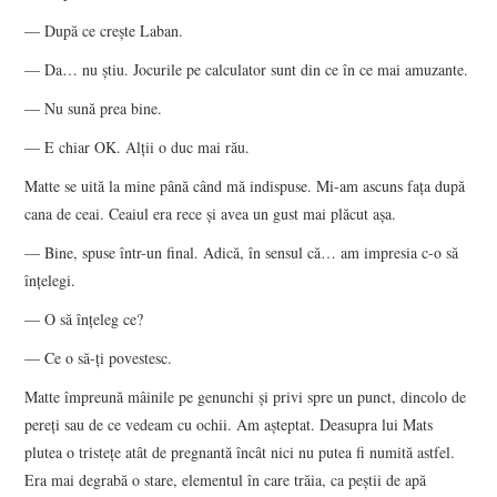
— După ce creşte Laban.
— Da… nu ştiu. Jocurile pe calculator sunt din ce în ce mai amuzante.
— Nu sună prea bine.
— E chiar OK. Alţii o duc mai rău.
Matte se uită la mine până când mă indispuse. Mi-am ascuns faţa după
cana de ceai. Ceaiul era rece şi avea un gust mai plăcut aşa.
— Bine, spuse într-un final. Adică, în sensul că… am impresia c-o să
înţelegi.
— O să înţeleg ce?
— Ce o să-ţi povestesc.
Matte împreună mâinile pe genunchi şi privi spre un punct, dincolo de
pereţi sau de ce vedeam cu ochii. Am aşteptat. Deasupra lui Mats
plutea o tristeţe atât de pregnantă încât nici nu putea fi numită astfel.
Era mai degrabă o stare, elementul în care trăia, ca peştii de apă