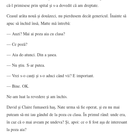
că-l primisese prin spital şi s-a dovedit că am dreptate.
Ceasul arăta nouă şi douăzeci, nu pierdusem decât genericul. Înainte să
apuc să închid însă, Matte mă întrebă:
— Auzi? Mai ai poza aia cu clasa?
— Ce poză?
— Aia de-atunci. Din a şasea.
— Nu ştiu. S-ar putea.
— Vrei s-o cauţi şi s-o aduci când vii? E important.
— Bine. OK.
Ne-am luat la revedere şi am închis.
David şi Claire fumaseră haş, Nate urma să fie operat, şi eu nu mai
puteam să-mi iau gândul de la poza cu clasa. În primul rând: unde era,
în caz că o mai aveam pe undeva? Şi, apoi: ce o fi fost aşa de interesant
la poza aia?