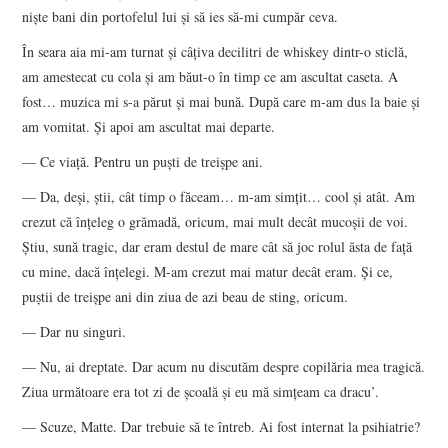
nişte bani din portofelul lui şi să ies să-mi cumpăr ceva.
În seara aia mi-am turnat şi câţiva decilitri de whiskey dintr-o sticlă,
am amestecat cu cola şi am băut-o în timp ce am ascultat caseta. A
fost… muzica mi s-a părut şi mai bună. După care m-am dus la baie şi
am vomitat. Şi apoi am ascultat mai departe.
— Ce viaţă. Pentru un puşti de treişpe ani.
— Da, deşi, ştii, cât timp o făceam… m-am simţit… cool şi atât. Am
crezut că înţeleg o grămadă, oricum, mai mult decât mucoşii de voi.
Ştiu, sună tragic, dar eram destul de mare cât să joc rolul ăsta de faţă
cu mine, dacă înţelegi. M-am crezut mai matur decât eram. Şi ce,
puştii de treişpe ani din ziua de azi beau de sting, oricum.
— Dar nu singuri.
— Nu, ai dreptate. Dar acum nu discutăm despre copilăria mea tragică.
Ziua următoare era tot zi de şcoală şi eu mă simţeam ca dracu’.
— Scuze, Matte. Dar trebuie să te întreb. Ai fost internat la psihiatrie?