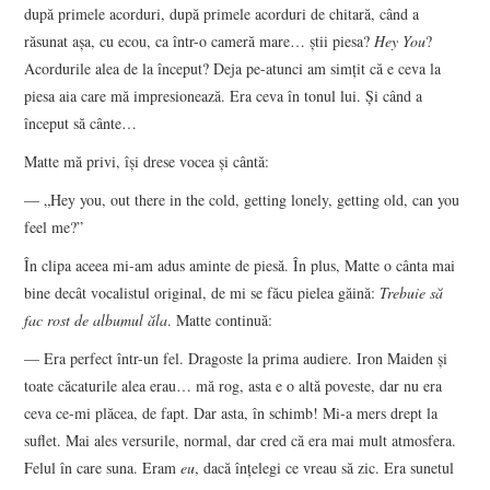
după primele acorduri, după primele acorduri de chitară, când a
răsunat aşa, cu ecou, ca într-o cameră mare… ştii piesa?
Hey You
?
Acordurile alea de la început? Deja pe-atunci am simţit că e ceva la
piesa aia care mă impresionează. Era ceva în tonul lui. Şi când a
început să cânte…
Matte mă privi, îşi drese vocea şi cântă:
— „Hey you, out there in the cold, getting lonely, getting old, can you
feel me?”
În clipa aceea mi-am adus aminte de piesă. În plus, Matte o cânta mai
bine decât vocalistul original, de mi se făcu pielea găină:
Trebuie să
fac rost de albumul ăla
. Matte continuă:
— Era perfect într-un fel. Dragoste la prima audiere. Iron Maiden şi
toate căcaturile alea erau… mă rog, asta e o altă poveste, dar nu era
ceva ce-mi plăcea, de fapt. Dar asta, în schimb! Mi-a mers drept la
suflet. Mai ales versurile, normal, dar cred că era mai mult atmosfera.
Felul în care suna. Eram
eu
, dacă înţelegi ce vreau să zic. Era sunetul