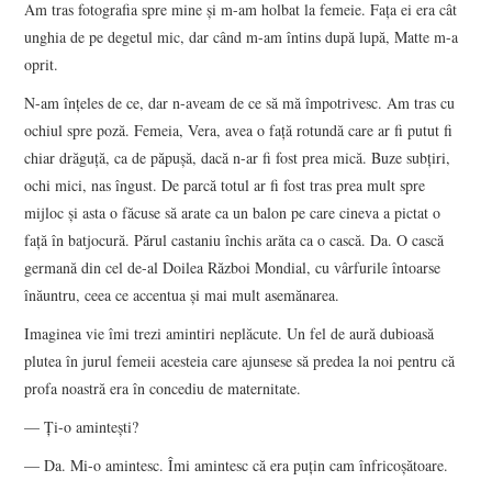
Am tras fotografia spre mine şi m-am holbat la femeie. Faţa ei era cât
unghia de pe degetul mic, dar când m-am întins după lupă, Matte m-a
oprit.
N-am înţeles de ce, dar n-aveam de ce să mă împotrivesc. Am tras cu
ochiul spre poză. Femeia, Vera, avea o faţă rotundă care ar fi putut fi
chiar drăguţă, ca de păpuşă, dacă n-ar fi fost prea mică. Buze subţiri,
ochi mici, nas îngust. De parcă totul ar fi fost tras prea mult spre
mijloc şi asta o făcuse să arate ca un balon pe care cineva a pictat o
faţă în batjocură. Părul castaniu închis arăta ca o cască. Da. O cască
germană din cel de-al Doilea Război Mondial, cu vârfurile întoarse
înăuntru, ceea ce accentua şi mai mult asemănarea.
Imaginea vie îmi trezi amintiri neplăcute. Un fel de aură dubioasă
plutea în jurul femeii acesteia care ajunsese să predea la noi pentru că
profa noastră era în concediu de maternitate.
— Ţi-o aminteşti?
— Da. Mi-o amintesc. Îmi amintesc că era puţin cam înfricoşătoare.