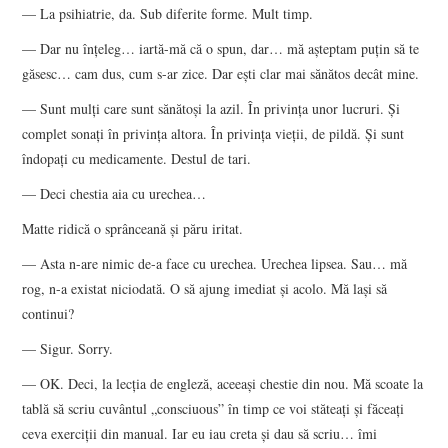
— La psihiatrie, da. Sub diferite forme. Mult timp.
— Dar nu înţeleg… iartă-mă că o spun, dar… mă aşteptam puţin să te
găsesc… cam dus, cum s-ar zice. Dar eşti clar mai sănătos decât mine.
— Sunt mulţi care sunt sănătoşi la azil. În privinţa unor lucruri. Şi
complet sonaţi în privinţa altora. În privinţa vieţii, de pildă. Şi sunt
îndopaţi cu medicamente. Destul de tari.
— Deci chestia aia cu urechea…
Matte ridică o sprânceană şi păru iritat.
— Asta n-are nimic de-a face cu urechea. Urechea lipsea. Sau… mă
rog, n-a existat niciodată. O să ajung imediat şi acolo. Mă laşi să
continui?
— Sigur. Sorry.
— OK. Deci, la lecţia de engleză, aceeaşi chestie din nou. Mă scoate la
tablă să scriu cuvântul „consciuous” în timp ce voi stăteaţi şi făceaţi
ceva exerciţii din manual. Iar eu iau creta şi dau să scriu… îmi