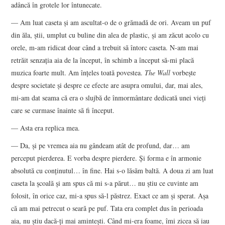
adâncă în grotele lor întunecate.
— Am luat caseta şi am ascultat-o de o grămadă de ori. Aveam un puf
din ăla, ştii, umplut cu buline din alea de plastic, şi am zăcut acolo cu
orele, m-am ridicat doar când a trebuit să întorc caseta. N-am mai
retrăit senzaţia aia de la început, în schimb a început să-mi placă
muzica foarte mult. Am înţeles toată povestea.
The Wall
vorbeşte
despre societate şi despre ce efecte are asupra omului, dar, mai ales,
mi-am dat seama că era o slujbă de înmormântare dedicată unei vieţi
care se curmase înainte să fi început.
— Asta era replica mea.
— Da, şi pe vremea aia nu gândeam atât de profund, dar… am
perceput pierderea. E vorba despre pierdere. Şi forma e în armonie
absolută cu conţinutul… în fine. Hai s-o lăsăm baltă. A doua zi am luat
caseta la şcoală şi am spus că mi s-a părut… nu ştiu ce cuvinte am
folosit, în orice caz, mi-a spus să-l păstrez. Exact ce am şi sperat. Aşa
că am mai petrecut o seară pe puf. Tata era complet dus în perioada
aia, nu ştiu dacă-ţi mai aminteşti. Când mi-era foame, îmi zicea să iau