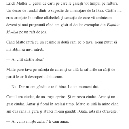
Erich Müller… genul de cărţi pe care le găseşti tot timpul pe rafturi.
Un decor de fundal dintr-o sugestie de amenajare de la Ikea. Cărţile nu
erau aranjate în ordine alfabetică şi senzaţia de care vă aminteam
deveni şi mai pregnantă când am găsit al doilea exemplar din
Familia
Moskat
pe un raft de jos.
Când Matte intră cu un ceainic şi două căni pe o tavă, n-am putut să
mă abţin să nu-l întreb:
— Ai citit cărţile alea?
Matte puse tava pe măsuţa de cafea şi se uită la rafturile cu cărţi de
parcă le-ar fi descoperit abia acum.
— Nu. Dar m-am gândit c-ar fi bine. La un moment dat.
Ceaiul era ciudat, de un roşu aprins. Şi mirosea ciudat. Avea şi un
gust ciudat. Amar şi floral în acelaşi timp. Matte se uită la mine când
am dus cana la gură şi atunci m-am gândit: „Gata, ăsta mă otrăveşte.”
— Ai cumva nişte zahăr? E cam amar.