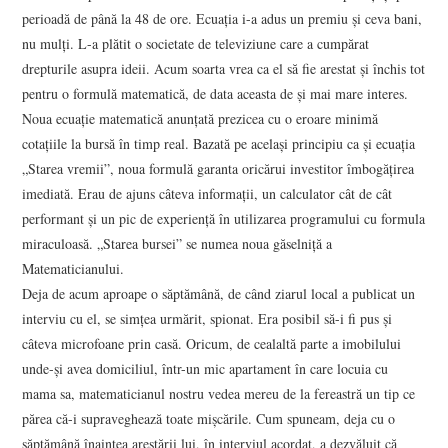
perioadă de până la 48 de ore. Ecuaţia i-a adus un premiu şi ceva bani,
nu mulţi. L-a plătit o societate de televiziune care a cumpărat
drepturile asupra ideii. Acum soarta vrea ca el să fie arestat şi închis tot
pentru o formulă matematică, de data aceasta de şi mai mare interes.
Noua ecuaţie matematică anunţată prezicea cu o eroare minimă
cotaţiile la bursă în timp real. Bazată pe acelaşi principiu ca şi ecuaţia
„Starea vremii”, noua formulă garanta oricărui investitor îmbogăţirea
imediată. Erau de ajuns câteva informaţii, un calculator cât de cât
performant şi un pic de experienţă în utilizarea programului cu formula
miraculoasă. „Starea bursei” se numea noua găselniţă a
Matematicianului.
Deja de acum aproape o săptămână, de când ziarul local a publicat un
interviu cu el, se simţea urmărit, spionat. Era posibil să-i fi pus şi
câteva microfoane prin casă. Oricum, de cealaltă parte a imobilului
unde-şi avea domiciliul, într-un mic apartament în care locuia cu
mama sa, matematicianul nostru vedea mereu de la fereastră un tip ce
părea că-i supraveghează toate mişcările. Cum spuneam, deja cu o
săptămână înaintea arestării lui, în interviul acordat, a dezvăluit că