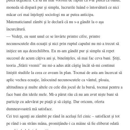
moneda să dispară pur şi simplu, lucrurile luând o întorsătură ce nici
măcar cei mai înţelepţi sociologi nu ar putea anticipa.
Matematicianul zâmbi şi le declară că nu s-a gândit la o aşa
încurcătură.
― Vedeţi, eu sunt unul ce se învârte printre cifre, printre
necunoscutele din ecuaţii şi nici prin ruptul capului nu mi-a trecut să
iniţiez un aşa dezechilibru. Eu m-am gândit pur şi simplu să repet
succesul de acum câţiva ani şi, bineînţeles, să mai fac ceva bani. Ştiţi,
teoria „Stării vremii” nu mi-a adus atât câştig încât să-mi continui
liniştit studiile la ceea ce aveam în plan. Tocmai de asta am încercat să
aplic vechea ecuaţie, înlocuind necunoscutele ca vântul, ploaia,
altitudinea şi multe altele cu cele din jocul de la bursă, tocmai pentru a
face bani din ideile mele. Mi-a părut rău că nu am avut nişte bani să
particip cu adevărat pe piaţă şi să câştig. Dar oricum, oferta
dumneavoastră mă satisface.
Cei trei agenţi au zâmbit pe rând în acelaşi fel cinic – satisfăcut şi tot
pe rând i-au strâns mâna, promiţându-i ca mâine să fie eliberat odată