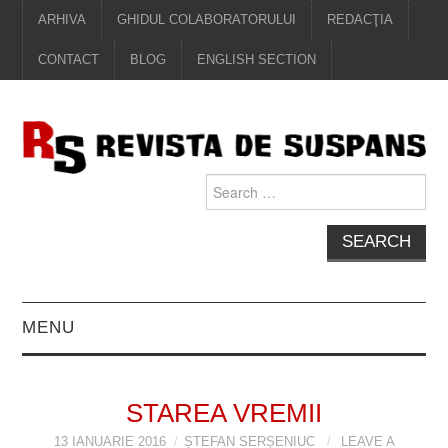
ARHIVA
GHIDUL COLABORATORULUI
REDACŢIA
CONTACT
BLOG
ENGLISH SECTION
Search
for:
MENU
EDITORIAL
STAREA VREMII
PROZĂ
13 IANUARIE 2016
ȘTEFAN SERȘENIUC
LEAVE A