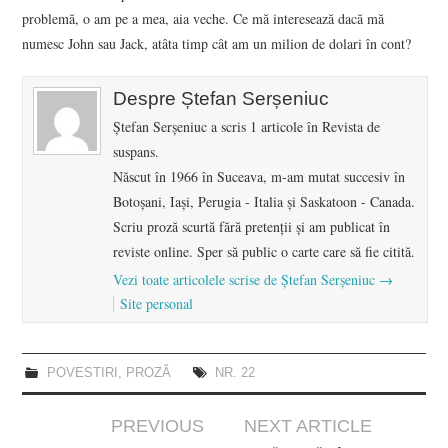
problemă, o am pe a mea, aia veche. Ce mă interesează dacă mă
numesc John sau Jack, atâta timp cât am un milion de dolari în cont?
Despre Ștefan Serșeniuc
Ștefan Serșeniuc a scris 1 articole în Revista de
suspans.
Născut în 1966 în Suceava, m-am mutat succesiv în
Botoşani, Iaşi, Perugia - Italia şi Saskatoon - Canada.
Scriu proză scurtă fără pretenții și am publicat în
reviste online. Sper să public o carte care să fie citită.
Vezi toate articolele scrise de Ștefan Serșeniuc
→
Site personal
POVESTIRI
,
PROZĂ
NR. 22
Post
PREVIOUS
NEXT ARTICLE