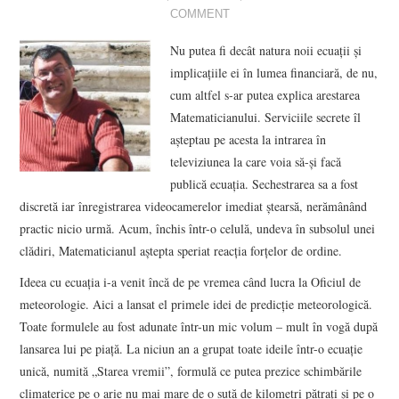
COMMENT
VIZIUNI ȘI SPECTRE
Nu putea fi decât natura noii ecuaţii şi
implicaţiile ei în lumea financiară, de nu,
CONTRAPAGINI
cum altfel s-ar putea explica arestarea
Matematicianului. Serviciile secrete îl
CARTE & FILM
aşteptau pe acesta la intrarea în
televiziunea la care voia să-şi facă
SUSPANS
publică ecuaţia. Sechestrarea sa a fost
discretă iar înregistrarea videocamerelor imediat ştearsă, nerămânând
NUMĂRUL 48 /
practic nicio urmă. Acum, închis într-o celulă, undeva în subsolul unei
clădiri, Matematicianul aştepta speriat reacţia forţelor de ordine.
MARTIE 2018
Ideea cu ecuaţia i-a venit încă de pe vremea când lucra la Oficiul de
NUMĂRUL 49 /
meteorologie. Aici a lansat el primele idei de predicţie meteorologică.
Toate formulele au fost adunate într-un mic volum – mult în vogă după
APRILIE 2018
lansarea lui pe piaţă. La niciun an a grupat toate ideile într-o ecuaţie
unică, numită „Starea vremii”, formulă ce putea prezice schimbările
climaterice pe o arie nu mai mare de o sută de kilometri pătraţi şi pe o