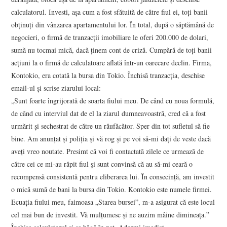
calculatorul. Investi, aşa cum a fost sfătuită de către fiul ei, toţi banii
obţinuţi din vânzarea apartamentului lor. În total, după o săptămână de
negocieri, o firmă de tranzacţii imobiliare le oferi 200.000 de dolari,
sumă nu tocmai mică, dacă ţinem cont de criză. Cumpără de toţi banii
acţiuni la o firmă de calculatoare aflată într-un oarecare declin. Firma,
Kontokio, era cotată la bursa din Tokio. Închisă tranzacţia, deschise
email-ul şi scrise ziarului local:
„Sunt foarte îngrijorată de soarta fiului meu. De când cu noua formulă,
de când cu interviul dat de el la ziarul dumneavoastră, cred că a fost
urmărit şi sechestrat de către un răufăcător. Sper din tot sufletul să fie
bine. Am anunţat şi poliţia şi vă rog şi pe voi să-mi daţi de veste dacă
aveţi vreo noutate. Presimt că voi fi contactată zilele ce urmează de
către cei ce mi-au răpit fiul şi sunt convinsă că au să-mi ceară o
recompensă consistentă pentru eliberarea lui. În consecinţă, am investit
o mică sumă de bani la bursa din Tokio. Kontokio este numele firmei.
Ecuaţia fiului meu, faimoasa „Starea bursei”, m-a asigurat că este locul
cel mai bun de investit. Vă mulţumesc şi ne auzim mâine dimineaţa.”