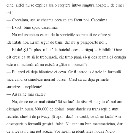
cine, altfel nu se explică aşa o creştere într-o singură noapte…de cinci
ori!
― Cacealma, aşa se cheamă ceea ce am făcut noi. Cacealma!
― Exact, bine spus, cacealma.
― Nu mă aşteptam ca cei de la serviciile secrete să ne ofere şi
identităţi noi. Eram sigur de bani, dar nu şi paşapoarte noi…
― Ei da! Ş,i în plus, o lună la hotelul acesta drăguţ… Hihihih! Oare
cât crezi că au să le trebuiască, cât timp până să-şi dea seama că ecuaţia
este o minciună, că nu există o „Stare a bursei”?
― Eu cred că deja bănuiesc ei ceva. Or fi introdus datele în formulă
încercând să simuleze mersul bursei. Cred că au deja primele
surprize… neplăcute!
― Au să ne mai caute?
― Nu, de ce ne-ar mai căuta? Să se facă de râs? Ei nu ştiu că noi am
câştigat în bursă 800.000 de dolari, toate datele cu tranzacţiile sunt
secrete, chestii de privacy. Şi apoi, dacă ne caută, ce să ne facă? Am
descoperit o formulă greşită, falsă. Nu sunt un bun matematician, dar
de altceva nu mă pot acuza. Vor să-mi ia identitatea nouă? Nicio