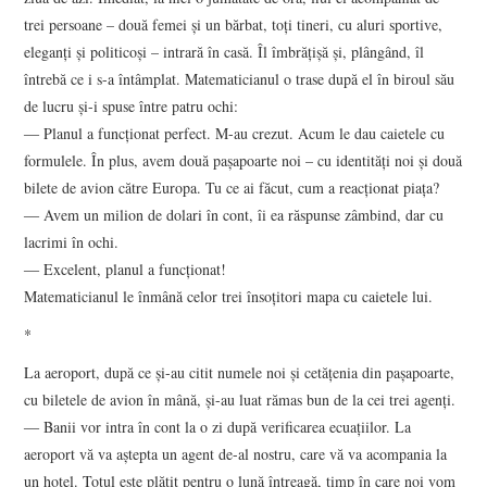
trei persoane – două femei şi un bărbat, toţi tineri, cu aluri sportive,
eleganţi şi politicoşi – intrară în casă. Îl îmbrățișă și, plângând, îl
întrebă ce i s-a întâmplat. Matematicianul o trase după el în biroul său
de lucru şi-i spuse între patru ochi:
― Planul a funcţionat perfect. M-au crezut. Acum le dau caietele cu
formulele. În plus, avem două paşapoarte noi – cu identităţi noi şi două
bilete de avion către Europa. Tu ce ai făcut, cum a reacţionat piaţa?
― Avem un milion de dolari în cont, îi ea răspunse zâmbind, dar cu
lacrimi în ochi.
― Excelent, planul a funcţionat!
Matematicianul le înmână celor trei însoțitori mapa cu caietele lui.
*
La aeroport, după ce şi-au citit numele noi şi cetăţenia din paşapoarte,
cu biletele de avion în mână, şi-au luat rămas bun de la cei trei agenţi.
― Banii vor intra în cont la o zi după verificarea ecuaţiilor. La
aeroport vă va aştepta un agent de-al nostru, care vă va acompania la
un hotel. Totul este plătit pentru o lună întreagă, timp în care noi vom