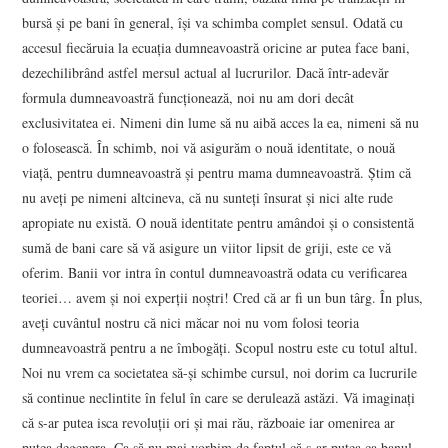
bursă şi pe bani în general, îşi va schimba complet sensul. Odată cu
accesul fiecăruia la ecuaţia dumneavoastră oricine ar putea face bani,
dezechilibrând astfel mersul actual al lucrurilor. Dacă într-adevăr
formula dumneavoastră funcţionează, noi nu am dori decât
exclusivitatea ei. Nimeni din lume să nu aibă acces la ea, nimeni să nu
o folosească. În schimb, noi vă asigurăm o nouă identitate, o nouă
viaţă, pentru dumneavoastră şi pentru mama dumneavoastră. Ştim că
nu aveţi pe nimeni altcineva, că nu sunteţi însurat şi nici alte rude
apropiate nu există. O nouă identitate pentru amândoi şi o consistentă
sumă de bani care să vă asigure un viitor lipsit de griji, este ce vă
oferim. Banii vor intra în contul dumneavoastră odata cu verificarea
teoriei… avem şi noi experţii noştri! Cred că ar fi un bun târg. În plus,
aveţi cuvântul nostru că nici măcar noi nu vom folosi teoria
dumneavoastră pentru a ne îmbogăţi. Scopul nostru este cu totul altul.
Noi nu vrem ca societatea să-şi schimbe cursul, noi dorim ca lucrurile
să continue neclintite în felul în care se derulează astăzi. Vă imaginaţi
că s-ar putea isca revoluţii ori şi mai rău, războaie iar omenirea ar
putea degenera. Ca să nu mai vorbim de faptul că s-ar putea ca banul,