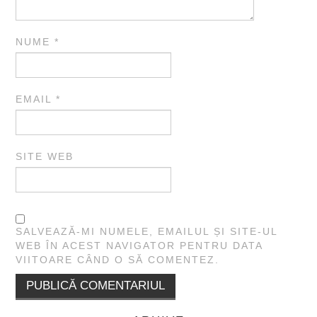
NUME
*
EMAIL
*
SITE WEB
SALVEAZĂ-MI NUMELE, EMAILUL ȘI SITE-UL
WEB ÎN ACEST NAVIGATOR PENTRU DATA
VIITOARE CÂND O SĂ COMENTEZ.