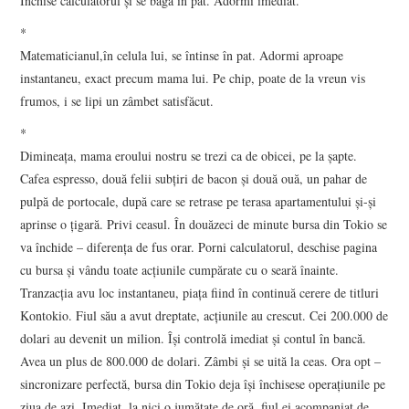
Închise calculatorul şi se băgă în pat. Adormi imediat.
*
Matematicianul,în celula lui, se întinse în pat. Adormi aproape
instantaneu, exact precum mama lui. Pe chip, poate de la vreun vis
frumos, i se lipi un zâmbet satisfăcut.
*
Dimineaţa, mama eroului nostru se trezi ca de obicei, pe la şapte.
Cafea espresso, două felii subţiri de bacon şi două ouă, un pahar de
pulpă de portocale, după care se retrase pe terasa apartamentului şi-şi
aprinse o ţigară. Privi ceasul. În douăzeci de minute bursa din Tokio se
va închide – diferenţa de fus orar. Porni calculatorul, deschise pagina
cu bursa şi vându toate acţiunile cumpărate cu o seară înainte.
Tranzacţia avu loc instantaneu, piaţa fiind în continuă cerere de titluri
Kontokio. Fiul său a avut dreptate, acţiunile au crescut. Cei 200.000 de
dolari au devenit un milion. Îşi controlă imediat şi contul în bancă.
Avea un plus de 800.000 de dolari. Zâmbi şi se uită la ceas. Ora opt –
sincronizare perfectă, bursa din Tokio deja își închisese operaţiunile pe
ziua de azi. Imediat, la nici o jumătate de oră, fiul ei acompaniat de