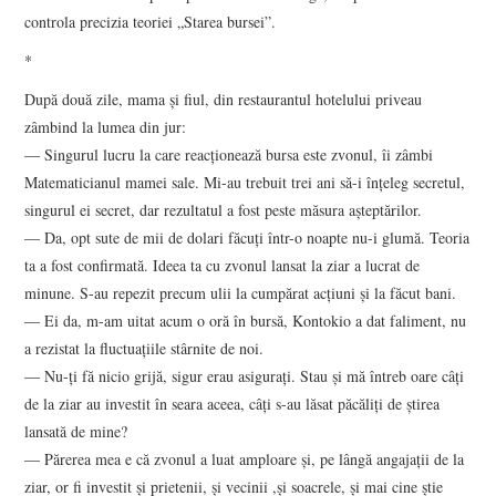
controla precizia teoriei „Starea bursei”.
*
După două zile, mama şi fiul, din restaurantul hotelului priveau
zâmbind la lumea din jur:
― Singurul lucru la care reacţionează bursa este zvonul, îi zâmbi
Matematicianul mamei sale. Mi-au trebuit trei ani să-i înţeleg secretul,
singurul ei secret, dar rezultatul a fost peste măsura aşteptărilor.
― Da, opt sute de mii de dolari făcuţi într-o noapte nu-i glumă. Teoria
ta a fost confirmată. Ideea ta cu zvonul lansat la ziar a lucrat de
minune. S-au repezit precum ulii la cumpărat acţiuni şi la făcut bani.
― Ei da, m-am uitat acum o oră în bursă, Kontokio a dat faliment, nu
a rezistat la fluctuaţiile stârnite de noi.
― Nu-ţi fă nicio grijă, sigur erau asiguraţi. Stau şi mă întreb oare câţi
de la ziar au investit în seara aceea, câţi s-au lăsat păcăliţi de ştirea
lansată de mine?
― Părerea mea e că zvonul a luat amploare şi, pe lângă angajaţii de la
ziar, or fi investit şi prietenii, şi vecinii ,şi soacrele, şi mai cine ştie