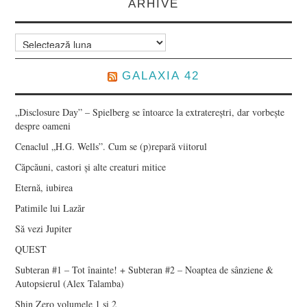
ARHIVE
Arhive
GALAXIA 42
„Disclosure Day” – Spielberg se întoarce la extratereștri, dar vorbește
despre oameni
Cenaclul „H.G. Wells”. Cum se (p)repară viitorul
Căpcăuni, castori și alte creaturi mitice
Eternă, iubirea
Patimile lui Lazăr
Să vezi Jupiter
QUEST
Subteran #1 – Tot înainte! + Subteran #2 – Noaptea de sânziene &
Autopsierul (Alex Talamba)
Shin Zero volumele 1 și 2