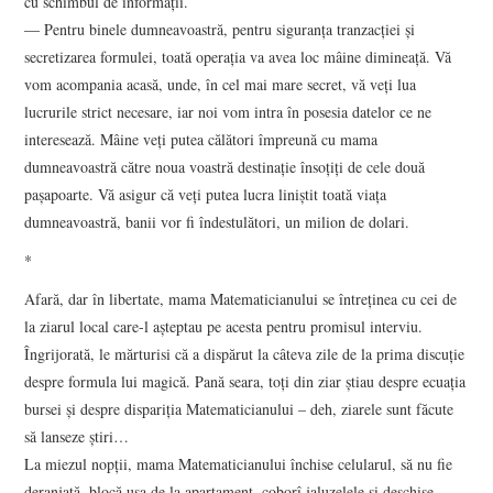
cu schimbul de informaţii.
― Pentru binele dumneavoastră, pentru siguranţa tranzacţiei şi
secretizarea formulei, toată operaţia va avea loc mâine dimineaţă. Vă
vom acompania acasă, unde, în cel mai mare secret, vă veţi lua
lucrurile strict necesare, iar noi vom intra în posesia datelor ce ne
interesează. Mâine veţi putea călători împreună cu mama
dumneavoastră către noua voastră destinaţie însoţiţi de cele două
paşapoarte. Vă asigur că veţi putea lucra liniştit toată viaţa
dumneavoastră, banii vor fi îndestulători, un milion de dolari.
*
Afară, dar în libertate, mama Matematicianului se întreţinea cu cei de
la ziarul local care-l aşteptau pe acesta pentru promisul interviu.
Îngrijorată, le mărturisi că a dispărut la câteva zile de la prima discuţie
despre formula lui magică. Pană seara, toţi din ziar ştiau despre ecuaţia
bursei şi despre dispariţia Matematicianului – deh, ziarele sunt făcute
să lanseze ştiri…
La miezul nopţii, mama Matematicianului închise celularul, să nu fie
deranjată, blocă uşa de la apartament, coborî jaluzelele şi deschise