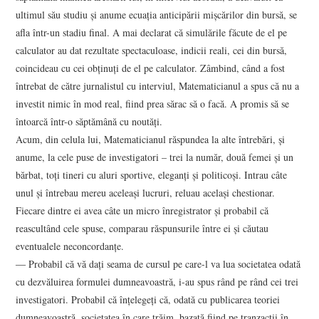
ultimul său studiu şi anume ecuaţia anticipării mişcărilor din bursă, se
afla într-un stadiu final. A mai declarat că simulările făcute de el pe
calculator au dat rezultate spectaculoase, indicii reali, cei din bursă,
coincideau cu cei obţinuţi de el pe calculator. Zâmbind, când a fost
întrebat de către jurnalistul cu interviul, Matematicianul a spus că nu a
investit nimic în mod real, fiind prea sărac să o facă. A promis să se
întoarcă într-o săptămână cu noutăţi.
Acum, din celula lui, Matematicianul răspundea la alte întrebări, şi
anume, la cele puse de investigatori – trei la număr, două femei şi un
bărbat, toţi tineri cu aluri sportive, eleganţi şi politicoşi. Intrau câte
unul şi întrebau mereu aceleaşi lucruri, reluau acelaşi chestionar.
Fiecare dintre ei avea câte un micro înregistrator şi probabil că
reascultând cele spuse, comparau răspunsurile între ei şi căutau
eventualele neconcordanţe.
― Probabil că vă daţi seama de cursul pe care-l va lua societatea odată
cu dezvăluirea formulei dumneavoastră, i-au spus rând pe rând cei trei
investigatori. Probabil că înţelegeţi că, odată cu publicarea teoriei
dumneavoastră, societatea în care trăim, bazată fiind pe tranzacţii în