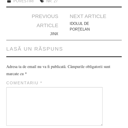
POVESTIRI
NR. 27
Post
PREVIOUS
NEXT ARTICLE
navigation
IDOLUL DE
ARTICLE
PORŢELAN
JINX
LASĂ UN RĂSPUNS
Adresa ta de email nu va fi publicată.
Câmpurile obligatorii sunt
marcate cu
*
COMENTARIU
*