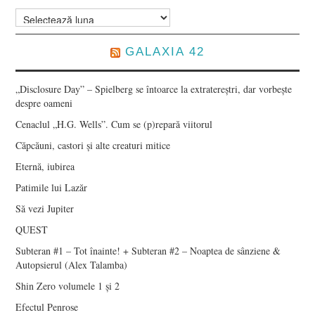
Arhive
GALAXIA 42
„Disclosure Day” – Spielberg se întoarce la extratereștri, dar vorbește
despre oameni
Cenaclul „H.G. Wells”. Cum se (p)repară viitorul
Căpcăuni, castori și alte creaturi mitice
Eternă, iubirea
Patimile lui Lazăr
Să vezi Jupiter
QUEST
Subteran #1 – Tot înainte! + Subteran #2 – Noaptea de sânziene &
Autopsierul (Alex Talamba)
Shin Zero volumele 1 și 2
Efectul Penrose