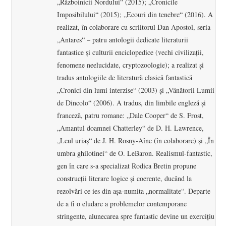
„Războinicii Nordului“ (2015); „Cronicile
Imposibilului“ (2015); „Ecouri din tenebre“ (2016). A
realizat, în colaborare cu scriitorul Dan Apostol, seria
„Antares“ – patru antologii dedicate literaturii
fantastice şi culturii enciclopedice (vechi civilizaţii,
fenomene neelucidate, cryptozoologie); a realizat şi
tradus antologiile de literatură clasică fantastică
„Cronici din lumi interzise“ (2003) şi „Vânătorii Lumii
de Dincolo“ (2006). A tradus, din limbile engleză şi
franceză, patru romane: „Dale Cooper“ de S. Frost,
„Amantul doamnei Chatterley“ de D. H. Lawrence,
„Leul uriaş“ de J. H. Rosny-Aîne (în colaborare) şi „În
umbra ghilotinei“ de O. LeBaron. Realismul-fantastic,
gen în care s-a specializat Rodica Bretin propune
construcţii literare logice şi coerente, ducând la
rezolvări ce ies din aşa-numita „normalitate“. Departe
de a fi o eludare a problemelor contemporane
stringente, alunecarea spre fantastic devine un exerciţiu