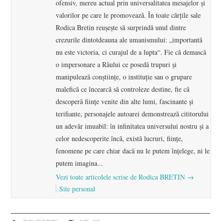
ofensiv, mereu actual prin universalitatea mesajelor şi
valorilor pe care le promovează. În toate cărţile sale
Rodica Bretin reuşeşte să surprindă unul dintre
crezurile dintotdeauna ale umanismului: „importantă
nu este victoria, ci curajul de a lupta“. Fie că demască
o impersonare a Răului ce posedă trupuri şi
manipulează conştiinţe, o instituţie sau o grupare
malefică ce încearcă să controleze destine, fie că
descoperă fiinţe venite din alte lumi, fascinante şi
terifiante, personajele autoarei demonstrează cititorului
un adevăr imuabil: în infinitatea universului nostru şi a
celor nedescoperite încă, există lucruri, fiinţe,
fenomene pe care chiar dacă nu le putem înţelege, ni le
putem imagina...
Vezi toate articolele scrise de Rodica BRETIN
→
Site personal