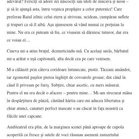
adevărat? Fericiţi să adore zei născociţi sau idoli de mucava şi neon –
şi să le ajungă asta, întru veşnica propăşire a celor puternici! Care
preferau Raiul zilnic celui etern şi striveau, ucideau, cumpărau suflete
şi trupuri ca să îl aibă. Aşa ajunsesem să vând numai ce preţuiau la
mine. Nu era ce puteam să fiu, ce visasem să dăruiesc tuturor, dar era
ce voiau ei…
Cineva mi-a atins braţul, dezmeticindu-mă. Cu acelaşi surâs, bărbatul
mi-a arătat o uşă capitonată, alta decât cea pe care venisem.
M-a călăuzit prin câteva coridoare întunecate, pustii. Tăceam amândoi,
iar zgomotul paşilor pierea înghiţit de covoarele groase; din când în
când îl priveam pe furiş. Subţire, chiar ascetic, cu mers măsurat.
Pentru el nu era decât o afacere – pentru mine… Mi-am strecurat mâna
în despărţitura de pânză, căutând hârtia care-mi aducea libertatea şi
chiar atunci, canaturi perfect mascate s-au căscat în faţa noastră ca
fălcile unei capcane.
Amfiteatrul era plin, de la marginea scenei până aproape de cupola
acoperită cu fresce şi sutele de voci răsunau asemeni zumzetului