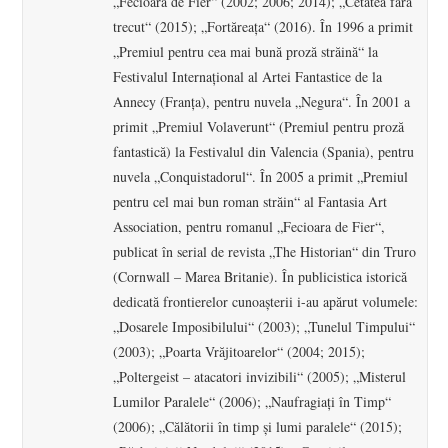
„Fecioara de Fier“ (2002; 2006; 2014); „Cetatea fără
trecut“ (2015); „Fortăreaţa“ (2016). În 1996 a primit
„Premiul pentru cea mai bună proză străină“ la
Festivalul Internaţional al Artei Fantastice de la
Annecy (Franţa), pentru nuvela „Negura“. În 2001 a
primit „Premiul Volaverunt“ (Premiul pentru proză
fantastică) la Festivalul din Valencia (Spania), pentru
nuvela „Conquistadorul“. În 2005 a primit „Premiul
pentru cel mai bun roman străin“ al Fantasia Art
Association, pentru romanul „Fecioara de Fier“,
publicat în serial de revista „The Historian“ din Truro
(Cornwall – Marea Britanie). În publicistica istorică
dedicată frontierelor cunoaşterii i-au apărut volumele:
„Dosarele Imposibilului“ (2003); „Tunelul Timpului“
(2003); „Poarta Vrăjitoarelor“ (2004; 2015);
„Poltergeist – atacatori invizibili“ (2005); „Misterul
Lumilor Paralele“ (2006); „Naufragiaţi în Timp“
(2006); „Călătorii în timp şi lumi paralele“ (2015);