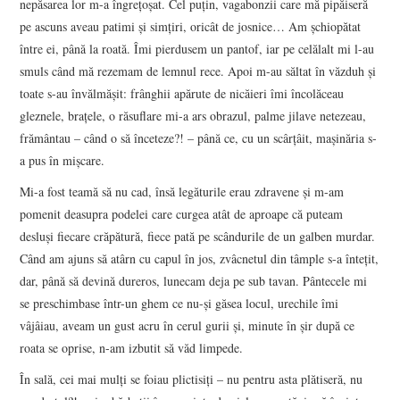
nepăsarea lor m-a îngreţoşat. Cel puţin, vagabonzii care mă pipăiseră
pe ascuns aveau patimi şi simţiri, oricât de josnice… Am şchiopătat
între ei, până la roată. Îmi pierdusem un pantof, iar pe celălalt mi l-au
smuls când mă rezemam de lemnul rece. Apoi m-au săltat în văzduh şi
toate s-au învălmăşit: frânghii apărute de nicăieri îmi încolăceau
gleznele, braţele, o răsuflare mi-a ars obrazul, palme jilave netezeau,
frământau – când o să înceteze?! – până ce, cu un scârţâit, maşinăria s-
a pus în mişcare.
Mi-a fost teamă să nu cad, însă legăturile erau zdravene şi m-am
pomenit deasupra podelei care curgea atât de aproape că puteam
desluşi fiecare crăpătură, fiece pată pe scândurile de un galben murdar.
Când am ajuns să atârn cu capul în jos, zvâcnetul din tâmple s-a înteţit,
dar, până să devină dureros, lunecam deja pe sub tavan. Pântecele mi
se preschimbase într-un ghem ce nu-şi găsea locul, urechile îmi
vâjâiau, aveam un gust acru în cerul gurii şi, minute în şir după ce
roata se oprise, n-am izbutit să văd limpede.
În sală, cei mai mulţi se foiau plictisiţi – nu pentru asta plătiseră, nu