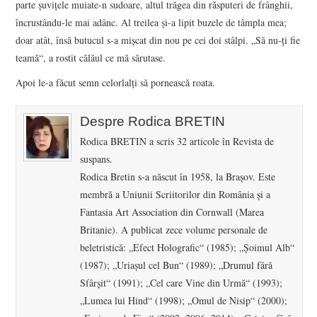
parte şuviţele muiate-n sudoare, altul trăgea din răsputeri de frânghii,
încrustându-le mai adânc. Al treilea şi-a lipit buzele de tâmpla mea;
doar atât, însă butucul s-a mişcat din nou pe cei doi stâlpi. „Să nu-ţi fie
teamă“, a rostit călăul ce mă sărutase.
Apoi le-a făcut semn celorlalţi să pornească roata.
Despre Rodica BRETIN
Rodica BRETIN a scris 32 articole în Revista de
suspans.
Rodica Bretin s-a născut în 1958, la Braşov. Este
membră a Uniunii Scriitorilor din România şi a
Fantasia Art Association din Cornwall (Marea
Britanie). A publicat zece volume personale de
beletristică: „Efect Holografic“ (1985); „Şoimul Alb“
(1987); „Uriaşul cel Bun“ (1989); „Drumul fără
Sfârşit“ (1991); „Cel care Vine din Urmă“ (1993);
„Lumea lui Hind“ (1998); „Omul de Nisip“ (2000);