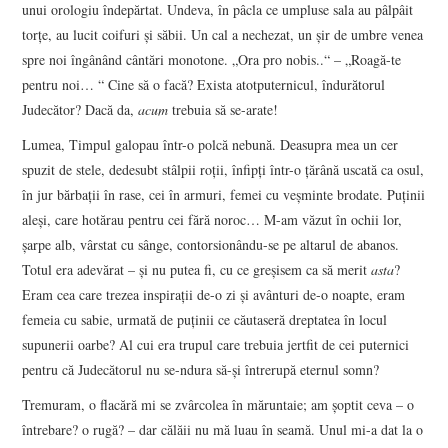
unui orologiu îndepărtat. Undeva, în pâcla ce umpluse sala au pâlpâit
torţe, au lucit coifuri şi săbii. Un cal a nechezat, un şir de umbre venea
spre noi îngânând cântări monotone. „Ora pro nobis..“ – „Roagă-te
pentru noi… “ Cine să o facă? Exista atotputernicul, îndurătorul
Judecător? Dacă da,
acum
trebuia să se-arate!
Lumea, Timpul galopau într-o polcă nebună. Deasupra mea un cer
spuzit de stele, dedesubt stâlpii roţii, înfipţi într-o ţărână uscată ca osul,
în jur bărbaţii în rase, cei în armuri, femei cu veşminte brodate. Puţinii
aleşi, care hotărau pentru cei fără noroc… M-am văzut în ochii lor,
şarpe alb, vârstat cu sânge, contorsionându-se pe altarul de abanos.
Totul era adevărat – şi nu putea fi, cu ce greşisem ca să merit
asta
?
Eram cea care trezea inspiraţii de-o zi şi avânturi de-o noapte, eram
femeia cu sabie, urmată de puţinii ce căutaseră dreptatea în locul
supunerii oarbe? Al cui era trupul care trebuia jertfit de cei puternici
pentru că Judecătorul nu se-ndura să-şi întrerupă eternul somn?
Tremuram, o flacără mi se zvârcolea în măruntaie; am şoptit ceva – o
întrebare? o rugă? – dar călăii nu mă luau în seamă. Unul mi-a dat la o