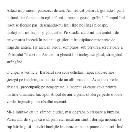
VIZIUNI ȘI SPECTRE
Astăzi împlinisem patruzeci de ani. Am ridicat paharul, golindu-l până
la fund, iar femeia din oglindă mi-a repetat gestul, grăbită. Timpul îmi
CONTRAPAGINI
însoţise fiecare pas, desenându-mi linii fine pe lângă pleoape,
moleşindu-mi trupul şi gândurile. Pe stradă, când mi-am amintit de
CARTE & FILM
aniversarea înecată în noianul grijilor, cifra căpătase rezonanţe de
tragedie antică. Iar aici, în biroul somptuos, sub privirea scrutătoare a
SUSPANS
bărbatului în costum Armani, o gheară îmi încleştase gâtul, strângând,
strângând…
NUMĂRUL 48 /
O clipă, o veşnicie. Bărbatul şi-a scos ochelarii, apucându-se să-i
şteargă pe îndelete, cu batista-i de un alb imaculat. Avea o expresie
MARTIE 2018
absentă, preocupată; pe neaşteptate, a început să caute ceva printre
hârtiile dinaintea lui, apoi stiloul de aur a prins să alerge peste o foaie
NUMĂRUL 49 /
verde, îngustă şi am răsuflat uşurată.
Mi-a întins-o cu un zâmbet ciudat, mai degrabă o crispare a buzelor.
APRILIE 2018
Părea atât de sigur că o să primesc, încât am simţit dorinţa nebună să
rup hârtia şi să-i azvârl bucăţile în obraz ca pe un pumn de noroi. Însă