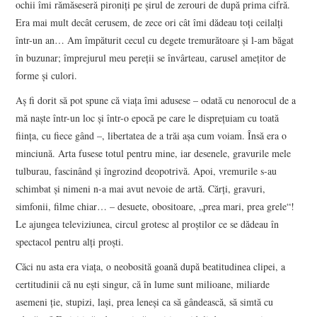
ochii îmi rămăseseră pironiţi pe şirul de zerouri de după prima cifră.
Era mai mult decât cerusem, de zece ori cât îmi dădeau toţi ceilalţi
într-un an… Am împăturit cecul cu degete tremurătoare şi l-am băgat
în buzunar; împrejurul meu pereţii se învârteau, carusel ameţitor de
forme şi culori.
Aş fi dorit să pot spune că viaţa îmi adusese – odată cu nenorocul de a
mă naşte într-un loc şi într-o epocă pe care le dispreţuiam cu toată
fiinţa, cu fiece gând –, libertatea de a trăi aşa cum voiam. Însă era o
minciună. Arta fusese totul pentru mine, iar desenele, gravurile mele
tulburau, fascinând şi îngrozind deopotrivă. Apoi, vremurile s-au
schimbat şi nimeni n-a mai avut nevoie de artă. Cărţi, gravuri,
simfonii, filme chiar… – desuete, obositoare, „prea mari, prea grele“!
Le ajungea televiziunea, circul grotesc al proştilor ce se dădeau în
spectacol pentru alţi proşti.
Căci nu asta era viaţa, o neobosită goană după beatitudinea clipei, a
certitudinii că nu eşti singur, că în lume sunt milioane, miliarde
asemeni ţie, stupizi, laşi, prea leneşi ca să gândească, să simtă cu