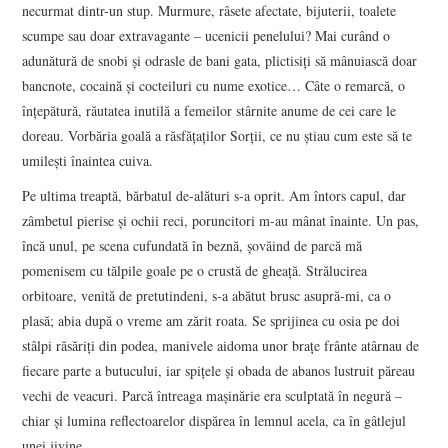
necurmat dintr-un stup. Murmure, râsete afectate, bijuterii, toalete
scumpe sau doar extravagante – ucenicii penelului? Mai curând o
adunătură de snobi şi odrasle de bani gata, plictisiţi să mânuiască doar
bancnote, cocaină şi cocteiluri cu nume exotice… Câte o remarcă, o
înţepătură, răutatea inutilă a femeilor stârnite anume de cei care le
doreau. Vorbăria goală a răsfăţaţilor Sorţii, ce nu ştiau cum este să te
umileşti înaintea cuiva.
Pe ultima treaptă, bărbatul de-alături s-a oprit. Am întors capul, dar
zâmbetul pierise şi ochii reci, poruncitori m-au mânat înainte. Un pas,
încă unul, pe scena cufundată în beznă, şovăind de parcă mă
pomenisem cu tălpile goale pe o crustă de gheaţă. Strălucirea
orbitoare, venită de pretutindeni, s-a abătut brusc asupră-mi, ca o
plasă; abia după o vreme am zărit roata. Se sprijinea cu osia pe doi
stâlpi răsăriţi din podea, manivele aidoma unor braţe frânte atârnau de
fiecare parte a butucului, iar spiţele şi obada de abanos lustruit păreau
vechi de veacuri. Parcă întreaga maşinărie era sculptată în negură –
chiar şi lumina reflectoarelor dispărea în lemnul acela, ca în gâtlejul
unei jivine.