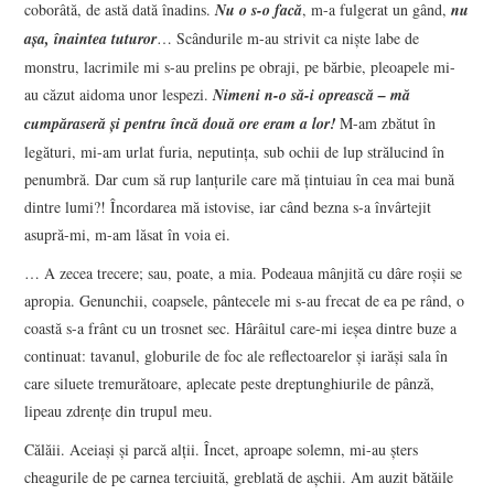
coborâtă, de astă dată înadins.
Nu o s-o
facă
, m-a fulgerat un gând,
nu
aşa, înaintea tuturor
… Scândurile m-au strivit ca nişte labe de
monstru, lacrimile mi s-au prelins pe obraji, pe bărbie, pleoapele mi-
au căzut aidoma unor lespezi.
Nimeni n-o să-i oprească – mă
cumpăraseră şi pentru încă două ore eram a lor!
M-am zbătut în
legături, mi-am urlat furia, neputinţa, sub ochii de lup strălucind în
penumbră. Dar cum să rup lanţurile care mă ţintuiau în cea mai bună
dintre lumi?! Încordarea mă istovise, iar când bezna s-a învârtejit
asupră-mi, m-am lăsat în voia ei.
… A zecea trecere; sau, poate, a mia. Podeaua mânjită cu dâre roşii se
apropia. Genunchii, coapsele, pântecele mi s-au frecat de ea pe rând, o
coastă s-a frânt cu un trosnet sec. Hârâitul care-mi ieşea dintre buze a
continuat: tavanul, globurile de foc ale reflectoarelor şi iarăşi sala în
care siluete tremurătoare, aplecate peste dreptunghiurile de pânză,
lipeau zdrenţe din trupul meu.
Călăii. Aceiaşi şi parcă alţii. Încet, aproape solemn, mi-au şters
cheagurile de pe carnea terciuită, greblată de aşchii. Am auzit bătăile