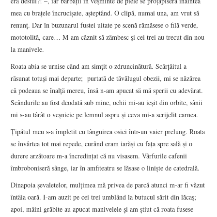
era destul?! –, iar bărbaţii în veşminte de piele se proţăpiseră înaintea
mea cu braţele încrucişate, aşteptând. O clipă, numai una, am vrut să
renunţ. Dar în buzunarul fustei uitate pe scenă rămăsese o filă verde,
mototolită, care… M-am căznit să zâmbesc şi cei trei au trecut din nou
la manivele.
Roata abia se urnise când am simţit o zdruncinătură. Scârţâitul a
răsunat totuşi mai departe; purtată de tăvălugul obezii, mi se năzărea
că podeaua se înalţă mereu, însă n-am apucat să mă sperii cu adevărat.
Scândurile au fost deodată sub mine, ochii mi-au ieşit din orbite, sânii
mi s-au târât o veşnicie pe lemnul aspru şi ceva mi-a scrijelit carnea.
Ţipătul meu s-a împletit cu tânguirea osiei într-un vaier prelung. Roata
se învârtea tot mai repede, curând eram iarăşi cu faţa spre sală şi o
durere arzătoare m-a încredinţat că nu visasem. Vârfurile cafenii
îmbroboniseră sânge, iar în amfiteatru se lăsase o linişte de catedrală.
Dinapoia şevaletelor, mulţimea mă privea de parcă atunci m-ar fi văzut
întâia oară. I-am auzit pe cei trei umblând la butucul sărit din lăcaş;
apoi, mâini grăbite au apucat manivelele şi am ştiut că roata fusese