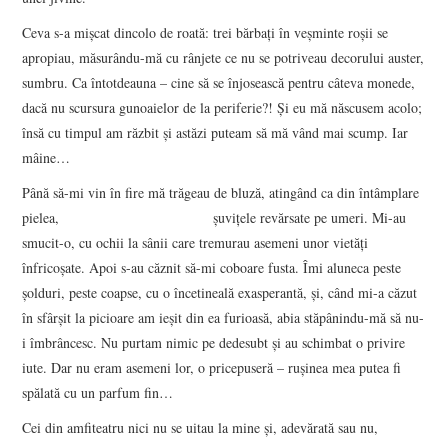
Ceva s-a mişcat dincolo de roată: trei bărbaţi în veşminte roşii se
apropiau, măsurându-mă cu rânjete ce nu se potriveau decorului auster,
sumbru. Ca întotdeauna – cine să se înjosească pentru câteva monede,
dacă nu scursura gunoaielor de la periferie?! Şi eu mă născusem acolo;
însă cu timpul am răzbit şi astăzi puteam să mă vând mai scump. Iar
mâine…
Până să-mi vin în fire mă trăgeau de bluză, atingând ca din întâmplare
pielea, şuviţele revărsate pe umeri. Mi-au
smucit-o, cu ochii la sânii care tremurau asemeni unor vietăţi
înfricoşate. Apoi s-au căznit să-mi coboare fusta. Îmi aluneca peste
şolduri, peste coapse, cu o încetineală exasperantă, şi, când mi-a căzut
în sfârşit la picioare am ieşit din ea furioasă, abia stăpânindu-mă să nu-
i îmbrâncesc. Nu purtam nimic pe dedesubt şi au schimbat o privire
iute. Dar nu eram asemeni lor, o pricepuseră – ruşinea mea putea fi
spălată cu un parfum fin…
Cei din amfiteatru nici nu se uitau la mine şi, adevărată sau nu,