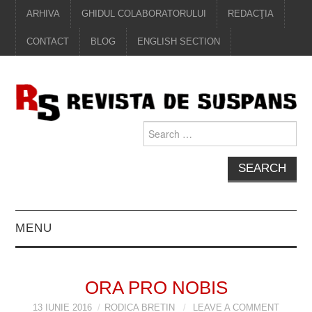
ARHIVA
GHIDUL COLABORATORULUI
REDACŢIA
CONTACT
BLOG
ENGLISH SECTION
Search
for:
MENU
EDITORIAL
ORA PRO NOBIS
PROZĂ
13 IUNIE 2016
RODICA BRETIN
LEAVE A COMMENT