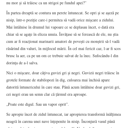
nu mor și să trăiesc ca un strigoi pe fundul apei?”
În partea dreaptă se contura un perete întunecat. Se opri și se așeză pe
nisip, într-o poziție care-i permitea să vadă orice mișcare a zidului.
Mai întâlnise în drumul lui vapoare ce se deplasau încet, o dată era
chiar să se agațe în elicea unuia. Învățase să se ferească de ele, nu știa
cum ar fi reacționat marinarii amatori de povești cu monștrii să-l vadă
răsărind din valuri, în mijlocul mării. În cel mai fericit caz, l-ar fi scos
brusc la aer, ca pe un om ce trebuie salvat de la înec. Sufocându-l din
dorința de a-l salva.
Nici o mișcare, doar câțiva guvizi gri și negri. Guvizii negri trăiesc în
grotele formate de stabilopozi în dig, culoarea mai închisă apare
datorită întunericului în care stau. Până acum întâlnise doar guvizi gri,
cei negri erau un semn clar că țărmul era aproape.
„Poate este digul. Sau un vapor oprit”.
Se apropie încet de zidul întunecat, iar apropierea transformă înălțimea
neagră în carena unei nave înțepenite în nisip. Înconjură vasul până