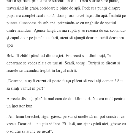
zări o spărtură prin care se strecură în cală. Urcă scările spre punte,
traversând în grabă coridoarele pline de apă. Podeaua punții dinspre
pupa era complet scufundată, doar prora navei ieșea din apă. Înaintă pe
puntea alunecoasă de sub apă, prinzându-se cu unghiile de spațiul
dintre scânduri. Ajunse lângă cârma ruptă și se rezemă de ea, scoțându-
și capul doar pe jumătate afară, atent să ajungă doar cu ochii deasupra
apei.
Briza îi zbârli părul ud din creștet. Era seară sau dimineață, în
depărtare se vedea plaja cu turiști. Seară, totuși. Turiștii se răreau și
soarele se ascundea treptat în largul mării.
„Doamne, n-aș fi crezut că poate fi așa plăcut să vezi alți oameni! Sau
să simți vântul în păr!”
Aprecie distanța până la mal cam de doi kilometri. Nu era mult pentru
un înotător bun.
„Am lemn berechet, sigur găsesc pe vas și unelte să-mi pot construi ce
vreau. Doar că… nu știu să înot. Ei, lasă, am ajuns până aici, găsesc eu
o soluție să ajung pe uscat”.