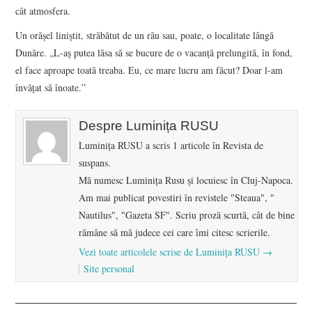
cât atmosfera.
Un orășel liniștit, străbătut de un rău sau, poate, o localitate lângă
Dunăre. „L-aș putea lăsa să se bucure de o vacanță prelungită, în fond,
el face aproape toată treaba. Eu, ce mare lucru am făcut? Doar l-am
învățat să înoate.”
Despre Luminița RUSU
Luminița RUSU a scris 1 articole în Revista de
suspans.
Mă numesc Luminiţa Rusu şi locuiesc în Cluj-Napoca.
Am mai publicat povestiri în revistele "Steaua", "
Nautilus", "Gazeta SF". Scriu proză scurtă, cât de bine
rămâne să mă judece cei care îmi citesc scrierile.
Vezi toate articolele scrise de Luminița RUSU
→
Site personal