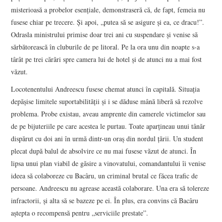
misterioasă a probelor esențiale, demonstraseră că, de fapt, femeia nu
fusese chiar pe trecere. Și apoi, „putea să se asigure și ea, ce dracu!”.
Odrasla ministrului primise doar trei ani cu suspendare și venise să
sărbătorească în cluburile de pe litoral. Pe la ora unu din noapte s-a
târât pe trei cărări spre camera lui de hotel și de atunci nu a mai fost
văzut.
Locotenentului Andreescu fusese chemat atunci în capitală. Situația
depășise limitele suportabilității și i se dăduse mână liberă să rezolve
problema. Probe existau, aveau amprente din camerele victimelor sau
de pe bijuteriile pe care acestea le purtau. Toate aparțineau unui tânăr
dispărut cu doi ani în urmă dintr-un oraș din nordul țării. Un student
plecat după balul de absolvire ce nu mai fusese văzut de atunci. În
lipsa unui plan viabil de găsire a vinovatului, comandantului îi venise
ideea să colaboreze cu Bacâru, un criminal brutal ce făcea trafic de
persoane. Andreescu nu agrease această colaborare. Una era să tolereze
infractorii, și alta să se bazeze pe ei. În plus, era convins că Bacâru
aștepta o recompensă pentru „serviciile prestate”.