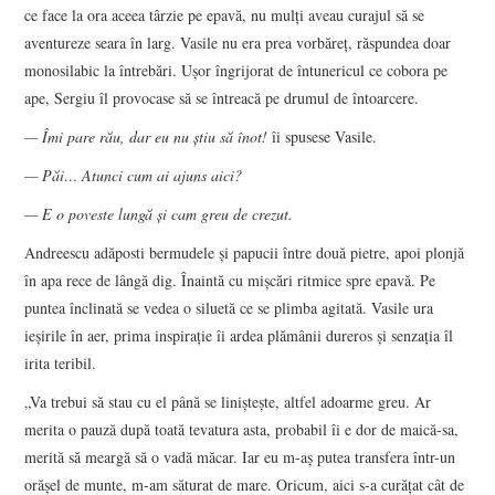
ce face la ora aceea târzie pe epavă, nu mulți aveau curajul să se
aventureze seara în larg. Vasile nu era prea vorbăreț, răspundea doar
monosilabic la întrebări. Ușor îngrijorat de întunericul ce cobora pe
ape, Sergiu îl provocase să se întreacă pe drumul de întoarcere.
—
Îmi pare rău, dar eu nu știu să înot!
îi spusese Vasile.
—
Păi… Atunci cum ai ajuns aici?
—
E o poveste lungă și cam greu de crezut.
Andreescu adăposti bermudele și papucii între două pietre, apoi plonjă
în apa rece de lângă dig. Înaintă cu mișcări ritmice spre epavă. Pe
puntea înclinată se vedea o siluetă ce se plimba agitată. Vasile ura
ieșirile în aer, prima inspirație îi ardea plămânii dureros și senzația îl
irita teribil.
„Va trebui să stau cu el până se liniștește, altfel adoarme greu. Ar
merita o pauză după toată tevatura asta, probabil îi e dor de maică-sa,
merită să meargă să o vadă măcar. Iar eu m-aș putea transfera într-un
orășel de munte, m-am săturat de mare. Oricum, aici s-a curățat cât de