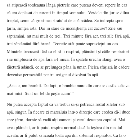
să ațipească totdeauna lângă pietrele care puteau deveni repere în caz
că era deplasat de curenți în timpul somnului. Verdele din jur se dilua
treptat, semn că grosimea stratului de apă scădea. Se îndrepta spre
țărm, simțea asta. Dar în stare de inconștiență cât zăcuse? Zile sau
săptămâni, nu mai mult de trei. Trei minute fără aer, trei zile fără apă,
trei săptămâni fără hrană. Teoretic atât poate supraviețui un om.
Minutele trecuseră fără ca el să fi respirat, plămânii și căile respiratorii
i se umpluseră de apă fără a-l îneca. În spatele urechii stângi avea o
tăietură adâncă, ce se prelungea până la umăr. Pielea sfâșiată în cădere
devenise permeabilă pentru oxigenul dizolvat în apă.
„Asta e, am branhii. De fapt, o branhie mare din care se desfac câteva
mai mici. Sunt un fel de pește acum!”
Nu putea accepta faptul că va trebui să-și petreacă restul zilelor sub
apă, singur. În fiecare zi mărșăluia într-o direcție care credea că-l duce
spre țărm, dornic să vadă alți oameni și cerul deasupra capului. Mai
avea plămâni, ar fi putut respira normal dacă la ieșirea din mediul
acvatic ar fi putut să scoată toată apa din sistemul respirator. Ca la o