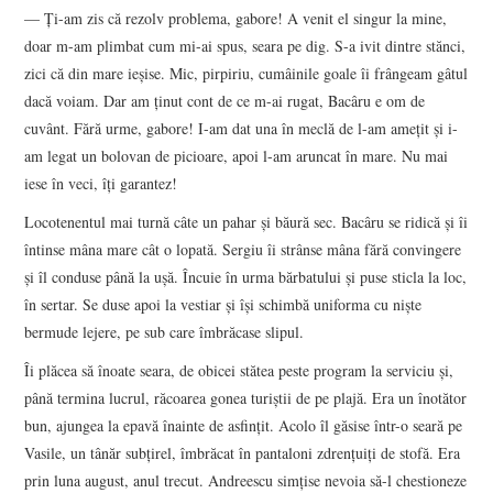
— Ți-am zis că rezolv problema, gabore! A venit el singur la mine,
doar m-am plimbat cum mi-ai spus, seara pe dig. S-a ivit dintre stănci,
zici că din mare ieșise. Mic, pirpiriu, cumâinile goale îi frângeam gâtul
dacă voiam. Dar am ținut cont de ce m-ai rugat, Bacâru e om de
cuvânt. Fără urme, gabore! I-am dat una în meclă de l-am amețit și i-
am legat un bolovan de picioare, apoi l-am aruncat în mare. Nu mai
iese în veci, îți garantez!
Locotenentul mai turnă câte un pahar și băură sec. Bacâru se ridică și îi
întinse mâna mare cât o lopată. Sergiu îi strânse mâna fără convingere
și îl conduse până la ușă. Încuie în urma bărbatului și puse sticla la loc,
în sertar. Se duse apoi la vestiar și își schimbă uniforma cu niște
bermude lejere, pe sub care îmbrăcase slipul.
Îi plăcea să înoate seara, de obicei stătea peste program la serviciu și,
până termina lucrul, răcoarea gonea turiștii de pe plajă. Era un înotător
bun, ajungea la epavă înainte de asfințit. Acolo îl găsise într-o seară pe
Vasile, un tânăr subțirel, îmbrăcat în pantaloni zdrențuiți de stofă. Era
prin luna august, anul trecut. Andreescu simțise nevoia să-l chestioneze