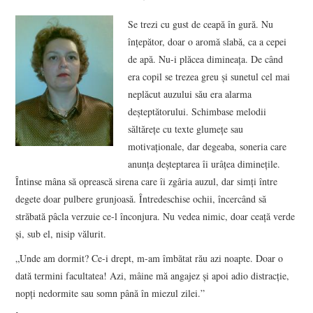
VIZIUNI ȘI SPECTRE
Se trezi cu gust de ceapă în gură. Nu
înțepător, doar o aromă slabă, ca a cepei
CONTRAPAGINI
de apă. Nu-i plăcea dimineața. De când
era copil se trezea greu și sunetul cel mai
CARTE & FILM
neplăcut auzului său era alarma
deșteptătorului. Schimbase melodii
SUSPANS
săltărețe cu texte glumețe sau
motivaționale, dar degeaba, soneria care
anunța deșteptarea îi urâțea diminețile.
NUMĂRUL 48 /
Întinse mâna să oprească sirena care îi zgâria auzul, dar simți între
degete doar pulbere grunjoasă. Întredeschise ochii, încercând să
MARTIE 2018
străbată pâcla verzuie ce-l înconjura. Nu vedea nimic, doar ceață verde
și, sub el, nisip vălurit.
NUMĂRUL 49 /
„Unde am dormit? Ce-i drept, m-am îmbătat rău azi noapte. Doar o
APRILIE 2018
dată termini facultatea! Azi, mâine mă angajez și apoi adio distracție,
nopți nedormite sau somn până în miezul zilei.”