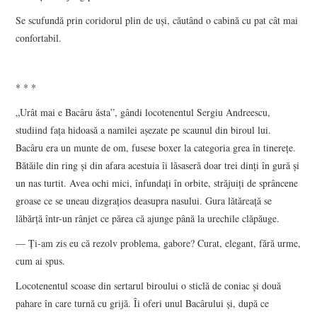
Se scufundă prin coridorul plin de uși, căutând o cabină cu pat cât mai
confortabil.
* * *
„Urât mai e Bacâru ăsta”, gândi locotenentul Sergiu Andreescu,
studiind fața hidoasă a namilei așezate pe scaunul din biroul lui.
Bacâru era un munte de om, fusese boxer la categoria grea în tinerețe.
Bătăile din ring și din afara acestuia îi lăsaseră doar trei dinți în gură și
un nas turtit. Avea ochi mici, înfundați în orbite, străjuiți de sprâncene
groase ce se uneau dizgrațios deasupra nasului. Gura lătăreață se
lăbărță într-un rânjet ce părea că ajunge până la urechile clăpăuge.
— Ți-am zis eu că rezolv problema, gabore? Curat, elegant, fără urme,
cum ai spus.
Locotenentul scoase din sertarul biroului o sticlă de coniac și două
pahare în care turnă cu grijă. Îi oferi unul Bacârului și, după ce