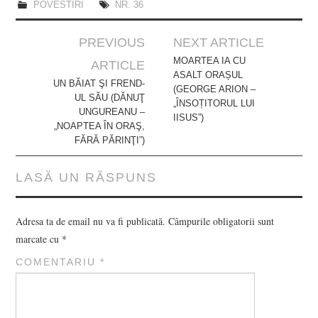
POVESTIRI
NR. 36
Post
PREVIOUS
NEXT ARTICLE
navigation
MOARTEA IA CU
ARTICLE
ASALT ORAȘUL
UN BĂIAT ŞI FREND-
(GEORGE ARION –
UL SĂU (DĂNUŢ
„ÎNSOȚITORUL LUI
UNGUREANU –
IISUS”)
„NOAPTEA ÎN ORAŞ,
FĂRĂ PĂRINŢI”)
LASĂ UN RĂSPUNS
Adresa ta de email nu va fi publicată.
Câmpurile obligatorii sunt
marcate cu
*
COMENTARIU
*