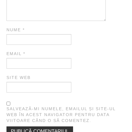
NUME
*
EMAIL
*
SITE WEB
SALVEAZĂ-MI NUMELE, EMAILUL ȘI SITE-UL
WEB ÎN ACEST NAVIGATOR PENTRU DATA
VIITOARE CÂND O SĂ COMENTEZ.