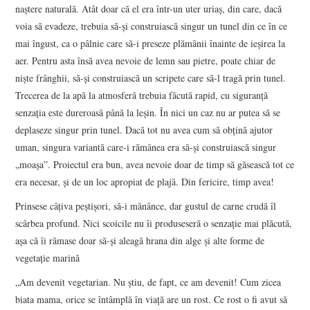
naștere naturală. Atât doar că el era într-un uter uriaș, din care, dacă
voia să evadeze, trebuia să-și construiască singur un tunel din ce în ce
mai îngust, ca o pâlnie care să-i preseze plămânii înainte de ieșirea la
aer. Pentru asta însă avea nevoie de lemn sau pietre, poate chiar de
niște frânghii, să-și construiască un scripete care să-l tragă prin tunel.
Trecerea de la apă la atmosferă trebuia făcută rapid, cu siguranță
senzația este dureroasă până la leșin. În nici un caz nu ar putea să se
deplaseze singur prin tunel. Dacă tot nu avea cum să obțină ajutor
uman, singura variantă care-i rămânea era să-și construiască singur
„moașa”. Proiectul era bun, avea nevoie doar de timp să găsească tot ce
era necesar, și de un loc apropiat de plajă. Din fericire, timp avea!
Prinsese câțiva peștișori, să-i mănânce, dar gustul de carne crudă îl
scârbea profund. Nici scoicile nu îi produseseră o senzație mai plăcută,
așa că îi rămase doar să-și aleagă hrana din alge și alte forme de
vegetație marină
„Am devenit vegetarian. Nu știu, de fapt, ce am devenit! Cum zicea
biata mama, orice se întâmplă în viață are un rost. Ce rost o fi avut să