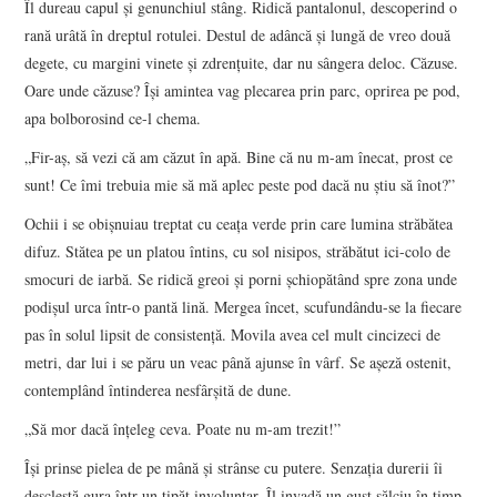
Îl dureau capul și genunchiul stâng. Ridică pantalonul, descoperind o
rană urâtă în dreptul rotulei. Destul de adâncă și lungă de vreo două
degete, cu margini vinete și zdrențuite, dar nu sângera deloc. Căzuse.
Oare unde căzuse? Își amintea vag plecarea prin parc, oprirea pe pod,
apa bolborosind ce-l chema.
„Fir-aș, să vezi că am căzut în apă. Bine că nu m-am înecat, prost ce
sunt! Ce îmi trebuia mie să mă aplec peste pod dacă nu știu să înot?”
Ochii i se obișnuiau treptat cu ceața verde prin care lumina străbătea
difuz. Stătea pe un platou întins, cu sol nisipos, străbătut ici-colo de
smocuri de iarbă. Se ridică greoi și porni șchiopătând spre zona unde
podișul urca într-o pantă lină. Mergea încet, scufundându-se la fiecare
pas în solul lipsit de consistență. Movila avea cel mult cincizeci de
metri, dar lui i se păru un veac până ajunse în vârf. Se așeză ostenit,
contemplând întinderea nesfârșită de dune.
„Să mor dacă înțeleg ceva. Poate nu m-am trezit!”
Își prinse pielea de pe mână și strânse cu putere. Senzația durerii îi
descleștă gura într-un țipăt involuntar. Îl invadă un gust sălciu în timp