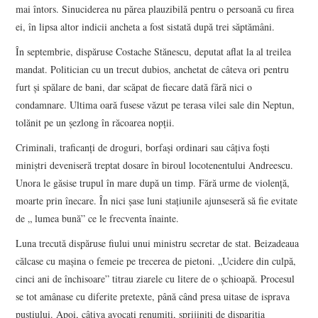
mai întors. Sinuciderea nu părea plauzibilă pentru o persoană cu firea
ei, în lipsa altor indicii ancheta a fost sistată după trei săptămâni.
În septembrie, dispăruse Costache Stănescu, deputat aflat la al treilea
mandat. Politician cu un trecut dubios, anchetat de câteva ori pentru
furt și spălare de bani, dar scăpat de fiecare dată fără nici o
condamnare. Ultima oară fusese văzut pe terasa vilei sale din Neptun,
tolănit pe un șezlong în răcoarea nopții.
Criminali, traficanți de droguri, borfași ordinari sau câțiva foști
miniștri deveniseră treptat dosare în biroul locotenentului Andreescu.
Unora le găsise trupul în mare după un timp. Fără urme de violență,
moarte prin înecare. În nici șase luni stațiunile ajunseseră să fie evitate
de „ lumea bună” ce le frecventa înainte.
Luna trecută dispăruse fiului unui ministru secretar de stat. Beizadeaua
călcase cu mașina o femeie pe trecerea de pietoni. „Ucidere din culpă,
cinci ani de închisoare” titrau ziarele cu litere de o șchioapă. Procesul
se tot amânase cu diferite pretexte, până când presa uitase de isprava
puștiului. Apoi, câțiva avocați renumiți, sprijiniți de dispariția