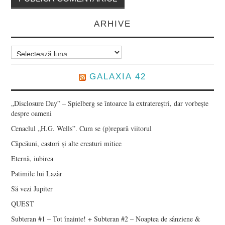
ARHIVE
Arhive
GALAXIA 42
„Disclosure Day” – Spielberg se întoarce la extratereștri, dar vorbește
despre oameni
Cenaclul „H.G. Wells”. Cum se (p)repară viitorul
Căpcăuni, castori și alte creaturi mitice
Eternă, iubirea
Patimile lui Lazăr
Să vezi Jupiter
QUEST
Subteran #1 – Tot înainte! + Subteran #2 – Noaptea de sânziene &