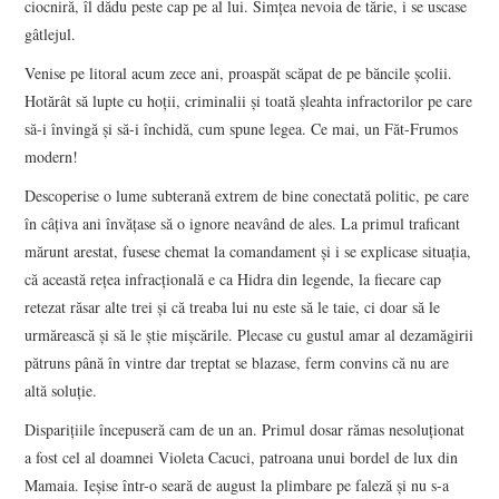
ciocniră, îl dădu peste cap pe al lui. Simțea nevoia de tărie, i se uscase
gâtlejul.
Venise pe litoral acum zece ani, proaspăt scăpat de pe băncile școlii.
Hotărât să lupte cu hoții, criminalii și toată șleahta infractorilor pe care
să-i învingă și să-i închidă, cum spune legea. Ce mai, un Făt-Frumos
modern!
Descoperise o lume subterană extrem de bine conectată politic, pe care
în câțiva ani învățase să o ignore neavând de ales. La primul traficant
mărunt arestat, fusese chemat la comandament și i se explicase situația,
că această rețea infracțională e ca Hidra din legende, la fiecare cap
retezat răsar alte trei și că treaba lui nu este să le taie, ci doar să le
urmărească și să le știe mișcările. Plecase cu gustul amar al dezamăgirii
pătruns până în vintre dar treptat se blazase, ferm convins că nu are
altă soluție.
Disparițiile începuseră cam de un an. Primul dosar rămas nesoluționat
a fost cel al doamnei Violeta Cacuci, patroana unui bordel de lux din
Mamaia. Ieșise într-o seară de august la plimbare pe faleză și nu s-a