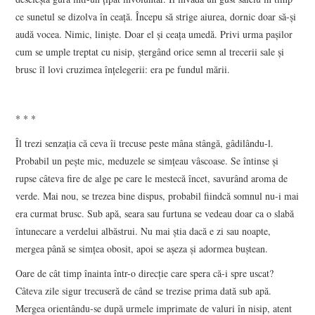
ce sunetul se dizolva în ceață. Începu să strige aiurea, dornic doar să-și
audă vocea. Nimic, liniște. Doar el și ceața umedă. Privi urma pașilor
cum se umple treptat cu nisip, ștergând orice semn al trecerii sale și
brusc îl lovi cruzimea înțelegerii: era pe fundul mării.
* * *
Îl trezi senzația că ceva îi trecuse peste mâna stângă, gâdilându-l.
Probabil un pește mic, meduzele se simțeau vâscoase. Se întinse și
rupse câteva fire de alge pe care le mestecă încet, savurând aroma de
verde. Mai nou, se trezea bine dispus, probabil fiindcă somnul nu-i mai
era curmat brusc. Sub apă, seara sau furtuna se vedeau doar ca o slabă
întunecare a verdelui albăstrui. Nu mai știa dacă e zi sau noapte,
mergea până se simțea obosit, apoi se așeza și adormea buștean.
Oare de cât timp înainta într-o direcție care spera că-i spre uscat?
Câteva zile sigur trecuseră de când se trezise prima dată sub apă.
Mergea orientându-se după urmele imprimate de valuri în nisip, atent