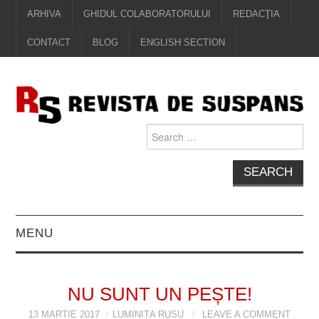
ARHIVA
GHIDUL COLABORATORULUI
REDACŢIA
CONTACT
BLOG
ENGLISH SECTION
Search
for:
MENU
EDITORIAL
NU SUNT UN PEȘTE!
PROZĂ
13 MARTIE 2017
LUMINIȚA RUSU
LEAVE A COMMENT