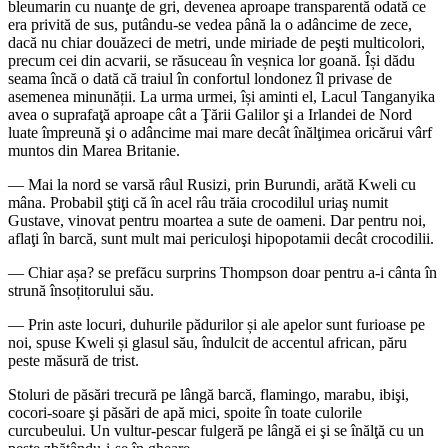
bleumarin cu nuanţe de gri, devenea aproape transparentă odată ce
era privită de sus, putându-se vedea până la o adâncime de zece,
dacă nu chiar douăzeci de metri, unde miriade de peşti multicolori,
precum cei din acvarii, se răsuceau în veșnica lor goană. Își dădu
seama încă o dată că traiul în confortul londonez îl privase de
asemenea minunății. La urma urmei, își aminti el, Lacul Tanganyika
avea o suprafaţă aproape cât a Ţării Galilor şi a Irlandei de Nord
luate împreună şi o adâncime mai mare decât înălţimea oricărui vârf
muntos din Marea Britanie.
— Mai la nord se varsă râul Rusizi, prin Burundi, arătă Kweli cu
mâna. Probabil ştiţi că în acel râu trăia crocodilul uriaş numit
Gustave, vinovat pentru moartea a sute de oameni. Dar pentru noi,
aflaţi în barcă, sunt mult mai periculoşi hipopotamii decât crocodilii.
— Chiar așa? se prefăcu surprins Thompson doar pentru a-i cânta în
strună însoțitorului său.
— Prin aste locuri, duhurile pădurilor și ale apelor sunt furioase pe
noi, spuse Kweli și glasul său, îndulcit de accentul african, păru
peste măsură de trist.
Stoluri de păsări trecură pe lângă barcă, flamingo, marabu, ibişi,
cocori-soare şi păsări de apă mici, spoite în toate culorile
curcubeului. Un vultur-pescar fulgeră pe lângă ei şi se înălţă cu un