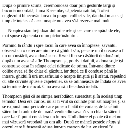
După o primire scurtă, ceremonioasă doar prin gesturile largi și
bucuria încordată, Juma Kasembe, căpetenia satului, îi oferi
englezului binecuvântarea din pragul colibei sale, dându-i în același
timp de înțeles că acea noapte nu avea să-i rezerve mai mult.
— Noaptea stau treji doar duhurile rele și cei care ne apără de ele,
mai spuse căpetenia cu un picior înăuntru.
Pornind la rându-i spre locul în care avea să înnopteze, savantul
observă cu o oarecare uimire că ghidul său, pe care nu îl crezuse a fi
un om înstărit, avea două case. Kweli fusese căsătorit de două ori,
după cum avea să afle Thompson și, potrivit datinii, a doua soţie îşi
construise casa în stânga celei ridicate de prima. Într-una dintre
colibe avea să fie chiar el găzduit, iar după ce îl conduse până la
intrare, ghidul îi ură musafirului o noapte liniștită şi îl sfătui, repetând
cu alte cuvinte spusele căpeteniei, să se odihnească de îndată ce avea
să termine de mâncat. Cina avea să-i fie adusă îndată.
Thompson găsi că se simţea nerăbdător, surescitat și în același timp
temător. Deși era curios, nu ar fi vrut să colinde prin sat noaptea şi să
se expună unor pericole care puteau fi atât de variate, de la câinii
sătenilor la animale de pradă venite din savană sau chiar la sătenii
care l-ar fi putut considera un intrus. Unii dintre ei poate că nici nu
mai văzuseră vreodată un om alb. După ce mâncă peştele
nkupi
şi
orezul care îi fuseseră aduse într-un castron de lut, englezul îşi