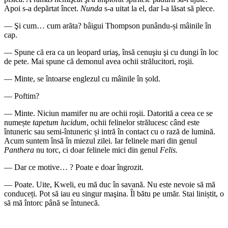
Apoi s-a depărtat încet.
Nunda
s-a uitat la el, dar l-a lăsat să plece.
— Şi cum… cum arăta? bâigui Thompson punându-și mâinile în
cap.
— Spune că era ca un leopard uriaş, însă cenuşiu şi cu dungi în loc
de pete. Mai spune că demonul avea ochii strălucitori, roşii.
— Minte, se întoarse englezul cu mâinile în șold.
— Poftim?
— Minte. Niciun mamifer nu are ochii roşii. Datorită a ceea ce se
numește
tapetum lucidum
, ochii felinelor strălucesc când este
întuneric sau semi-întuneric și intră în contact cu o rază de lumină.
Acum suntem însă în miezul zilei. Iar felinele mari din genul
Panthera
nu torc, ci doar felinele mici din genul
Felis.
— Dar ce motive… ? Poate e doar îngrozit.
— Poate. Uite, Kweli, eu mă duc în savană. Nu este nevoie să mă
conduceți. Pot să iau eu singur maşina. Îl bătu pe umăr. Stai liniștit, o
să mă întorc până se întunecă.