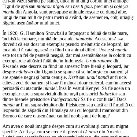
că l-au văzut sărind pe stânci, ducând în dinţi corpul unei antilope.
Tigrul de apă sau
mourou n’gou
sau
nze ti gou
, precum şi
coje ya
menia
din Angola, sunt presupuse animale roşcate cu dungi albe,
lungi de mai mult de patru metri și având, de asemenea, colţi uriaşi și
răgetul asemănător unui tunet.
În 1920, G. Hamilton-Snowball a împuşcat o felină de talie mare,
închisă la culoare, numită de localnici
damasia
. Acesta însă s-a
dovedit că era doar un exemplar pseudo-melanistic de leopard, iar
localnicii îl catalogaseră ca fiind un animal diferit. Poate şi
nunda
este tot un fel de panteră neagră, dar mai asemănătoare la colorit cu
exemplarele albăstrii întâlnite în Indonezia.
Uruturangwe
din
Rwanda este descris ca fiind un amestec între hienă şi leopard, iar
despre
ndalawo
din Uganda se spune că se hrăneşte cu oameni şi
are spatele negru şi burta cenuşie.
Kerit
sau
ursul nandi
ar fi ucis
câteva zeci de oameni și le-ar fi mâncat doar creierul, cam în aceeşi
perioadă cu atacurile
nundei
, însă în vestul Kenyei. Să fie acela un
exemplar care a supravieţuit dintre urşii preistorici
Indarctos
sau
dintre hienele preistorice
Pachycrocuta
? Să fie o confuzie? Dacă
nunda
ar fi un supravieţuitor din Pleistocen sau dacă ar fi înrudită cu
leopardul de zăpadă din Himalaya sau cu leopardul marmorat din
Borneo de care o asemănau caninii neobișnuit de lungi?
Am avea o nouă imagine despre cum au evoluat şi cum au migrat
speciile. Ar fi aşa cum se crede în prezent că
onza
din America