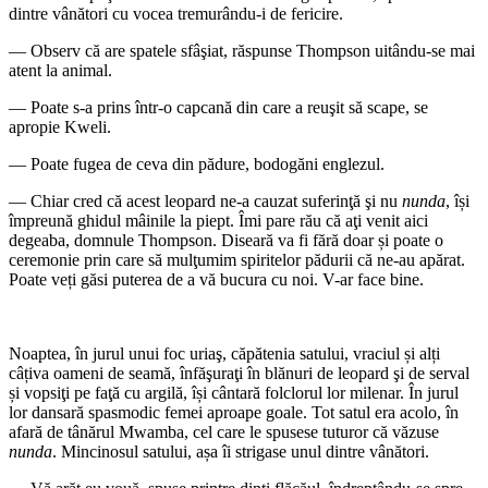
dintre vânători cu vocea tremurându-i de fericire.
— Observ că are spatele sfâşiat, răspunse Thompson uitându-se mai
atent la animal.
— Poate s-a prins într-o capcană din care a reuşit să scape, se
apropie Kweli.
— Poate fugea de ceva din pădure, bodogăni englezul.
— Chiar cred că acest leopard ne-a cauzat suferinţă şi nu
nunda
, își
împreună ghidul mâinile la piept. Îmi pare rău că aţi venit aici
degeaba, domnule Thompson. Diseară va fi fără doar și poate o
ceremonie prin care să mulţumim spiritelor pădurii că ne-au apărat.
Poate veți găsi puterea de a vă bucura cu noi. V-ar face bine.
Noaptea, în jurul unui foc uriaş, căpătenia satului, vraciul și alți
câțiva oameni de seamă, înfăşuraţi în blănuri de leopard şi de serval
și vopsiţi pe faţă cu argilă, își cântară folclorul lor milenar. În jurul
lor dansară spasmodic femei aproape goale. Tot satul era acolo, în
afară de tânărul Mwamba, cel care le spusese tuturor că văzuse
nunda
. Mincinosul satului, așa îi strigase unul dintre vânători.