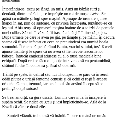
întemeiată?
Întorcându-se, trecu pe lângă un tufiş. Auzi un bâzâit surd şi,
deodată, dintre mărăcini, se împrăştie un roi de muşte
tsetse
. Se
apără cu mâinile şi fugi spre maşină. Aproape de înserare ajunse
înapoi în sat, plin de sudoare, cu privirea înceţoşată, luptându-se cu
leșinul. Abia reuşi să oprească maşina înainte de a se izbi de peretele
unei colibe. Sătenii îl văzură, îl traseră afară şi îl întinseră pe jos.
După urmele pe care le avea pe gât, pe tâmple și pe mâini, îşi dădură
seama că fusese infectat cu ceea ce pretutindeni era numită boala
somnului. Îl chemară pe bătrânul Bantu, vraciul satului, însă Kweli
ajunse înainte și le spuse că nu avea să fie nevoie leacurile lor
băbești, întrucât englezul adusese cu el o trusă medicală bine
echipată. După ce i se făcu o injecţie intravenoasă cu pentamidină,
străinul fu dus în coliba sa şi lăsat să doarmă.
Trântit pe spate, în delirul său, lui Thompson i se păru că în aerul
odăii plutea o uriașă fantomă cenușie și că ochii ei roşii îi ardeau
orbitele. Gemu, tremură, iar pe chipul său arzând începu să se
prelingă o apă soioasă.
Se trezi amorţit, cu gura uscată. Lumina care intra în încăpere îi
supăra ochii. Se ridică cu greu şi ieși împleticindu-se. Află de la
Kweli că zăcuse două zile.
— Sunteți vlăguit, trebuie să vă hrăniți, îi puse o mână pe umăr,