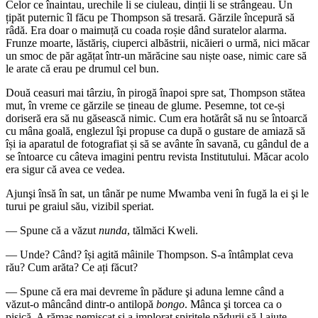
Celor ce înaintau, urechile li se ciuleau, dinții li se strângeau. Un
țipăt puternic îl făcu pe Thompson să tresară. Gărzile începură să
râdă. Era doar o maimuță cu coada roșie dând suratelor alarma.
Frunze moarte, lăstăriș, ciuperci albăstrii, nicăieri o urmă, nici măcar
un smoc de păr agățat într-un mărăcine sau niște oase, nimic care să
le arate că erau pe drumul cel bun.
Două ceasuri mai târziu, în pirogă înapoi spre sat, Thompson stătea
mut, în vreme ce gărzile se țineau de glume. Pesemne, tot ce-și
doriseră era să nu găsească nimic. Cum era hotărât să nu se întoarcă
cu mâna goală, englezul îşi propuse ca după o gustare de amiază să
își ia aparatul de fotografiat și să se avânte în savană, cu gândul de a
se întoarce cu câteva imagini pentru revista Institutului. Măcar acolo
era sigur că avea ce vedea.
Ajunşi însă în sat, un tânăr pe nume Mwamba veni în fugă la ei şi le
turui pe graiul său, vizibil speriat.
— Spune că a văzut
nunda
, tălmăci Kweli.
— Unde? Când? își agită mâinile Thompson. S-a întâmplat ceva
rău? Cum arăta? Ce ați făcut?
— Spune că era mai devreme în pădure şi aduna lemne când a
văzut-o mâncând dintr-o antilopă
bongo
. Mânca şi torcea ca o
pisică. A rămas nemişcat şi a implorat spiritele pădurii să-l ajute.