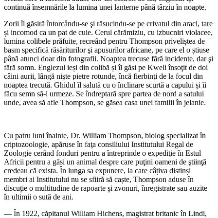
continuă însemnările la lumina unei lanterne până târziu în noapte.
Zorii îl găsiră întorcându-se şi răsucindu-se pe crivatul din araci, tare
și incomod ca un pat de cuie. Cerul cărămiziu, cu izbucniri violacee,
lumina colibele prăfuite, recreând pentru Thompson priveliștea de
basm specifică răsăriturilor şi apusurilor africane, pe care el o știuse
până atunci doar din fotografii. Noaptea trecuse fără incidente, dar şi
fără somn. Englezul ieși din colibă și îl găsi pe Kweli însoţit de doi
câini aurii, lângă nişte pietre rotunde, încă fierbinţi de la focul din
noaptea trecută. Ghidul îl salută cu o înclinare scurtă a capului și îi
făcu semn să-l urmeze. Se îndreptară spre partea de nord a satului
unde, avea să afle Thompson, se găsea casa unei familii în jelanie.
Cu patru luni înainte, Dr. William Thompson, biolog specializat în
criptozoologie, apăruse în faţa consiliului Institutului Regal de
Zoologie cerând fonduri pentru a întreprinde o expediţie în Estul
Africii pentru a găsi un animal despre care puţini oameni de ştiinţă
credeau că exista. În lunga sa expunere, la care câțiva distinși
membri ai Institutului nu se sfiiră să caște, Thompson aduse în
discuție o multitudine de rapoarte și zvonuri, înregistrate sau auzite
în ultimii o sută de ani.
— În 1922, căpitanul William Hichens, magistrat britanic în Lindi,