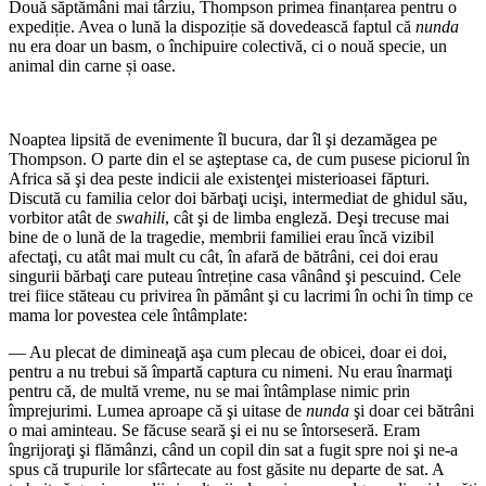
Două săptămâni mai târziu, Thompson primea finanțarea pentru o
expediție. Avea o lună la dispoziție să dovedească faptul că
nunda
nu era doar un basm, o închipuire colectivă, ci o nouă specie, un
animal din carne și oase.
Noaptea lipsită de evenimente îl bucura, dar îl şi dezamăgea pe
Thompson. O parte din el se aşteptase ca, de cum pusese piciorul în
Africa să şi dea peste indicii ale existenţei misterioasei făpturi.
Discută cu familia celor doi bărbaţi ucişi, intermediat de ghidul său,
vorbitor atât de
swahili
, cât şi de limba engleză. Deşi trecuse mai
bine de o lună de la tragedie, membrii familiei erau încă vizibil
afectaţi, cu atât mai mult cu cât, în afară de bătrâni, cei doi erau
singurii bărbaţi care puteau întreține casa vânând şi pescuind. Cele
trei fiice stăteau cu privirea în pământ şi cu lacrimi în ochi în timp ce
mama lor povestea cele întâmplate:
— Au plecat de dimineaţă aşa cum plecau de obicei, doar ei doi,
pentru a nu trebui să împartă captura cu nimeni. Nu erau înarmaţi
pentru că, de multă vreme, nu se mai întâmplase nimic prin
împrejurimi. Lumea aproape că şi uitase de
nunda
şi doar cei bătrâni
o mai aminteau. Se făcuse seară şi ei nu se întorseseră. Eram
îngrijoraţi şi flămânzi, când un copil din sat a fugit spre noi şi ne-a
spus că trupurile lor sfârtecate au fost găsite nu departe de sat. A