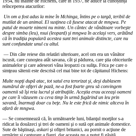
1954, nu înainte de Hichens, care în 1937, ne aduce la cunoștință
reînceperea atacurilor:
Un om a fost adus la mine în Mchinga, întins pe o targă, teribil de
mutilat de un animal. El susţinea că fusese atacat de mngwa. Pe
patul de moarte nimeni nu minte. Un cântec de vânătoare vorbeşte
despre simba (leu), nsui (leopard) şi mngwa în acelaşi vers, arătând
că în tradiţia populară acestea sunt trei animale distincte, care nu
sunt confundate unul cu altul.
— Din câte reiese din relatări ulterioare, acel om era un vânător
iscusit, care cunoştea atât savana, cât şi pădurea, care ştia obiceiurile
animalelor şi care adeseori vâna leoparzi cu suliţa. Frica pe care o
simţeau sătenii este descrisă cel mai bine tot de căpitanul Hichens:
Multe nopţi după atac, tot satul era terorizat şi, deşi dublasem
numărul de ofiţeri de pază, ne-a fost foarte greu să convingem
oamenii să îşi reia lucrul şi atribuţiile. Aceştia erau aceeaşi oameni
pe care îi văzusem cu ceva timp în urmă fugărind un leu prin
savană, înarmaţi doar cu beţe. Nu le este frică de nimic altceva în
afară de mngwa.
— Se consemnează că, în următoarele luni, bilanţul morţilor s-a
ridicat la douăzeci şi trei de oameni şi o sută opt animale domestice.
Sute de băştinaşi,
askari
şi ofiţeri britanici, au pornit o acţiune de
urmărire şi capturare a fiarei, dar aceasta nu a putut fi găsită.