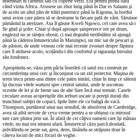
însemnări în carnetul său cu coperte verzi. Era pentru prima oară
când vizita Africa. Avusese un zbor lung până în Dar es Salaam şi
de acolo un altul plin de trăiri puternice până la Kigoma, la bordul
unui avion care părea să se destrame la fiecare pală de vânt. Sărutase
pământul la aterizare. Așa îl găsise Kweli Ngowo, cel care avea să-i
fie ghid şi şofer. Chiar și după aproape șaisprezece ore pe drum,
englezul nu se simțea obosit, ci mai degrabă nerăbdător să ajungă
până la căderea întunericului în Marungwi, un mic sat de pescari şi
de păstori, de unde veneau cele mai recente zvonuri despre făptura
care îl atrăsese acolo, scoțându-l din confortul și siguranța biroului
său londonez.
Apropiindu-se, văzu prin pâcla înserării că satul era construit pe
circumferința unui cerc şi înconjurat cu un zid protector. Maşina de
teren trecu printr-una dintre cele patru intrări, chiar în timp ce sătenii
îşi duceau vitele
watussi
spre centrul satului, unde le socoteau
ocrotite de lei și de hiene sau de alte fiare încă mai temute. Casele
circulare aveau acoperişrile din ierburi uscate și pereţii durați din
trunchiuri subţiri de copaci, lipite între ele cu baligă de vacă.
Thompson, purtătorul unui nas sensibil, de absolvent de Cambridge,
avea să aibă nevoie de ceva vreme pentru a se obișnui cu mirosul
tare care plutea prin sat. În afară de cei câţiva oameni care îşi mânau
vitele, nu mai era nimeni afară. Întunericul căzu parcă deodată,
prăvălindu-se peste sat, greu, dens, lăsându-se străpuns doar în
câteva locuri de mici focuri de veghe.