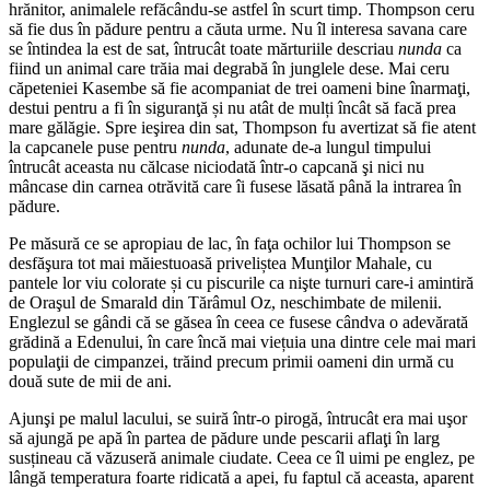
hrănitor, animalele refăcându-se astfel în scurt timp. Thompson ceru
să fie dus în pădure pentru a căuta urme. Nu îl interesa savana care
se întindea la est de sat, întrucât toate mărturiile descriau
nunda
ca
fiind un animal care trăia mai degrabă în junglele dese. Mai ceru
căpeteniei Kasembe să fie acompaniat de trei oameni bine înarmaţi,
destui pentru a fi în siguranţă și nu atât de mulți încât să facă prea
mare gălăgie. Spre ieşirea din sat, Thompson fu avertizat să fie atent
la capcanele puse pentru
nunda
, adunate de-a lungul timpului
întrucât aceasta nu călcase niciodată într-o capcană şi nici nu
mâncase din carnea otrăvită care îi fusese lăsată până la intrarea în
pădure.
Pe măsură ce se apropiau de lac, în faţa ochilor lui Thompson se
desfăşura tot mai măiestuoasă priveliștea Munţilor Mahale, cu
pantele lor viu colorate și cu piscurile ca nişte turnuri care-i amintiră
de Oraşul de Smarald din Tărâmul Oz, neschimbate de milenii.
Englezul se gândi că se găsea în ceea ce fusese cândva o adevărată
grădină a Edenului, în care încă mai viețuia una dintre cele mai mari
populaţii de cimpanzei, trăind precum primii oameni din urmă cu
două sute de mii de ani.
Ajunşi pe malul lacului, se suiră într-o pirogă, întrucât era mai uşor
să ajungă pe apă în partea de pădure unde pescarii aflaţi în larg
susțineau că văzuseră animale ciudate. Ceea ce îl uimi pe englez, pe
lângă temperatura foarte ridicată a apei, fu faptul că aceasta, aparent