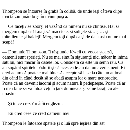
Thompson se întoarse în grabă în colibă, de unde ieși câteva clipe
mai târziu ținându-și în mâini puşca.
— Ce faceţi? se zborși el văzând că nimeni nu se clintise. Hai să
mergem după ea! Luaţi-vă macetele, şi suliţele şi… şi… şi
mitralierele şi haideţi! Mergem toţi după ea şi de data asta nu ne mai
scapă!
— Domnule Thompson, îi răspunde Kweli cu vocea ștearsă,
oamenii sunt speriaţi. Nu se mai simt în siguranţă nici măcar în inima
satului, nici măcar în casele lor. Consideră că este un semn rău. Că
au supărat spiritele pădurii şi că acestea le-au dat un avertisment. Ei
cred acum că poate e mai bine să accepte să li se ia câte un animal
din când în când decât să se abată asupra lor o mare nenorocire.
Poate că au devenit lacomi şi acum natura îi pedepseşte. Poate că ar
fi mai bine să vă întoarceţi în ţara dumneata şi să ne lăsaţi cu ale
noastre.
— Şi tu ce crezi? mârâi englezul.
— Eu cred ceea ce cred oamenii mei.
Thompson le întoarce spatele şi o luă spre ieşirea din sat.