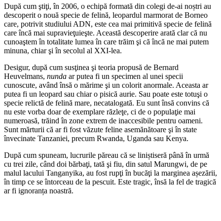
După cum ştiţi, în 2006, o echipă formată din colegi de-ai noștri au
descoperit o nouă specie de felină, leopardul marmorat de Borneo
care, potrivit studiului ADN, este cea mai primitivă specie de felină
care încă mai supravieţuieşte. Această descoperire arată clar că nu
cunoaştem în totalitate lumea în care trăim şi că încă ne mai putem
minuna, chiar şi în secolul al XXI-lea.
Desigur, după cum susţinea şi teoria propusă de Bernard
Heuvelmans,
nunda
ar putea fi un specimen al unei specii
cunoscute, având însă o mărime şi un colorit anormale. Aceasta ar
putea fi un leopard sau chiar o pisică aurie. Sau poate este totuşi o
specie relictă de felină mare, necatalogată. Eu sunt însă convins că
nu este vorba doar de exemplare răzleţe, ci de o populaţie mai
numeroasă, trăind în zone extrem de inaccesibile pentru oameni.
Sunt mărturii că ar fi fost văzute feline asemănătoare şi în state
învecinate Tanzaniei, precum Rwanda, Uganda sau Kenya.
După cum spuneam, lucrurile păreau că se liniștiseră până în urmă
cu trei zile, când doi bărbaţi, tată şi fiu, din satul Marungwi, de pe
malul lacului Tanganyika, au fost rupţi în bucăţi la marginea așezării,
în timp ce se întorceau de la pescuit. Este tragic, însă la fel de tragică
ar fi ignoranța noastră.