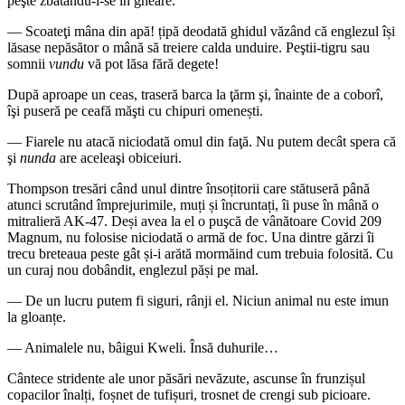
peşte zbătându-i-se în gheare.
— Scoateţi mâna din apă! țipă deodată ghidul văzând că englezul își
lăsase nepăsător o mână să treiere calda unduire. Peştii-tigru sau
somnii
vundu
vă pot lăsa fără degete!
După aproape un ceas, traseră barca la ţărm şi, înainte de a coborî,
îşi puseră pe ceafă măşti cu chipuri omenești.
— Fiarele nu atacă niciodată omul din faţă. Nu putem decât spera că
şi
nunda
are aceleaşi obiceiuri.
Thompson tresări când unul dintre însoțitorii care stătuseră până
atunci scrutând împrejurimile, muți și încruntați, îi puse în mână o
mitralieră AK-47. Deși avea la el o puşcă de vânătoare Covid 209
Magnum, nu folosise niciodată o armă de foc. Una dintre gărzi îi
trecu breteaua peste gât și-i arătă mormăind cum trebuia folosită. Cu
un curaj nou dobândit, englezul păși pe mal.
— De un lucru putem fi siguri, rânji el. Niciun animal nu este imun
la gloanțe.
— Animalele nu, bâigui Kweli. Însă duhurile…
Cântece stridente ale unor păsări nevăzute, ascunse în frunzișul
copacilor înalți, foșnet de tufișuri, trosnet de crengi sub picioare.