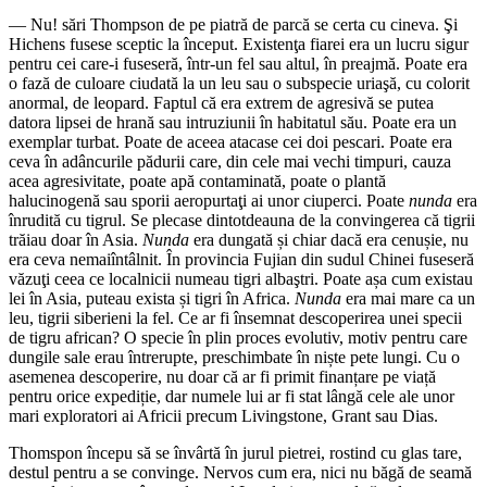
— Nu! sări Thompson de pe piatră de parcă se certa cu cineva. Şi
Hichens fusese sceptic la început. Existenţa fiarei era un lucru sigur
pentru cei care-i fuseseră, într-un fel sau altul, în preajmă. Poate era
o fază de culoare ciudată la un leu sau o subspecie uriaşă, cu colorit
anormal, de leopard. Faptul că era extrem de agresivă se putea
datora lipsei de hrană sau intruziunii în habitatul său. Poate era un
exemplar turbat. Poate de aceea atacase cei doi pescari. Poate era
ceva în adâncurile pădurii care, din cele mai vechi timpuri, cauza
acea agresivitate, poate apă contaminată, poate o plantă
halucinogenă sau sporii aeropurtaţi ai unor ciuperci. Poate
nunda
era
înrudită cu tigrul. Se plecase dintotdeauna de la convingerea că tigrii
trăiau doar în Asia.
Nunda
era dungată și chiar dacă era cenușie, nu
era ceva nemaiîntâlnit. În provincia Fujian din sudul Chinei fuseseră
văzuţi ceea ce localnicii numeau tigri albaştri. Poate așa cum existau
lei în Asia, puteau exista și tigri în Africa.
Nunda
era mai mare ca un
leu, tigrii siberieni la fel. Ce ar fi însemnat descoperirea unei specii
de tigru african? O specie în plin proces evolutiv, motiv pentru care
dungile sale erau întrerupte, preschimbate în niște pete lungi. Cu o
asemenea descoperire, nu doar că ar fi primit finanțare pe viață
pentru orice expediție, dar numele lui ar fi stat lângă cele ale unor
mari exploratori ai Africii precum Livingstone, Grant sau Dias.
Thomspon începu să se învârtă în jurul pietrei, rostind cu glas tare,
destul pentru a se convinge. Nervos cum era, nici nu băgă de seamă