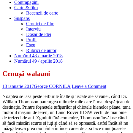
Contrapagini
Carte & film
Recenzii de carte
Suspans
Cronici de film
Interviu
Dosar de idei
Profil
Eseu
Rubrici de autor
Numărul 48 / martie 2018
Numărul 49 / aprilie 2018
Cenușă walaani
13 ianuarie 2017
George CORNILĂ
Leave a Comment
Noaptea se lăsa peste ierburile înalte și uscate ale savanei, când Dr.
William Thompson parcurgea ultimele mile care îl mai despărţeau de
destinaţie. Printre foşnetele tufişurilor şi chiotele hienelor pătate, tuna
motorul maşinii de teren, un Land Rover III SW vechi de mai bine
de treizeci de ani. Zguduit fără contenire, Thompson învățase când
să facă mișcări scurte și iuți și când să se oprească, astfel încât să nu
mâzgălească prea rău hârtia în încercarea de a-și face minuțioasele