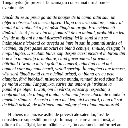
Tanganyika (în prezent Tanzania), a consemnat următoarele
evenimente:
Ducându-se să preia garda de noapte de la camaradul său, un
ofiţer a observat că acesta lipsea. După o scurtă căutare, cadavrul
mutilat al santinelei a fost găsit lângă un grajd. Era evident că
tânărul
askari
fusese atacat şi omorât de un animal, probabil un leu,
deşi de mulţi ani nu mai fuseseră văzuţi lei în zonă şi nu se
întâmplase niciodată ca aceştia să intre în sat. În pumnul strâns al
victimei, au fost găsite smocuri de blană cenuşie, smulse, desigur, în
timpul luptei. Discutam bulversaţi despre acest incident în biroul din
boma
în dimineaţa următoare, când guvernatorul provinciei,
bătrânul Liwali, a intrat grăbit în cameră, aducând cu el doi
oameni care îngenuncheară, vizibil speriaţi. În noaptea care trecuse,
văzuseră lângă piață cum o felină uriaşă, cu blana gri cu pete
alungite, fără îndoială, misterioasa
nunda
, temută de toţi sătenii de
pe malul lacului Tanganyika, sărise din umbre şi-l trântise la
pământ pe ofiţer. Liwali, om în vârstă, educat şi respectat, a
confirmat că, de-a lungul anilor, satul mai fusese atacat de
nunda
în
repetate rânduri. Aceasta nu era nici leu, nici leopard, ci un alt soi
de felină uriaşă, de mărimea unui măgar și cu blana marmorată.
— Hichens mai auzise astfel de poveşti ale sătenilor, însă le
considerase superstiţii prosteşti. În noaptea care a urmat însă, alt
ofiţer a fost sfâşiat, iar în mâinile sale şi în cataramele uniformei au