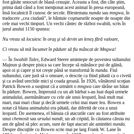
fost găsite smocuri de blană cenuşie. Aceasta a fost, din câte ştim,
prima dată când a fost menţionat acest animal în presa europeană,
însă localnicii îl cunosc de secole. Blestemata
nunda
sau
mngwa
, în
traducere „cea ciudată”, le bântuie coşmarurile noapte de noapte din
cele mai vechi timpuri. Un vechi cântec de război swahili, scris în
jurul anului 1150 spunea:
Nu vreau să locuiesc în oraş şi să devin un leneş fără valoare,
Ci vreau să mă încumet în pădure să fiu mâncat de Mngwa!
— În
Swahili Tales,
Edward Steere aminteşte de povestea sultanului
Majnun şi despre pisica sa care începe să mănânce pui de găină,
apoi oi şi capre și tot crește până se transformă în
nunda
. Fiul
sultanului, care jură să o omoare, o descrie ca fiind pătată ca o civetă
şi ca având urechile mici și coada groasă. În 1926, vânătorul scoţian
Patrick Bowen a susţinut că a urmărit o
mngwa
care târâse un băiat
în pădure. Bowen, împreună cu un alt bărbat s-au luat după urmele
animalului, asemănătoare cu cele ale unui leopard, însă mult mai
mari, mai mari chiar şi decât urmele celui mai mare leu. Bowen a
notat că blana animalului era pătată, dar diferită de cea a unui
leopard. De asemenea, el bănuia că atacurile care au fost atribuite
unui
chemosit
sau
ursului nandi,
un alt criptid, în căutarea căruia nu
am de gând să plec acum, sunt de fapt atacuri ale amintitei
nunda.
Despre discuţiile cu Bowen scrie mai pe larg Frank W. Lane în