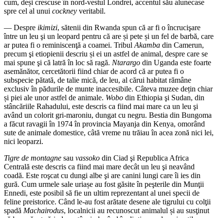
cum, deși crescuse în nord-vestul Londrei, accentul său alunecase
spre cel al unui
cockney
veritabil.
— Despre
ikimizi
, sătenii din Rwanda spun că ar fi o încrucişare
între un leu şi un leopard pentru că are și pete și un fel de barbă, care
ar putea fi o reminiscenţă a coamei. Tribul
Akamba
din Camerun,
precum şi etiopienii descriu și ei un astfel de animal, despre care se
mai spune şi că latră în loc să ragă.
Ntarargo
din Uganda este foarte
asemănător, cercetătorii fiind chiar de acord că ar putea fi o
subspecie pătată, de talie mică, de leu, al cărui habitat rămâne
exclusiv în pădurile de munte inaccesibile. Câteva muzee dețin chiar
și piei ale unor astfel de animale.
Wobo
din Ethiopia şi Sudan, din
stâncăriile Rahadului, este descris ca fiind mai mare ca un leu şi
având un colorit gri-maroniu, dungat cu negru. Bestia din Bungoma
a făcut ravagii în 1974 în provincia Mayanja din Kenya, omorând
sute de animale domestice, câtă vreme nu trăiau în acea zonă nici lei,
nici leoparzi.
Tigre de montagne
sau
vassoko
din Ciad şi Republica Africa
Centrală este descris ca fiind mai mare decât un leu şi neavând
coadă. Este roşcat cu dungi albe şi are canini lungi care îi ies din
gură. Cum urmele sale uriașe au fost găsite în peşterile din Munţii
Ennedi, este posibil să fie un ultim reprezentant al unei specii de
feline preistorice. Când le-au fost arătate desene ale tigrului cu colţii
spadă
Machairodus
, localnicii au recunoscut animalul și au susţinut