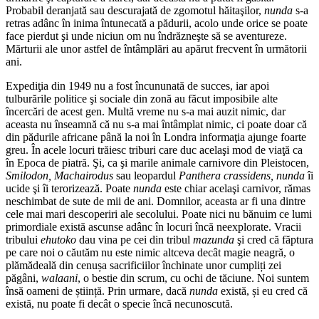
Probabil deranjată sau descurajată de zgomotul hăitaşilor,
nunda
s-a
retras adânc în inima întunecată a pădurii, acolo unde orice se poate
face pierdut şi unde niciun om nu îndrăzneşte să se aventureze.
Mărturii ale unor astfel de întâmplări au apărut frecvent în următorii
ani.
Expediţia din 1949 nu a fost încununată de succes, iar apoi
tulburările politice şi sociale din zonă au făcut imposibile alte
încercări de acest gen. Multă vreme nu s-a mai auzit nimic, dar
aceasta nu înseamnă că nu s-a mai întâmplat nimic, ci poate doar că
din pădurile africane până la noi în Londra informaţia ajunge foarte
greu. În acele locuri trăiesc triburi care duc acelaşi mod de viaţă ca
în Epoca de piatră. Şi, ca şi marile animale carnivore din Pleistocen,
Smilodon, Machairodus
sau leopardul
Panthera crassidens, nunda
îi
ucide şi îi terorizează. Poate
nunda
este chiar acelaşi carnivor, rămas
neschimbat de sute de mii de ani. Domnilor, aceasta ar fi una dintre
cele mai mari descoperiri ale secolului. Poate nici nu bănuim ce lumi
primordiale există ascunse adânc în locuri încă neexplorate. Vracii
tribului
ehutoko
dau vina pe cei din tribul
mazunda
şi cred că făptura
pe care noi o căutăm nu este nimic altceva decât magie neagră, o
plămădeală din cenușa sacrificiilor închinate unor cumpliți zei
păgâni,
walaani
, o bestie din scrum, cu ochi de tăciune. Noi suntem
însă oameni de știință. Prin urmare, dacă
nunda
există, și eu cred că
există, nu poate fi decât o specie încă necunoscută.