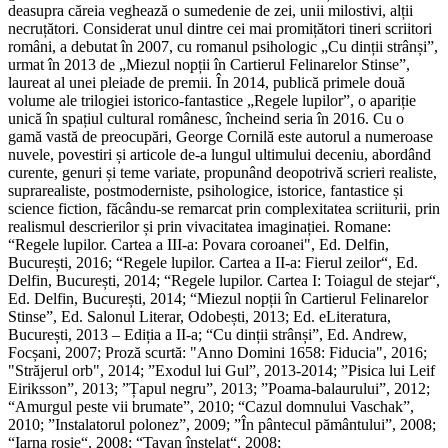
deasupra căreia veghează o sumedenie de zei, unii milostivi, alții
necruțători. Considerat unul dintre cei mai promițători tineri scriitori
români, a debutat în 2007, cu romanul psihologic „Cu dinții strânși”,
urmat în 2013 de „Miezul nopții în Cartierul Felinarelor Stinse”,
laureat al unei pleiade de premii. În 2014, publică primele două
volume ale trilogiei istorico-fantastice „Regele lupilor”, o apariție
unică în spațiul cultural românesc, încheind seria în 2016. Cu o
gamă vastă de preocupări, George Cornilă este autorul a numeroase
nuvele, povestiri și articole de-a lungul ultimului deceniu, abordând
curente, genuri și teme variate, propunând deopotrivă scrieri realiste,
suprarealiste, postmoderniste, psihologice, istorice, fantastice și
science fiction, făcându-se remarcat prin complexitatea scriiturii, prin
realismul descrierilor și prin vivacitatea imaginației. Romane:
“Regele lupilor. Cartea a III-a: Povara coroanei", Ed. Delfin,
București, 2016; “Regele lupilor. Cartea a II-a: Fierul zeilor“, Ed.
Delfin, București, 2014; “Regele lupilor. Cartea I: Toiagul de stejar“,
Ed. Delfin, București, 2014; “Miezul nopții în Cartierul Felinarelor
Stinse”, Ed. Salonul Literar, Odobești, 2013; Ed. eLiteratura,
București, 2013 – Ediția a II-a; “Cu dinții strânși”, Ed. Andrew,
Focșani, 2007; Proză scurtă: "Anno Domini 1658: Fiducia", 2016;
"Străjerul orb", 2014; ”Exodul lui Gul”, 2013-2014; ”Pisica lui Leif
Eiriksson”, 2013; ”Țapul negru”, 2013; ”Poama-balaurului”, 2012;
“Amurgul peste vii brumate”, 2010; “Cazul domnului Vaschak”,
2010; ”Instalatorul polonez”, 2009; ”În pântecul pământului”, 2008;
“Iarna roșie“, 2008; “Tavan înstelat“, 2008;