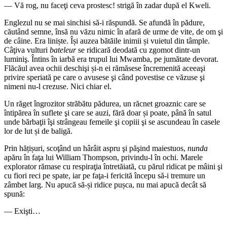
— Vă rog, nu faceţi ceva prostesc! strigă în zadar după el Kweli.
Englezul nu se mai sinchisi să-i răspundă. Se afundă în pădure,
căutând semne, însă nu văzu nimic în afară de urme de vite, de om şi
de câine. Era liniște. Își auzea bătăile inimii și vuietul din tâmple.
Câţiva vulturi
bateleur
se ridicară deodată cu zgomot dintr-un
luminiş. Întins în iarbă era trupul lui Mwamba, pe jumătate devorat.
Flăcăul avea ochii deschişi și-n ei rămăsese încremenită aceeaşi
privire speriată pe care o avusese şi când povestise ce văzuse şi
nimeni nu-l crezuse. Nici chiar el.
Un răget îngrozitor străbătu pădurea, un răcnet groaznic care se
întipărea în suflete şi care se auzi, fără doar și poate, până în satul
unde bărbaţii îşi strângeau femeile şi copiii şi se ascundeau în casele
lor de lut și de baligă.
Prin hățișuri, scoţând un hârâit aspru şi păşind maiestuos,
nunda
apăru în faţa lui William Thompson, privindu-l în ochi. Marele
explorator rămase cu respiraţia întretăiată, cu părul ridicat pe mâini şi
cu fiori reci pe spate, iar pe faţa-i fericită începu să-i tremure un
zâmbet larg. Nu apucă să-și ridice pușca, nu mai apucă decât să
spună:
— Exişti…