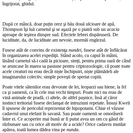
îngrijorat, ghidul.
După ce mâncă, doar puțin orez şi bău două ulcioare de apă,
Thompson îşi luă carnetul şi se aşază pe o piatră sub un
acacia
aproape de ieşirea dinspre sud. Efectele febrei dispăruseră. De
luciditate, da, de luciditate am nevoie, mormăi englezul.
Fusese atât de convins de existenţa
nundei,
fusese atât de înflăcărat
în organizarea acelei expediţii. Stând acolo, cu capul în mâini,
lăsând carnetul să-i cadă la picioare, simți, pentru prima oară de când
se aruncase în marea sa pasiune pentru criptozoologie, că poate toate
acele creaturi nu erau decât niște închipuiri, niște plămădeli ale
imaginarului colectiv, simple poveşti de speriat copiii.
Poate vitele sătenilor erau devorate de lei, leoparzi sau hiene, la fel
ca şi oamenii, ca în cele mai vechi timpuri. Poate nici nu erau de
vină animale de pradă, ci altele, de altfel pașnice, însă al căror
instinct teritorial fusese declanşat de intruziuni repetate. Însuși Kweli
îi spusese de pericolul reprezentat de hipopotami. Chiar el văzuse
cadavrul unui elefant în savană. Sau poate oamenii se omorâseră
între ei. Ce acoperire mai bună ar fi putut avea un om cu gând de
răzbunare sau cu orice alt motiv de a ucide? Orice cadavru mutilat
apărea, toată lumea dădea vina pe
nunda
.