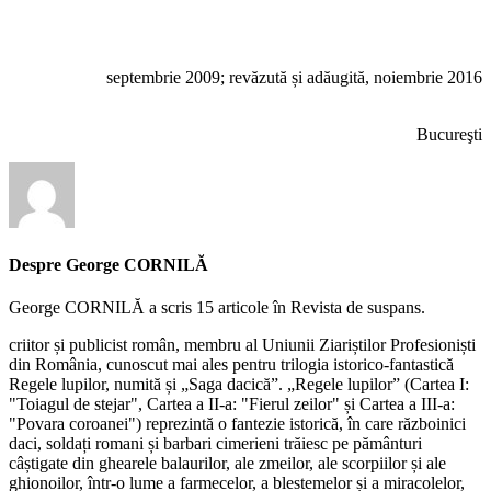
septembrie 2009; revăzută și adăugită, noiembrie 2016
Bucureşti
Despre George CORNILĂ
George CORNILĂ a scris 15 articole în Revista de suspans.
criitor și publicist român, membru al Uniunii Ziariștilor Profesioniști
din România, cunoscut mai ales pentru trilogia istorico-fantastică
Regele lupilor, numită și „Saga dacică”. „Regele lupilor” (Cartea I:
"Toiagul de stejar", Cartea a II-a: "Fierul zeilor" și Cartea a III-a:
"Povara coroanei") reprezintă o fantezie istorică, în care războinici
daci, soldați romani și barbari cimerieni trăiesc pe pământuri
câștigate din ghearele balaurilor, ale zmeilor, ale scorpiilor și ale
ghionoilor, într-o lume a farmecelor, a blestemelor și a miracolelor,