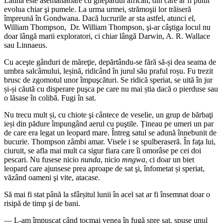
Latină este asemănătoare cu ghepardul african, din care ar fi putut
evolua chiar şi pumele. La urma urmei, strămoşii lor trăiseră
împreună în Gondwana. Dacă lucrurile ar sta astfel, atunci el,
William Thompson, Dr. William Thompson, şi-ar câştiga locul nu
doar lângă marii exploratori, ci chiar lângă Darwin, A. R. Wallace
sau Linnaeus.
Cu aceşte gânduri de măreţie, depărtându-se fără să-și dea seama de
umbra salcâmului, leșină, ridicând în jurul său praful roșu. Fu trezit
brusc de zgomotul unor împuşcături. Se ridică speriat, se uită în jur
și-și căută cu disperare puşca pe care nu mai știa dacă o pierduse sau
o lăsase în colibă. Fugi în sat.
Nu trecu mult și, cu chiote şi cântece de veselie, un grup de bărbaţi
ieși din pădure împungând aerul cu puştile. Țineau pe umeri un par
de care era legat un leopard mare. Întreg satul se adună înnebunit de
bucurie. Thompson zâmbi amar. Visele i se spulberaseră. În faţa lui,
ciuruit, se afla mai mult ca sigur fiara care îi omorâse pe cei doi
pescari. Nu fusese nicio
nunda
, nicio
mngwa
, ci doar un biet
leopard care ajunsese prea aproape de sat şi, înfometat și speriat,
văzând oameni şi vite, atacase.
Să mai fi stat până la sfârșitul lunii în acel sat ar fi însemnat doar o
risipă de timp şi de bani.
— L-am împuşcat când tocmai venea în fugă spre sat, spuse unul