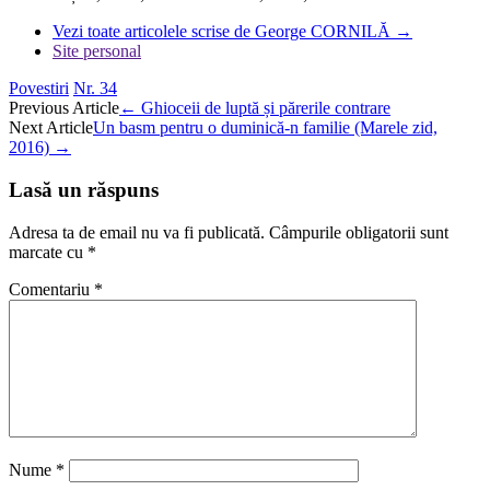
Vezi toate articolele scrise de George CORNILĂ
→
Site personal
Povestiri
Nr. 34
Post
Previous Article
←
Ghioceii de luptă și părerile contrare
Next Article
Un basm pentru o duminică-n familie (Marele zid,
navigation
2016)
→
Lasă un răspuns
Adresa ta de email nu va fi publicată.
Câmpurile obligatorii sunt
marcate cu
*
Comentariu
*
Nume
*