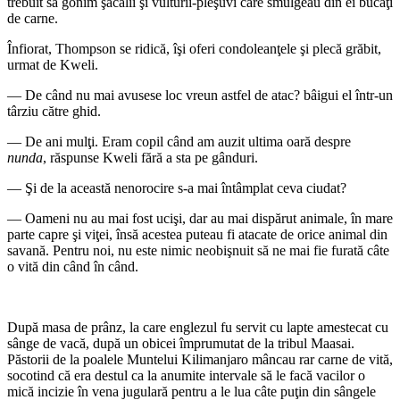
trebuit să gonim şacalii şi vulturii-pleşuvi care smulgeau din ei bucăţi
de carne.
Înfiorat, Thompson se ridică, îşi oferi condoleanţele şi plecă grăbit,
urmat de Kweli.
— De când nu mai avusese loc vreun astfel de atac? bâigui el într-un
târziu către ghid.
— De ani mulţi. Eram copil când am auzit ultima oară despre
nunda
, răspunse Kweli fără a sta pe gânduri.
— Şi de la această nenorocire s-a mai întâmplat ceva ciudat?
— Oameni nu au mai fost ucişi, dar au mai dispărut animale, în mare
parte capre şi viţei, însă acestea puteau fi atacate de orice animal din
savană. Pentru noi, nu este nimic neobişnuit să ne mai fie furată câte
o vită din când în când.
După masa de prânz, la care englezul fu servit cu lapte amestecat cu
sânge de vacă, după un obicei împrumutat de la tribul Maasai.
Păstorii de la poalele Muntelui Kilimanjaro mâncau rar carne de vită,
socotind că era destul ca la anumite intervale să le facă vacilor o
mică incizie în vena jugulară pentru a le lua câte puţin din sângele