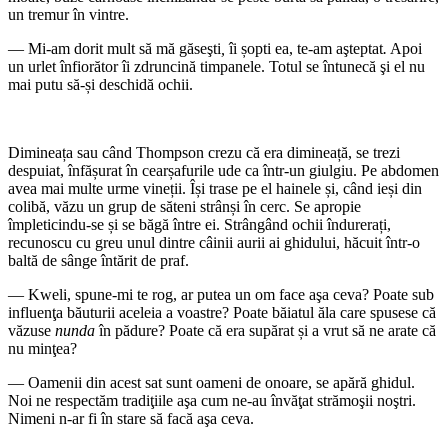
un tremur în vintre.
— Mi-am dorit mult să mă găseşti
,
îi șopti ea, te-am aşteptat
.
Apoi
un urlet înfiorător îi zdruncină timpanele. Totul se întunecă şi el nu
mai putu să-și deschidă ochii.
Dimineața sau când Thompson crezu că era dimineață, se trezi
despuiat, înfășurat în cearșafurile ude ca într-un giulgiu. Pe abdomen
avea mai multe urme vineții. Își trase pe el hainele și, când ieși din
colibă, văzu un grup de săteni strânși în cerc. Se apropie
împleticindu-se și se băgă între ei. Strângând ochii îndurerați,
recunoscu cu greu unul dintre câinii aurii ai ghidului, hăcuit într-o
baltă de sânge întărit de praf.
— Kweli, spune-mi te rog, ar putea un om face aşa ceva? Poate sub
influenţa băuturii aceleia a voastre? Poate băiatul ăla care spusese că
văzuse
nunda
în pădure? Poate că era supărat și a vrut să ne arate că
nu minţea?
— Oamenii din acest sat sunt oameni de onoare, se apără ghidul.
Noi ne respectăm tradiţiile aşa cum ne-au învăţat strămoşii noştri.
Nimeni n-ar fi în stare să facă aşa ceva.