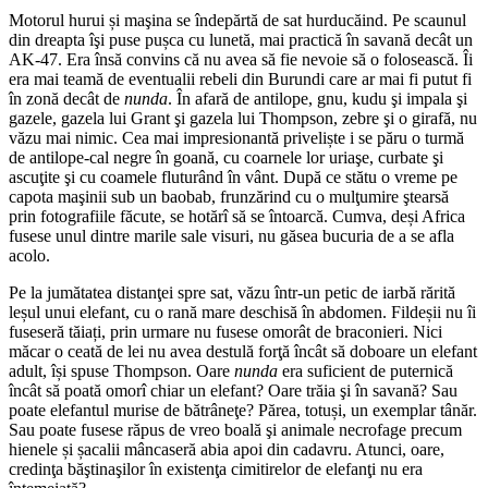
Motorul hurui și maşina se îndepărtă de sat hurducăind. Pe scaunul
din dreapta îşi puse pușca cu lunetă, mai practică în savană decât un
AK-47. Era însă convins că nu avea să fie nevoie să o folosească. Îi
era mai teamă de eventualii rebeli din Burundi care ar mai fi putut fi
în zonă decât de
nunda
. În afară de antilope, gnu, kudu şi impala şi
gazele, gazela lui Grant şi gazela lui Thompson, zebre şi o girafă, nu
văzu mai nimic. Cea mai impresionantă priveliște i se păru o turmă
de antilope-cal negre în goană, cu coarnele lor uriaşe, curbate şi
ascuţite şi cu coamele fluturând în vânt. După ce stătu o vreme pe
capota maşinii sub un baobab, frunzărind cu o mulţumire ştearsă
prin fotografiile făcute, se hotărî să se întoarcă. Cumva, deși Africa
fusese unul dintre marile sale visuri, nu găsea bucuria de a se afla
acolo.
Pe la jumătatea distanţei spre sat, văzu într-un petic de iarbă rărită
leșul unui elefant, cu o rană mare deschisă în abdomen. Fildeșii nu îi
fuseseră tăiați, prin urmare nu fusese omorât de braconieri. Nici
măcar o ceată de lei nu avea destulă forţă încât să doboare un elefant
adult, își spuse Thompson. Oare
nunda
era suficient de puternică
încât să poată omorî chiar un elefant? Oare trăia şi în savană? Sau
poate elefantul murise de bătrâneţe? Părea, totuși, un exemplar tânăr.
Sau poate fusese răpus de vreo boală şi animale necrofage precum
hienele și șacalii mâncaseră abia apoi din cadavru. Atunci, oare,
credinţa băştinaşilor în existenţa cimitirelor de elefanţi nu era