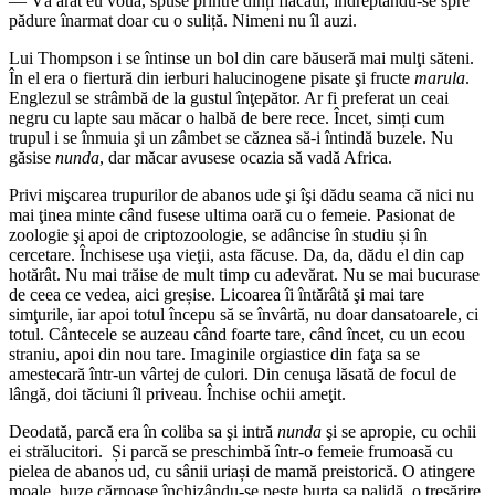
— Vă arăt eu vouă, spuse printre dinți flăcăul, îndreptându-se spre
pădure înarmat doar cu o suliță. Nimeni nu îl auzi.
Lui Thompson i se întinse un bol din care băuseră mai mulţi săteni.
În el era o fiertură din ierburi halucinogene pisate şi fructe
marula
.
Englezul se strâmbă de la gustul înţepător. Ar fi preferat un ceai
negru cu lapte sau măcar o halbă de bere rece. Încet, simți cum
trupul i se înmuia şi un zâmbet se căznea să-i întindă buzele. Nu
găsise
nunda
, dar măcar avusese ocazia să vadă Africa.
Privi mişcarea trupurilor de abanos ude şi îşi dădu seama că nici nu
mai ţinea minte când fusese ultima oară cu o femeie. Pasionat de
zoologie şi apoi de criptozoologie, se adâncise în studiu și în
cercetare. Închisese uşa vieţii, asta făcuse. Da, da, dădu el din cap
hotărât. Nu mai trăise de mult timp cu adevărat. Nu se mai bucurase
de ceea ce vedea, aici greșise. Licoarea îi întărâtă şi mai tare
simţurile, iar apoi totul începu să se învârtă, nu doar dansatoarele, ci
totul. Cântecele se auzeau când foarte tare, când încet, cu un ecou
straniu, apoi din nou tare. Imaginile orgiastice din faţa sa se
amestecară într-un vârtej de culori. Din cenuşa lăsată de focul de
lângă, doi tăciuni îl priveau. Închise ochii ameţit.
Deodată, parcă era în coliba sa şi intră
nunda
şi se apropie, cu ochii
ei strălucitori. Și parcă se preschimbă într-o femeie frumoasă cu
pielea de abanos ud, cu sânii uriași de mamă preistorică. O atingere
moale, buze cărnoase închizându-se peste burta sa palidă, o tresărire,