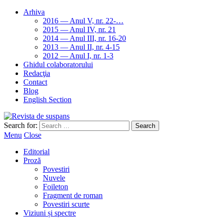
Arhiva
2016 — Anul V, nr. 22-…
2015 — Anul IV, nr. 21
2014 — Anul III, nr. 16-20
2013 — Anul II, nr. 4-15
2012 — Anul I, nr. 1-3
Ghidul colaboratorului
Redacţia
Contact
Blog
English Section
Search for:
Menu
Close
Editorial
Proză
Povestiri
Nuvele
Foileton
Fragment de roman
Povestiri scurte
Viziuni și spectre