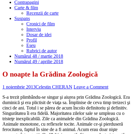
Contrapagini
Carte & film
Recenzii de carte
Suspans
Cronici de film
Interviu
Dosar de idei
Profil
Eseu
Rubrici de autor
Numărul 48 / martie 2018
Numărul 49 / aprilie 2018
O noapte la Grădina Zoologică
1 noiembrie 2013
Celestin CHERAN
Leave a Comment
S-a trezit plimbându-se singur şi aiurea prin Grădina Zoologică. Era
duminică şi era plictisit de viaţa sa. Împlinise de ceva timp treizeci şi
cinci de ani. Totul i se părea de acum încolo definitoriu şi definitiv.
Singurătatea îi era fidelă. Majoritatea zilelor sale se umpleau cu o
tristeţe inexplicabilă. Zile ca animalele din Grădina Zoologică.
Animale monotone, cu reflexele tocite. Animale ce-şi pierduseră
ferocitatea, faptul în sine de a fi animal. Acum erau doar nişte