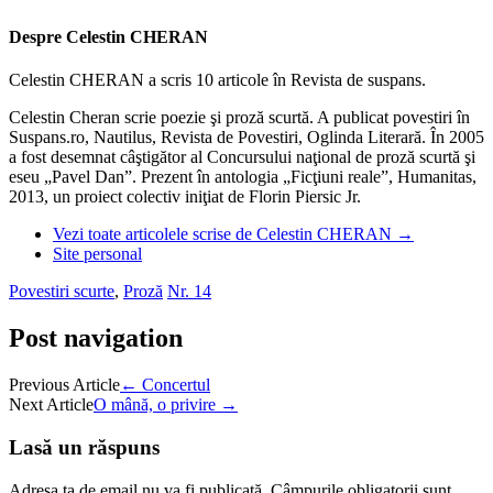
Despre Celestin CHERAN
Celestin CHERAN a scris 10 articole în Revista de suspans.
Celestin Cheran scrie poezie şi proză scurtă. A publicat povestiri în
Suspans.ro, Nautilus, Revista de Povestiri, Oglinda Literară. În 2005
a fost desemnat câştigător al Concursului naţional de proză scurtă şi
eseu „Pavel Dan”. Prezent în antologia „Ficţiuni reale”, Humanitas,
2013, un proiect colectiv iniţiat de Florin Piersic Jr.
Vezi toate articolele scrise de Celestin CHERAN
→
Site personal
Povestiri scurte
,
Proză
Nr. 14
Post navigation
Previous Article
←
Concertul
Next Article
O mână, o privire
→
Lasă un răspuns
Adresa ta de email nu va fi publicată.
Câmpurile obligatorii sunt