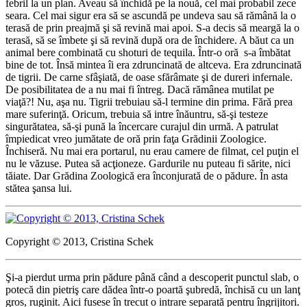
febril la un plan. Aveau să închidă pe la nouă, cel mai probabil zece
seara. Cel mai sigur era să se ascundă pe undeva sau să rămână la o
terasă de prin preajmă şi să revină mai apoi. S-a decis să meargă la o
terasă, să se îmbete şi să revină după ora de închidere. A băut ca un
animal bere combinată cu shoturi de tequila. Într-o oră s-a îmbătat
bine de tot. Însă mintea îi era zdruncinată de altceva. Era zdruncinată
de tigrii. De carne sfâşiată, de oase sfărâmate şi de dureri infernale.
De posibilitatea de a nu mai fi întreg. Dacă rămânea mutilat pe
viaţă?! Nu, aşa nu. Tigrii trebuiau să-l termine din prima. Fără prea
mare suferinţă. Oricum, trebuia să intre înăuntru, să-şi testeze
singurătatea, să-şi pună la încercare curajul din urmă. A patrulat
împiedicat vreo jumătate de oră prin faţa Grădinii Zoologice.
Închiseră. Nu mai era portarul, nu erau camere de filmat, cel puţin el
nu le văzuse. Putea să acţioneze. Gardurile nu puteau fi sărite, nici
tăiate. Dar Grădina Zoologică era înconjurată de o pădure. În asta
stătea şansa lui.
Copyright © 2013, Cristina Schek
Şi-a pierdut urma prin pădure până când a descoperit punctul slab, o
potecă din pietriş care dădea într-o poartă şubredă, închisă cu un lanţ
gros, ruginit. Aici fusese în trecut o intrare separată pentru îngrijitori.