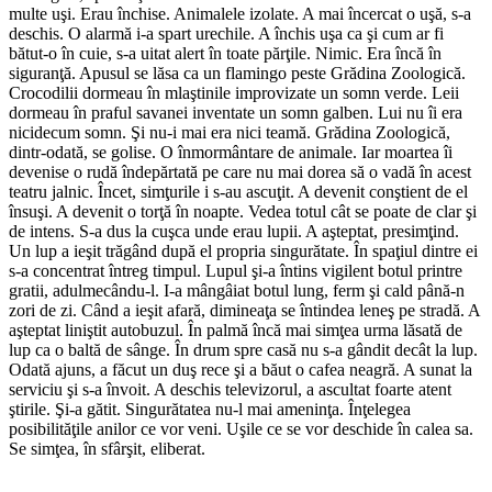
multe uşi. Erau închise. Animalele izolate. A mai încercat o uşă, s-a
deschis. O alarmă i-a spart urechile. A închis uşa ca şi cum ar fi
bătut-o în cuie, s-a uitat alert în toate părţile. Nimic. Era încă în
siguranţă. Apusul se lăsa ca un flamingo peste Grădina Zoologică.
Crocodilii dormeau în mlaştinile improvizate un somn verde. Leii
dormeau în praful savanei inventate un somn galben. Lui nu îi era
nicidecum somn. Şi nu-i mai era nici teamă. Grădina Zoologică,
dintr-odată, se golise. O înmormântare de animale. Iar moartea îi
devenise o rudă îndepărtată pe care nu mai dorea să o vadă în acest
teatru jalnic. Încet, simţurile i s-au ascuţit. A devenit conştient de el
însuşi. A devenit o torţă în noapte. Vedea totul cât se poate de clar şi
de intens. S-a dus la cuşca unde erau lupii. A aşteptat, presimţind.
Un lup a ieşit trăgând după el propria singurătate. În spaţiul dintre ei
s-a concentrat întreg timpul. Lupul şi-a întins vigilent botul printre
gratii, adulmecându-l. I-a mângâiat botul lung, ferm şi cald până-n
zori de zi. Când a ieşit afară, dimineaţa se întindea leneş pe stradă. A
aşteptat liniştit autobuzul. În palmă încă mai simţea urma lăsată de
lup ca o baltă de sânge. În drum spre casă nu s-a gândit decât la lup.
Odată ajuns, a făcut un duş rece şi a băut o cafea neagră. A sunat la
serviciu şi s-a învoit. A deschis televizorul, a ascultat foarte atent
ştirile. Şi-a gătit. Singurătatea nu-l mai ameninţa. Înţelegea
posibilităţile anilor ce vor veni. Uşile ce se vor deschide în calea sa.
Se simţea, în sfârşit, eliberat.