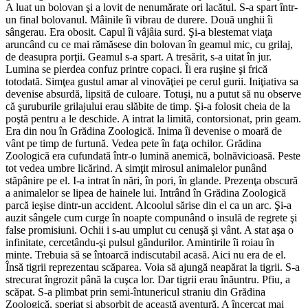
A luat un bolovan şi a lovit de nenumărate ori lacătul. S-a spart într-
un final bolovanul. Mâinile îi vibrau de durere. Două unghii îi
sângerau. Era obosit. Capul îi vâjâia surd. Şi-a blestemat viaţa
aruncând cu ce mai rămăsese din bolovan în geamul mic, cu grilaj,
de deasupra porţii. Geamul s-a spart. A tresărit, s-a uitat în jur.
Lumina se pierdea confuz printre copaci. Îi era ruşine şi frică
totodată. Simţea gustul amar al vinovăţiei pe cerul gurii. Iniţiativa sa
devenise absurdă, lipsită de culoare. Totuşi, nu a putut să nu observe
că şuruburile grilajului erau slăbite de timp. Şi-a folosit cheia de la
poştă pentru a le deschide. A intrat la limită, contorsionat, prin geam.
Era din nou în Grădina Zoologică. Inima îi devenise o moară de
vânt pe timp de furtună. Vedea pete în faţa ochilor. Grădina
Zoologică era cufundată într-o lumină anemică, bolnăvicioasă. Peste
tot vedea umbre licărind. A simţit mirosul animalelor punând
stăpânire pe el. I-a intrat în nări, în pori, în glande. Prezenţa obscură
a animalelor se lipea de hainele lui. Intrând în Grădina Zoologică
parcă ieşise dintr-un accident. Alcoolul sărise din el ca un arc. Şi-a
auzit sângele cum curge în noapte compunând o insulă de regrete şi
false promisiuni. Ochii i s-au umplut cu cenuşă şi vânt. A stat aşa o
infinitate, cercetându-şi pulsul gândurilor. Amintirile îi roiau în
minte. Trebuia să se întoarcă indiscutabil acasă. Aici nu era de el.
Însă tigrii reprezentau scăparea. Voia să ajungă neapărat la tigrii. S-a
strecurat îngrozit până la cuşca lor. Dar tigrii erau înăuntru. Pfiu, a
scăpat. S-a plimbat prin semi-întunericul straniu din Grădina
Zoologică, speriat şi absorbit de această aventură. A încercat mai