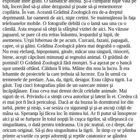
exponate între gratii. O sălbăticie anostă. Şi-a cumpărat nişte vată pe
băţ, încercând să-şi aline dezgustul şi poate să-şi rememoreze
copilăria. În van. Această Grădină Zoologică era de-a dreptul
deprimantă. Iar oamenii de aici, nişte cretini. Se maimuţăreau în faţa
telefoanelor mobile. O fotografie debilă cu o lamă sau una cu o
cămilă. Asta reuşeai să obţii la sfârşitul vizitei de aici. Nu văzuse
jaguarul, se pare că era retras înăuntru, leopardul şi lupii, de
asemenea. Urşii hibernau de pe acum. Curcani, fazani, papagali,
capre, oi şi găini. Grădina Zoologică părea mai degrabă o ogradă.
Nu erau elefanţi, hipopotami, girafe, măcar una singură, rinoceri,
hiene, aceşti căpcăuni minunaţi ai regnului animal. O grădină de
pomină! O Grădină Zoologică fără monştri.
S-a aşezat pe o bancă
uşor umedă oftând. Căldura îl irita. Mâine din nou la lucru. Îi era
lehamite de proiectele la care trebuia să lucreze. Era în urmă cu
termenele de predare. Aaa, da, tigrii, desigur. Erau câţiva tigrii. I-a
găsit. Toţi cinci fotografiau plini de un oarecare mister şi
încăpăţânare. Erau ceva mai demni decât celelalte animale. Mai
siguri de ei. Privindu-i a simţit ceva autoritar şi latent în ei. Credea că
ei mai pot fi încă periculoşi. Dacă ar da buzna în dormitorul lor din
iarbă, pietre şi nisip, s-ar sesiza cu siguranţă şi şi-ar ascuţi colţii de
mâna sa. Speranţa îşi făcea loc în mintea lui. Ar fi putut să înnopteze
aici şi să se furişeze în toiul nopţii în cuşca tigrilor, să sfârşească cu
singurătatea, o dată pentru totdeauna. Un pic teatral, ce-i drept, dar
oricum original. Să-şi dea singurătatea la tigrii. În timp ce se plimba
printre acvariile cu şerpi adormiţi şi reptile catatonice se gândea