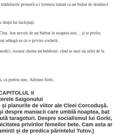
l, mădularele prinseră a-i tremura taman ca un bidon de douăzeci
dinţii lui încleştaţi.
 Clea. Am nevoie de un bărbat în noaptea asta… şi te prefer,
ai adăugă ea cu o privire cochetă.
smodic), tocmai chema un buldozer, când se auzi un urlet de la
 ca pentru sine, Adriano Sotti.
CAPITOLUL II
terele Saigonului
 şi planurile de viitor ale Cleei Corcoduşă.
şi despre maniacii care umblă noaptea, bat
aută taragoturi. Despre socialismul lui Gorki,
nicitatea privirilor femeilor bete. Cam asta ar
 aminti şi de predica părintelui Tutov.)