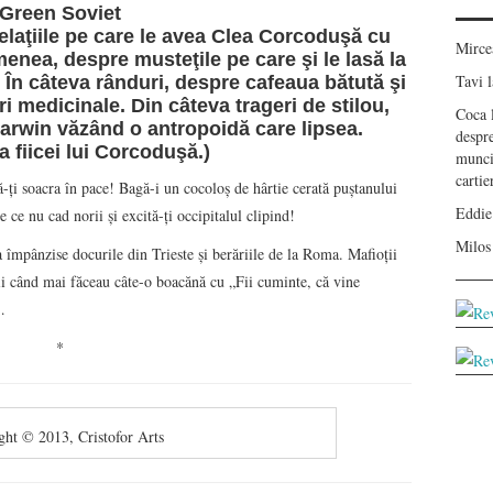
Green Soviet
elaţiile pe care le avea Clea Corcoduşă cu
Mirc
emenea, despre musteţile pe care şi le lasă la
Tavi
l
 În câteva rânduri, despre cafeaua bătută şi
ri medicinale. Din câteva trageri de stilou,
Coca
Darwin văzând o antropoidă care lipsea.
despr
a fiicei lui Corcoduşă.)
munci
carti
să-ţi soacra în pace! Bagă-i un cocoloş de hârtie cerată puştanului
Eddie
e ce nu cad norii şi excită-ţi occipitalul clipind!
Milos
a împânzise docurile din Trieste şi berăriile de la Roma. Mafioţii
piii când mai făceau câte-o boacănă cu „Fii cuminte, că vine
…
*
ght © 2013, Cristofor Arts