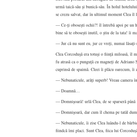
urmă taică-său şi bunică-său. În holul hotelulu
se crezu salvat, dar în ultimul moment Clea îl 
― Ce-ţi oboseşti ochii?! îl întrebă apoi pe un h
bine să te oboseşti inutil, o ştiu de la tata! îi
― Jur că nu sunt eu, jur ce vreţi, numai lăsaţi
Clea Corcoduşă era totuşi o fiinţă miloasă, îl 
fu atrasă ca o punguţă cu magneţi de Adriano Sot
cuprinsă de spaimă. Cleei îi plăcu oarecum, îi
― Nebunaticule, arăţi superb! Vreau camera în c
― Doamnă…
― Domnişoară! urlă Clea, de se sparseră până ş
― Domnişoară, dar cum îl chema pe tatăl dum
― Nebunaticule, îi zise Clea luându-l de bărbie 
fiindcă îmi placi. Sunt Clea, fiica lui Corcoduş