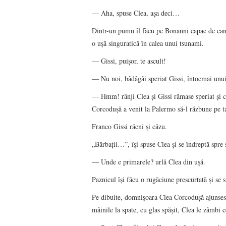
― Aha, spuse Clea, aşa deci…
Dintr-un pumn îl făcu pe Bonanni capac de canal
o uşă singuratică în calea unui tsunami.
― Gissi, puişor, te ascult!
― Nu noi, bâdâgâi speriat Gissi, întocmai unu
― Hmm! rânji Clea şi Gissi rămase speriat şi cu 
Corcoduşă a venit la Palermo să-l răzbune pe t
Franco Gissi răcni şi căzu.
„Bărbaţii…”, îşi spuse Clea şi se îndreptă spre 
― Unde e primarele? urlă Clea din uşă.
Paznicul îşi făcu o rugăciune prescurtată şi se s
Pe dibuite, domnişoara Clea Corcoduşă ajunsese
mâinile la spate, cu glas spăşit, Clea le zâmbi c