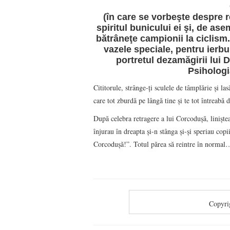
(în care se vorbeşte despre r
spiritul bunicului ei şi, de as
bătrâneţe campionii la ciclism.
vazele speciale, pentru ierbu
portretul dezamăgirii lui 
Psihologi
Cititorule, strânge-ţi sculele de tâmplărie şi la
care tot zburdă pe lângă tine şi te tot întreabă d
După celebra retragere a lui Corcoduşă, linişte
înjurau în dreapta şi-n stânga şi-şi speriau co
Corcoduşă!”. Totul părea să reintre în normal
Copyri