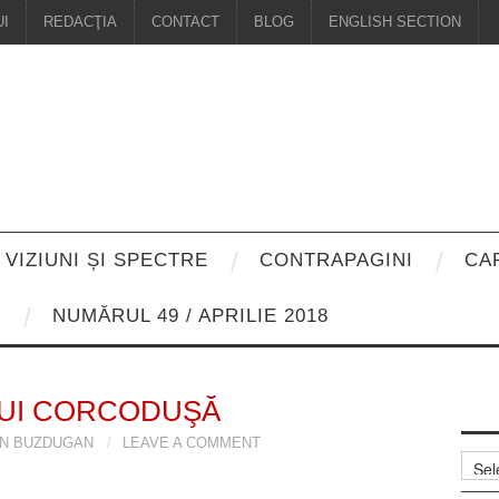
I
REDACŢIA
CONTACT
BLOG
ENGLISH SECTION
VIZIUNI ȘI SPECTRE
CONTRAPAGINI
CA
8
NUMĂRUL 49 / APRILIE 2018
 LUI CORCODUŞĂ
AN BUZDUGAN
LEAVE A COMMENT
Arhiv