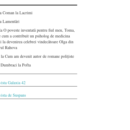
ea Coman
la
Lacrimi
a
Lamentări
la
O poveste inventată pentru fiul meu, Toma,
e cum a contribuit un psiholog de medicina
i la devenirea celebrei vindecătoare Olga din
erul Rahova
la
Cum am devenit autor de romane polițiste
 Dumbraci
la
Pofta