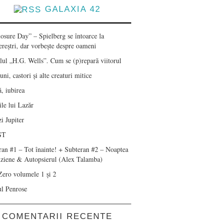
GALAXIA 42
losure Day” – Spielberg se întoarce la
ereștri, dar vorbește despre oameni
lul „H.G. Wells”. Cum se (p)repară viitorul
ni, castori și alte creaturi mitice
, iubirea
le lui Lazăr
i Jupiter
ST
ran #1 – Tot înainte! + Subteran #2 – Noaptea
nziene & Autopsierul (Alex Talamba)
Zero volumele 1 și 2
ul Penrose
COMENTARII RECENTE