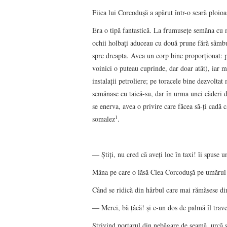
Fiica lui Corcoduşă a apărut într-o seară ploio
Era o tipă fantastică. La frumuseţe semăna cu m
ochii holbaţi aduceau cu două prune fără sâmbur
spre dreapta. Avea un corp bine proporţionat: pi
voinici o puteau cuprinde, dar doar atât), iar 
instalaţii petroliere; pe toracele bine dezvolt
semănase cu taică-su, dar în urma unei căderi d
se enerva, avea o privire care făcea să-ţi cadă 
1
somalez
.
― Ştiţi, nu cred că aveţi loc în taxi! îi spuse u
Mâna pe care o lăsă Clea Corcoduşă pe umărul t
Când se ridică din hârbul care mai rămăsese di
― Merci, bă ţâcă! şi c-un dos de palmă îl trave
Strivind portarul din nebăgare de seamă, urcă sc