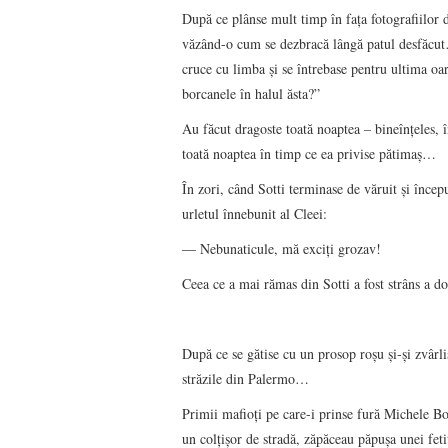
După ce plânse mult timp în faţa fotografiilor 
văzând-o cum se dezbracă lângă patul desfăcut…
cruce cu limba şi se întrebase pentru ultima oa
borcanele în halul ăsta?”
Au făcut dragoste toată noaptea – bineînţeles, î
toată noaptea în timp ce ea privise pătimaş…
În zori, când Sotti terminase de văruit şi începu
urletul înnebunit al Cleei:
― Nebunaticule, mă exciţi grozav!
Ceea ce a mai rămas din Sotti a fost strâns a d
După ce se gătise cu un prosop roşu şi-şi zvârl
străzile din Palermo…
Primii mafioţi pe care-i prinse fură Michele Bon
un colţişor de stradă, zăpăceau păpuşa unei feti