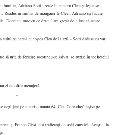
de familie, Adriano Sotti urcase în camera Cleei şi leşinase
 Readus în simţiri de mângâierile Cleei, Adriano îşi făcuse
ră: „Doamne, oare cu ce dracu’ am greşit de-a fost să-ncurc
n stilul pe care-l cunoştea Clea de la azil – Sotti dăduse cu var
se să urle de fericire socotindu-se salvat, se auzise în tot hotelul
oua zi de către menajeră.
*
ise neglijent pe umeri o manta 64, Clea Corcoduşă ieşise pe
anni şi Franco Gissi, doi traficanţi de sodă caustică. Aceştia, la
ţe.