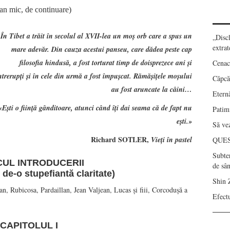
an mic, de continuare)
În Tibet a trăit în secolul al XVII-lea un moş orb care a spus un
„Disc
extrat
mare adevăr. Din cauza acestui panseu, care dădea peste cap
filosofia hindusă, a fost torturat timp de doisprezece ani şi
Cenac
ntrerupţi şi în cele din urmă a fost împuşcat. Rămășițele moşului
Căpcău
au fost aruncate la câini…
Eternă
«Eşti o fiinţă gânditoare, atunci când îţi dai seama că de fapt nu
Patimi
eşti.»
Să vez
Richard SOTLER,
Vieţi în pastel
QUE
Subte
CUL INTRODUCERII
de sâ
 de-o stupefiantă claritate)
Shin 
n, Rubicosa, Pardaillan, Jean Valjean, Lucas şi fiii, Corcoduşă a
Efect
CAPITOLUL I