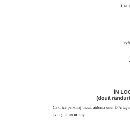
(rom
neî
ÎN LO
(două rânduri
Ca orice personaj bazat, aidoma unui D’Artagna
avut şi el un urmaş.