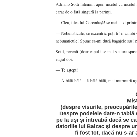
Adriano Sotti înlemni, apoi, încetul cu încetu
cărat de o fată singură la părinţi.
― Clea, fiica lui Corcoduşă! se mai auzi printre 
― Nebunaticule, ce excentric poţi fi! îi zâmbi
nebunaticule! Spune să-mi ducă bagajele sus! m
Sotti, revenit (doar capul i se mai scutura spa
etajul doi:
― Te aştept!
― Ă-bâlă-bâlă… ă-bâlă-bâlă, mai murmură aşa,
Mis
(despre visurile, preocupările
Despre podelele date-n tablă 
pe la uşi şi întreabă dacă se c
datoriile lui Balzac şi despre u
fi fost tot, dacă nu s-ar