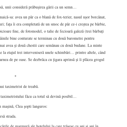
asă, unii consideră prăbuşirea gării ca un semn…
aică-sa: avea un păr ca o blană de fox-terier, nasul uşor borcănat,
i; faţa îi era completată de un smoc de păr ce-i creştea pe bărbie,
cioare fine, de fotomodel, o talie de fecioară galeză (trei bărbaţi
mâinile bine conturate se terminau cu două barometre pentru
at mai avea şi două chestii care semănau cu două budane. La minte
e la etajul trei interveniseră unele schimbări… printre altele, când
carnea de pe oase. Se dezbrăca cu ţigara aprinsă şi îi plăcea grogul
*
nui taximetrist de treabă.
aximetristului făcu ca totul să devină posibil…
n maşină, Clea şopti languros:
rsă strada.
ările de marmură ale hotelului la care trăsese cu ani şi ani în