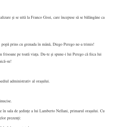
izare şi se uită la Franco Gissi, care începuse să se bălăngăne ca
i popă prins cu grenada în mână, Diego Perego ne-a trimis!
frisoane pe toată viaţa. Du-te şi spune-i lui Perego că fiica lui
aică-su!
sediul administrativ al oraşului.
inucise.
 în sala de şedinţe a lui Lamberto Nellani, primarul oraşului. Cu
elor prezenţi: