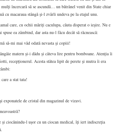
i mulţi încercară să se ascundă… un bătrânel venit din State chiar
luă cu macaraua stângă şi-l zvârli undeva pe la etajul unu.
amal care, cu ochii măriţi caculupa, căuta disperat o ieşire. Nu e
 mai spuse ea zâmbind, dar asta nu-l făcu decât să răcnească:
-mă să-mi mai văd odată nevasta şi copiii!
mângâie matern şi-i dădu şi câteva lire pentru bomboane. Atenţia îi
ti, recepţionerul. Acesta stătea lipit de perete şi mutra îi era
 zâmbi:
are a stat tata!
i exponatele de cristal din magazinul de vizavi.
neavoastră?
şi ciocănindu-l uşor cu un ciocan medical, îţi iert indiscreţia
ă.