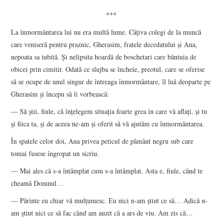
***
La înmormântarea lui nu era multă lume. Câțiva colegi de la muncă
care veniseră pentru praznic, Gherasim, fratele decedatului și Ana,
nepoata sa iubită. Și nelipsita hoardă de boschetari care bântuia de
obicei prin cimitir. Odată ce slujba se încheie, preotul, care se oferise
să se ocupe de unul singur de întreaga înmormântare, îl luă deoparte pe
Gherasim și începu să îi vorbească:
— Să știi, fiule, că înțelegem situația foarte grea în care vă aflați, și tu
și fiica ta, și de aceea ne-am și oferit să vă ajutăm cu înmormântarea.
În spatele celor doi, Ana privea peticul de pământ negru sub care
tomai fusese îngropat un sicriu.
— Mai ales că s-a întâmplat cum s-a întâmplat. Asta e, fiule, când te
cheamă Domnul…
— Părinte eu chiar vă mulțumesc. Eu nici n-am știut ce să… Adică n-
am știut nici ce să fac când am auzit că a ars de viu. Am zis că…