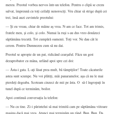
mereu. Preotul vorbea nervos într-un telefon. Pentru o clipă se crezu
salvat, împreună cu toți ceilalți nenorociți. Vru chiar să strige după cei
trei, însă auzi cuvintele preotului:
— Și eu vreau, chiar de mâine aș vrea. N-am ce face. Tot am trimis,
fratele meu, și colo, și colo. Numai la ruși s-au dus vreo douăzeci
săptămâna trecută. Tot cumpără oamenii. Toți vor. Ne dau cât le
cerem. Pentru Dumnezeu cum să nu dai.
Preotul se apropie de un pat, ridicând cearșaful. Făcu un gest
dezaprobator cu mâna, urlând apoi spre cei doi:
— Ăsta-i gata. L-ați lăsat prea mult, bă tâmpiților! Toate căcaturile
astea sunt scumpe. Nu voi plătiți, măi panaramelor, așa că nu le mai
pierdeți degeaba. Scoteam cinzeci de mii pe ăsta. O să-l îngropați în
tunel după ce terminăm, boilor.
Apoi continuă conversația la telefon:
— Nu cu tine. Zi-i părintelui să mai trimită cam pe săptămâna viitoare
mașina dacă mai vrea. Atunci mai terminăm un rând. Bun. Bun. Da.