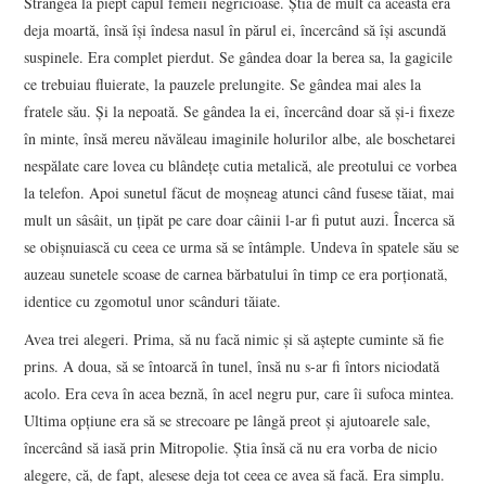
Strângea la piept capul femeii negricioase. Știa de mult că aceasta era
deja moartă, însă își îndesa nasul în părul ei, încercând să își ascundă
suspinele. Era complet pierdut. Se gândea doar la berea sa, la gagicile
ce trebuiau fluierate, la pauzele prelungite. Se gândea mai ales la
fratele său. Și la nepoată. Se gândea la ei, încercând doar să și-i fixeze
în minte, însă mereu năvăleau imaginile holurilor albe, ale boschetarei
nespălate care lovea cu blândețe cutia metalică, ale preotului ce vorbea
la telefon. Apoi sunetul făcut de moșneag atunci când fusese tăiat, mai
mult un sâsâit, un țipăt pe care doar câinii l-ar fi putut auzi. Încerca să
se obișnuiască cu ceea ce urma să se întâmple. Undeva în spatele său se
auzeau sunetele scoase de carnea bărbatului în timp ce era porționată,
identice cu zgomotul unor scânduri tăiate.
Avea trei alegeri. Prima, să nu facă nimic și să aștepte cuminte să fie
prins. A doua, să se întoarcă în tunel, însă nu s-ar fi întors niciodată
acolo. Era ceva în acea beznă, în acel negru pur, care îi sufoca mintea.
Ultima opțiune era să se strecoare pe lângă preot și ajutoarele sale,
încercând să iasă prin Mitropolie. Știa însă că nu era vorba de nicio
alegere, că, de fapt, alesese deja tot ceea ce avea să facă. Era simplu.