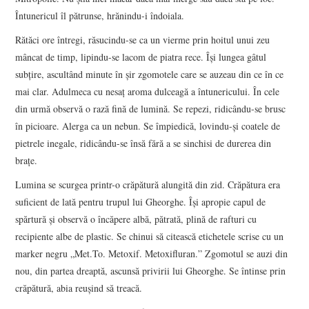
Întunericul îl pătrunse, hrănindu-i îndoiala.
Rătăci ore întregi, răsucindu-se ca un vierme prin hoitul unui zeu
mâncat de timp, lipindu-se lacom de piatra rece. Își lungea gâtul
subțire, ascultând minute în șir zgomotele care se auzeau din ce în ce
mai clar. Adulmeca cu nesaț aroma dulceagă a întunericului. În cele
din urmă observă o rază fină de lumină. Se repezi, ridicându-se brusc
în picioare. Alerga ca un nebun. Se împiedică, lovindu-și coatele de
pietrele inegale, ridicându-se însă fără a se sinchisi de durerea din
brațe.
Lumina se scurgea printr-o crăpătură alungită din zid. Crăpătura era
suficient de lată pentru trupul lui Gheorghe. Își apropie capul de
spărtură și observă o încăpere albă, pătrată, plină de rafturi cu
recipiente albe de plastic. Se chinui să citească etichetele scrise cu un
marker negru „Met.To. Metoxif. Metoxifluran.” Zgomotul se auzi din
nou, din partea dreaptă, ascunsă privirii lui Gheorghe. Se întinse prin
crăpătură, abia reușind să treacă.