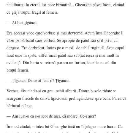
netulburați în eterna lor pace bizantină. Gheorghe pășea încet, cărând
cu grijă trupul fragil al femeii.
— Ai luat țiganca.
Era aceeași voce care vorbise și mai devreme. Acum însă Gheorghe îl
văzu pe bărbatul care vorbea. Se apropie de patul său și îl privi cu
dezgust. Era dezbrăcat, întins pe o masă de tablă ruginită. Avea capul
lăsat ușor în spate, astfel încât gâtul său subțiat ieșea și mai mult în
evidență. Din burta sa retrasă pornea un furtun, identic cu cel din
brațul femeii.
— Țiganca. De ce ai luat-o? Țiganca.
Vorbea, răsucindu-și cu greu ochii alburii. Dintre buzele ridate se
scurgeau firicele de salivă lipicioasă, prelingându-se spre ochi. Părea ca
bărbatul plânge.
— Am luat-o ca s-o scot de aici, că moare. Ce-i aici?
În mod ciudat, mintea lui Gheorghe încă nu înțelegea mare lucru. Cu