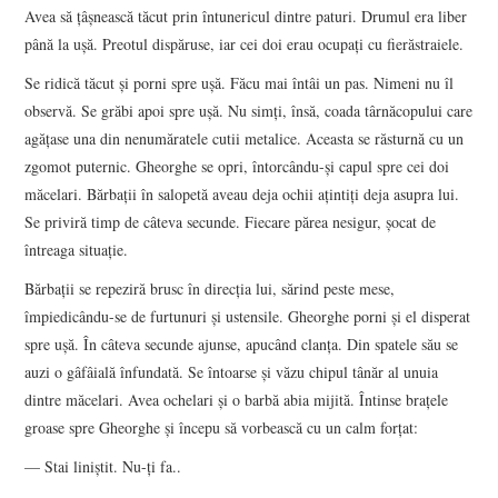
Avea să țâșnească tăcut prin întunericul dintre paturi. Drumul era liber
până la ușă. Preotul dispăruse, iar cei doi erau ocupați cu fierăstraiele.
Se ridică tăcut și porni spre ușă. Făcu mai întâi un pas. Nimeni nu îl
observă. Se grăbi apoi spre ușă. Nu simți, însă, coada târnăcopului care
agățase una din nenumăratele cutii metalice. Aceasta se răsturnă cu un
zgomot puternic. Gheorghe se opri, întorcându-și capul spre cei doi
măcelari. Bărbații în salopetă aveau deja ochii ațintiți deja asupra lui.
Se priviră timp de câteva secunde. Fiecare părea nesigur, șocat de
întreaga situație.
Bărbații se repeziră brusc în direcția lui, sărind peste mese,
împiedicându-se de furtunuri și ustensile. Gheorghe porni și el disperat
spre ușă. În câteva secunde ajunse, apucând clanța. Din spatele său se
auzi o gâfâială înfundată. Se întoarse și văzu chipul tânăr al unuia
dintre măcelari. Avea ochelari și o barbă abia mijită. Întinse brațele
groase spre Gheorghe și începu să vorbească cu un calm forțat:
— Stai liniștit. Nu-ți fa..