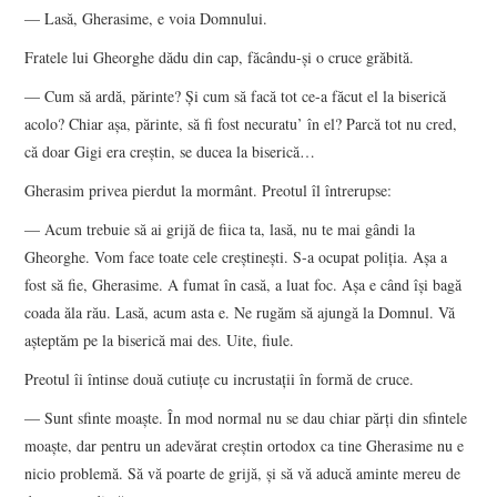
— Lasă, Gherasime, e voia Domnului.
Fratele lui Gheorghe dădu din cap, făcându-și o cruce grăbită.
— Cum să ardă, părinte? Și cum să facă tot ce-a făcut el la biserică
acolo? Chiar așa, părinte, să fi fost necuratu’ în el? Parcă tot nu cred,
că doar Gigi era creștin, se ducea la biserică…
Gherasim privea pierdut la mormânt. Preotul îl întrerupse:
— Acum trebuie să ai grijă de fiica ta, lasă, nu te mai gândi la
Gheorghe. Vom face toate cele creștinești. S-a ocupat poliția. Așa a
fost să fie, Gherasime. A fumat în casă, a luat foc. Așa e când își bagă
coada ăla rău. Lasă, acum asta e. Ne rugăm să ajungă la Domnul. Vă
așteptăm pe la biserică mai des. Uite, fiule.
Preotul îi întinse două cutiuțe cu incrustații în formă de cruce.
— Sunt sfinte moaște. În mod normal nu se dau chiar părți din sfintele
moaște, dar pentru un adevărat creștin ortodox ca tine Gherasime nu e
nicio problemă. Să vă poarte de grijă, și să vă aducă aminte mereu de