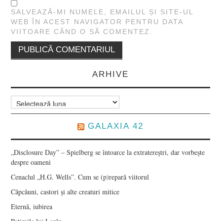
SALVEAZĂ-MI NUMELE, EMAILUL ȘI SITE-UL
WEB ÎN ACEST NAVIGATOR PENTRU DATA
VIITOARE CÂND O SĂ COMENTEZ.
ARHIVE
Arhive
GALAXIA 42
„Disclosure Day” – Spielberg se întoarce la extratereștri, dar vorbește
despre oameni
Cenaclul „H.G. Wells”. Cum se (p)repară viitorul
Căpcăuni, castori și alte creaturi mitice
Eternă, iubirea