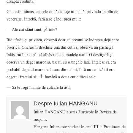
dreapta credință.
Gherasim rămase cu cele două cutiuțe în mână, privindu-le plin de
venerație. Întrebă, fără a se gândi prea mult:
— Ale cui sfânt sunt, părinte?
Ridicându-și privirea, observă doar că preotul se îndrepta deja spre
biserică. Gherasim deschise una din cutii şi observă un pachețel
înfășurat într-o pânză albăstruie cu modele aurii. O desfășură și
observă un deget maroniu, uscat, cu o unghie lată. Înțelese că era
probabil degetul mare de la una din mâini, însă nu realiză că era
degetul fratelui său. Îi înmână a doua cutie fiicei sale:
— Să te rogi înainte de culcare la asta.
Despre Iulian HANGANU
Iulian HANGANU a scris 3 articole în Revista de
suspans.
Hanganu Iulian este student în anul III la Facultatea de