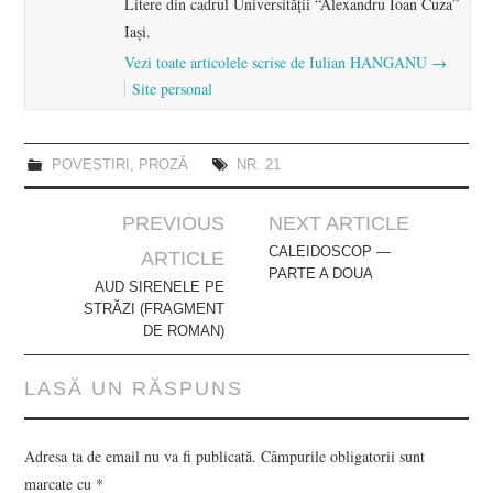
Litere din cadrul Universităţii “Alexandru Ioan Cuza”
Iaşi.
Vezi toate articolele scrise de Iulian HANGANU
→
Site personal
POVESTIRI
,
PROZĂ
NR. 21
Post
PREVIOUS
NEXT ARTICLE
navigation
CALEIDOSCOP —
ARTICLE
PARTE A DOUA
AUD SIRENELE PE
STRĂZI (FRAGMENT
DE ROMAN)
LASĂ UN RĂSPUNS
Adresa ta de email nu va fi publicată.
Câmpurile obligatorii sunt
marcate cu
*