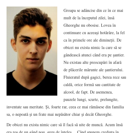
VIZIUNI ȘI SPECTRE
Groapa se adâncise din ce în ce mai
mult de la începutul zilei, însă
CONTRAPAGINI
Gheorghe nu obosise. Lovea în
continuare cu aceeași hotărâre, la fel
CARTE & FILM
ca în primele ore ale dimineții. De
obicei nu exista nimic la care să se
SUSPANS
gândească atunci când era pe șantier.
Nu existau alte preocupări în afară
de plăcerile mărunte ale șantierului.
NUMĂRUL 48 /
Fluieratul după gagici, berea rece sau
caldă, orice formă sau cantitate de
MARTIE 2018
alcool, de fapt. De asemenea,
pauzele lungi, scurte, prelungite,
NUMĂRUL 49 /
inventate sau meritate. Și, foarte rar, ceea ce mai rămăsese din familia
sa, o nepoată și un frate mai nepăsător chiar și decât Gheorghe.
APRILIE 2018
De obicei nu exista nimic care să îl facă să uite de muncă. Acum însă
era ros de un gând nou, greu de înțeles. „Când spunem credința în