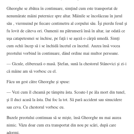
Gheorghe se zbătea în continuare, simțind cum este transportat de
nenumărate mâini puternice spre altar. Mâinile se încolăceau în jurul
său , viermuind pe fiecare centimetru al corpului său. Își pierdu fesul și
fu lovit de câteva ori. Oamenii nu pătrunseră însă în altar, iar odată ce
ușa catapetesmei se închise, pe față i se așeză o cârpă umedă. Simți
cum ochii încep să i se închidă încetul cu încetul. Auzea însă vocea
preotului vorbind în continuare, dând ordine mai multor persoane.
— Gicule, eliberează o masă. Ștefan, sună la chestorul Stânovici și zi-i
că mâine am să vorbesc cu el.
Făcu un gest către Gheorghe și spuse:
— Vezi cum îl cheamă pe tâmpitu ăsta. Scoate-l pe ăla mort din tunel,
și îl duci acasă la ăsta. Dai foc la tot. Să pară accident sau sinucidere
sau ceva. Cu chestorul vorbesc eu.
Buzele preotului continuau să se miște, însă Gheorghe nu mai auzea
nimic. Văzu doar cum era transportat din nou pe scări, după care
adormi.