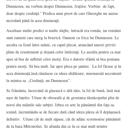
Dumnezeu, nu vorbim despre Dumnezeu, fraților. Vorbim de fapt,
doar despre credință.” Predica unui preot de care Gheorghe nu auzise
niciodată până în acea dimineață.
Ascultase multe predici si multe slujbe, întrucât era român, iar românii
sunt oameni care merg la biserică. Oameni cu frica lui Dumnezeu. Le
asculta cu fesul între mâini, cu capul plecat, aruncând uneori priviri
pline de resentiment și dojană celor întârziați. Le asculta pentru ca mai
apoi să bea de sufletul celor morți. Era o datorie sfântă să bea pomana
pentru morți. Să bea mult. Iar apoi pleca pe șantier. La fel făcuse și în
acea dimineață,însă rămăsese cu ideea sfidătoare, murmurată necontenit
în mintea sa. „Credință, nu Dumnezeu”.
Se frământa, încercând să găsească o altă idee, la fel de bună, însă mai
ușor de înțeles. Uitase de oboseală și de greutatea târnăcopului plin de
noroi din mâinile sale subțiri. Izbea cu sete în pământul din fața sa,
icnind, încruntându-se de fiecare dată când ideea părea să îl depășească
definitiv. Uitase cât de mult săpase, cât de adânc scormonise pământul
de la baza Mitropoliei. Se afunda din ce în ce mai mult printre