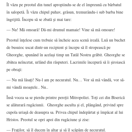
Îl văzu pe preotul din tunel apropiindu-se de el împreună cu bărbatul
în salopetă. Îi văzu chipul puhav, grăsun, tremurându-i sub barba bine
îngrijită. Începu să se zbată și mai tare:
— Nu! Mă omoară! Dă-mi drumul mamaie! Vine să mă omoare!
Preotul înțelese cum trebuie să încheie acea scenă ireală. Luă un buchet
de busuioc uscat dintr-un recipient și începu să îl stropească pe
Gheorghe, spunând în același timp un Tatăl Nostru grăbit. Gheorghe se
zbătea neîncetat, urlând din răsputeri. Lacrimile începură să îi șiroiască
pe obraji:
— Nu mă lăsați! Nu-l am pe necuratul. Nu… Vor să mă vândă, vor să-
mi vândă moaștele.. Nu..
Însă vocea sa se pierdu printre pereții Mitropoliei. Toți cei din Biserică
se alăturară rugăciunii. Gheorghe asculta și el, plângând, privind spre
cupola uriașă de deasupra sa. Privea chipul îndepărtat și împăcat al lui
Hristos. Preotul se opri apoi din rugăciune și zise:
— Fraților, să îl ducem în altar și să îl scăpăm de necuratul.