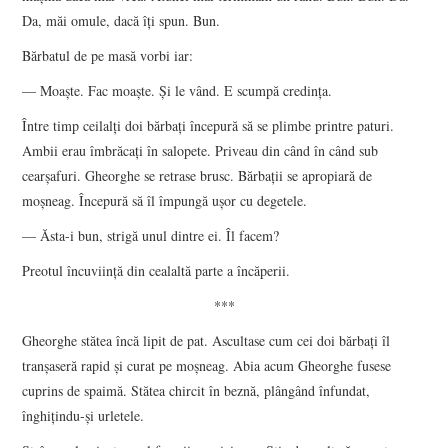
Da, măi omule, dacă îți spun. Bun.
Bărbatul de pe masă vorbi iar:
— Moaște. Fac moaște. Și le vând. E scumpă credința.
Între timp ceilalți doi bărbați începură să se plimbe printre paturi.
Ambii erau îmbrăcați în salopete. Priveau din când în când sub
cearșafuri. Gheorghe se retrase brusc. Bărbații se apropiară de
moșneag. Începură să îl împungă ușor cu degetele.
— Ăsta-i bun, strigă unul dintre ei. Îl facem?
Preotul încuviință din cealaltă parte a încăperii.
***
Gheorghe stătea încă lipit de pat. Ascultase cum cei doi bărbați îl
tranșaseră rapid și curat pe moșneag. Abia acum Gheorghe fusese
cuprins de spaimă. Stătea chircit în beznă, plângând înfundat,
înghițindu-și urletele.