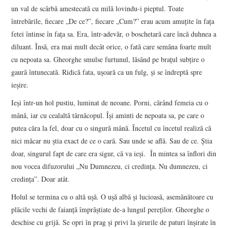
un val de scârbă amestecată cu milă lovindu-i pieptul. Toate
întrebările, fiecare „De ce?”, fiecare „Cum?” erau acum amuțite în fața
fetei întinse în fața sa. Era, într-adevăr, o boschetară care încă duhnea a
diluant. Însă, era mai mult decât orice, o fată care semăna foarte mult
cu nepoata sa. Gheorghe smulse furtunul, lăsând pe brațul subțire o
gaură întunecată. Ridică fata, ușoară ca un fulg, și se îndreptă spre
ieșire.
Ieși într-un hol pustiu, luminat de neoane. Porni, cărând femeia cu o
mână, iar cu cealaltă târnăcopul. Își aminti de nepoata sa, pe care o
putea căra la fel, doar cu o singură mână. Încetul cu încetul realiză că
nici măcar nu știa exact de ce o cară. Sau unde se află. Sau de ce. Știa
doar, singurul fapt de care era sigur, că va ieși. În mintea sa înflori din
nou vocea difuzorului „Nu Dumnezeu, ci credința. Nu dumnezeu, ci
credința”. Doar atât.
Holul se termina cu o altă ușă. O ușă albă și lucioasă, asemănătoare cu
plăcile vechi de faianță împrăștiate de-a lungul pereților. Gheorghe o
deschise cu grijă. Se opri în prag și privi la șirurile de paturi înșirate în