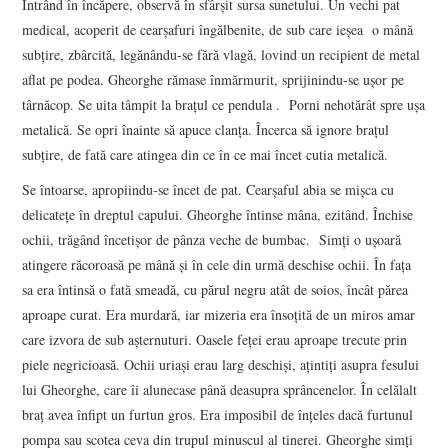
Intrând în încăpere, observă în sfârșit sursa sunetului. Un vechi pat
medical, acoperit de cearșafuri îngălbenite, de sub care ieșea o mână
subțire, zbârcită, legănându-se fără vlagă, lovind un recipient de metal
aflat pe podea. Gheorghe rămase înmărmurit, sprijinindu-se ușor pe
târnăcop. Se uita tâmpit la brațul ce pendula . Porni nehotărât spre ușa
metalică. Se opri înainte să apuce clanța. Încerca să ignore brațul
subțire, de fată care atingea din ce în ce mai încet cutia metalică.
Se întoarse, apropiindu-se încet de pat. Cearșaful abia se mișca cu
delicatețe în dreptul capului. Gheorghe întinse mâna, ezitând. Închise
ochii, trăgând încetișor de pânza veche de bumbac. Simți o ușoară
atingere răcoroasă pe mână și în cele din urmă deschise ochii. În fața
sa era întinsă o fată smeadă, cu părul negru atât de soios, încât părea
aproape curat. Era murdară, iar mizeria era însoțită de un miros amar
care izvora de sub așternuturi. Oasele feței erau aproape trecute prin
piele negricioasă. Ochii uriași erau larg deschiși, ațintiți asupra fesului
lui Gheorghe, care îi alunecase până deasupra sprâncenelor. În celălalt
braț avea înfipt un furtun gros. Era imposibil de înțeles dacă furtunul
pompa sau scotea ceva din trupul minuscul al tinerei. Gheorghe simți