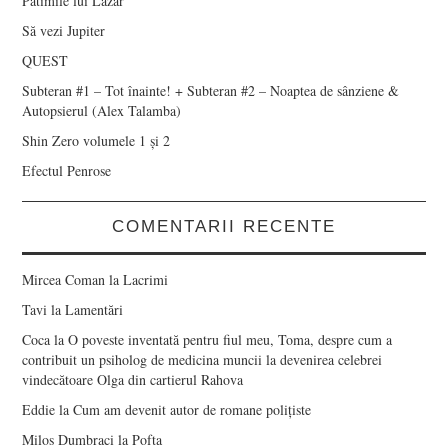
Patimile lui Lazăr
Să vezi Jupiter
QUEST
Subteran #1 – Tot înainte! + Subteran #2 – Noaptea de sânziene &
Autopsierul (Alex Talamba)
Shin Zero volumele 1 și 2
Efectul Penrose
COMENTARII RECENTE
Mircea Coman
la
Lacrimi
Tavi
la
Lamentări
Coca
la
O poveste inventată pentru fiul meu, Toma, despre cum a
contribuit un psiholog de medicina muncii la devenirea celebrei
vindecătoare Olga din cartierul Rahova
Eddie
la
Cum am devenit autor de romane polițiste
Milos Dumbraci
la
Pofta