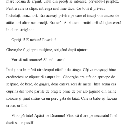
mare icoană de argint. Unul din preoți se întoarse, privindu-l perplex.
Pentru câteva clipe, întreaga mulțime tăcu. Cu toții îl priveau
înciudați, acuzatori. Era aceeași privire pe care el însuși o aruncase de
atâtea ori altor nenorociți. Era ură. Auzi cum urmăritorii săi ajunseseră
în altar, strigând:
— Opriți-l! E nebun! Posedat!
Gheorghe fugi spre mulțime, strigând după ajutor:
— Vor să mă omoare! Să mă usuce!
Încă ținea în mână târnăcopul năclăit de sânge. Câțiva moșnegi bine-
credincioși se năpustiră asupra lui. Gheorghe era atât de aproape de
scăpare, de bere, de gagici, doar câteva zeci de metri. Însă acum era
cuprins din toate părțile de brațele pline de păr alb țâșnind din haine
soioase și ținut strâns ca un porc gata de tăiat. Câteva babe își făceau
cruce, urlând:
— Vino părinte! Apără-ne Doamne! Vino că îl are pe necuratul în el,
ducă-se pe pustii!