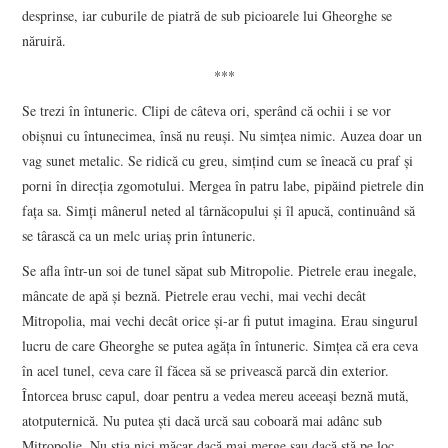
desprinse, iar cuburile de piatră de sub picioarele lui Gheorghe se
năruiră.
***
Se trezi în întuneric. Clipi de câteva ori, sperând că ochii i se vor
obișnui cu întunecimea, însă nu reuși. Nu simțea nimic. Auzea doar un
vag sunet metalic. Se ridică cu greu, simțind cum se îneacă cu praf și
porni în direcția zgomotului. Mergea în patru labe, pipăind pietrele din
fața sa. Simți mânerul neted al târnăcopului și îl apucă, continuând să
se târască ca un melc uriaș prin întuneric.
Se afla într-un soi de tunel săpat sub Mitropolie. Pietrele erau inegale,
mâncate de apă și beznă. Pietrele erau vechi, mai vechi decât
Mitropolia, mai vechi decât orice și-ar fi putut imagina. Erau singurul
lucru de care Gheorghe se putea agăța în întuneric. Simțea că era ceva
în acel tunel, ceva care îl făcea să se privească parcă din exterior.
Întorcea brusc capul, doar pentru a vedea mereu aceeași beznă mută,
atotputernică. Nu putea ști dacă urcă sau coboară mai adânc sub
Mitropolie. Nu știa nici măcar dacă mai merge sau dacă stă pe loc.