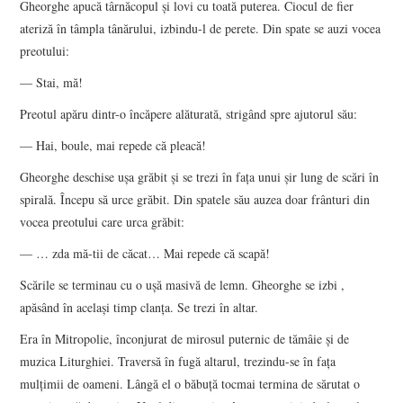
Gheorghe apucă târnăcopul și lovi cu toată puterea. Ciocul de fier
ateriză în tâmpla tânărului, izbindu-l de perete. Din spate se auzi vocea
preotului:
— Stai, mă!
Preotul apăru dintr-o încăpere alăturată, strigând spre ajutorul său:
— Hai, boule, mai repede că pleacă!
Gheorghe deschise ușa grăbit și se trezi în fața unui șir lung de scări în
spirală. Începu să urce grăbit. Din spatele său auzea doar frânturi din
vocea preotului care urca grăbit:
— … zda mă-tii de căcat… Mai repede că scapă!
Scările se terminau cu o ușă masivă de lemn. Gheorghe se izbi ,
apăsând în același timp clanța. Se trezi în altar.
Era în Mitropolie, înconjurat de mirosul puternic de tămâie și de
muzica Liturghiei. Traversă în fugă altarul, trezindu-se în fața
mulțimii de oameni. Lângă el o băbuță tocmai termina de sărutat o