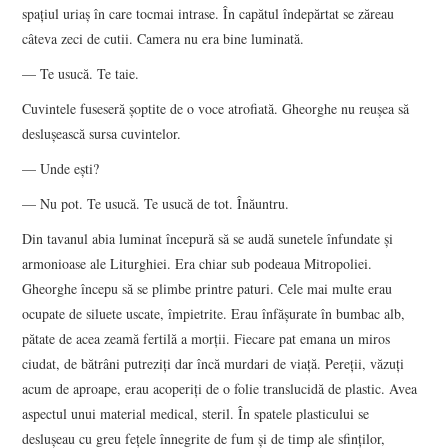
spațiul uriaș în care tocmai intrase. În capătul îndepărtat se zăreau
câteva zeci de cutii. Camera nu era bine luminată.
— Te usucă. Te taie.
Cuvintele fuseseră șoptite de o voce atrofiată. Gheorghe nu reușea să
deslușească sursa cuvintelor.
— Unde ești?
— Nu pot. Te usucă. Te usucă de tot. Înăuntru.
Din tavanul abia luminat începură să se audă sunetele înfundate și
armonioase ale Liturghiei. Era chiar sub podeaua Mitropoliei.
Gheorghe începu să se plimbe printre paturi. Cele mai multe erau
ocupate de siluete uscate, împietrite. Erau înfășurate în bumbac alb,
pătate de acea zeamă fertilă a morții. Fiecare pat emana un miros
ciudat, de bătrâni putreziți dar încă murdari de viață. Pereții, văzuți
acum de aproape, erau acoperiți de o folie translucidă de plastic. Avea
aspectul unui material medical, steril. În spatele plasticului se
deslușeau cu greu fețele înnegrite de fum și de timp ale sfinților,