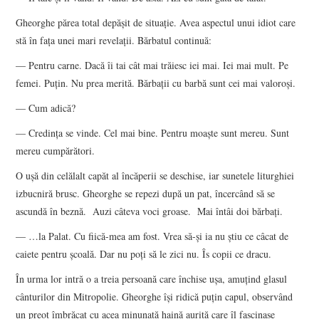
Gheorghe părea total depășit de situație. Avea aspectul unui idiot care
stă în fața unei mari revelații. Bărbatul continuă:
— Pentru carne. Dacă îi tai cât mai trăiesc iei mai. Iei mai mult. Pe
femei. Puțin. Nu prea merită. Bărbații cu barbă sunt cei mai valoroși.
— Cum adică?
— Credința se vinde. Cel mai bine. Pentru moaște sunt mereu. Sunt
mereu cumpărători.
O ușă din celălalt capăt al încăperii se deschise, iar sunetele liturghiei
izbucniră brusc. Gheorghe se repezi după un pat, încercând să se
ascundă în beznă. Auzi câteva voci groase. Mai întâi doi bărbați.
— …la Palat. Cu fiică-mea am fost. Vrea să-și ia nu știu ce câcat de
caiete pentru școală. Dar nu poți să le zici nu. Îs copii ce dracu.
În urma lor intră o a treia persoană care închise ușa, amuțind glasul
cânturilor din Mitropolie. Gheorghe își ridică puțin capul, observând
un preot îmbrăcat cu acea minunată haină aurită care îl fascinase