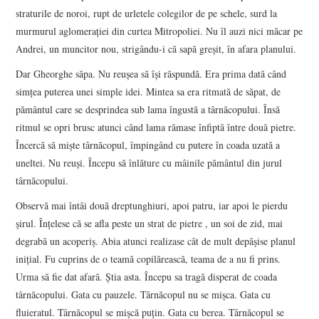
straturile de noroi, rupt de urletele colegilor de pe schele, surd la
murmurul aglomerației din curtea Mitropoliei. Nu îl auzi nici măcar pe
Andrei, un muncitor nou, strigându-i că sapă greșit, în afara planului.
Dar Gheorghe săpa. Nu reușea să își răspundă. Era prima dată când
simțea puterea unei simple idei. Mintea sa era ritmată de săpat, de
pământul care se desprindea sub lama îngustă a târnăcopului. Însă
ritmul se opri brusc atunci când lama rămase înfiptă între două pietre.
Încercă să miște târnăcopul, împingând cu putere în coada uzată a
uneltei. Nu reuși. Începu să înlăture cu mâinile pământul din jurul
târnăcopului.
Observă mai întâi două dreptunghiuri, apoi patru, iar apoi le pierdu
șirul. Înțelese că se afla peste un strat de pietre , un soi de zid, mai
degrabă un acoperiș. Abia atunci realizase cât de mult depășise planul
inițial. Fu cuprins de o teamă copilărească, teama de a nu fi prins.
Urma să fie dat afară. Știa asta. Începu sa tragă disperat de coada
târnăcopului. Gata cu pauzele. Târnăcopul nu se mișca. Gata cu
fluieratul. Târnăcopul se mișcă puțin. Gata cu berea. Târnăcopul se