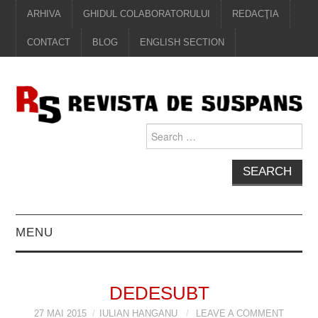
ARHIVA
GHIDUL COLABORATORULUI
REDACŢIA
CONTACT
BLOG
ENGLISH SECTION
Search
for:
MENU
EDITORIAL
DEDESUBT
PROZĂ
27 MAI 2015
IULIAN HANGANU
LEAVE A COMMENT