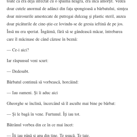
toate că era deja infectat cu o spaimă neagră, era încă amorțit. Vedea
doar cutele anormal de adânci din fața spongioasă a bărbatului, simțea
doar mirosurile amestecate de putregai dulceag și plastic steril, auzea
doar picăturile de cine-știe-ce lovindu-se de gresia ieftină de pe jos.
Însă nu era speriat. Îngăimă, fără să se gândească măcar, întrebarea
care îl măcinase de când căzuse în beznă:
— Ce-i aici?
Iar răspunsul veni scurt:
— Dedesubt.
Bărbatul continuă să vorbească, horcăind:
— Iau oameni. Și îi aduc aici
Gheorghe se înclină, încercând să îl asculte mai bine pe bărbat:
— Și le bagă în vene. Furtunul. Îți iau tot.
Bătrânul vorbea din ce în ce mai încet:
— Îți iau până și apa din tine. Te usucă. Te taie.