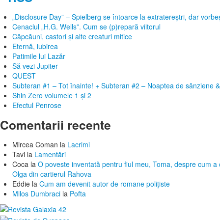
„Disclosure Day” – Spielberg se întoarce la extratereștri, dar vor
Cenaclul „H.G. Wells”. Cum se (p)repară viitorul
Căpcăuni, castori și alte creaturi mitice
Eternă, iubirea
Patimile lui Lazăr
Să vezi Jupiter
QUEST
Subteran #1 – Tot înainte! + Subteran #2 – Noaptea de sânziene &
Shin Zero volumele 1 și 2
Efectul Penrose
Comentarii recente
Mircea Coman
la
Lacrimi
Tavi
la
Lamentări
Coca
la
O poveste inventată pentru fiul meu, Toma, despre cum a c
Olga din cartierul Rahova
Eddie
la
Cum am devenit autor de romane polițiste
Milos Dumbraci
la
Pofta