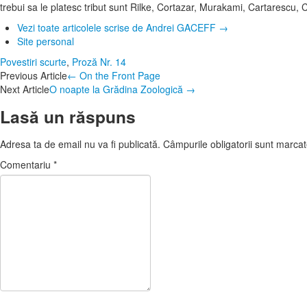
trebui sa le platesc tribut sunt Rilke, Cortazar, Murakami, Cartarescu,
Vezi toate articolele scrise de Andrei GACEFF
→
Site personal
Povestiri scurte
,
Proză
Nr. 14
Post
Previous Article
←
On the Front Page
Next Article
O noapte la Grădina Zoologică
→
navigation
Lasă un răspuns
Adresa ta de email nu va fi publicată.
Câmpurile obligatorii sunt marca
Comentariu
*