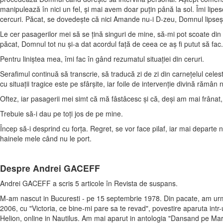
manipulează în nici un fel, şi mai avem doar puţin până la sol. Îmi lipesc
cercuri. Păcat, se dovedeşte că nici Amande nu-i D-zeu, Domnul lipseş
Le cer pasagerilor mei să se ţină singuri de mine, să-mi pot scoate din
păcat, Domnul tot nu şi-a dat acordul faţă de ceea ce aş fi putut să fac.
Pentru liniştea mea, îmi fac în gând rezumatul situaţiei din ceruri.
Serafimul continuă să transcrie, să traducă zi de zi din carneţelul cel
cu situaţii tragice este pe sfârşite, iar foile de intervenţie divină rămâ
Oftez, iar pasagerii mei simt că mă fâstâcesc şi că, deşi am mai frânat,
Trebuie să-i dau pe toţi jos de pe mine.
Încep să-i desprind cu forţa. Regret, se vor face pilaf, iar mai departe
hainele mele când nu le port.
Despre Andrei GACEFF
Andrei GACEFF a scris 5 articole în Revista de suspans.
M-am nascut in Bucuresti - pe 15 septembrie 1978. Din pacate, am urmat
2006, cu "Victoria, ce bine-mi pare sa te revad", povestire aparuta intr-u
Helion, online in Nautilus. Am mai aparut in antologia "Dansand pe Marte