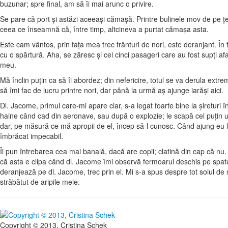
buzunar; spre final, am să îi mai arunc o privire.
Se pare că port şi astăzi aceeaşi cămaşă. Printre bulinele mov de pe ţe
ceea ce înseamnă că, între timp, altcineva a purtat cămaşa asta.
Este cam vântos, prin faţa mea trec frânturi de nori, este deranjant. În 
cu o spărtură. Aha, se zăresc şi cei cinci pasageri care au fost supţi a
meu.
Mă înclin puţin ca să îi abordez; din nefericire, totul se va derula ext
să îmi fac de lucru printre nori, dar până la urmă aş ajunge iarăşi aici.
Dl. Jacome, primul care-mi apare clar, s-a legat foarte bine la şireturi î
haine când cad din aeronave, sau după o explozie; le scapă cel puţin un
dar, pe măsură ce mă apropii de el, încep să-l cunosc. Când ajung eu la e
îmbrăcat impecabil.
Îi pun întrebarea cea mai banală, dacă are copii; clatină din cap că nu.
că asta e clipa când dl. Jacome îmi observă fermoarul deschis pe spatele 
deranjează pe dl. Jacome, trec prin el. Mi s-a spus despre tot soiul de s
străbătut de aripile mele.
Copyright © 2013, Cristina Schek