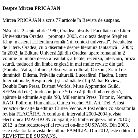
Despre Mircea PRICĂJAN
Mircea PRICĂJAN a scris 77 articole în Revista de suspans.
Născut la 2 septembrie 1980, Oradea; absolvit Facultatea de Litere,
Universitatea Oradea – promoţia 2003, cu o teză despre Stephen
King; masterat „Literatura română în context universal”, Facultatea
de Litere, Oradea, cu o disertaţie despre literatura fantastică – 2004;
în 2002, la Editura Universităţii din Oradea, apare romanul în 2
volume În umbra deasă a realităţii; articole, recenzii, interviuri, proză
scurtă, traduceri din limba engleză în mai multe reviste din ţară
(Familia, Vatra, Tribuna, Observator cultural, Orizont, Ziarul de
duminică, Dilema, Prăvălia culturală, Luceafărul, Flacăra, Lettre
Internationale, Respiro etc.) şi străinătate (Taj Mahal Review,
Double Dare Press, Distant Worlds, Muse Apprentice Guild,
SFFWorld etc.); tradus în jur de 50 de cărţi din limba engleză,
apărute la editurile Aquila ’93, Millennium Press, Tritonic, Nemira,
RAO, Polirom, Humanitas, Curtea Veche, All, Art, Trei. A fost
redactor de carte la editura Curtea Veche. A fost editor-colaborator la
revista FLACĂRA. A condus în intervalul 2003-2004 revista
electronică IMAGIKON cu apariţie în limba engleză. Între 2010 şi
2012, a fost redactor-şef al revistei on-line SUSPANS. Din 2003,
este redactor la revista de cultură FAMILIA. Din 2012, este editor al
REVISTEI DE SUSPANS.