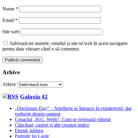
Nume
*
Email
*
Site web
Salvează-mi numele, emailul și site-ul web în acest navigator
pentru data viitoare când o să comentez.
Arhive
Arhive
Galaxia 42
„Disclosure Day” – Spielberg se întoarce la extratereștri, dar
vorbește despre oameni
Cenaclul „H.G. Wells”. Cum se (p)repară viitorul
Căpcăuni, castori și alte creaturi mitice
Eternă, iubirea
Patimile lui Lazăr