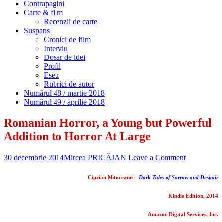
Contrapagini
Carte & film
Recenzii de carte
Suspans
Cronici de film
Interviu
Dosar de idei
Profil
Eseu
Rubrici de autor
Numărul 48 / martie 2018
Numărul 49 / aprilie 2018
Romanian Horror, a Young but Powerful
Addition to Horror At Large
30 decembrie 2014
Mircea PRICĂJAN
Leave a Comment
Ciprian Mitoceanu –
Dark Tales of Sorrow and Despair
Kindle Edition, 2014
Amazon Digital Services, Inc.