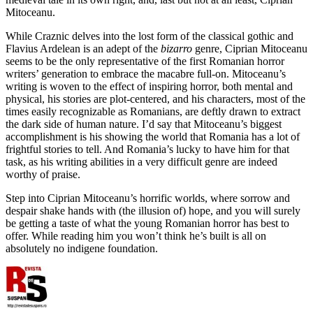
Mitoceanu.
While Craznic delves into the lost form of the classical gothic and
Flavius Ardelean is an adept of the
bizarro
genre, Ciprian Mitoceanu
seems to be the only representative of the first Romanian horror
writers’ generation to embrace the macabre full-on. Mitoceanu’s
writing is woven to the effect of inspiring horror, both mental and
physical, his stories are plot-centered, and his characters, most of the
times easily recognizable as Romanians, are deftly drawn to extract
the dark side of human nature. I’d say that Mitoceanu’s biggest
accomplishment is his showing the world that Romania has a lot of
frightful stories to tell. And Romania’s lucky to have him for that
task, as his writing abilities in a very difficult genre are indeed
worthy of praise.
Step into Ciprian Mitoceanu’s horrific worlds, where sorrow and
despair shake hands with (the illusion of) hope, and you will surely
be getting a taste of what the young Romanian horror has best to
offer. While reading him you won’t think he’s built is all on
absolutely no indigene foundation.