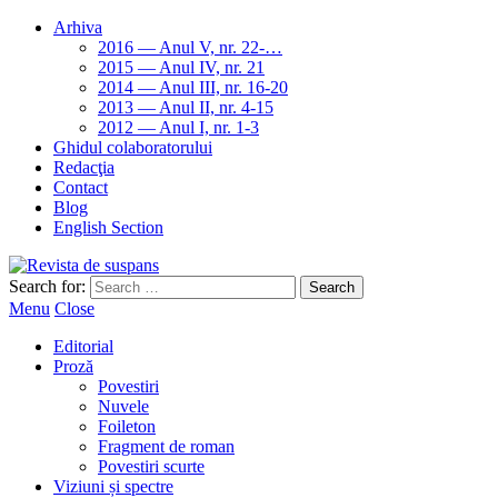
Arhiva
2016 — Anul V, nr. 22-…
2015 — Anul IV, nr. 21
2014 — Anul III, nr. 16-20
2013 — Anul II, nr. 4-15
2012 — Anul I, nr. 1-3
Ghidul colaboratorului
Redacţia
Contact
Blog
English Section
Search for:
Menu
Close
Editorial
Proză
Povestiri
Nuvele
Foileton
Fragment de roman
Povestiri scurte
Viziuni și spectre