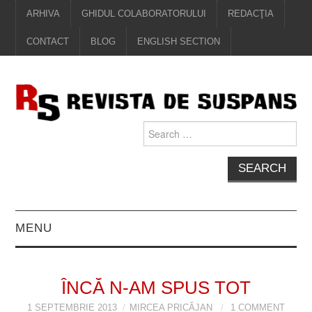
ARHIVA
GHIDUL COLABORATORULUI
REDACŢIA
CONTACT
BLOG
ENGLISH SECTION
Search
for:
MENU
EDITORIAL
ÎNCĂ N-AM SPUS TOT
PROZĂ
1 SEPTEMBRIE 2013
MIRCEA PRICĂJAN
1 COMMENT