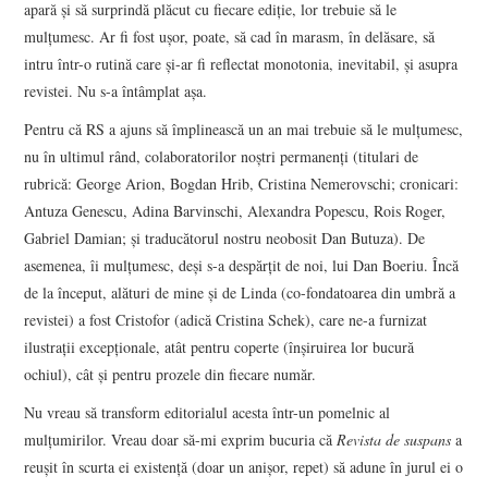
apară și să surprindă plăcut cu fiecare ediție, lor trebuie să le
mulțumesc. Ar fi fost ușor, poate, să cad în marasm, în delăsare, să
intru într-o rutină care și-ar fi reflectat monotonia, inevitabil, și asupra
revistei. Nu s-a întâmplat așa.
Pentru că RS a ajuns să împlinească un an mai trebuie să le mulțumesc,
nu în ultimul rând, colaboratorilor noștri permanenți (titulari de
rubrică: George Arion, Bogdan Hrib, Cristina Nemerovschi; cronicari:
Antuza Genescu, Adina Barvinschi, Alexandra Popescu, Rois Roger,
Gabriel Damian; și traducătorul nostru neobosit Dan Butuza). De
asemenea, îi mulțumesc, deși s-a despărțit de noi, lui Dan Boeriu. Încă
de la început, alături de mine și de Linda (co-fondatoarea din umbră a
revistei) a fost Cristofor (adică Cristina Schek), care ne-a furnizat
ilustrații excepționale, atât pentru coperte (înșiruirea lor bucură
ochiul), cât și pentru prozele din fiecare număr.
Nu vreau să transform editorialul acesta într-un pomelnic al
mulțumirilor. Vreau doar să-mi exprim bucuria că
Revista de suspans
a
reușit în scurta ei existență (doar un anișor, repet) să adune în jurul ei o