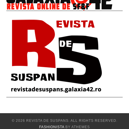
© 2026 REVISTA DE SUSPANS. ALL RIGHTS RESERVED.
FASHIONISTA
BY ATHEMES