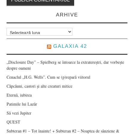
ARHIVE
Arhive
GALAXIA 42
„Disclosure Day” – Spielberg se întoarce la extratereștri, dar vorbește
despre oameni
Cenaclul „H.G. Wells”. Cum se (p)repară viitorul
Căpcăuni, castori și alte creaturi mitice
Eternă, iubirea
Patimile lui Lazăr
Să vezi Jupiter
QUEST
Subteran #1 – Tot înainte! + Subteran #2 – Noaptea de sânziene &