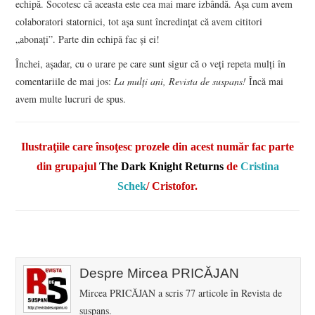
echipă. Socotesc că aceasta este cea mai mare izbândă. Așa cum avem
colaboratori statornici, tot așa sunt încredințat că avem cititori
„abonați”. Parte din echipă fac și ei!
Închei, așadar, cu o urare pe care sunt sigur că o veți repeta mulți în
comentariile de mai jos:
La mulți ani, Revista de suspans!
Încă mai
avem multe lucruri de spus.
Ilustraţiile care însoţesc prozele din acest număr fac parte
din grupajul
The Dark Knight Returns
de
Cristina
Schek
/
Cristofor
.
Despre Mircea PRICĂJAN
Mircea PRICĂJAN a scris 77 articole în Revista de
suspans.