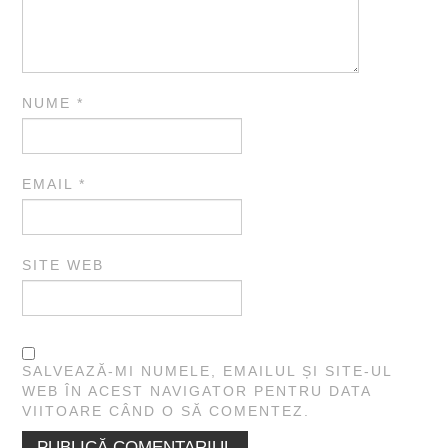
NUME
*
EMAIL
*
SITE WEB
SALVEAZĂ-MI NUMELE, EMAILUL ȘI SITE-UL
WEB ÎN ACEST NAVIGATOR PENTRU DATA
VIITOARE CÂND O SĂ COMENTEZ.