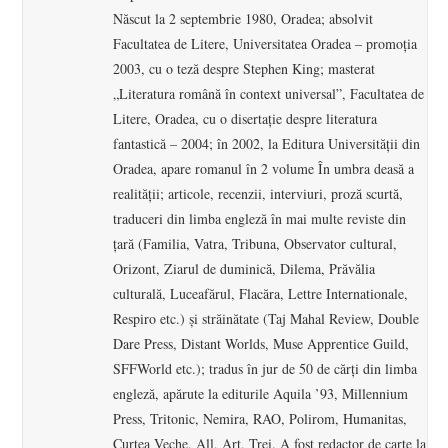
Născut la 2 septembrie 1980, Oradea; absolvit
Facultatea de Litere, Universitatea Oradea – promoţia
2003, cu o teză despre Stephen King; masterat
„Literatura română în context universal”, Facultatea de
Litere, Oradea, cu o disertaţie despre literatura
fantastică – 2004; în 2002, la Editura Universităţii din
Oradea, apare romanul în 2 volume În umbra deasă a
realităţii; articole, recenzii, interviuri, proză scurtă,
traduceri din limba engleză în mai multe reviste din
ţară (Familia, Vatra, Tribuna, Observator cultural,
Orizont, Ziarul de duminică, Dilema, Prăvălia
culturală, Luceafărul, Flacăra, Lettre Internationale,
Respiro etc.) şi străinătate (Taj Mahal Review, Double
Dare Press, Distant Worlds, Muse Apprentice Guild,
SFFWorld etc.); tradus în jur de 50 de cărţi din limba
engleză, apărute la editurile Aquila ’93, Millennium
Press, Tritonic, Nemira, RAO, Polirom, Humanitas,
Curtea Veche, All, Art, Trei. A fost redactor de carte la