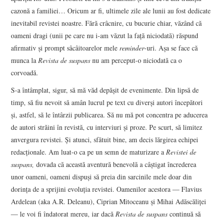
cazonă a familiei… Oricum ar fi, ultimele zile ale lunii au fost dedicate
inevitabil revistei noastre. Fără crâcnire, cu bucurie chiar, văzând că
oameni dragi (unii pe care nu i-am văzut la față niciodată) răspund
afirmativ și prompt sâcâitoarelor mele
reminder
-uri. Așa se face că
munca la
Revista de suspans
nu am perceput-o niciodată ca o
corvoadă.
S-a întâmplat, sigur, să mă văd depășit de evenimente. Din lipsă de
timp, să fiu nevoit să amân lucrul pe text cu diverși autori începători
și, astfel, să le întârzii publicarea. Să nu mă pot concentra pe aducerea
de autori străini în revistă, cu interviuri și proze. Pe scurt, să limitez
anvergura revistei. Și atunci, sfătuit bine, am decis lărgirea echipei
redacționale. Am luat-o ca pe un semn de maturizare a
Revistei de
suspans,
dovada că această aventură benevolă a câștigat încrederea
unor oameni, oameni dispuși să preia din sarcinile mele doar din
dorința de a sprijini evoluția revistei. Oamenilor acestora ― Flavius
Ardelean (aka A.R. Deleanu), Ciprian Mitoceanu și Mihai Adăscăliței
― le voi fi îndatorat mereu, iar dacă
Revista de suspans
continuă să