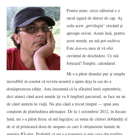
VIZIUNI ȘI SPECTRE
Pentru mine, orice editorial e o
sursă sigură de dureri de cap. Aș
CONTRAPAGINI
ceda acest „privilegiu” oricând și
aproape oricui. Acum însă, pentru
CARTE & FILM
acest număr, nu mă pot eschiva.
Este
datoria
mea să vă ofer
SUSPANS
cuvântul de deschidere. Ce mă
forțează? Simplu: calendarul.
NUMĂRUL 48 /
Mi s-a părut deunăzi pur și simplu
incredibil să constat că revista noastră a ajuns deja la cea de-a
MARTIE 2018
douăsprezecea ediție. Asta înseamnă că la sfârșitul lunii septembrie,
deci atunci când acest număr își va fi împlinit parcursul, se face un an
NUMĂRUL 49 /
de când suntem în viață. Nu știu când a trecut timpul ― spun asta
conștient de platitudinea afirmației. De la 1 octombrie 2012, în fiecare
APRILIE 2018
lună, mi s-a părut firesc să mă îngrijesc ca suma de cititori dobândiți zi
de zi să primească doza de suspans cu care îi obișnuisem înainte de
apariția
RS
-ului. Probabil că mi s-a transmis și mie ceva din tradiția