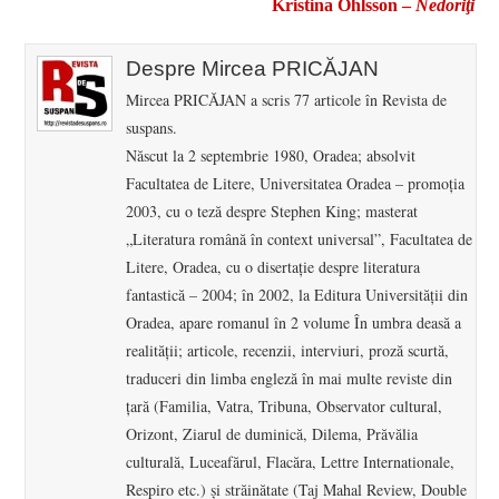
Kristina Ohlsson –
Nedoriţi
Despre Mircea PRICĂJAN
Mircea PRICĂJAN a scris 77 articole în Revista de
suspans.
Născut la 2 septembrie 1980, Oradea; absolvit
Facultatea de Litere, Universitatea Oradea – promoţia
2003, cu o teză despre Stephen King; masterat
„Literatura română în context universal”, Facultatea de
Litere, Oradea, cu o disertaţie despre literatura
fantastică – 2004; în 2002, la Editura Universităţii din
Oradea, apare romanul în 2 volume În umbra deasă a
realităţii; articole, recenzii, interviuri, proză scurtă,
traduceri din limba engleză în mai multe reviste din
ţară (Familia, Vatra, Tribuna, Observator cultural,
Orizont, Ziarul de duminică, Dilema, Prăvălia
culturală, Luceafărul, Flacăra, Lettre Internationale,
Respiro etc.) şi străinătate (Taj Mahal Review, Double