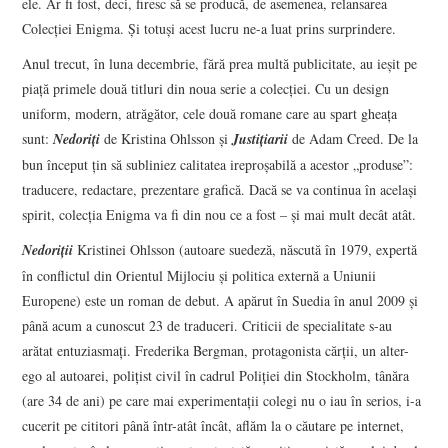
ele. Ar fi fost, deci, firesc să se producă, de asemenea, relansarea
Colecţiei Enigma. Şi totuşi acest lucru ne-a luat prins surprindere.
Anul trecut, în luna decembrie, fără prea multă publicitate, au ieşit pe
piaţă primele două titluri din noua serie a colecţiei. Cu un design
uniform, modern, atrăgător, cele două romane care au spart gheaţa
sunt:
Nedoriţi
de Kristina Ohlsson
şi
Justiţiarii
de Adam Creed. De la
bun început ţin să subliniez calitatea ireproşabilă a acestor „produse”:
traducere, redactare, prezentare grafică. Dacă se va continua în acelaşi
spirit, colecţia Enigma va fi din nou ce a fost – şi mai mult decât atât.
Nedoriţii
Kristinei Ohlsson (autoare suedeză, născută în 1979, expertă
în conflictul din Orientul Mijlociu şi politica externă a Uniunii
Europene) este un roman de debut. A apărut în Suedia în anul 2009 şi
până acum a cunoscut 23 de traduceri. Criticii de specialitate s-au
arătat entuziasmaţi. Frederika Bergman, protagonista cărţii, un alter-
ego al autoarei, poliţist civil în cadrul Poliţiei din Stockholm, tânăra
(are 34 de ani) pe care mai experimentaţii colegi nu o iau în serios, i-a
cucerit pe cititori până într-atât încât, aflăm la o căutare pe internet,