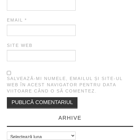
EMAIL
*
SITE WEB
SALVEAZĂ-MI NUMELE, EMAILUL ȘI SITE-UL
WEB ÎN ACEST NAVIGATOR PENTRU DATA
VIITOARE CÂND O SĂ COMENTEZ.
ARHIVE
Arhive