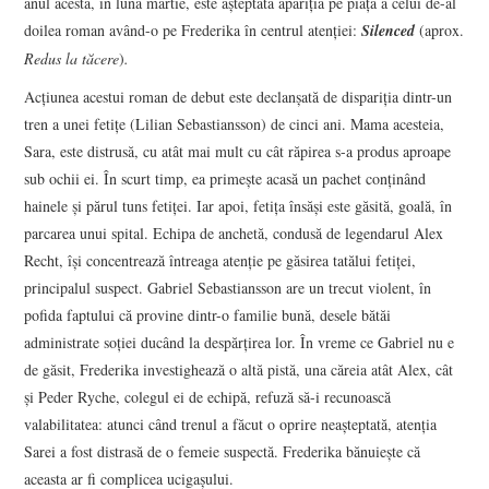
anul acesta, în luna martie, este aşteptată apariţia pe piaţă a celui de-al
doilea roman având-o pe Frederika în centrul atenţiei:
Silenced
(aprox.
Redus la tăcere
)
.
Acţiunea acestui roman de debut este declanşată de dispariţia dintr-un
tren a unei fetiţe (Lilian Sebastiansson) de cinci ani. Mama acesteia,
Sara, este distrusă, cu atât mai mult cu cât răpirea s-a produs aproape
sub ochii ei. În scurt timp, ea primeşte acasă un pachet conţinând
hainele şi părul tuns fetiţei. Iar apoi, fetiţa însăşi este găsită, goală, în
parcarea unui spital. Echipa de anchetă, condusă de legendarul Alex
Recht, îşi concentrează întreaga atenţie pe găsirea tatălui fetiţei,
principalul suspect. Gabriel Sebastiansson are un trecut violent, în
pofida faptului că provine dintr-o familie bună, desele bătăi
administrate soţiei ducând la despărţirea lor. În vreme ce Gabriel nu e
de găsit, Frederika investighează o altă pistă, una căreia atât Alex, cât
şi Peder Ryche, colegul ei de echipă, refuză să-i recunoască
valabilitatea: atunci când trenul a făcut o oprire neaşteptată, atenţia
Sarei a fost distrasă de o femeie suspectă. Frederika bănuieşte că
aceasta ar fi complicea ucigaşului.