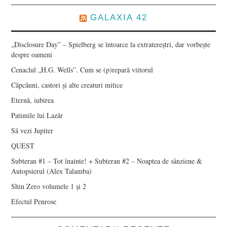
GALAXIA 42
„Disclosure Day” – Spielberg se întoarce la extratereștri, dar vorbește
despre oameni
Cenaclul „H.G. Wells”. Cum se (p)repară viitorul
Căpcăuni, castori și alte creaturi mitice
Eternă, iubirea
Patimile lui Lazăr
Să vezi Jupiter
QUEST
Subteran #1 – Tot înainte! + Subteran #2 – Noaptea de sânziene &
Autopsierul (Alex Talamba)
Shin Zero volumele 1 și 2
Efectul Penrose