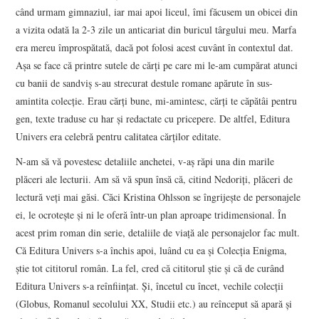
când urmam gimnaziul, iar mai apoi liceul, îmi făcusem un obicei din
a vizita odată la 2-3 zile un anticariat din buricul târgului meu. Marfa
era mereu împrospătată, dacă pot folosi acest cuvânt în contextul dat.
Aşa se face că printre sutele de cărţi pe care mi le-am cumpărat atunci
cu banii de sandviş s-au strecurat destule romane apărute în sus-
amintita colecţie. Erau cărţi bune, mi-amintesc, cărţi te căpătâi pentru
gen, texte traduse cu har şi redactate cu pricepere. De altfel, Editura
Univers era celebră pentru calitatea cărţilor editate.
N-am să vă povestesc detaliile anchetei, v-aş răpi una din marile
plăceri ale lecturii. Am să vă spun însă că, citind Nedoriţi, plăceri de
lectură veţi mai găsi. Căci Kristina Ohlsson se îngrijeşte de personajele
ei, le ocroteşte şi ni le oferă într-un plan aproape tridimensional. În
acest prim roman din serie, detaliile de viaţă ale personajelor fac mult.
Că Editura Univers s-a închis apoi, luând cu ea şi Colecţia Enigma,
ştie tot cititorul român. La fel, cred că cititorul ştie şi că de curând
Editura Univers s-a reînfiinţat. Şi, încetul cu încet, vechile colecţii
(Globus, Romanul secolului XX, Studii etc.) au reînceput să apară şi