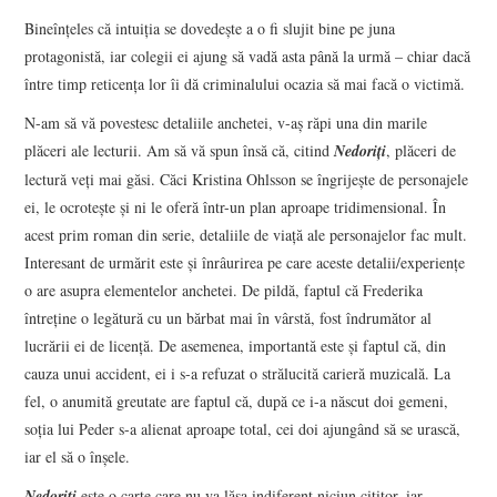
Bineînţeles că intuiţia se dovedeşte a o fi slujit bine pe juna
protagonistă, iar colegii ei ajung să vadă asta până la urmă – chiar dacă
între timp reticenţa lor îi dă criminalului ocazia să mai facă o victimă.
N-am să vă povestesc detaliile anchetei, v-aş răpi una din marile
plăceri ale lecturii. Am să vă spun însă că, citind
Nedoriţi
, plăceri de
lectură veţi mai găsi. Căci Kristina Ohlsson se îngrijeşte de personajele
ei, le ocroteşte şi ni le oferă într-un plan aproape tridimensional. În
acest prim roman din serie, detaliile de viaţă ale personajelor fac mult.
Interesant de urmărit este şi înrâurirea pe care aceste detalii/experienţe
o are asupra elementelor anchetei. De pildă, faptul că Frederika
întreţine o legătură cu un bărbat mai în vârstă, fost îndrumător al
lucrării ei de licenţă. De asemenea, importantă este şi faptul că, din
cauza unui accident, ei i s-a refuzat o strălucită carieră muzicală. La
fel, o anumită greutate are faptul că, după ce i-a născut doi gemeni,
soţia lui Peder s-a alienat aproape total, cei doi ajungând să se urască,
iar el să o înşele.
Nedoriţi
este o carte care nu va lăsa indiferent niciun cititor, iar