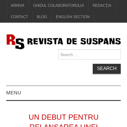
ARHIVA
GHIDUL COLABORATORULUI
REDACŢIA
CONTACT
BLOG
ENGLISH SECTION
Search
for:
MENU
EDITORIAL
UN DEBUT PENTRU
PROZĂ
RELANSAREA UNEI