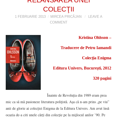
COLECŢII
VIZIUNI ȘI SPECTRE
1 FEBRUARIE 2013
MIRCEA PRICĂJAN
LEAVE A
CONTRAPAGINI
COMMENT
CARTE & FILM
Kristina Ohlsson –
Traducere de Petru Iamandi
SUSPANS
Colecţia Enigma
NUMĂRUL 48 /
Editura Univers, Bucureşti, 2012
MARTIE 2018
320 pagini
NUMĂRUL 49 /
Înainte de Revoluţia din 1989 eram prea
APRILIE 2018
mic ca să mă pasioneze literatura poliţistă. Aşa că n-am prins „pe viu”
anii de glorie ai colecţiei Enigma de la Editura Univers. Am avut însă
ocazia de-a citi unele cărţi din colecţie pe la mijlocul anilor ’90. Pe