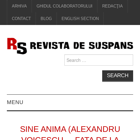
ARHIVA
GHIDUL COLABORATORULUI
REDACŢIA
CONTACT
BLOG
ENGLISH SECTION
Search
for:
MENU
EDITORIAL
SINE ANIMA (ALEXANDRU
PROZĂ
VOICESCU – „FATA DE LA