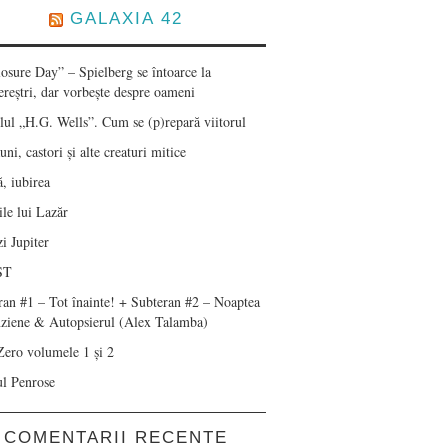
GALAXIA 42
losure Day” – Spielberg se întoarce la
ereștri, dar vorbește despre oameni
lul „H.G. Wells”. Cum se (p)repară viitorul
ni, castori și alte creaturi mitice
, iubirea
le lui Lazăr
i Jupiter
ST
ran #1 – Tot înainte! + Subteran #2 – Noaptea
nziene & Autopsierul (Alex Talamba)
Zero volumele 1 și 2
ul Penrose
COMENTARII RECENTE