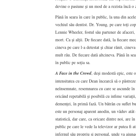
devine o pasiune şi un mod de a rezista încă o z
Până în seara în care în public, la una din ac
vechiul său dentist. Dr. Young, pe care toţi cop
Lennie Wheeler, fostul său partener de afaceri,
mort. Ca şi alţii. De fiecare dată, la fiecare m
cineva pe care l-a detestat şi chiar rănit, cinev
mult rău. De fiecare dată altcineva. Până în se
în public pe soţia sa.
A Face in the Crowd
, deşi modestă epic, este 
intensitatea cu care Dean încearcă să o păstreze
neînsemnate, resemnarea cu care se ascunde în f
oricând repetabilă şi posibilă cu infime variaţi
demenţei, în primă fază. Un bătrân cu suflet bu
este un personaj aparent anodin, un văduv atât
statistică, dar care, ca oricare dintre noi, are în
public pe care le vede la televizor ar putea fi atâ
infernul său propriu şi personal, unde va ajunge 