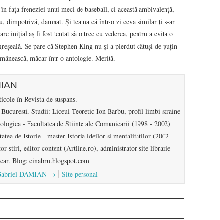
i în faţa freneziei unui meci de baseball, ci această ambivalenţă,
au, dimpotrivă, damnat. Şi teama că într-o zi ceva similar ţi s-ar
are iniţial aş fi fost tentat să o trec cu vederea, pentru a evita o
 greşeală. Se pare că Stephen King nu şi-a pierdut câtuşi de puţin
românească, măcar într-o antologie. Merită.
MIAN
cole în Revista de suspans.
Bucuresti. Studii: Liceul Teoretic Ion Barbu, profil limbi straine
ologica - Facultatea de Stiinte ale Comunicarii (1998 - 2002)
atea de Istorie - master Istoria ideilor si mentalitatilor (2002 -
or stiri, editor content (Artline.ro), administrator site librarie
ticar. Blog: cinabru.blogspot.com
de Gabriel DAMIAN
→
Site personal