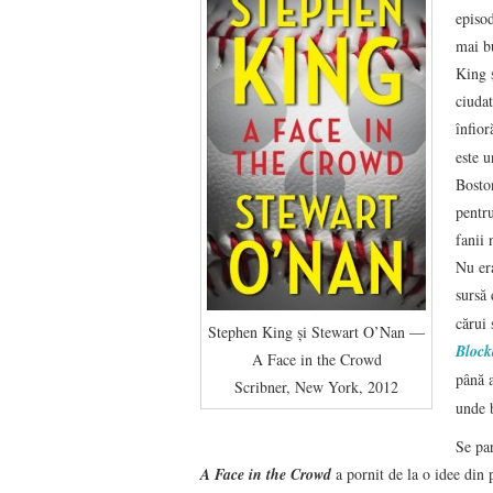
episod
mai b
King 
ciudat
înfior
este 
Boston
pentru
fanii 
Nu er
sursă 
cărui 
Stephen King şi Stewart O’Nan ―
Block
A Face in the Crowd
până 
Scribner, New York, 2012
unde b
Se par
A Face in the Crowd
a pornit de la o idee din