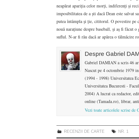
neapărat apariţia celor morţi, indiferenţi şi rec
imposibilitatea de a şti dacă Dean este salvat s
putea întâmpla şi ţie, cititorul. O povestire pe c
nouă naraţiune despre baseball, şi aş fi făcut o
suflul. N-ar fi rău dacă ar apărea o tălmăcire 
Despre Gabriel DA
Gabriel DAMIAN a scris 46 arti
Nascut pe 4 octombrie 1979 in 
(1994 - 1998) Universitatea Ec
Universitatea Bucuresti - Facult
2004) A lucrat ca redactor, edit
online (Tamada.ro), librar, an
Vezi toate articolele scrise 
RECENZII DE CARTE
NR. 1