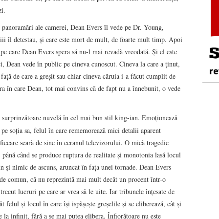
i.
ele panoramări ale camerei, Dean Evers îl vede pe Dr. Young,
iii îl detestau, şi care este mort de mult, de foarte mult timp. Apoi
 pe care Dean Evers spera să nu-l mai revadă vreodată. Şi el este
eci, Dean vede în public pe cineva cunoscut. Cineva la care a ţinut,
a faţă de care a greşit sau chiar cineva căruia i-a făcut cumplit de
ara în care Dean, tot mai convins că de fapt nu a înnebunit, o vede
o surprinzătoare nuvelă în cel mai bun stil king-ian. Emoţionează
 pe soţia sa, felul în care rememorează mici detalii aparent
iecare seară de sine în ecranul televizorului. O mică tragedie
i, până când se produce ruptura de realitate şi monotonia lasă locul
n şi nimic de ascuns, aruncat în faţa unei tornade. Dean Evers
 de comun, că nu reprezintă mai mult decât un procent într-o
 trecut lucruri pe care ar vrea să le uite. Iar tribunele înţesate de
t felul şi locul în care îşi ispăşeşte greşelile şi se eliberează, cât şi
la infinit, fără a se mai putea elibera. Înfiorătoare nu este