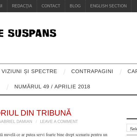
I
REDACŢIA
CONTACT
BLOG
ENGLISH SECTION
VIZIUNI ȘI SPECTRE
CONTRAPAGINI
CA
8
NUMĂRUL 49 / APRILIE 2018
IUL DIN TRIBUNĂ
GABRIEL DAMIAN
LEAVE A COMMENT
Arhiv
ă nuvelă ce ar putea servi foarte bine drept scenariu pentru un