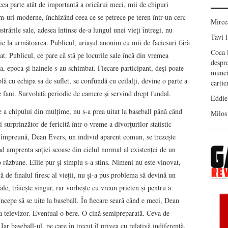
ea parte atât de importantă a oricărui meci, mii de chipuri
em-uri moderne, închizând ceea ce se petrece pe teren într-un cerc
Mirc
ustrările sale, adesea întinse de-a lungul unei vieţi întregi, nu
Tavi
l
ţie la următoarea. Publicul, uriaşul anonim cu mii de faciesuri fără
Coca
at. Publicul, ce pare că stă pe locurile sale încă din vremea
despr
ia, epoca şi hainele s-au schimbat. Fiecare participant, deşi poate
munci
plă cu echipa sa de suflet, se confundă cu ceilalţi, devine o parte a
carti
 fani. Survolată periodic de camere şi servind drept fundal.
Eddie
 a chipului din mulţime, nu s-a prea uitat la baseball până când
Milos
i surprinzător de fericită într-o vreme a divorţurilor statistic
 împreună, Dean Evers, un individ aparent comun, se trezeşte
nd amprenta soţiei scoase din ciclul normal al existenţei de un
 răzbune. Ellie pur şi simplu s-a stins. Nimeni nu este vinovat,
ă de finalul firesc al vieţii, nu şi-a pus problema să devină un
le, trăieşte singur, rar vorbeşte cu vreun prieten şi pentru a
începe să se uite la baseball. În fiecare seară când e meci, Dean
a televizor. Eventual o bere. O cină semipreparată. Ceva de
ar baseball-ul, pe care în trecut îl privea cu relativă indiferenţă,