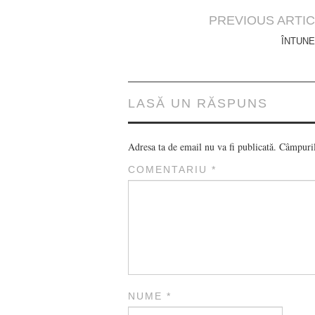
Post
PREVIOUS ARTI
navigation
ÎNTUNE
LASĂ UN RĂSPUNS
Adresa ta de email nu va fi publicată.
Câmpuril
COMENTARIU
*
NUME
*