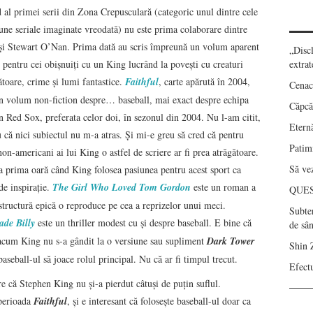
 al primei serii din Zona Crepusculară (categoric unul dintre cele
une seriale imaginate vreodată) nu este prima colaborare dintre
şi Stewart O’Nan. Prima dată au scris împreună un volum aparent
„Disc
 pentru cei obişnuiţi cu un King lucrând la poveşti cu creaturi
extrat
ătoare, crime şi lumi fantastice.
Faithful
, carte apărută în 2004,
Cenac
un volum non-fiction despre… baseball, mai exact despre echipa
Căpcău
 Red Sox, preferata celor doi, în sezonul din 2004. Nu l-am citit,
Eternă
 că nici subiectul nu m-a atras. Şi mi-e greu să cred că pentru
Patimi
non-americani ai lui King o astfel de scriere ar fi prea atrăgătoare.
Să vez
a prima oară când King folosea pasiunea pentru acest sport ca
de inspiraţie.
The Girl Who Loved Tom Gordon
este un roman a
QUE
structură epică o reproduce pe cea a reprizelor unui meci.
Subte
ade Billy
este un thriller modest cu şi despre baseball. E bine că
de sâ
acum King nu s-a gândit la o versiune sau supliment
Dark Tower
Shin 
aseball-ul să joace rolul principal. Nu că ar fi timpul trecut.
Efect
e că Stephen King nu şi-a pierdut câtuşi de puţin suflul.
 perioada
Faithful
, şi e interesant că foloseşte baseball-ul doar ca