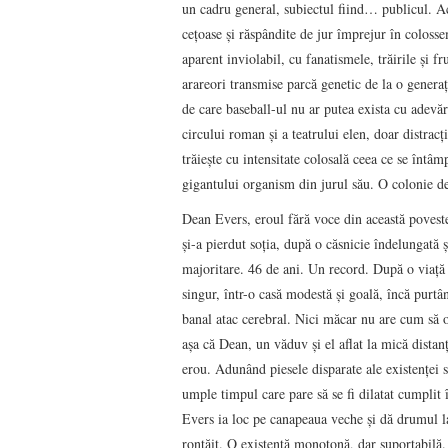
un cadru general, subiectul fiind… publicul. Ac
ceţoase şi răspândite de jur împrejur în coloss
aparent inviolabil, cu fanatismele, trăirile şi fr
arareori transmise parcă genetic de la o genera
de care baseball-ul nu ar putea exista cu adevăr
circului roman şi a teatrului elen, doar distracţ
trăieşte cu intensitate colosală ceea ce se întâm
gigantului organism din jurul său. O colonie de
Dean Evers, eroul fără voce din această poveste
şi-a pierdut soţia, după o căsnicie îndelungată ş
majoritare. 46 de ani. Un record. După o viaţă
singur, într-o casă modestă şi goală, încă purtâ
banal atac cerebral. Nici măcar nu are cum să o
aşa că Dean, un văduv şi el aflat la mică distanţ
erou. Adunând piesele disparate ale existenţei sa
umple timpul care pare să se fi dilatat cumplit 
Evers ia loc pe canapeaua veche şi dă drumul l
ronţăit. O existenţă monotonă, dar suportabilă. I