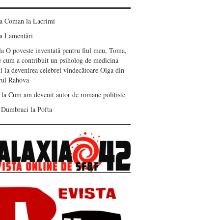
ea Coman
la
Lacrimi
a
Lamentări
la
O poveste inventată pentru fiul meu, Toma,
e cum a contribuit un psiholog de medicina
i la devenirea celebrei vindecătoare Olga din
erul Rahova
la
Cum am devenit autor de romane polițiste
 Dumbraci
la
Pofta