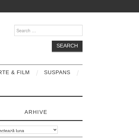
Search
for:
RTE & FILM
SUSPANS
ARHIVE
e