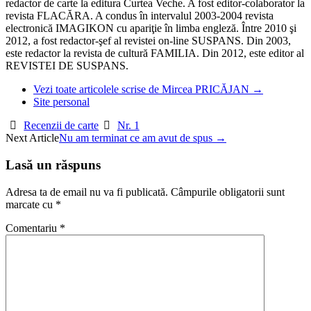
redactor de carte la editura Curtea Veche. A fost editor-colaborator la
revista FLACĂRA. A condus în intervalul 2003-2004 revista
electronică IMAGIKON cu apariţie în limba engleză. Între 2010 şi
2012, a fost redactor-şef al revistei on-line SUSPANS. Din 2003,
este redactor la revista de cultură FAMILIA. Din 2012, este editor al
REVISTEI DE SUSPANS.
Vezi toate articolele scrise de Mircea PRICĂJAN
→
Site personal
Recenzii de carte
Nr. 1
Post
Next Article
Nu am terminat ce am avut de spus
→
navigation
Lasă un răspuns
Adresa ta de email nu va fi publicată.
Câmpurile obligatorii sunt
marcate cu
*
Comentariu
*