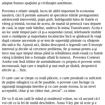
adaptat frumos spaţiului şi civilizaţiei autohtone.
Povestea e relativ simplă, lucru de altfel important în economia
narativă, căci îi permite autoarei să speculeze trăirile protagonistei:
adolescentă introvertită, puţin
goth
, îndrăgostită lulea de fratele ei
vitreg şi trimisă, tocmai de aceea, de mamă să petreacă vara departe
de casă, la nişte rude bătrâne, undeva în inima Transilvaniei. Acela e
un loc unde timpul pare că şi-a suspendat cursul, telefoanele mobile
sunt o ciudăţenie şi majoritatea localnicilor încă se ghidează în viaţă
după cutume ancestrale şi se tem de superstiţii păstrate cu sfinţenie
din tată-n fiu. Ajunsă aici, tânăra descoperă o legendă care îi trezeşte
interesul şi decide să cerceteze problema, fie şi numai pentru a-şi
trece mai uşor timpul rămas până la reîntâlnirea mult-visată cu fratele
vitreg (cântăreţ într-o formaţie aflată în turneu). Povestea Contesei
Aneke este însă izbitor de asemănătoare cu propria ei poveste semi-
incestuoasă, fapt care o implică şi mai mult pe tânără, deopotrivă
afectiv şi… fizic.
O carte care se citeşte cu reală plăcere, o carte presărată cu suficient
de puţine stângăcii ca să fie pasabile, o poveste care încinge cu
siguranţă imaginaţia tinerilor şi cu care poate rezona, la un nivel
acceptabil, chiar şi un cititor mai „trecut”, ca mine.
De va fi să-mi cadă în mână şi următorul volum, nu vă ascund că-l
voi citi cu la fel de multă deschidere. Anna Váry ştie să scrie şi e