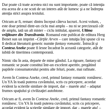
Dar poate că toate acestea nici nu sunt importante, poate că intenţia
era aceea de a ne scuti de un interes atât de lumesc şi a ne îndrepta
atenţia strict asupra textului.
Oricum ar fi, remarc dintru început câteva lucruri. Acest volum, ,
este doar primul dintr-un ciclu mai amplu – nu ni se precizează
cât
de amplu, iată un alt mister – ciclu intitulat, aparent,
Ultima
vrăjitoare din Transilvania
. Romanul este publicat de editura Herg
Benet sun un imprint –
Cărţile Arven
– care intuiţia îmi spune că va
fi dedicat literaturii generic numite
fantasy romantic
. Întrucât şi
Contesa Aneke
poate fi lesne încadrat în această categorie, atât de
iubită de tinerimea contemporană.
Nimic rău în asta, departe de mine gândul. La rigoare, fantasy-ul
romantic se poate constitui într-un excelent aperitiv, pregătind
papilele consumatorului pentru alte feluri, poate, mai rafinate.
Avem în Contesa Aneke, cred, primul fantasy romantic românesc.
Un YA în toată puterea cuvântului, scris cu pricepere, acordat
evident la scrierile similare de import, dar – marele atu! – adaptat
frumos spaţiului şi civilizaţiei autohtone.
Oricum ar fi, avem în
Contesa Aneke
, cred, primul fantasy romantic
românesc. Un YA în toată puterea cuvântului, scris cu pricepere,
acordat evident la scrierile similare de import, dar – marele atu! –