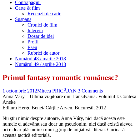
Contrapagini
Carte & film
Recenzii de carte
Suspans
Cronici de film
Interviu
Dosar de idei
Profil
Eseu
Rubrici de autor
Numărul 48 / martie 2018
Numărul 49 / aprilie 2018
Primul fantasy romantic românesc?
1 octombrie 2012
Mircea PRICĂJAN
3 Comments
Anna Váry – Ultima vrăjitoare din Transilvania. Volumul I: Contesa
Aneke
Editura Herge Benet/ Cărţile Arven, Bucureşti, 2012
Nu ştiu nimic despre autoare, Anna Váry, nici dacă acesta este
numele ei adevărat sau doar un pseudonim, nici dacă există aievea
ori e doar plăsmuirea unui „grup de iniţiativă” literar. Curioasă
această tactică editorială.