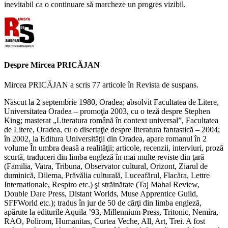
inevitabil ca o continuare să marcheze un progres vizibil.
Despre Mircea PRICĂJAN
Mircea PRICĂJAN a scris 77 articole în Revista de suspans.
Născut la 2 septembrie 1980, Oradea; absolvit Facultatea de Litere,
Universitatea Oradea – promoţia 2003, cu o teză despre Stephen
King; masterat „Literatura română în context universal”, Facultatea
de Litere, Oradea, cu o disertaţie despre literatura fantastică – 2004;
în 2002, la Editura Universităţii din Oradea, apare romanul în 2
volume În umbra deasă a realităţii; articole, recenzii, interviuri, proză
scurtă, traduceri din limba engleză în mai multe reviste din ţară
(Familia, Vatra, Tribuna, Observator cultural, Orizont, Ziarul de
duminică, Dilema, Prăvălia culturală, Luceafărul, Flacăra, Lettre
Internationale, Respiro etc.) şi străinătate (Taj Mahal Review,
Double Dare Press, Distant Worlds, Muse Apprentice Guild,
SFFWorld etc.); tradus în jur de 50 de cărţi din limba engleză,
apărute la editurile Aquila ’93, Millennium Press, Tritonic, Nemira,
RAO, Polirom, Humanitas, Curtea Veche, All, Art, Trei. A fost