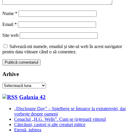
Nume
*
Email
*
Site web
Salvează-mi numele, emailul și site-ul web în acest navigator
pentru data viitoare când o să comentez.
Arhive
Arhive
Galaxia 42
„Disclosure Day” – Spielberg se întoarce la extratereștri, dar
vorbește despre oameni
Cenaclul „H.G. Wells”. Cum se (p)repară viitorul
Căpcăuni, castori și alte creaturi mitice
Eternă, iubirea