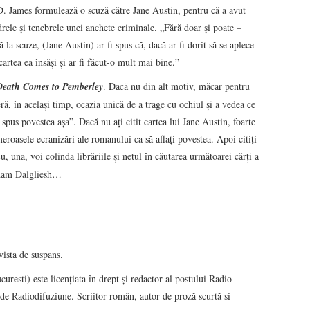
. James formulează o scuză către Jane Austin, pentru că a avut
rele şi tenebrele unei anchete criminale. „Fără doar şi poate –
la scuze, (Jane Austin) ar fi spus că, dacă ar fi dorit să se aplece
cartea ea însăşi şi ar fi făcut-o mult mai bine.”
Death Comes to Pemberley
. Dacă nu din alt motiv, măcar pentru
eră, în acelaşi timp, ocazia unică de a trage cu ochiul şi a vedea ce
pus povestea aşa”. Dacă nu aţi citit cartea lui Jane Austin, foarte
meroasele ecranizări ale romanului ca să aflaţi povestea. Apoi citiţi
, una, voi colinda librăriile şi netul în căutarea următoarei cărţi a
 Adam Dalgliesh…
ista de suspans.
ti) este licenţiata în drept şi redactor al postului Radio
e Radiodifuziune. Scriitor român, autor de proză scurtă si