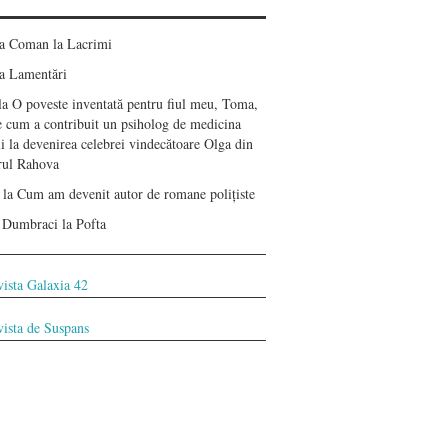
ea Coman
la
Lacrimi
a
Lamentări
la
O poveste inventată pentru fiul meu, Toma,
e cum a contribuit un psiholog de medicina
i la devenirea celebrei vindecătoare Olga din
erul Rahova
la
Cum am devenit autor de romane polițiste
 Dumbraci
la
Pofta