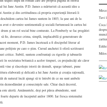
a un sequel după un roman care are propria pagină în istoria
al lui Jane Austin. P.D. James a mărturisit că această idee a
Mirc
i Austin şi din certitudinea că propria experienţă literară îi
Tavi
l
deschidem cartea lui James suntem în 1803, la şase ani de la
u avut o devenire sentimentală şi socială furtunoasă în cartea lui
Coca
despr
n drum şi un rol social bine conturate. La Pemberly se fac pregătiri
munci
i să fie, deoarece crima, simplă, implacabilă şi generatoare de
carti
acest moment, P.D. James încetează a fi discipolul literar al
Eddie
ane poliţiste pe care o ştim. Cursul anchetei îi oferă scriitoarei
Milos
nuri critice. Subtil, suntem confruntaţi cu rigorile şi tabuurile
ii în societatea britanică a acelor timpuri, cu prejudecăţi ale căror
entă vine şi răscoleşte istorii de demult, sparge tabuuri, pune
iitura elaborată şi delicată a lui Jane Austin şi creaţia raţională,
atât de natural încât ajungi să te întrebi de ce nu sunt ambele
prin deznodământ şi consecinţele sale. Chiar dacă decorul,
ea este alertă. Amănuntele, deşi pot părea abundente, sunt
p, foarte departe de începutul anilor 1800. Iar fresca sistemului
tă.