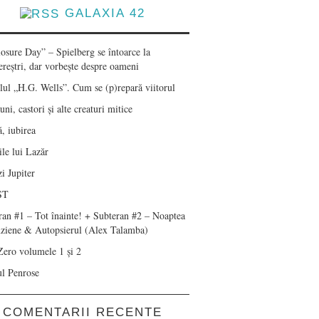
GALAXIA 42
losure Day” – Spielberg se întoarce la
ereștri, dar vorbește despre oameni
lul „H.G. Wells”. Cum se (p)repară viitorul
ni, castori și alte creaturi mitice
, iubirea
le lui Lazăr
i Jupiter
ST
ran #1 – Tot înainte! + Subteran #2 – Noaptea
nziene & Autopsierul (Alex Talamba)
Zero volumele 1 și 2
ul Penrose
COMENTARII RECENTE