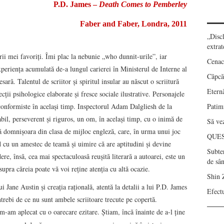
P.D. James –
Death Comes to Pemberley
Faber and Faber, Londra, 2011
„Disc
extrat
rii mei favoriţi. Îmi plac la nebunie „who dunnit-urile”, iar
Cenac
Experienţa acumulată de-a lungul carierei în Ministerul de Interne al
Căpcău
ară. Talentul de scriitor şi spiritul insular au născut o scriitură
Eternă
ţii psihologice elaborate şi fresce sociale ilustrative. Personajele
nconformiste în acelaşi timp. Inspectorul Adam Dalgliesh de la
Patimi
bil, perseverent şi riguros, un om, în acelaşi timp, cu o inimă de
Să vez
lă domnişoara din clasa de mijloc engleză, care, în urma unui joc
QUE
nd cu un amestec de teamă şi uimire că are aptitudini şi devine
Subte
e, însă, cea mai spectaculoasă reuşită literară a autoarei, este un
de sâ
asupra căreia poate vă voi reţine atenţia cu altă ocazie.
Shin 
ui Jane Austin şi creaţia raţională, atentă la detalii a lui P.D. James
Efect
întrebi de ce nu sunt ambele scriitoare trecute pe copertă.
m-am aplecat cu o oarecare ezitare. Ştiam, încă înainte de a-l ţine