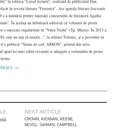
ie" în rubrica "Luxul lecturii", realizată de publicistul Dan
at în revista literara "Fereastra". Are apariţii literare frecvente
 s-a numărat printre laureații concursului de literatură Agatha
une". În acelaşi an debutează editorial cu volumul de proză
u o oarecare regularitate în "Vatra Veche" (Tg. Mureş). În 2013 a
Pe cine nu laşi să moară...", la editura Tritonic, şi o povestire în
2014 a publicat "Nume de cod: ARKON", primul din seria
 apari'iei unei editii revazute si adaugite a volumului de proza
itonic.
a IONESCU
→
CLE
NEXT ARTICLE
CRONIN, KIERNAN, KEENE,
IRĂ
NEVILL, GAIMAN, CAMPBELL