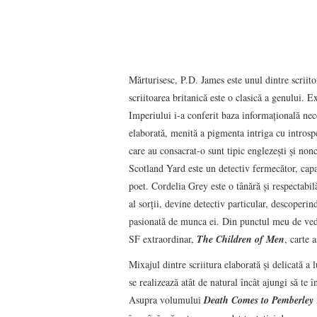
Mărturisesc, P.D. James este unul dintre scriito
scriitoarea britanică este o clasică a genului. 
Imperiului i-a conferit baza informaţională neces
elaborată, menită a pigmenta intriga cu introspec
care au consacrat-o sunt tipic englezeşti şi no
Scotland Yard este un detectiv fermecător, capa
poet. Cordelia Grey este o tânără şi respectabi
al sorţii, devine detectiv particular, descoperi
pasionată de munca ei. Din punctul meu de veder
SF extraordinar,
The Children of Men
, carte 
Mixajul dintre scriitura elaborată şi delicată a l
se realizează atât de natural încât ajungi să te 
Asupra volumului
Death Comes to Pemberley