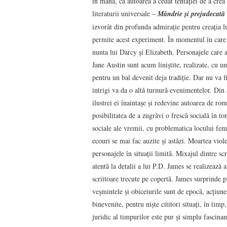
în mână, că autoarea a cedat tentaţiei de a cre
literaturii universale –
Mândrie şi prejudecată
izvorât din profunda admiraţie pentru creaţia lu
permite acest experiment. În momentul în care 
nunta lui Darcy şi Elizabeth. Personajele care a
Jane Austin sunt acum liniştite, realizate, cu u
pentru un bal devenit deja tradiţie. Dar nu va f
intrigi va da o altă turnură evenimentelor. Din 
ilustrei ei înaintaşe şi redevine autoarea de rom
posibilitatea de a zugrăvi o frescă socială în to
sociale ale vremii, cu problematica locului feme
ecouri se mai fac auzite şi astăzi. Moartea viol
personajele în situaţii limită. Mixajul dintre scr
atentă la detalii a lui P.D. James se realizează 
scriitoare trecute pe copertă. James surprinde 
veşmintele şi obiceiurile sunt de epocă, acţiun
binevenite, pentru nişte cititori situaţi, în tim
juridic al timpurilor este pur şi simplu fascinan