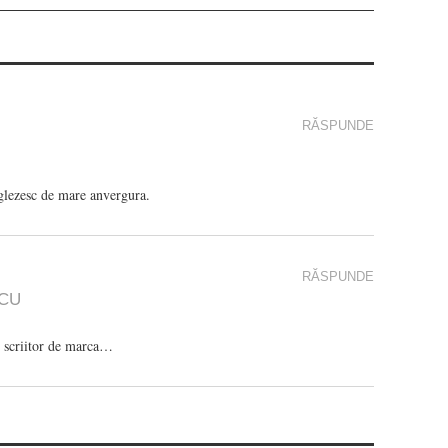
RĂSPUNDE
nglezesc de mare anvergura.
RĂSPUNDE
SCU
n scriitor de marca…