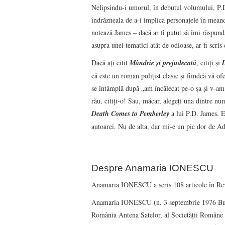
Nelipsindu-i umorul, în debutul volumului, P.D
îndrăzneala de a-i implica personajele în meand
notează James – dacă ar fi putut să îmi răspundă 
asupra unei tematici atât de odioase, ar fi scris 
Dacă aţi citit
Mândrie şi prejudecată
, citiţi şi
că este un roman poliţist clasic şi fiindcă vă of
se întâmplă după „am încălecat pe-o şa şi v-am s
rău, citiţi-o! Sau, măcar, alegeţi una dintre nu
Death Comes to Pemberley
a lui P.D. James. Eu
autoarei. Nu de alta, dar mi-e un pic dor de
Despre Anamaria IONESCU
Anamaria IONESCU a scris 108 articole în Rev
Anamaria IONESCU (n. 3 septembrie 1976 Bucures
România Antena Satelor, al Societăţii Române d