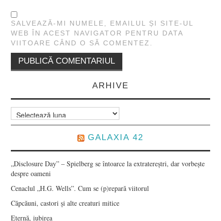
SALVEAZĂ-MI NUMELE, EMAILUL ȘI SITE-UL
WEB ÎN ACEST NAVIGATOR PENTRU DATA
VIITOARE CÂND O SĂ COMENTEZ.
ARHIVE
Arhive
GALAXIA 42
„Disclosure Day” – Spielberg se întoarce la extratereștri, dar vorbește
despre oameni
Cenaclul „H.G. Wells”. Cum se (p)repară viitorul
Căpcăuni, castori și alte creaturi mitice
Eternă, iubirea