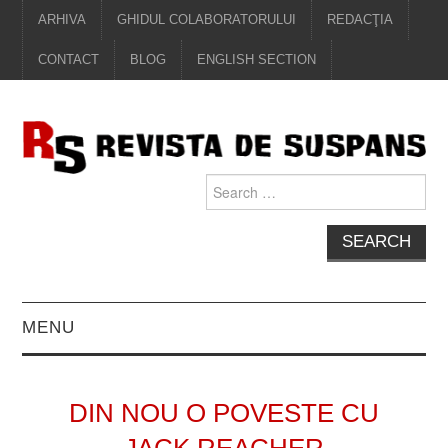
ARHIVA
GHIDUL COLABORATORULUI
REDACŢIA
CONTACT
BLOG
ENGLISH SECTION
Search
for:
MENU
EDITORIAL
DIN NOU O POVESTE CU
PROZĂ
JACK REACHER