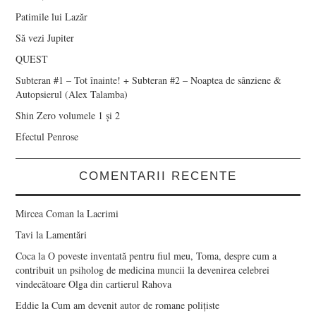
Patimile lui Lazăr
Să vezi Jupiter
QUEST
Subteran #1 – Tot înainte! + Subteran #2 – Noaptea de sânziene &
Autopsierul (Alex Talamba)
Shin Zero volumele 1 și 2
Efectul Penrose
COMENTARII RECENTE
Mircea Coman
la
Lacrimi
Tavi
la
Lamentări
Coca
la
O poveste inventată pentru fiul meu, Toma, despre cum a
contribuit un psiholog de medicina muncii la devenirea celebrei
vindecătoare Olga din cartierul Rahova
Eddie
la
Cum am devenit autor de romane polițiste