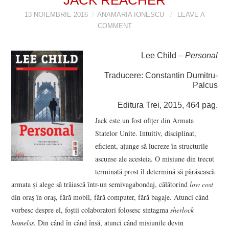
VIZIUNI ȘI SPECTRE
13 NOIEMBRIE 2016
ANAMARIA IONESCU
LEAVE A
COMMENT
CONTRAPAGINI
Lee Child –
Personal
CARTE & FILM
Traducere: Constantin Dumitru-
Palcus
SUSPANS
Editura Trei, 2015, 464 pag.
NUMĂRUL 48 /
Jack este un fost ofițer din Armata
Statelor Unite. Intuitiv, disciplinat,
MARTIE 2018
eficient, ajunge să lucreze în structurile
ascunse ale acesteia. O misiune din trecut
terminată prost îl determină să părăsească
NUMĂRUL 49 /
armata și alege să trăiască într-un semivagabondaj, călătorind
low cost
din oraș în oraș, fără mobil, fără computer, fără bagaje. Atunci când
APRILIE 2018
vorbesc despre el, foștii colaboratori folosesc sintagma
sherlock
homelss
. Din când în când însă, atunci când misiunile devin