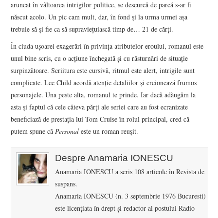
aruncat în vâltoarea intrigilor politice, se descurcă de parcă s-ar fi
născut acolo. Un pic cam mult, dar, în fond și la urma urmei așa
trebuie să și fie ca să supraviețuiască timp de… 21 de cărți.
În ciuda ușoarei exagerări în privința atributelor eroului, romanul este
unul bine scris, cu o acțiune închegată și cu răsturnări de situație
surpinzătoare. Scriitura este cursivă, ritmul este alert, intrigile sunt
complicate. Lee Child acordă atenție detaliilor și creionează frumos
personajele. Una peste alta, romanul te prinde. Iar dacă adăugăm la
asta și faptul că cele câteva părți ale seriei care au fost ecranizate
beneficiază de prestația lui Tom Cruise în rolul principal, cred că
putem spune că
Personal
este un roman reușit.
Despre Anamaria IONESCU
Anamaria IONESCU a scris 108 articole în Revista de
suspans.
Anamaria IONESCU (n. 3 septembrie 1976 Bucuresti)
este licenţiata în drept şi redactor al postului Radio