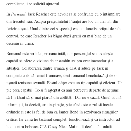
complicate, i se solicită ajutorul.
În
Personal
, Jack Reacher este nevoit să se confrunte cu o întâmplare
din trecutul său. Asupra președintelui Franței are loc un atentat, din
fericire eșuat. Unul dintre cei suspectați este un lunetist scăpat de sub
control, pe care Reacher l-a băgat după gratii cu mai bine de un
deceniu în urmă.
Romanul este scris la persoana întâi, dar personajul se dovedește
capabil să ofere o viziune de ansamblu asupra evenimentelor și a
situației. Colaborarea dintre armată și CIA îl aduce pe Jack în
compania a două femei frumoase, deci romanul beneficiază și de o
ușoară tenisune sexuală. Fostul ofițer este un tip capabil și eficient. Un
pic prea capabil. Te-ai fi așteptat ca anii petrecuți departe de acțiune
să-l fi făcut să-și mai piardă din abilități. Dar nu e cazul. Omul adună
informații, ia decizii, are inspirație, știe când este cazul să încalce
ordinele și este la fel de bun ca James Bond în rezolvarea situațiilor
critice. Iar ca să fie tacâmul complet, funcționează și ca instructor ad
hoc pentru boboaca CIA Casey Nice. Mai mult decât atât, odată