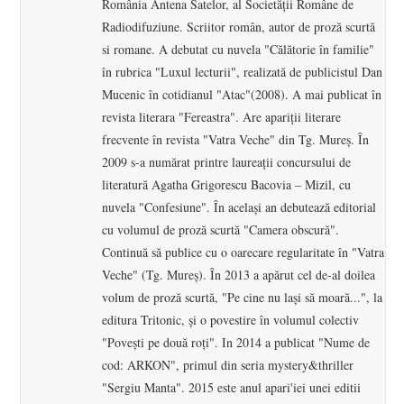
România Antena Satelor, al Societăţii Române de
Radiodifuziune. Scriitor român, autor de proză scurtă
si romane. A debutat cu nuvela "Călătorie în familie"
în rubrica "Luxul lecturii", realizată de publicistul Dan
Mucenic în cotidianul "Atac"(2008). A mai publicat în
revista literara "Fereastra". Are apariţii literare
frecvente în revista "Vatra Veche" din Tg. Mureş. În
2009 s-a numărat printre laureații concursului de
literatură Agatha Grigorescu Bacovia – Mizil, cu
nuvela "Confesiune". În acelaşi an debutează editorial
cu volumul de proză scurtă "Camera obscură".
Continuă să publice cu o oarecare regularitate în "Vatra
Veche" (Tg. Mureş). În 2013 a apărut cel de-al doilea
volum de proză scurtă, "Pe cine nu laşi să moară...", la
editura Tritonic, şi o povestire în volumul colectiv
"Poveşti pe două roţi". In 2014 a publicat "Nume de
cod: ARKON", primul din seria mystery&thriller
"Sergiu Manta". 2015 este anul apari'iei unei editii