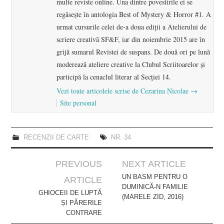
multe reviste online. Una dintre povestirile ei se
regăsește în antologia Best of Mystery & Horror #1. A
urmat cursurile celei de-a doua ediții a Atelierului de
scriere creativă SF&F, iar din noiembrie 2015 are în
grijă sumarul Revistei de suspans. De două ori pe lună
moderează ateliere creative la Clubul Scriitoarelor și
participă la cenaclul literar al Secției 14.
Vezi toate articolele scrise de Cezarina Nicolae
→
Site personal
RECENZII DE CARTE
NR. 34
Post
PREVIOUS
NEXT ARTICLE
navigation
UN BASM PENTRU O
ARTICLE
DUMINICĂ-N FAMILIE
GHIOCEII DE LUPTĂ
(MARELE ZID, 2016)
ȘI PĂRERILE
CONTRARE