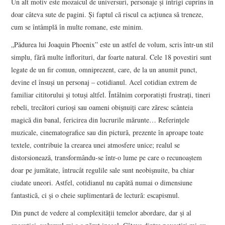
Un alt motiv este mozaicul de universuri, personaje și intrigi cuprins în
doar câteva sute de pagini. Și faptul că riscul ca acțiunea să treneze,
cum se întâmplă în multe romane, este minim.
„Pădurea lui Joaquin Phoenix” este un astfel de volum, scris într-un stil
simplu, fără multe înflorituri, dar foarte natural. Cele 18 povestiri sunt
legate de un fir comun, omniprezent, care, de la un anumit punct,
devine el însuși un personaj – cotidianul. Acel cotidian extrem de
familiar cititorului și totuși altfel. Întâlnim corporatiști frustrați, tineri
rebeli, trecători curioși sau oameni obișnuiți care zăresc scânteia
magică din banal, fericirea din lucrurile mărunte… Referințele
muzicale, cinematografice sau din pictură, prezente în aproape toate
textele, contribuie la crearea unei atmosfere unice; realul se
distorsionează, transformându-se într-o lume pe care o recunoaștem
doar pe jumătate, întrucât regulile sale sunt neobișnuite, ba chiar
ciudate uneori. Astfel, cotidianul nu capătă numai o dimensiune
fantastică, ci și o cheie suplimentară de lectură: escapismul.
Din punct de vedere al complexității temelor abordare, dar și al