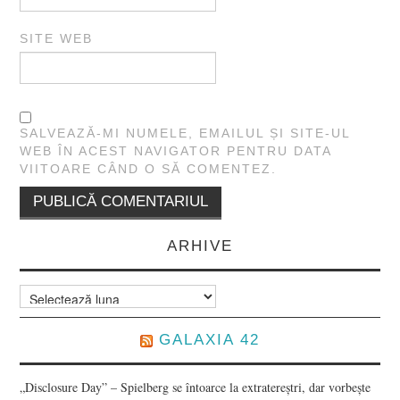
SITE WEB
SALVEAZĂ-MI NUMELE, EMAILUL ȘI SITE-UL
WEB ÎN ACEST NAVIGATOR PENTRU DATA
VIITOARE CÂND O SĂ COMENTEZ.
ARHIVE
Arhive
GALAXIA 42
„Disclosure Day” – Spielberg se întoarce la extratereștri, dar vorbește