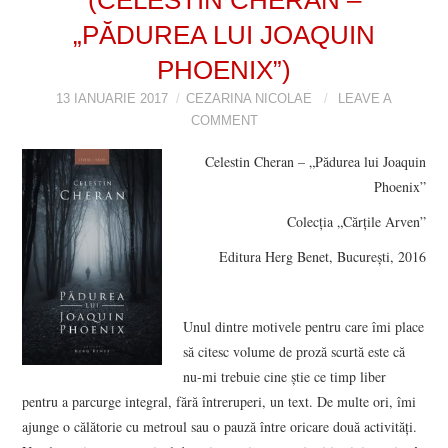
„PĂDUREA LUI JOAQUIN
VIZIUNI ȘI SPECTRE
PHOENIX”)
CONTRAPAGINI
13 IANUARIE 2017
CEZARINA NICOLAE
LEAVE A
COMMENT
CARTE & FILM
Celestin Cheran – „Pădurea lui Joaquin
SUSPANS
Phoenix”
Colecția „Cărțile Arven”
NUMĂRUL 48 /
Editura Herg Benet, București, 2016
MARTIE 2018
Unul dintre motivele pentru care îmi place
NUMĂRUL 49 /
să citesc volume de proză scurtă este că
nu-mi trebuie cine știe ce timp liber
APRILIE 2018
pentru a parcurge integral, fără întreruperi, un text. De multe ori, îmi
ajunge o călătorie cu metroul sau o pauză între oricare două activități.