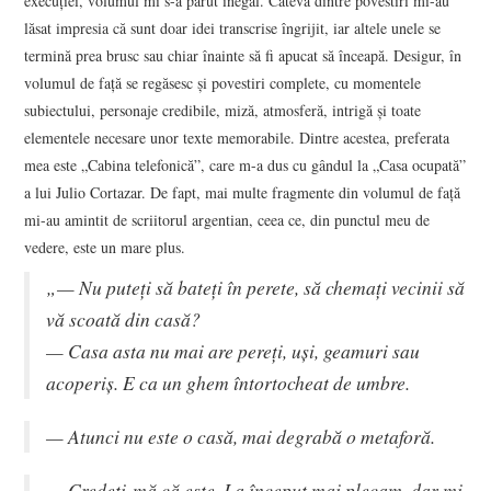
execuției, volumul mi s-a părut inegal. Câteva dintre povestiri mi-au
lăsat impresia că sunt doar idei transcrise îngrijit, iar altele unele se
termină prea brusc sau chiar înainte să fi apucat să înceapă. Desigur, în
volumul de față se regăsesc și povestiri complete, cu momentele
subiectului, personaje credibile, miză, atmosferă, intrigă și toate
elementele necesare unor texte memorabile. Dintre acestea, preferata
mea este „Cabina telefonică”, care m-a dus cu gândul la „Casa ocupată”
a lui Julio Cortazar. De fapt, mai multe fragmente din volumul de față
mi-au amintit de scriitorul argentian, ceea ce, din punctul meu de
vedere, este un mare plus.
„— Nu puteți să bateți în perete, să chemați vecinii să
vă scoată din casă?
— Casa asta nu mai are pereți, uși, geamuri sau
acoperiș. E ca un ghem întortocheat de umbre.
— Atunci nu este o casă, mai degrabă o metaforă.
— Credeți-mă că este. La început mai plecam, dar mi