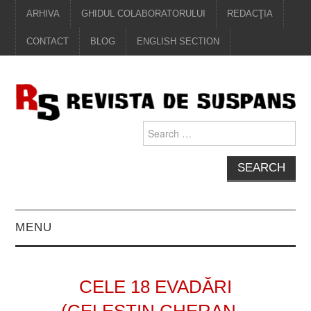
ARHIVA
GHIDUL COLABORATORULUI
REDACŢIA
CONTACT
BLOG
ENGLISH SECTION
Search
for:
MENU
EDITORIAL
CELE 18 EVADĂRI
PROZĂ
(CELESTIN CHERAN –