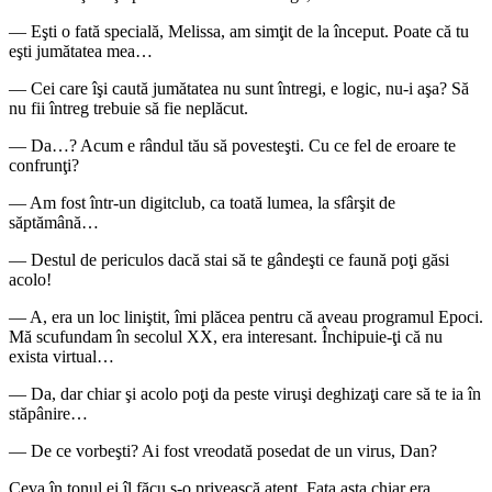
― Eşti o fată specială, Melissa, am simţit de la început. Poate că tu
eşti jumătatea mea…
― Cei care îşi caută jumătatea nu sunt întregi, e logic, nu-i aşa? Să
nu fii întreg trebuie să fie neplăcut.
― Da…? Acum e rândul tău să povesteşti. Cu ce fel de eroare te
confrunţi?
― Am fost într-un digitclub, ca toată lumea, la sfârşit de
săptămână…
― Destul de periculos dacă stai să te gândeşti ce faună poţi găsi
acolo!
― A, era un loc liniştit, îmi plăcea pentru că aveau programul Epoci.
Mă scufundam în secolul XX, era interesant. Închipuie-ţi că nu
exista virtual…
― Da, dar chiar şi acolo poţi da peste viruşi deghizaţi care să te ia în
stăpânire…
― De ce vorbeşti? Ai fost vreodată posedat de un virus, Dan?
Ceva în tonul ei îl făcu s-o privească atent. Fata asta chiar era