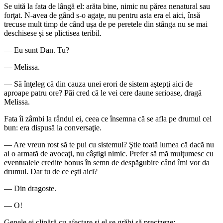
Se uită la fata de lângă el: arăta bine, nimic nu părea nenatural sau
forţat. N-avea de gând s-o agaţe, nu pentru asta era el aici, însă
trecuse mult timp de când uşa de pe peretele din stânga nu se mai
deschisese şi se plictisea teribil.
― Eu sunt Dan. Tu?
― Melissa.
― Să înţeleg că din cauza unei erori de sistem aştepţi aici de
aproape patru ore? Păi cred că le vei cere daune serioase, dragă
Melissa.
Fata îi zâmbi la rândul ei, ceea ce însemna că se afla pe drumul cel
bun: era dispusă la conversaţie.
― Are vreun rost să te pui cu sistemul? Ştie toată lumea că dacă nu
ai o armată de avocaţi, nu câştigi nimic. Prefer să mă mulţumesc cu
eventualele credite bonus în semn de despăgubire când îmi vor da
drumul. Dar tu de ce eşti aici?
― Din dragoste.
― O!
Genele ei clipără cu afectare şi el se grăbi să precizeze: