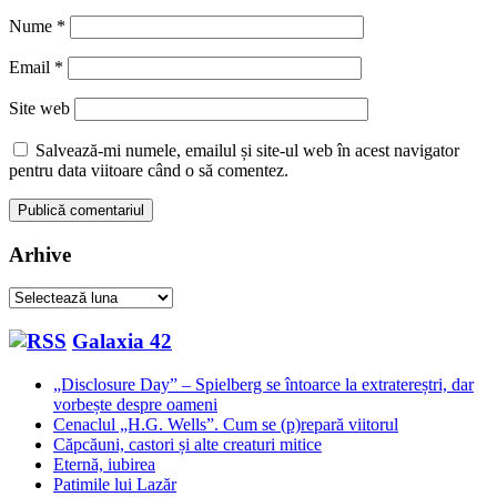
Nume
*
Email
*
Site web
Salvează-mi numele, emailul și site-ul web în acest navigator
pentru data viitoare când o să comentez.
Arhive
Arhive
Galaxia 42
„Disclosure Day” – Spielberg se întoarce la extratereștri, dar
vorbește despre oameni
Cenaclul „H.G. Wells”. Cum se (p)repară viitorul
Căpcăuni, castori și alte creaturi mitice
Eternă, iubirea
Patimile lui Lazăr