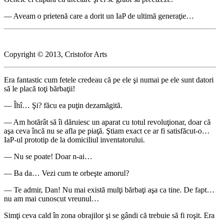
― Aveam o prietenă care a dorit un IaP de ultimă generaţie…
Copyright © 2013, Cristofor Arts
Era fantastic cum fetele credeau că pe ele şi numai pe ele sunt datori
să le placă toţi bărbaţii!
― Îhî… Şi? făcu ea puţin dezamăgită.
― Am hotărât să îi dăruiesc un aparat cu totul revoluţionar, doar că
aşa ceva încă nu se afla pe piaţă. Ştiam exact ce ar fi satisfăcut-o…
IaP-ul prototip de la domiciliul inventatorului.
― Nu se poate! Doar n-ai…
― Ba da… Vezi cum te orbeşte amorul?
― Te admir, Dan! Nu mai există mulţi bărbaţi aşa ca tine. De fapt…
nu am mai cunoscut vreunul…
Simţi ceva cald în zona obrajilor şi se gândi că trebuie să fi roşit. Era