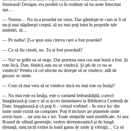
frumoasă! Desigur, era posibil ca în realitate să nu arate întocmai
aşa…
― Nnnuu… Nu m-a posedat un virus. Dar gândeşte-te cum ar fi să
nu-ţi mai stăpâneşti corpul, să nu mai poţi intra în propriile tale
amintiri, să…
― Pe naiba! Ţi-a spus asta cineva care a fost posedat?
― Ca să fiu cinstit, nu. Tu ai fost posedată?
― Nu! se grăbi ea să nege. Dar prietena mea cea mai bună a fost. Şi
este încă, Dan, fiindcă asta nu se vindecă. Şi ştii de ce nu se
vindecă? Pentru că cel afectat nu doreşte să se vindece, atât de
grozav se simte.
― Cum să mai vrea să se vindece dacă nu mai este ea însăşi?
― Nu mai este ea însăşi, este o variantă îmbunătăţită, corect!
Imaginează-ţi cum e să ai acces instantaneu la Biblioteca Centrală de
Date. Imaginează-ţi că poţi fi – virtual vorbind – în orice loc din
lume unde există un computer. Poţi fi inclusiv pe planetele unde
avem baze… iar asta nu e tot. Toate simţurile sunt modificate. Ai auz
Round de ultimă generaţie, vedere dermatooptică şi de lungă
distanţă, simţ tactil extins la toată gama de unde şi vibraţii… Ca să