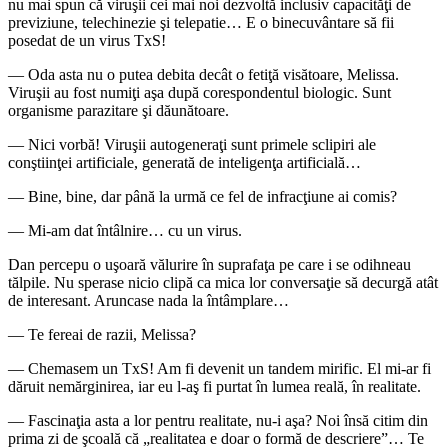
nu mai spun că viruşii cei mai noi dezvoltă inclusiv capacităţi de
previziune, telechinezie şi telepatie… E o binecuvântare să fii
posedat de un virus TxS!
― Oda asta nu o putea debita decât o fetiţă visătoare, Melissa.
Viruşii au fost numiţi aşa după corespondentul biologic. Sunt
organisme parazitare şi dăunătoare.
― Nici vorbă! Viruşii autogeneraţi sunt primele sclipiri ale
conştiinţei artificiale, generată de inteligenţa artificială…
― Bine, bine, dar până la urmă ce fel de infracţiune ai comis?
― Mi-am dat întâlnire… cu un virus.
Dan percepu o uşoară vălurire în suprafaţa pe care i se odihneau
tălpile. Nu sperase nicio clipă ca mica lor conversaţie să decurgă atât
de interesant. Aruncase nada la întâmplare…
― Te fereai de razii, Melissa?
― Chemasem un TxS! Am fi devenit un tandem mirific. El mi-ar fi
dăruit nemărginirea, iar eu l-aş fi purtat în lumea reală, în realitate.
― Fascinaţia asta a lor pentru realitate, nu-i aşa? Noi însă citim din
prima zi de şcoală că „realitatea e doar o formă de descriere”… Te