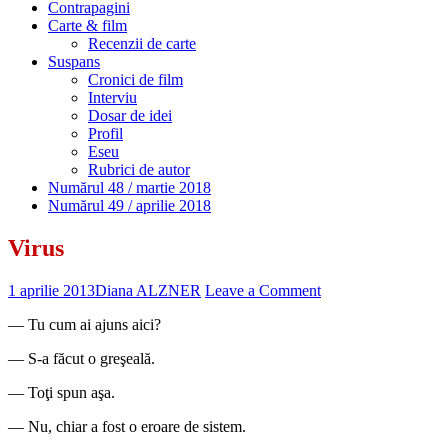
Contrapagini
Carte & film
Recenzii de carte
Suspans
Cronici de film
Interviu
Dosar de idei
Profil
Eseu
Rubrici de autor
Numărul 48 / martie 2018
Numărul 49 / aprilie 2018
Virus
1 aprilie 2013
Diana ALZNER
Leave a Comment
― Tu cum ai ajuns aici?
― S-a făcut o greşeală.
― Toţi spun aşa.
― Nu, chiar a fost o eroare de sistem.