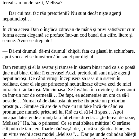
fereai sau nu de razii, Melissa?
― Dar cui mai fac rău pretorienii? Nu sunt decât nişte agenţi
neputincioşi…
În clipa aceea Dan o înşfăcă zdravăn de mână şi privi satisfăcut cum
forma aceea elegantă se preface într-un cod banal din cifre, litere şi
semne. Avusese dreptate!
― Dă-mi drumul, dă-mi drumul! chiţcăi fata cu glasul în schimbare,
apoi vocea ei se transformă în sunet pur digital.
Dan renunţă şi el la avatar şi rămase în sistem binar nud ca s-o poată
ţine mai bine. Chiar îl enervase! Auzi, pretorienii sunt nişte agenţi
neputincioşi! De când viruşii începuseră să iasă din sistem în
realitate, doar el singur prinsese şi neutralizaze câteva zeci de mici
infractori răutăcioşi. Mincinoasa! Se învăluia în cuvinte şi diversiuni
ca într-un nor de cerneală… De fapt, ea ademenise un om ca să-l
posede… Numai că de data asta nimerise fix peste un pretorian,
prostuţa… Simţise că are de-a face cu un fake încă de când ea
pronunţase numele prietenei lui fără ca el să i-l fi spus… Apoi
incapacitatea ei de a minţi la o întrebare directă… „te fereai de razie,
Melissa?” Ha, ha, o prinsese! Ce se mai zbătea mititica! O strânse
cât putu de tare, era foarte nărăvaşă, deşi, dacă se gândea bine, era
un virus vechi acest model „Melissa”… Dar pe unde colindau băieţii