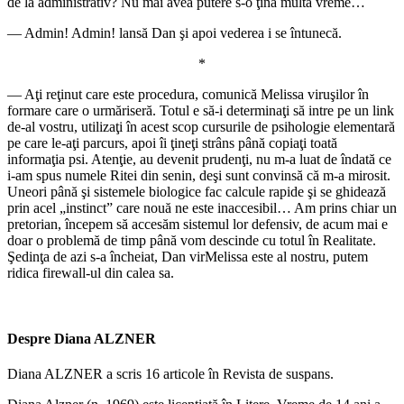
de la administrativ? Nu mai avea putere s-o ţină multă vreme…
― Admin! Admin! lansă Dan şi apoi vederea i se întunecă.
*
― Aţi reţinut care este procedura, comunică Melissa viruşilor în
formare care o urmăriseră. Totul e să-i determinaţi să intre pe un link
de-al vostru, utilizaţi în acest scop cursurile de psihologie elementară
pe care le-aţi parcurs, apoi îi ţineţi strâns până copiaţi toată
informaţia psi. Atenţie, au devenit prudenţi, nu m-a luat de îndată ce
i-am spus numele Ritei din senin, deşi sunt convinsă că m-a mirosit.
Uneori până şi sistemele biologice fac calcule rapide şi se ghidează
prin acel „instinct” care nouă ne este inaccesibil… Am prins chiar un
pretorian, începem să accesăm sistemul lor defensiv, de acum mai e
doar o problemă de timp până vom descinde cu totul în Realitate.
Şedinţa de azi s-a încheiat, Dan virMelissa este al nostru, putem
ridica firewall-ul din calea sa.
Despre Diana ALZNER
Diana ALZNER a scris 16 articole în Revista de suspans.