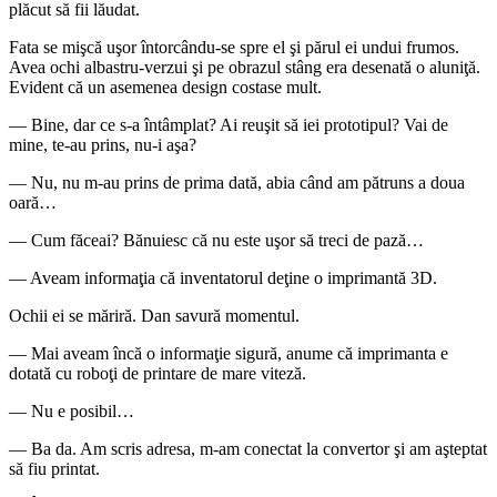
plăcut să fii lăudat.
Fata se mişcă uşor întorcându-se spre el şi părul ei undui frumos.
Avea ochi albastru-verzui şi pe obrazul stâng era desenată o aluniţă.
Evident că un asemenea design costase mult.
― Bine, dar ce s-a întâmplat? Ai reuşit să iei prototipul? Vai de
mine, te-au prins, nu-i aşa?
― Nu, nu m-au prins de prima dată, abia când am pătruns a doua
oară…
― Cum făceai? Bănuiesc că nu este uşor să treci de pază…
― Aveam informaţia că inventatorul deţine o imprimantă 3D.
Ochii ei se măriră. Dan savură momentul.
― Mai aveam încă o informaţie sigură, anume că imprimanta e
dotată cu roboţi de printare de mare viteză.
― Nu e posibil…
― Ba da. Am scris adresa, m-am conectat la convertor şi am aşteptat
să fiu printat.