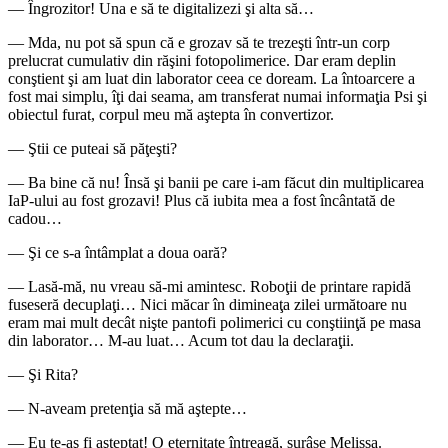
― Îngrozitor! Una e să te digitalizezi şi alta să…
― Mda, nu pot să spun că e grozav să te trezeşti într-un corp
prelucrat cumulativ din răşini fotopolimerice. Dar eram deplin
conştient şi am luat din laborator ceea ce doream. La întoarcere a
fost mai simplu, îţi dai seama, am transferat numai informaţia Psi şi
obiectul furat, corpul meu mă aştepta în convertizor.
― Ştii ce puteai să păţeşti?
― Ba bine că nu! Însă şi banii pe care i-am făcut din multiplicarea
IaP-ului au fost grozavi! Plus că iubita mea a fost încântată de
cadou…
― Şi ce s-a întâmplat a doua oară?
― Lasă-mă, nu vreau să-mi amintesc. Roboţii de printare rapidă
fuseseră decuplaţi… Nici măcar în dimineaţa zilei următoare nu
eram mai mult decât nişte pantofi polimerici cu conştiinţă pe masa
din laborator… M-au luat… Acum tot dau la declaraţii.
― Şi Rita?
― N-aveam pretenţia să mă aştepte…
― Eu te-aş fi aşteptat! O eternitate întreagă, surâse Melissa.