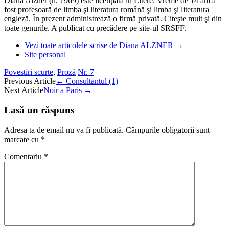
Diana Alzner (n. 1969) este licenţiată în Litere. Vreme de 14 ani a
fost profesoară de limba şi literatura română şi limba şi literatura
engleză. În prezent administrează o firmă privată. Citeşte mult şi din
toate genurile. A publicat cu precădere pe site-ul SRSFF.
Vezi toate articolele scrise de Diana ALZNER
→
Site personal
Povestiri scurte
,
Proză
Nr. 7
Post
Previous Article
←
Consultantul (1)
Next Article
Noir a Paris
→
navigation
Lasă un răspuns
Adresa ta de email nu va fi publicată.
Câmpurile obligatorii sunt
marcate cu
*
Comentariu
*