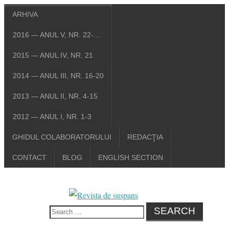
ARHIVA
2016 — ANUL V, NR. 22-…
2015 — ANUL IV, NR. 21
2014 — ANUL III, NR. 16-20
2013 — ANUL II, NR. 4-15
2012 — ANUL I, NR. 1-3
GHIDUL COLABORATORULUI
REDACŢIA
CONTACT
BLOG
ENGLISH SECTION
Search
for: