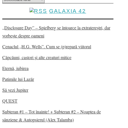
GALAXIA 42
„Disclosure Day” – Spielberg se întoarce la extratereștri, dar
vorbește despre oameni
Cenaclul „H.G. Wells”. Cum se (p)repară viitorul
Căpcăuni, castori și alte creaturi mitice
Eternă, iubirea
Patimile lui Lazăr
Să vezi Jupiter
QUEST
Subteran #1 – Tot înainte! + Subteran #2 – Noaptea de
sânziene & Autopsierul (Alex Talamba)