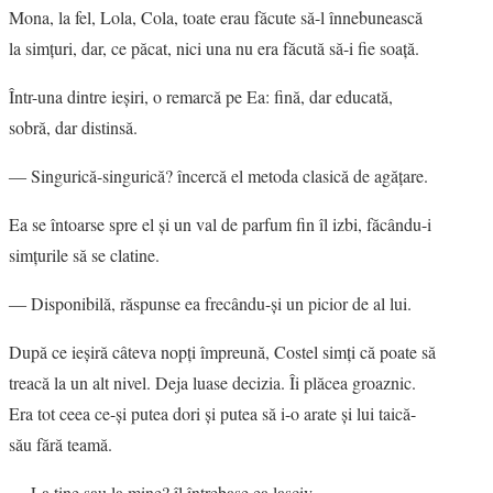
Mona, la fel, Lola, Cola, toate erau făcute să-l înnebunească
la simţuri, dar, ce păcat, nici una nu era făcută să-i fie soaţă.
Într-una dintre ieşiri, o remarcă pe Ea: fină, dar educată,
sobră, dar distinsă.
― Singurică-singurică? încercă el metoda clasică de agăţare.
Ea se întoarse spre el şi un val de parfum fin îl izbi, făcându-i
simţurile să se clatine.
― Disponibilă, răspunse ea frecându-şi un picior de al lui.
După ce ieşiră câteva nopţi împreună, Costel simţi că poate să
treacă la un alt nivel. Deja luase decizia. Îi plăcea groaznic.
Era tot ceea ce-şi putea dori şi putea să i-o arate şi lui taică-
său fără teamă.
― La tine sau la mine? îl întrebase ea lasciv.