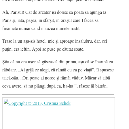
Ah, Parisul! Cât de arzător îşi dorise să poată să ajungă la
ESEU
Paris şi, iată, păşea, în sfârşit, în oraşul care-l făcea să
freamete numai când îi auzea numele rostit.
RUBRICI DE AUTOR
Trase la un aşa-zis hotel, mic şi aproape insalubru, dar, cel
NUMĂRUL 48 /
puţin, era ieftin. Apoi se puse pe căutat soaţe.
MARTIE 2018
Ştia că nu era uşor să găsească din prima, aşa că se înarmă cu
răbdare. „Ai grijă ce alegi, că rămâi cu ea pe viaţă”, îi spusese
NUMĂRUL 49 /
taică-său. „Ori poate ai noroc şi rămâi văduv. Măcar să aibă
ceva avere, să nu plângi după ea, ha-ha!”, râsese ăl bătrân.
APRILIE 2018