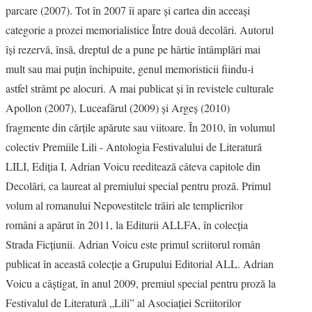
parcare (2007). Tot în 2007 îi apare şi cartea din aceeaşi
categorie a prozei memorialistice Între două decolări. Autorul
îşi rezervă, însă, dreptul de a pune pe hârtie întâmplări mai
mult sau mai puţin închipuite, genul memoristicii fiindu-i
astfel strâmt pe alocuri. A mai publicat şi în revistele culturale
Apollon (2007), Luceafărul (2009) şi Argeş (2010)
fragmente din cărţile apărute sau viitoare. În 2010, în volumul
colectiv Premiile Lili - Antologia Festivalului de Literatură
LILI, Ediţia I, Adrian Voicu reeditează câteva capitole din
Decolări, ca laureat al premiului special pentru proză. Primul
volum al romanului Nepovestitele trăiri ale templierilor
români a apărut în 2011, la Editurii ALLFA, în colecţia
Strada Ficţiunii. Adrian Voicu este primul scriitorul român
publicat în această colecţie a Grupului Editorial ALL. Adrian
Voicu a câştigat, în anul 2009, premiul special pentru proză la
Festivalul de Literatură „Lili” al Asociaţiei Scriitorilor