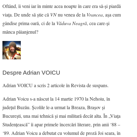
Oftând, îi veni iar în minte acea noapte în care era să-şi piardă
viaţa. De unde să ştie că
VN
nu venea de la
Vrancea
, aşa cum
gândise prima oară, ci de la
Văduva Neagră
, cea care-şi
mânca păianjenul?
Despre Adrian VOICU
Adrian VOICU a scris 2 articole în Revista de suspans.
Adrian Voicu s-a născut la 14 martie 1970 la Nehoiu, în
judeţul Buzău. Şcolile le-a urmat la Breaza, Braşov şi
Bucureşti, una mai tehnică şi mai militară decât alta. În „Viaţa
Studenţească” îi apar primele încercări literare, prin anii ‘88 –
‘89. Adrian Voicu a debutat cu volumul de proză Joi seara, în