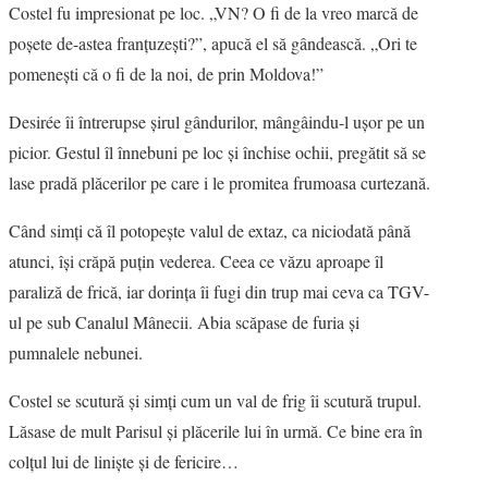
Costel fu impresionat pe loc. „VN? O fi de la vreo marcă de
poşete de-astea franţuzeşti?”, apucă el să gândească. „Ori te
pomeneşti că o fi de la noi, de prin Moldova!”
Desirée îi întrerupse şirul gândurilor, mângâindu-l uşor pe un
picior. Gestul îl înnebuni pe loc şi închise ochii, pregătit să se
lase pradă plăcerilor pe care i le promitea frumoasa curtezană.
Când simţi că îl potopeşte valul de extaz, ca niciodată până
atunci, îşi crăpă puţin vederea. Ceea ce văzu aproape îl
paraliză de frică, iar dorinţa îi fugi din trup mai ceva ca TGV-
ul pe sub Canalul Mânecii. Abia scăpase de furia şi
pumnalele nebunei.
Costel se scutură şi simţi cum un val de frig îi scutură trupul.
Lăsase de mult Parisul şi plăcerile lui în urmă. Ce bine era în
colţul lui de linişte şi de fericire…