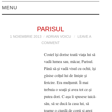
MENU
EDITORIAL
PARISUL
PROZĂ
1 NOIEMBRIE 2013
ADRIAN VOICU
LEAVE A
COMMENT
POVESTIRI
Costel îşi dorise toată viaţa lui să
NUVELE
vadă lumea sau, măcar, Parisul.
Până să-şi vadă visul cu ochii, îşi
FOILETON
găsise colţul lui de linişte şi
fericire. Era mulţumit. Îi mai
FRAGMENT DE
trebuia o soaţă şi avea tot ce-şi
ROMAN
putea dori. C-aşa îi spusese taică-
său, să se ducă la casa lui, să
POVESTIRI SCURTE
toarne o ciurdă de copii şi apoi