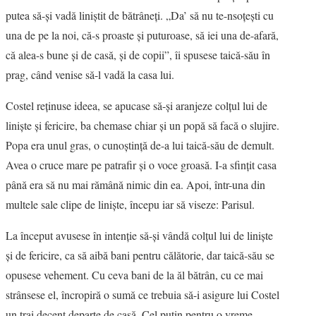
putea să-şi vadă liniştit de bătrâneţi. „Da’ să nu te-nsoţeşti cu
VIZIUNI ȘI SPECTRE
una de pe la noi, că-s proaste şi puturoase, să iei una de-afară,
că alea-s bune şi de casă, şi de copii”, îi spusese taică-său în
CONTRAPAGINI
prag, când venise să-l vadă la casa lui.
CARTE & FILM
Costel reţinuse ideea, se apucase să-şi aranjeze colţul lui de
linişte şi fericire, ba chemase chiar şi un popă să facă o slujire.
RECENZII DE CARTE
Popa era unul gras, o cunoştinţă de-a lui taică-său de demult.
Avea o cruce mare pe patrafir şi o voce groasă. I-a sfinţit casa
SUSPANS
până era să nu mai rămână nimic din ea. Apoi, într-una din
multele sale clipe de linişte, începu iar să viseze: Parisul.
CRONICI DE FILM
La început avusese în intenţie să-şi vândă colţul lui de linişte
INTERVIU
şi de fericire, ca să aibă bani pentru călătorie, dar taică-său se
opusese vehement. Cu ceva bani de la ăl bătrân, cu ce mai
DOSAR DE IDEI
strânsese el, încropiră o sumă ce trebuia să-i asigure lui Costel
un trai decent departe de casă. Cel puţin pentru o vreme.
PROFIL