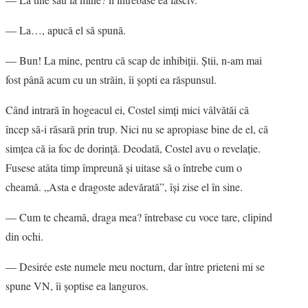
― La…, apucă el să spună.
― Bun! La mine, pentru că scap de inhibiţii. Ştii, n-am mai
fost până acum cu un străin, îi şopti ea răspunsul.
Când intrară în hogeacul ei, Costel simţi mici vâlvătăi că
încep să-i răsară prin trup. Nici nu se apropiase bine de el, că
simţea că ia foc de dorinţă. Deodată, Costel avu o revelaţie.
Fusese atâta timp împreună şi uitase să o întrebe cum o
cheamă. „Asta e dragoste adevărată”, îşi zise el în sine.
― Cum te cheamă, draga mea? întrebase cu voce tare, clipind
din ochi.
― Desirée este numele meu nocturn, dar între prieteni mi se
spune VN, îi şoptise ea languros.