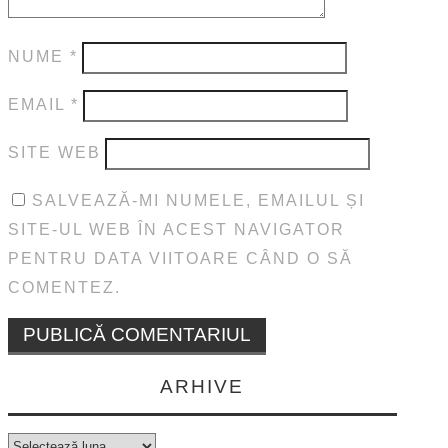
NUME
*
EMAIL
*
SITE WEB
SALVEAZĂ-MI NUMELE, EMAILUL ȘI
SITE-UL WEB ÎN ACEST NAVIGATOR
PENTRU DATA VIITOARE CÂND O SĂ
COMENTEZ.
ARHIVE
Arhive