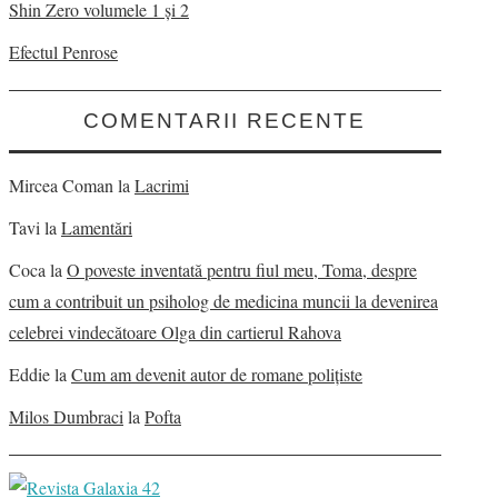
Shin Zero volumele 1 și 2
Efectul Penrose
COMENTARII RECENTE
Mircea Coman
la
Lacrimi
Tavi
la
Lamentări
Coca
la
O poveste inventată pentru fiul meu, Toma, despre
cum a contribuit un psiholog de medicina muncii la devenirea
celebrei vindecătoare Olga din cartierul Rahova
Eddie
la
Cum am devenit autor de romane polițiste
Milos Dumbraci
la
Pofta