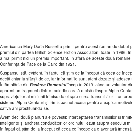
Americanca Mary Doria Russell a primit pentru acest roman de debut pr
premiul din partea British Science Fiction Association, toate în 1996. Î
a mai primit nici un premiu important. În afară de aceste două romane 
Conferinţa de Pace de la Cairo din 1921.
Suspansul stă, evident, în faptul că ştim de la început că ceea ce înc
decât chiar la sfârşit de ce, iar informaţiile sunt atent dozate şi adesea
Întâmplările din
Pasărea Domnului
încep în 2019, când un voluntar di
aparent un fragment dintr-o melodie corală emisă dinspre Alpha Centauri.
supravieţuitor al misiunii trimise de ei spre sursa transmisiilor – un p
sistemul Alpha Centauri şi trimis pachet acasă pentru a explica motivele
câţiva ani prostituându-se.
Avem deci două planuri ale poveştii: interceptarea transmisiilor şi trimi
inteligente şi ancheta conducătorilor ordinului iezuit asupra eşecului mi
în faptul că ştim de la început că ceea ce începe ca o aventură imensă 