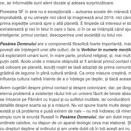
ce, iar informaţiile sunt atent dozate şi adesea surprinzătoare.
Povestea SF în sine nu e excepţională – autoarea scoate din mânecă tot 
improbabilă, şi nu uimeşte nici când îşi imaginează anul 2019, nici când 
prima expediţie umană spre o altă planetă. E limpede că interesul ei st
extraterestră şi nici în felul în care o face, ci în ce se întâmplă când aj
inteligente, primul contact, descoperirea unei societăţii cu totul noi.
Pasărea Domnului
are o componentă filosofică foarte importantă, ma
poveşti ale înţelegerii unei alte culturi, de la
Vorbitor în numele morţil
că exploratorii umani sunt, în mare parte, profund religioşi, şi, mai mult,
puţin ostili. Acolo unde o misiune obişnuită ar fi amânat primul contact
să coboare pe planetă, iezuiţii noştri se lasă adoptaţi de prima comunita
grădină de legume în plină cultură străină. Ca orice misiune creştină
influenţa cultura nativă înainte de a o înţelege pe deplin, şi dacă ace
Avem cugetări despre primul contact şi despre colonizare, dar, pe lâng
eterna problemă a existenţei răului într-un univers făurit de binele abs
se întoarce pe Pământ cu trupul şi cu sufletul mutilate, iar conducători
detaliile despre soarta sa şi a misiunii. Nu voi spune foarte multe desp
există şi că problema e pusă extrem de naiv – nu mă îndoiesc că mireni
simplu cum le enunţă Russell în
Pasărea Domnului
, dar am dubii impor
ordinele catolice, nu dispun de un aparat teologic ceva mai elaborat. Ş
cu drepturi depline al ordinului şi am unele dubii că în toţi aceşti ani n