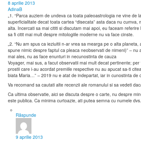
8 aprilie 2013
AdinaB
„1. “Parca auziem de undeva ca toata paleoastrologia ne vine de l
superficialitate decat toata cartea “disecata” asta daca nu cumva, m
alta. Incercati sa mai cititi si discutam mai apoi, eu faceam referi
sa fi citit mai mult despre mitologiile moderne nu va face cinste.
„2. “Nu am spus ca ieziuitii n-ar vrea sa mearga pe o alta planeta,
spune nimic despre faptul ca pleaca neobservati de nimeni)” – nu as f
mai ales, nu as face enunturi in necunostinta de cauza
Voyager, mai sus, a facut observatii mai mult decat pertinente; per 
prostii care i-au acordat premiile respective nu au apucat sa-ti cite
biata Maria…” – 2019 nu e atat de indepartat, iar in cunostinta de
Va recomand sa cautati alte recenzii ale romanului si sa vedeti dac
Ca ultima observatie, aici se discuta despre o carte, nu despre mi
este publica. Ca minima curtoazie, ati putea semna cu numele dvs.
Răspunde
9 aprilie 2013