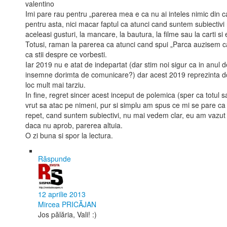
valentino
Imi pare rau pentru „parerea mea e ca nu ai inteles nimic din c
pentru asta, nici macar faptul ca atunci cand suntem subiectivi
aceleasi gusturi, la mancare, la bautura, la filme sau la carti si
Totusi, raman la parerea ca atunci cand spui „Parca auzisem ca
ca stii despre ce vorbesti.
Iar 2019 nu e atat de indepartat (dar stim noi sigur ca in anul d
insemne dorimta de comunicare?) dar acest 2019 reprezinta doar
loc mult mai tarziu.
In fine, regret sincer acest inceput de polemica (sper ca totul
vrut sa atac pe nimeni, pur si simplu am spus ce mi se pare ca 
repet, cand suntem subiectivi, nu mai vedem clar, eu am vazut a
daca nu aprob, parerea altuia.
O zi buna si spor la lectura.
Răspunde
12 aprilie 2013
Mircea PRICĂJAN
Jos pălăria, Vali! :)