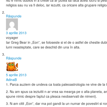
Nu e nimic dubios in a crede ca ar putea sa faca acest lucru si pes
religios sau nu va fi deloc, iar iezuitii, ca oricare alta grupare religi
Răspunde
3 aprilie 2013
voyager
Iar Greg Bear in „Eon”, se foloseste si el de o astfel de chestie du
lumi neasteptate, care se deschid din una în alta.
Răspunde
5 aprilie 2013
AdinaB
1. Parca auziem de undeva ca toata paleoastrologia ne vine de la 
2. Nu am spus ca ieziuitii n-ar vrea sa mearga pe o alta planeta, a
spune nimic despre faptul ca pleaca neobservati de nimeni).
3. N-am citit „Eon”, dar ma pot gandi la un numar de povestiri si rom