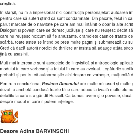
creştină.
În sfârşit, nu m-a impresionat nici construcţia personajelor: autoarea 
pentru care să suferi ştiind că sunt condamnate. Din păcate, felul în car
părut marcate de o naivitate pe care am mai întâlnit-o doar la alte scr
Dialoguri şi poveşti care se doresc jucăuşe şi care nu reuşesc decât să t
care nu reuşesc nicicum să fie amuzante, dramolete casnice tratate de
scârbă, toate astea se întind pe prea multe pagini şi subminează cu 
Cred că dacă autorii nordici de thrillere ar insista să adauge atâta sirop 
ţină cu asasinii.
Mult mai interesate sunt aspectele de lingvistică şi antropologie aplicate
modului în care vorbesc şi a felului în care au evoluat. Legăturile subtil
probabil şi pentru că autoarea ştie aici despre ce vorbeşte, mulţumită do
Pentru a concluziona,
Pasărea Domnului
are multe minusuri şi multe p
dozat, o anchetă condusă foarte bine care aduce la iveală multe eleme
detaliile la care s-a gândit Russell. Ca bonus, avem şi o poveste, dacă n
despre modul în care îi putem înţelege.
Despre Adina BARVINSCHI