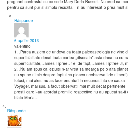
pregnant contrastul cu ce scrie Mary Doria Russell. Nu cred ca me
pentru ca sunt pur si simplu recuzita – n-au interesat-o prea mult si
Răspunde
6 aprilie 2013
valentino
1. „Parca auziem de undeva ca toata paleoastrologia ne vine d
superficialitate decat toata cartea „disecata” asta daca nu cu
superficialitate, James Tipree Jr e, de fapt, James Tiptree Jr,
2. „Nu am spus ca ieziuitii n-ar vrea sa mearga pe o alta plane
nu spune nimic despre faptul ca pleaca neobservati de nimeni)” –
totusi; mai ales, nu as face enunturi in necunostinta de cauza
Voyager, mai sus, a facut observatii mai mult decat pertinente; 
prostii care i-au acordat premiile respective nu au apucat sa-ti 
biata Maria…
Răspunde