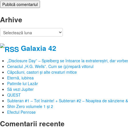
Arhive
Arhive
Galaxia 42
„Disclosure Day” – Spielberg se întoarce la extratereștri, dar vor
Cenaclul „H.G. Wells”. Cum se (p)repară viitorul
Căpcăuni, castori și alte creaturi mitice
Eternă, iubirea
Patimile lui Lazăr
Să vezi Jupiter
QUEST
Subteran #1 – Tot înainte! + Subteran #2 – Noaptea de sânziene &
Shin Zero volumele 1 și 2
Efectul Penrose
Comentarii recente