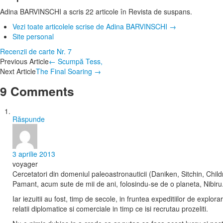
Adina BARVINSCHI a scris 22 articole în Revista de suspans.
Vezi toate articolele scrise de Adina BARVINSCHI
→
Site personal
Recenzii de carte
Nr. 7
Post
Previous Article
←
Scumpă Tess,
Next Article
The Final Soaring
→
navigation
9 Comments
Răspunde
3 aprilie 2013
voyager
Cercetatori din domeniul paleoastronauticii (Daniken, Sitchin, Childre
Pamant, acum sute de mii de ani, folosindu-se de o planeta, Nibiru
Iar iezuitii au fost, timp de secole, in fruntea expeditiilor de explo
relatii diplomatice si comerciale in timp ce isi recrutau prozeliti.