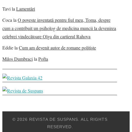
Tavi
la
Lamentări
Coca
la
O poveste inventată pentru fiul meu, Toma, despre
cum a contribuit un psiholog de medicina muncii la devenirea
celebrei vindecătoare Olga din cartierul Rahova
Eddie
la
Cum am devenit autor de romane polițiste
Milos Dumbraci
la
Pofta
© 2026 REVISTA DE SUSPANS. ALL RIGHTS
RESERVED.