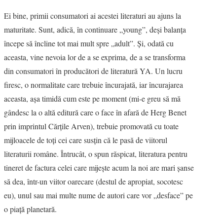
Ei bine, primii consumatori ai acestei literaturi au ajuns la
ESEU
maturitate. Sunt, adică, în continuare „young”, deşi balanţa
începe să încline tot mai mult spre „adult”. Şi, odată cu
RUBRICI DE AUTOR
aceasta, vine nevoia lor de a se exprima, de a se transforma
din consumatori în producători de literatură YA. Un lucru
NUMĂRUL 48 /
firesc, o normalitate care trebuie încurajată, iar încurajarea
aceasta, aşa timidă cum este pe moment (mi-e greu să mă
MARTIE 2018
gândesc la o altă editură care o face în afară de Herg Benet
NUMĂRUL 49 /
prin imprintul Cărţile Arven), trebuie promovată cu toate
mijloacele de toţi cei care susţin că le pasă de viitorul
APRILIE 2018
literaturii române. Întrucât, o spun răspicat, literatura pentru
tineret de factura celei care mijeşte acum la noi are mari şanse
să dea, într-un viitor oarecare (destul de apropiat, socotesc
eu), unul sau mai multe nume de autori care vor „desface” pe
o piaţă planetară.