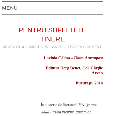
MENU
EDITORIAL
PENTRU SUFLETELE
PROZĂ
TINERE
POVESTIRI
30 MAI 2014
MIRCEA PRICĂJAN
LEAVE A COMMENT
Lavinia Călina –
Ultimul avanpost
NUVELE
Editura Herg Benet, Col. Cărţile
FOILETON
Arven
Bucureşti, 2014
FRAGMENT DE
ROMAN
În materie de literatură YA (
young
adult
), trăim vremuri extrem de
POVESTIRI SCURTE