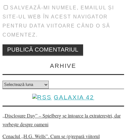
SALVEAZĂ-MI NUMELE, EMAILUL ȘI
SITE-UL WEB ÎN ACEST NAVIGATOR
PENTRU DATA VIITOARE CÂND O SĂ
COMENTEZ.
ARHIVE
Arhive
GALAXIA 42
„Disclosure Day” – Spielberg se întoarce la extratereștri, dar
vorbește despre oameni
Cenaclul „H.G. Wells”. Cum se (p)repară viitorul