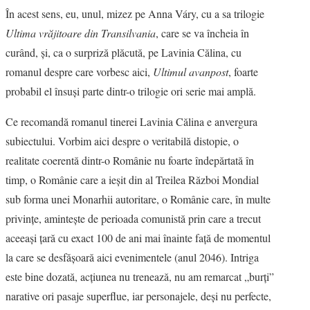
În acest sens, eu, unul, mizez pe Anna Váry, cu a sa trilogie
Ultima vrăjitoare din Transilvania
, care se va încheia în
curând, şi, ca o surpriză plăcută, pe Lavinia Călina, cu
romanul despre care vorbesc aici,
Ultimul avanpost
, foarte
probabil el însuşi parte dintr-o trilogie ori serie mai amplă.
Ce recomandă romanul tinerei Lavinia Călina e anvergura
subiectului. Vorbim aici despre o veritabilă distopie, o
realitate coerentă dintr-o Românie nu foarte îndepărtată în
timp, o Românie care a ieşit din al Treilea Război Mondial
sub forma unei Monarhii autoritare, o Românie care, în multe
privinţe, aminteşte de perioada comunistă prin care a trecut
aceeaşi ţară cu exact 100 de ani mai înainte faţă de momentul
la care se desfăşoară aici evenimentele (anul 2046). Intriga
este bine dozată, acţiunea nu trenează, nu am remarcat „burţi”
narative ori pasaje superflue, iar personajele, deşi nu perfecte,