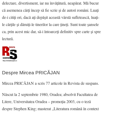
delectare, divertisment, iar nu învăţătură, neapărat. Mă bucur
că asemenea cărţi încep să fie scrie şi de autori români. Luaţi
de-i citiţi ori, dacă aţi depăşit această vârstă sufletească, luaţi-
le cărţile şi dăruiţi-le tinerilor la care ţineţi. Sunt toate şansele
ca, prin acest mic dar, să-i întoarceţi definitiv spre carte şi spre
lectură.
Despre Mircea PRICĂJAN
Mircea PRICĂJAN a scris 77 articole în Revista de suspans.
Născut la 2 septembrie 1980, Oradea; absolvit Facultatea de
Litere, Universitatea Oradea – promoţia 2003, cu o teză
despre Stephen King; masterat „Literatura română în context