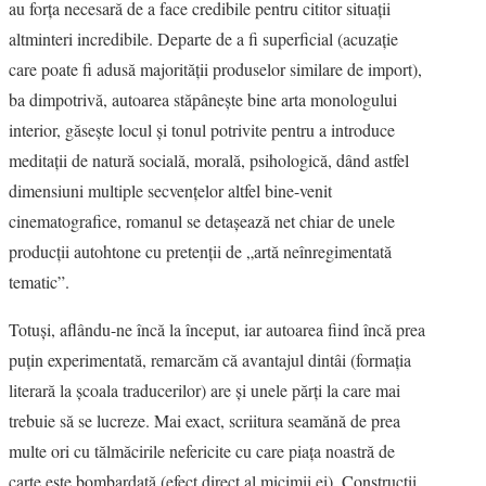
au forţa necesară de a face credibile pentru cititor situaţii
altminteri incredibile. Departe de a fi superficial (acuzaţie
care poate fi adusă majorităţii produselor similare de import),
ba dimpotrivă, autoarea stăpâneşte bine arta monologului
interior, găseşte locul şi tonul potrivite pentru a introduce
meditaţii de natură socială, morală, psihologică, dând astfel
dimensiuni multiple secvenţelor altfel bine-venit
cinematografice, romanul se detaşează net chiar de unele
producţii autohtone cu pretenţii de „artă neînregimentată
tematic”.
Totuşi, aflându-ne încă la început, iar autoarea fiind încă prea
puţin experimentată, remarcăm că avantajul dintâi (formaţia
literară la şcoala traducerilor) are şi unele părţi la care mai
trebuie să se lucreze. Mai exact, scriitura seamănă de prea
multe ori cu tălmăcirile nefericite cu care piaţa noastră de
carte este bombardată (efect direct al micimii ei). Construcţii