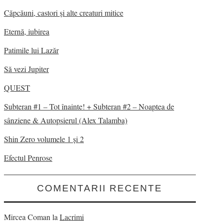
Căpcăuni, castori și alte creaturi mitice
Eternă, iubirea
Patimile lui Lazăr
Să vezi Jupiter
QUEST
Subteran #1 – Tot înainte! + Subteran #2 – Noaptea de
sânziene & Autopsierul (Alex Talamba)
Shin Zero volumele 1 și 2
Efectul Penrose
COMENTARII RECENTE
Mircea Coman
la
Lacrimi