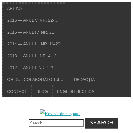
ARHIVA
2016 — ANUL V, NR. 22-…
2015 — ANUL IV, NR. 21
2014 — ANUL III, NR. 16-20
2013 — ANUL II, NR. 4-15
2012 — ANUL I, NR. 1-3
GHIDUL COLABORATORULUI
REDACŢIA
CONTACT
BLOG
ENGLISH SECTION
Search
for: