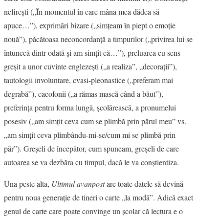
nefireşti („În momentul în care mâna mea dădea să
apuce…”), exprimări bizare („simţeam în piept o emoţie
nouă”), păcătoasa neconcordanţă a timpurilor („privirea lui se
întunecă dintr-odată şi am simţit că…”), preluarea cu sens
greşit a unor cuvinte englezeşti („a realiza”, „decoraţii”),
tautologii involuntare, cvasi-pleonastice („preferam mai
degrabă”), cacofonii („a rămas mască când a băut”),
preferinţa pentru forma lungă, şcolărească, a pronumelui
posesiv („am simţit ceva cum se plimbă prin părul meu” vs.
„am simţit ceva plimbându-mi-se/cum mi se plimbă prin
păr”). Greşeli de începător, cum spuneam, greşeli de care
autoarea se va dezbăra cu timpul, dacă le va conştientiza.
Una peste alta,
Ultimul avanpost
are toate datele să devină
pentru noua generaţie de tineri o carte „la modă”. Adică exact
genul de carte care poate convinge un şcolar că lectura e o