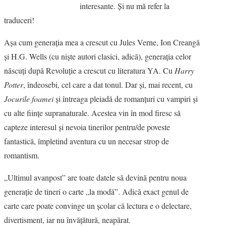
interesante. Şi nu mă refer la
VIZIUNI ȘI SPECTRE
traduceri!
Aşa cum generaţia mea a crescut cu Jules Verne, Ion Creangă
CONTRAPAGINI
şi H.G. Wells (cu nişte autori clasici, adică), generaţia celor
născuţi după Revoluţie a crescut cu literatura YA. Cu
Harry
CARTE & FILM
Potter
, îndeosebi, cel care a dat tonul. Dar şi, mai recent, cu
RECENZII DE CARTE
Jocurile foamei
şi întreaga pleiadă de romanţuri cu vampiri şi
cu alte fiinţe supranaturale. Acestea vin în mod firesc să
SUSPANS
capteze interesul şi nevoia tinerilor pentru/de poveste
fantastică, împletind aventura cu un necesar strop de
CRONICI DE FILM
romantism.
INTERVIU
„Ultimul avanpost” are toate datele să devină pentru noua
generaţie de tineri o carte „la modă”. Adică exact genul de
DOSAR DE IDEI
carte care poate convinge un şcolar că lectura e o delectare,
divertisment, iar nu învăţătură, neapărat.
PROFIL