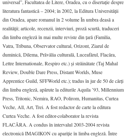
universal”, Facultatea de Litere, Oradea, cu o disertaţie despre
literatura fantastică – 2004; în 2002, la Editura Universităţii
din Oradea, apare romanul în 2 volume În umbra deasă a
realităţii; articole, recenzii, interviuri, proză scurtă, traduceri
din limba engleză în mai multe reviste din ţară (Familia,
Vatra, Tribuna, Observator cultural, Orizont, Ziarul de
duminică, Dilema, Prăvălia culturală, Luceafărul, Flacăra,
Lettre Internationale, Respiro etc.) şi străinătate (Taj Mahal
Review, Double Dare Press, Distant Worlds, Muse
Apprentice Guild, SFFWorld etc.); tradus în jur de 50 de cărţi
din limba engleză, apărute la editurile Aquila ’93, Millennium
Press, Tritonic, Nemira, RAO, Polirom, Humanitas, Curtea
Veche, All, Art, Trei. A fost redactor de carte la editura
Curtea Veche. A fost editor-colaborator la revista
FLACĂRA. A condus în intervalul 2003-2004 revista
electronică IMAGIKON cu apariţie în limba engleză. Între