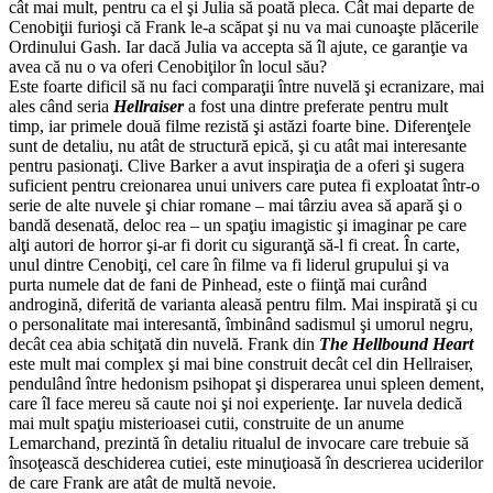
cât mai mult, pentru ca el şi Julia să poată pleca. Cât mai departe de
Cenobiţii furioşi că Frank le-a scăpat şi nu va mai cunoaşte plăcerile
Ordinului Gash. Iar dacă Julia va accepta să îl ajute, ce garanţie va
avea că nu o va oferi Cenobiţilor în locul său?
Este foarte dificil să nu faci comparaţii între nuvelă şi ecranizare, mai
ales când seria
Hellraiser
a fost una dintre preferate pentru mult
timp, iar primele două filme rezistă şi astăzi foarte bine. Diferenţele
sunt de detaliu, nu atât de structură epică, şi cu atât mai interesante
pentru pasionaţi. Clive Barker a avut inspiraţia de a oferi şi sugera
suficient pentru creionarea unui univers care putea fi exploatat într-o
serie de alte nuvele şi chiar romane – mai târziu avea să apară şi o
bandă desenată, deloc rea – un spaţiu imagistic şi imaginar pe care
alţi autori de horror şi-ar fi dorit cu siguranţă să-l fi creat. În carte,
unul dintre Cenobiţi, cel care în filme va fi liderul grupului şi va
purta numele dat de fani de Pinhead, este o fiinţă mai curând
androgină, diferită de varianta aleasă pentru film. Mai inspirată şi cu
o personalitate mai interesantă, îmbinând sadismul şi umorul negru,
decât cea abia schiţată din nuvelă. Frank din
The Hellbound Heart
este mult mai complex şi mai bine construit decât cel din Hellraiser,
pendulând între hedonism psihopat şi disperarea unui spleen dement,
care îl face mereu să caute noi şi noi experienţe. Iar nuvela dedică
mai mult spaţiu misterioasei cutii, construite de un anume
Lemarchand, prezintă în detaliu ritualul de invocare care trebuie să
însoţească deschiderea cutiei, este minuţioasă în descrierea uciderilor
de care Frank are atât de multă nevoie.