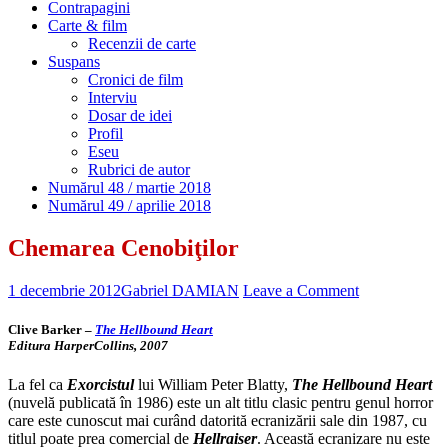
Contrapagini
Carte & film
Recenzii de carte
Suspans
Cronici de film
Interviu
Dosar de idei
Profil
Eseu
Rubrici de autor
Numărul 48 / martie 2018
Numărul 49 / aprilie 2018
Chemarea Cenobiţilor
1 decembrie 2012
Gabriel DAMIAN
Leave a Comment
Clive Barker
–
The Hellbound Heart
Editura HarperCollins, 2007
La fel ca
Exorcistul
lui William Peter Blatty,
The Hellbound Heart
(nuvelă publicată în 1986) este un alt titlu clasic pentru genul horror
care este cunoscut mai curând datorită ecranizării sale din 1987, cu
titlul poate prea comercial de
Hellraiser
. Această ecranizare nu este