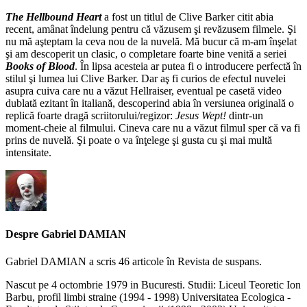
The Hellbound Heart
a fost un titlul de Clive Barker citit abia
recent, amânat îndelung pentru că văzusem şi revăzusem filmele. Şi
nu mă aşteptam la ceva nou de la nuvelă. Mă bucur că m-am înşelat
şi am descoperit un clasic, o completare foarte bine venită a seriei
Books of Blood
. În lipsa acesteia ar putea fi o introducere perfectă în
stilul şi lumea lui Clive Barker. Dar aş fi curios de efectul nuvelei
asupra cuiva care nu a văzut Hellraiser, eventual pe casetă video
dublată ezitant în italiană, descoperind abia în versiunea originală o
replică foarte dragă scriitorului/regizor:
Jesus Wept!
dintr-un
moment-cheie al filmului. Cineva care nu a văzut filmul sper că va fi
prins de nuvelă. Şi poate o va înţelege şi gusta cu şi mai multă
intensitate.
Despre Gabriel DAMIAN
Gabriel DAMIAN a scris 46 articole în Revista de suspans.
Nascut pe 4 octombrie 1979 in Bucuresti. Studii: Liceul Teoretic Ion
Barbu, profil limbi straine (1994 - 1998) Universitatea Ecologica -