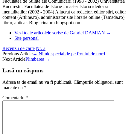
Facultatea de Stiinte ale Comunicarii (1998 - 2002) Universitatea
Bucuresti - Facultatea de Istorie - master Istoria ideilor si
mentalitatilor (2002 - 2004) A lucrat ca redactor, editor stiri, editor
content (Artline.ro), administrator site librarie online (Tamada.ro),
librar, anticar. Blog: cinabru.blogspot.com
Vezi toate articolele scrise de Gabriel DAMIAN
→
Site personal
Recenzii de carte
Nr. 3
Post
Previous Article
←
Nimic special de pe frontul de nord
Next Article
Plimbarea
→
navigation
Lasă un răspuns
Adresa ta de email nu va fi publicată.
Câmpurile obligatorii sunt
marcate cu
*
Comentariu
*