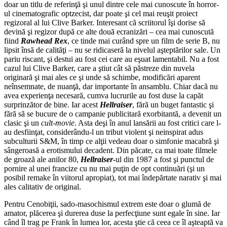
doar un titlu de referinţă şi unul dintre cele mai cunoscute în horror-
ul cinematografic optzecist, dar poate şi cel mai reuşit proiect
regizoral al lui Clive Barker. Interesant că scriitorul îşi dorise să
devină şi regizor după ce alte două ecranizări – cea mai cunoscută
fiind
Rawhead Rex
, ce tinde mai curând spre un film de serie B, nu
lipsit însă de calităţi – nu se ridicaseră la nivelul aşteptărilor sale. Un
pariu riscant, şi destui au fost cei care au eşuat lamentabil. Nu a fost
cazul lui Clive Barker, care a ştiut cât să păstreze din nuvela
originară şi mai ales ce şi unde să schimbe, modificări aparent
neînsemnate, de nuanţă, dar importante în ansamblu. Chiar dacă nu
avea experienţa necesară, cumva lucrurile au fost duse la capăt
surprinzător de bine.
Iar acest
Hellraiser
, fără un buget fantastic şi
fără să se bucure de o campanie publicitară exorbitantă, a devenit un
clasic şi un
cult-movie
. Asta deşi în anul lansării au fost critici care l-
au desfiinţat, considerându-l un tribut violent şi neinspirat adus
subculturii S&M, în timp ce alţii vedeau doar o simfonie macabră şi
sângeroasă a erotismului decadent. Din păcate, ca mai toate filmele
de groază ale anilor 80,
Hellraiser
-ul din 1987 a fost şi punctul de
pornire al unei francize cu nu mai puţin de opt continuări (şi un
posibil remake în viitorul apropiat), tot mai îndepărtate narativ şi mai
ales calitativ de original.
Pentru Cenobiţii, sado-masochismul extrem este doar o glumă de
amator, plăcerea şi durerea duse la perfecţiune sunt egale în sine. Iar
când îl trag pe Frank în lumea lor, acesta ştie că ceea ce îl aşteaptă va