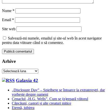
Nume
*
Email
*
Site web
Salvează-mi numele, emailul și site-ul web în acest navigator
pentru data viitoare când o să comentez.
Arhive
Arhive
Galaxia 42
„Disclosure Day” – Spielberg se întoarce la extratereștri, dar
vorbește despre oameni
Cenaclul „H.G. Wells”. Cum se (p)repară viitorul
Căpcăuni, castori și alte creaturi mitice
Eternă, iubirea