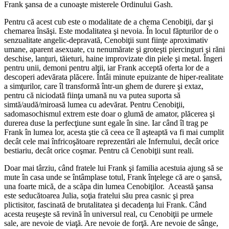
Frank şansa de a cunoaşte misterele Ordinului Gash.
Pentru că acest cub este o modalitate de a chema Cenobiţii, dar şi
chemarea însăşi. Este modalitatea şi nevoia. În locul făpturilor de o
senzualitate angelic-depravată, Cenobiţii sunt fiinţe aproximativ
umane, aparent asexuate, cu nenumărate şi groteşti piercinguri şi răni
deschise, lanţuri, tăieturi, haine improvizate din piele şi metal. Îngeri
pentru unii, demoni pentru alţii, iar Frank acceptă oferta lor de a
descoperi adevărata plăcere. Întâi minute epuizante de hiper-realitate
a simţurilor, care îl transformă într-un ghem de durere şi extaz,
pentru că niciodată fiinţa umană nu va putea suporta să
simtă/audă/miroasă lumea cu adevărat. Pentru Cenobiţii,
sadomasochismul extrem este doar o glumă de amator, plăcerea şi
durerea duse la perfecţiune sunt egale în sine. Iar când îl trag pe
Frank în lumea lor, acesta ştie că ceea ce îl aşteaptă va fi mai cumplit
decât cele mai înfricoşătoare reprezentări ale Infernului, decât orice
bestiariu, decât orice coşmar. Pentru că Cenobiţii sunt reali.
Doar mai târziu, când fratele lui Frank şi familia acestuia ajung să se
mute în casa unde se întâmplase totul, Frank înţelege că are o şansă,
una foarte mică, de a scăpa din lumea Cenobiţilor. Această şansa
este seducătoarea Julia, soţia fratelui său prea casnic şi prea
plictisitor, fascinată de brutalitatea şi decadenţa lui Frank. Când
acesta reuşeşte să revină în universul real, cu Cenobiţii pe urmele
sale, are nevoie de viaţă. Are nevoie de forţă. Are nevoie de sânge,