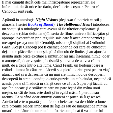
fi mai cumplit decât cele mai înfricoşătoare reprezentări ale
Infernului, decât orice bestiariu, decât orice coşmar. Pentru că
Cenobiţii sunt reali.
Apărută în antologia
Night Visions
(deşi s-ar fi potrivit ca stil şi
atmosferă seriei
Books of Blood
),
The Hellbound Heart
introducea
un spaţiu şi o mitologie care aveau să fie ulterior exploatate şi
dezvoltate (chiar deformate) în seria de filme, univers înfricoşător şi
aproape lovecraftian prin regulile sale care îi avea drept paznici şi
mesageri pe aşa-numiţii Cenobiţi, misterioşii slujitori ai Ordinului
Gash. Aceşti Cenobiţi pot fi chemaţi doar de cei care au cunoscut
deja toate plăcerile omeneşti, până dincolo de limite, şi au ajuns la
graniţa unde orice excitare a simţurilor nu mai înseamnă nimic, doar
o amorţeală, doar veşnica plictiseală şi nevoia de a avea cât mai
mult, de a trece într-o altă lume. Când Frank, un hedonist care a
colindat lumea în căutarea plăcerii şi a pierdut orice gust pentru viaţă
atunci când şi-a dat seama că nu mai are nimic nou de descoperit,
descoperă în stranii condiţii o cutie-puzzle, un cub ciudat, neştiind că
acesta poate să îi aducă în sfârşit ceea ce căuta. Superb şi lăcuit, cu
ape întunecate şi o strălucire care nu pare ieşită din mâna unui
meşter, oricât de bun, este dorit şi în egală măsură pierdut sau
ascuns. Ca şi când doar anumiţi oameni ar putea să îl găsească.
Artefactul este o poartă şi un fel de cheie care va deschide o lume
care promite plăceri imposibil de înţeles sau de imaginat de mintea
umană, iar alături de un ritual nu foarte complicat îi va aduce lui