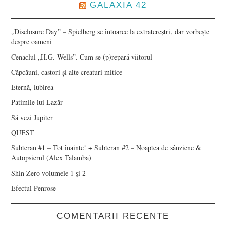
GALAXIA 42
„Disclosure Day” – Spielberg se întoarce la extratereștri, dar vorbește
despre oameni
Cenaclul „H.G. Wells”. Cum se (p)repară viitorul
Căpcăuni, castori și alte creaturi mitice
Eternă, iubirea
Patimile lui Lazăr
Să vezi Jupiter
QUEST
Subteran #1 – Tot înainte! + Subteran #2 – Noaptea de sânziene &
Autopsierul (Alex Talamba)
Shin Zero volumele 1 și 2
Efectul Penrose
COMENTARII RECENTE