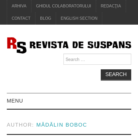
ARHIVA
GHIDUL COLABORATORULUI
REDACŢIA
CONTACT
BLOG
ENGLISH SECTION
Search
for:
MENU
EDITORIAL
AUTHOR:
MĂDĂLIN BOBOC
PROZĂ