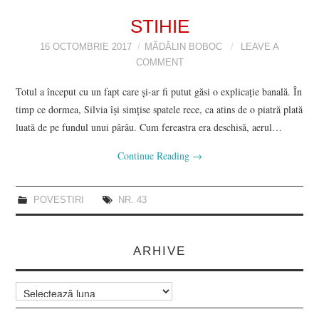
VIZIUNI ȘI SPECTRE
STIHIE
16 OCTOMBRIE 2017
MĂDĂLIN BOBOC
LEAVE A
CONTRAPAGINI
COMMENT
Totul a început cu un fapt care şi-ar fi putut găsi o explicaţie banală. În
CARTE & FILM
timp ce dormea, Silvia îşi simţise spatele rece, ca atins de o piatră plată
luată de pe fundul unui pârâu. Cum fereastra era deschisă, aerul…
SUSPANS
Continue Reading
→
NUMĂRUL 48 /
POVESTIRI
NR. 43
MARTIE 2018
NUMĂRUL 49 /
ARHIVE
APRILIE 2018
Arhive