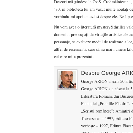
Deseori mă gândesc la Ov.S. Crohmălniceanu, un 
’80, în biblioteca lui am văzut multe noutăţi de 
vorbindu-mi apoi entuziast despre ele. Ne lipse
Nu vom avea o literatură mystery&thriller valo
domeniu, preocupaţi de virtuţile artistice ale ac
personaje, să evalueze modul de realizare a lor,
altfel de recenzenţi, care să nu mai numere kil
cel care mi-a prezentat .
Despre George AR
George ARION a scris 50 artico
George ARION s-a născut la 5 a
Literatura Română din Bucureşt
Fundaţiei „Premiile Flacăra”. A
„Scrisul românesc”; Amintiri 
Traversarea – 1997, Editura Fu
vorbeşte – 1997, Ediura Flacăra