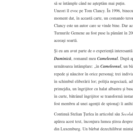
să se întâmple când ne aşteptăm mai puţin.
Uneori îl evoc pe Tom Clancy. În 1996, binecuno
moment dat, în această carte, un comando tero
Clancy este un autor care se vinde bine. Dar a
Turnurile Gemene au fost puse la pământ în 200
aceeaşi soartă.
Şi eu am avut parte de o experienţă interesantă
Duminică
, romanul meu
Cameleonul
. După ap
următoarea întâmplare: „în
Cameleonul
, un bă
repede şi năucitor în orice personaj; trei indivi
în schimbul eliberării lor; poliţia negociază, a
primejdia, un îngrijitor cu halat albastru şi bas
în curte, bătrânul îngrijitor se transformă insta
fost membru al unei agenţii de spionaj) îi anihi
Continuă Stelian Ţurlea în articolul său
Secolul
apărea acest text, înconjura lumea ştirea despr
din Luxemburg. Un bărbat dezechilibrat mintal, 