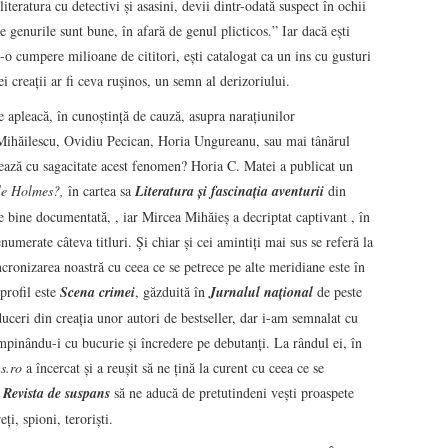
iteratura cu detectivi şi asasini, devii dintr-odată suspect în ochii
te genurile sunt bune, în afară de genul plicticos.” Iar dacă eşti
-o cumpere milioane de cititori, eşti catalogat ca un ins cu gusturi
i creaţii ar fi ceva ruşinos, un semn al derizoriului.
 apleacă, în cunoştinţă de cauză, asupra naraţiunilor
Mihăilescu, Ovidiu Pecican, Horia Ungureanu, sau mai tânărul
rează cu sagacitate acest fenomen? Horia C. Matei a publicat un
le Holmes?
,
în cartea sa
Literatura şi fascinaţia aventurii
din
e bine documentată, , iar Mircea Mihăieş a decriptat captivant , în
umerate câteva titluri. Şi chiar şi cei amintiţi mai sus se referă la
cronizarea noastră cu ceea ce se petrece pe alte meridiane este în
profil este
Scena crimei
, găzduită în
Jurnalul naţional
de peste
duceri din creaţia unor autori de bestseller, dar i-am semnalat cu
mpinându-i cu bucurie şi încredere pe debutanţi. La rândul ei, în
s.ro
a încercat şi a reuşit să ne ţină la curent cu ceea ce se
i
Revista
de suspans
să ne aducă de pretutindeni veşti proaspete
eţi, spioni, terorişti.