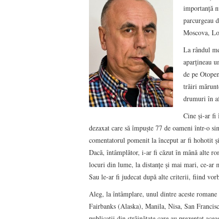
importanţă n
parcurgeau di
Moscova, Lo
La rândul me
aparţineau un
de pe Otopeni
trăiri mărunt
drumuri în af
Cine şi-ar fi
dezaxat care să împuşte 77 de oameni într-o sin
comentatorul pomenit la început ar fi hohotit şi 
Dacă, întâmplător, i-ar fi căzut în mână alte ro
locuri din lume, la distanţe şi mai mari, ce-ar m
Sau le-ar fi judecat după alte criterii, fiind v
Aleg, la întâmplare, unul dintre aceste romane 
Fairbanks (Alaska), Manila, Nisa, San Francis
publicaţii din străinătate care au prezentat acea