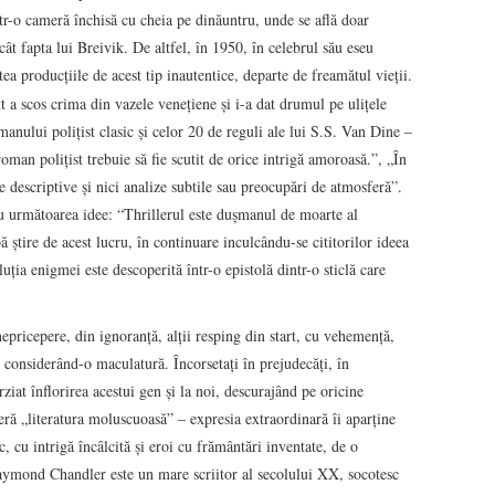
tr-o cameră închisă cu cheia pe dinăuntru, unde se află doar
cât fapta lui Breivik. De altfel, în 1950, în celebrul său eseu
 producţiile de acest tip inautentice, departe de freamătul vieţii.
a scos crima din vazele veneţiene şi i-a dat drumul pe uliţele
manului poliţist clasic şi celor 20 de reguli ale lui S.S. Van Dine –
oman poliţist trebuie să fie scutit de orice intrigă amoroasă.”, „În
 descriptive şi nici analize subtile sau preocupări de atmosferă”.
u următoarea idee: “Thrillerul este duşmanul de moarte al
ă ştire de acest lucru, în continuare inculcându-se cititorilor ideea
ia enigmei este descoperită într-o epistolă dintr-o sticlă care
epricepere, din ignoranţă, alţii resping din start, cu vehemenţă,
, considerând-o maculatură. Încorsetaţi în prejudecăţi, în
rziat înflorirea acestui gen şi la noi, descurajând pe oricine
eră „literatura moluscuoasă” – expresia extraordinară îi aparţine
, cu intrigă încâlcită şi eroi cu frământări inventate, de o
aymond Chandler este un mare scriitor al secolului XX, socotesc