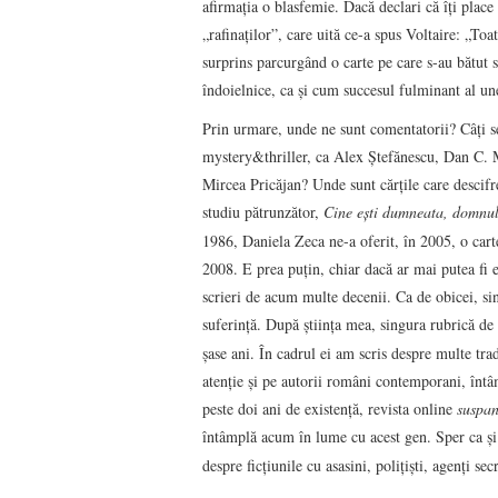
afirmaţia o blasfemie. Dacă declari că îţi place l
„rafinaţilor”, care uită ce-a spus Voltaire: „Toa
surprins parcurgând o carte pe care s-au bătut s
îndoielnice, ca şi cum succesul fulminant al une
Prin urmare, unde ne sunt comentatorii? Câţi se
mystery&thriller, ca Alex Ştefănescu, Dan C. 
Mircea Pricăjan? Unde sunt cărţile care descif
studiu pătrunzător,
Cine eşti dumneata, domnu
1986, Daniela Zeca ne-a oferit, în 2005, o cart
2008. E prea puţin, chiar dacă ar mai putea fi en
scrieri de acum multe decenii. Ca de obicei, sin
suferinţă. După ştiinţa mea, singura rubrică de 
şase ani. În cadrul ei am scris despre multe tra
atenţie şi pe autorii români contemporani, întâ
peste doi ani de existenţă, revista online
suspan
întâmplă acum în lume cu acest gen. Sper ca ş
despre ficţiunile cu asasini, poliţişti, agenţi secr