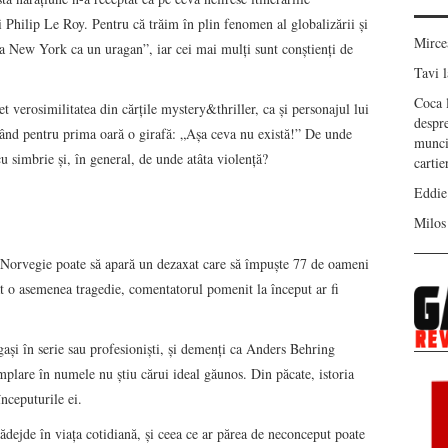
i Philip Le Roy. Pentru că trăim în plin fenomen al globalizării şi
Mirc
 la New York ca un uragan”, iar cei mai mulţi sunt conştienţi de
Tavi
l
Coca
t verosimilitatea din cărţile mystery&thriller, ca şi personajul lui
despr
ând pentru prima oară o girafă: „Aşa ceva nu există!” De unde
munci
 cu simbrie şi, în general, de unde atâta violenţă?
carti
Eddie
Milos
ca Norvegie poate să apară un dezaxat care să împuşte 77 de oameni
nat o asemenea tragedie, comentatorul pomenit la început ar fi
.
igaşi în serie sau profesionişti, şi demenţi ca Anders Behring
mplare în numele nu ştiu cărui ideal găunos. Din păcate, istoria
începuturile ei.
dejde în viaţa cotidiană, şi ceea ce ar părea de neconceput poate