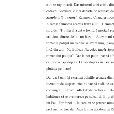
care se raportează. Dar misterul unei crime din
cadavrul victimei, e mai departe de realitate de
Simpla artă a crimei
, Raymond Chandler socotea
A rămas faimoasă această frază a lui: „Hammett 
sordide.” Thrillerul a dat o lovitură mortală ro
iată două dintre ele, de tot hazul: „Adevăratul r
romanul poliţist nu trebuie să avem lungi pasaje
Încă din anii ’60, Boileau-Narcejac împărtăşea
romanului poliţist”. Dar la noi puţini par să aib
că este o capodoperă. O capodoperă în care soluţ
pluteşte pe mare!
Dar dacă unii îşi exprimă opiniile eronate din n
literatura de suspans, nici nu vor să audă de ea
convingeri osificate, astfel de detractori au întâ
îndrăznea să se aventureze pe calea lui. Ei pref
lui Paul Zarifopol –, în care nu se petrece nimic
profunzime trucată. Dacă le spui acestora că R