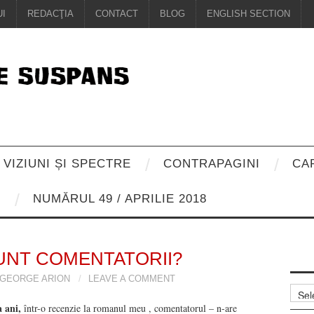
I
REDACŢIA
CONTACT
BLOG
ENGLISH SECTION
VIZIUNI ȘI SPECTRE
CONTRAPAGINI
CA
8
NUMĂRUL 49 / APRILIE 2018
UNT COMENTATORII?
GEORGE ARION
LEAVE A COMMENT
Arhiv
 ani,
într-o recenzie la romanul meu , comentatorul – n-are