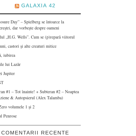
GALAXIA 42
losure Day” – Spielberg se întoarce la
ereștri, dar vorbește despre oameni
lul „H.G. Wells”. Cum se (p)repară viitorul
ni, castori și alte creaturi mitice
, iubirea
le lui Lazăr
i Jupiter
ST
ran #1 – Tot înainte! + Subteran #2 – Noaptea
nziene & Autopsierul (Alex Talamba)
Zero volumele 1 și 2
ul Penrose
COMENTARII RECENTE