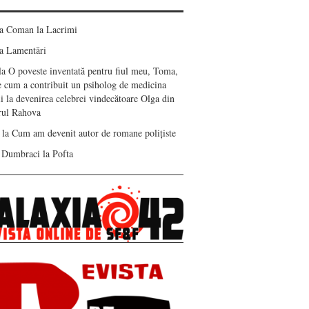
ea Coman
la
Lacrimi
a
Lamentări
la
O poveste inventată pentru fiul meu, Toma,
e cum a contribuit un psiholog de medicina
i la devenirea celebrei vindecătoare Olga din
erul Rahova
la
Cum am devenit autor de romane polițiste
 Dumbraci
la
Pofta