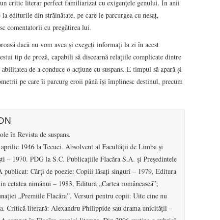
critic literar perfect familiarizat cu exigenţele genului. În anii
la editurile din străinătate, pe care le parcurgea cu nesaţ,
sc comentatorii cu pregătirea lui.
roasă dacă nu vom avea şi exegeţi informaţi la zi în acest
estui tip de proză, capabili să discearnă relaţiile complicate dintre
 abilitatea de a conduce o acţiune cu suspans. E timpul să apară şi
ometrii pe care îi parcurg eroii până îşi împlinesc destinul, precum
ION
le în Revista de suspans.
prilie 1946 la Tecuci. Absolvent al Facultăţii de Limba şi
i – 1970. PDG la S.C. Publicaţiile Flacăra S.A. şi Preşedintele
 publicat: Cărţi de poezie: Copiii lăsaţi singuri – 1979, Editura
din cetatea nimănui – 1983, Editura „Cartea românească”;
naţiei „Premiile Flacăra”. Versuri pentru copii: Uite cine nu
. Critică literară: Alexandru Philippide sau drama unicităţii –