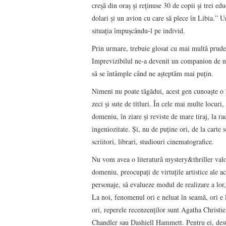
creşă din oraş şi reţinuse 30 de copii şi trei e
dolari şi un avion cu care să plece în Libia.” U
situaţia împuşcându-l pe individ.
Prin urmare, trebuie glosat cu mai multă prude
Imprevizibilul ne-a devenit un companion de nă
să se întâmple când ne aşteptăm mai puţin.
Nimeni nu poate tăgădui, acest gen cunoaşte o 
zeci şi sute de titluri. În cele mai multe locuri
domeniu, în ziare şi reviste de mare tiraj, la 
ingeniozitate. Şi, nu de puţine ori, de la carte s
scriitori, librari, studiouri cinematografice.
Nu vom avea o literatură mystery&thriller valo
domeniu, preocupaţi de virtuţile artistice ale ac
personaje, să evalueze modul de realizare a lor,
La noi, fenomenul ori e neluat în seamă, ori e 
ori, reperele recenzenţilor sunt Agatha Christ
Chandler sau Dashiell Hammett. Pentru ei, desu