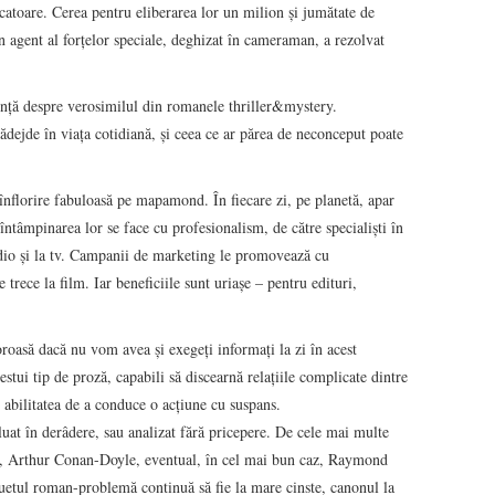
ducatoare. Cerea pentru eliberarea lor un milion şi jumătate de
n agent al forţelor speciale, deghizat în cameraman, a rezolvat
nţă despre verosimilul din romanele thriller&mystery.
dejde în viaţa cotidiană, şi ceea ce ar părea de neconceput poate
înflorire fabuloasă pe mapamond. În fiecare zi, pe planetă, apar
, întâmpinarea lor se face cu profesionalism, de către specialişti în
radio şi la tv. Campanii de marketing le promovează cu
e trece la film. Iar beneficiile sunt uriaşe – pentru edituri,
roasă dacă nu vom avea şi exegeţi informaţi la zi în acest
estui tip de proză, capabili să discearnă relaţiile complicate dintre
 abilitatea de a conduce o acţiune cu suspans.
luat în derâdere, sau analizat fără pricepere. De cele mai multe
ie, Arthur Conan-Doyle, eventual, în cel mai bun caz, Raymond
etul roman-problemă continuă să fie la mare cinste, canonul la