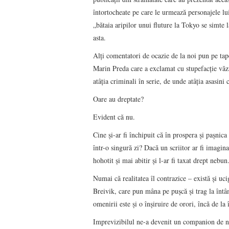
întortocheate pe care le urmează personajele lu
„bătaia aripilor unui fluture la Tokyo se simte
asta.
Alţi comentatori de ocazie de la noi pun pe tape
Marin Preda care a exclamat cu stupefacţie văz
atâţia criminali în serie, de unde atâţia asasini
Oare au dreptate?
Evident că nu.
Cine şi-ar fi închipuit că în prospera şi paşni
într-o singură zi? Dacă un scriitor ar fi imagi
hohotit şi mai abitir şi l-ar fi taxat drept nebun
Numai că realitatea îl contrazice – există şi uc
Breivik, care pun mâna pe puşcă şi trag la întâ
omenirii este şi o înşiruire de orori, încă de la 
Imprevizibilul ne-a devenit un companion de nă