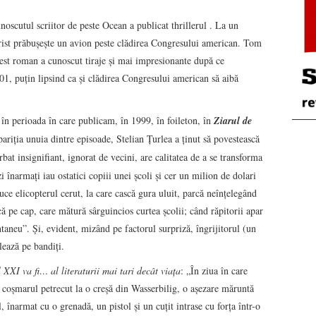
scutul scriitor de peste Ocean a publicat thrillerul . La un
rist prăbuşeşte un avion peste clădirea Congresului american. Tom
cest roman a cunoscut tiraje şi mai impresionante după ce
1, puţin lipsind ca şi clădirea Congresului american să aibă
 în perioada în care publicam, în 1999, în foileton, în
Ziarul de
ariţia unuia dintre episoade, Stelian Ţurlea a ţinut să povestească
rbat insignifiant, ignorat de vecini, are calitatea de a se transforma
zi înarmaţi iau ostatici copiii unei şcoli şi cer un milion de dolari
duce elicopterul cerut, la care cască gura uluit, parcă neînţelegând
că pe cap, care mătură sârguincios curtea şcolii; când răpitorii apar
ntaneu”. Şi, evident, mizând pe factorul surpriză, îngrijitorul (un
lează pe bandiţi.
 XXI va fi… al literaturii
mai tari decât viaţa
: „În ziua în care
e coşmarul petrecut la o creşă din Wasserbilig, o aşezare măruntă
înarmat cu o grenadă, un pistol şi un cuţit intrase cu forţa într-o