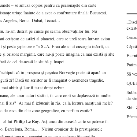
umele – se amuza copios pentru că personajele din carte
stanţe uriaşe înainte de a avea o confruntare finală: Bucureşti,
s Angeles, Berna, Dubai, Tecuci…
„Disc
extrat
u, m-am distrat pe cinste pe seama observaţiilor lui. Nu
Cenac
ui cetăţean de astăzi al planetei, care se urcă seara într-un avion
 şi peste şapte ore e în SUA. Erau ale unui cusurgiu înăcrit, cu
Căpcău
e şi orizont mărginit, care nu-şi poate imagina că mai există şi alte
Eternă
ară de cel de-acasă la slujbă şi înapoi.
Patimi
 închipuit că în prospera şi paşnica Norvegie poate să apară un
Să vez
gură zi? Dacă un scriitor ar fi imaginat o asemenea tragedie,
QUE
mai abitir şi l-ar fi taxat drept nebun.
Subte
mane, ale unor autori străini, în care eroii se deplasează în multe
de sâ
ai fi zis? Ar mai fi izbucnit în râs, ca la lectura naraţiunii mele?
Shin 
orba de ceva din alte zone geografice, cu parfum exotic?
Efect
Philip Le Roy
– al lui
. Acţiunea din această carte se petrece în
co, Barcelona, Roma… Niciun cronicar de la prestigioasele
stă naraţiune n-a receptat ca pe ceva nefiresc itinerariile