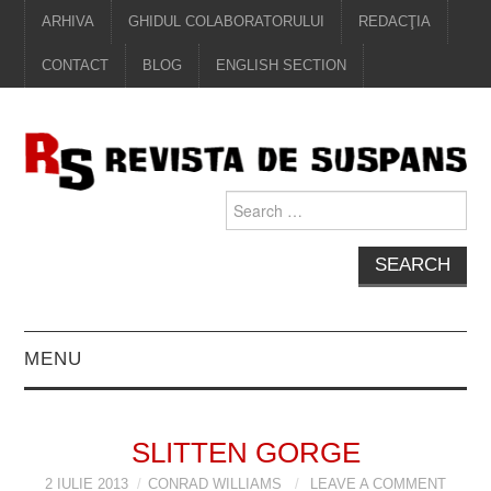
ARHIVA
GHIDUL COLABORATORULUI
REDACŢIA
CONTACT
BLOG
ENGLISH SECTION
Search
for:
MENU
EDITORIAL
SLITTEN GORGE
PROZĂ
2 IULIE 2013
CONRAD WILLIAMS
LEAVE A COMMENT