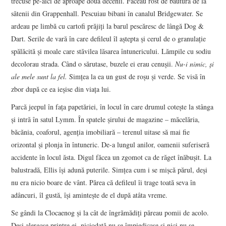
trecuse pe-aici de aproape două decenii. Făceau rost de băutură de la
sătenii din Grappenhall. Pescuiau bibani în canalul Bridgewater. Se
ardeau pe limbă cu cartofi prăjiți la barul pescăresc de lângă Dog &
Dart. Serile de vară în care defileul îl aștepta și cerul de o granulație
spălăcită și moale care stăvilea lăsarea întunericului. Lămpile cu sodiu
decolorau strada. Când o sărutase, buzele ei erau cenușii.
Nu-i nimic, și
ale mele sunt la fel.
Simțea la ea un gust de roșu și verde. Se visă în
zbor după ce ea ieșise din viața lui.
Parcă jeepul în fața papetăriei, în locul în care drumul cotește la stânga
și intră în satul Lymm. În spatele șirului de magazine – măcelăria,
băcănia, coaforul, agenția imobiliară – terenul uitase să mai fie
orizontal și plonja în întuneric. De-a lungul anilor, oamenii suferiseră
accidente în locul ăsta. Digul făcea un zgomot ca de răget înăbușit. La
balustradă, Ellis își adună puterile. Simțea cum i se mișcă părul, deși
nu era nicio boare de vânt. Părea că defileul îi trage toată seva în
adâncuri, îl gustă, își amintește de el după atâta vreme.
Se gândi la Clocaenog și la cât de îngrămădiți păreau pomii de acolo.
Deși alergase printre ei, niciodată nu se împiedicase și nici nu se