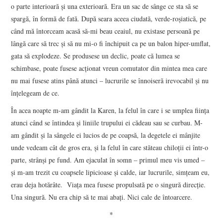
o parte interioară și una exterioară. Era un sac de sânge ce sta să se
spargă, în formă de fată. După seara aceea ciudată, verde-roșiatică, pe
când mă întorceam acasă să-mi beau ceaiul, nu existase persoană pe
lângă care să trec și să nu mi-o fi închipuit ca pe un balon hiper-umflat,
gata să explodeze. Se produsese un declic, poate că lumea se
schimbase, poate fusese acționat vreun comutator din mintea mea care
nu mai fusese atins până atunci – lucrurile se înnoiseră irevocabil și nu
înțelegeam de ce.
În acea noapte m-am gândit la Karen, la felul în care i se umplea ființa
atunci când se întindea și liniile trupului ei cădeau sau se curbau. M-
am gândit și la sângele ei lucios de pe coapsă, la degetele ei mânjite
unde vedeam cât de gros era, și la felul în care stăteau chiloții ei într-o
parte, strânși pe fund. Am ejaculat în somn – primul meu vis umed –
și m-am trezit cu coapsele lipicioase și calde, iar lucrurile, simțeam eu,
erau deja hotărâte. Viața mea fusese propulsată pe o singură direcție.
Una singură. Nu era chip să te mai abați. Nici cale de întoarcere.
*