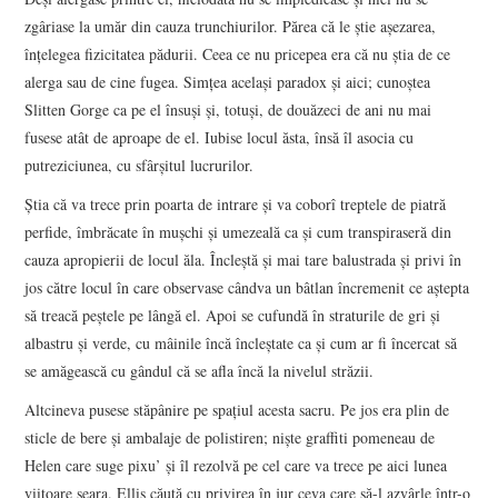
zgâriase la umăr din cauza trunchiurilor. Părea că le știe așezarea,
înțelegea fizicitatea pădurii. Ceea ce nu pricepea era că nu știa de ce
alerga sau de cine fugea. Simțea același paradox și aici; cunoștea
Slitten Gorge ca pe el însuși și, totuși, de douăzeci de ani nu mai
fusese atât de aproape de el. Iubise locul ăsta, însă îl asocia cu
putreziciunea, cu sfârșitul lucrurilor.
Știa că va trece prin poarta de intrare și va coborî treptele de piatră
perfide, îmbrăcate în mușchi și umezeală ca și cum transpiraseră din
cauza apropierii de locul ăla. Încleștă și mai tare balustrada și privi în
jos către locul în care observase cândva un bâtlan încremenit ce aștepta
să treacă peștele pe lângă el. Apoi se cufundă în straturile de gri și
albastru și verde, cu mâinile încă încleștate ca și cum ar fi încercat să
se amăgească cu gândul că se afla încă la nivelul străzii.
Altcineva pusese stăpânire pe spațiul acesta sacru. Pe jos era plin de
sticle de bere și ambalaje de polistiren; niște graffiti pomeneau de
Helen care suge pixu’ și îl rezolvă pe cel care va trece pe aici lunea
viitoare seara. Ellis căută cu privirea în jur ceva care să-l azvârle într-o