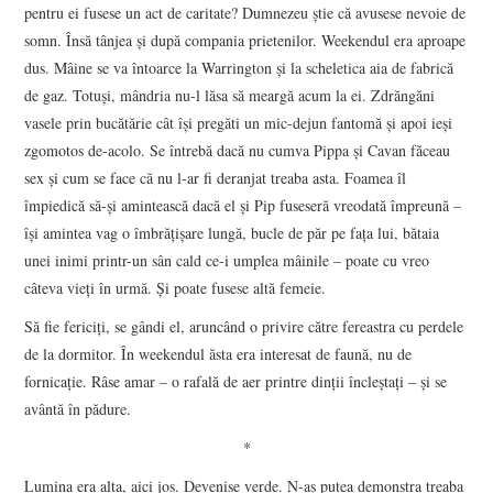
pentru ei fusese un act de caritate? Dumnezeu știe că avusese nevoie de
somn. Însă tânjea și după compania prietenilor. Weekendul era aproape
dus. Mâine se va întoarce la Warrington și la scheletica aia de fabrică
de gaz. Totuși, mândria nu-l lăsa să meargă acum la ei. Zdrăngăni
vasele prin bucătărie cât își pregăti un mic-dejun fantomă și apoi ieși
zgomotos de-acolo. Se întrebă dacă nu cumva Pippa și Cavan făceau
sex și cum se face că nu l-ar fi deranjat treaba asta. Foamea îl
împiedică să-și amintească dacă el și Pip fuseseră vreodată împreună –
își amintea vag o îmbrățișare lungă, bucle de păr pe fața lui, bătaia
unei inimi printr-un sân cald ce-i umplea mâinile – poate cu vreo
câteva vieți în urmă. Și poate fusese altă femeie.
Să fie fericiți, se gândi el, aruncând o privire către fereastra cu perdele
de la dormitor. În weekendul ăsta era interesat de faună, nu de
fornicație. Râse amar – o rafală de aer printre dinții încleștați – și se
avântă în pădure.
*
Lumina era alta, aici jos. Devenise verde. N-aș putea demonstra treaba