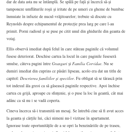
dar de data asta nu se întâmplă. Se spălă pe față și încercă să-și
tamponeze umflăturile roșii și iritate de pe umeri cu gheme de bumbac
înmuiate în infuzie de nucul-vrăjitoarelor; trebuie să discute cu
Reynolds despre echipamentul de protecție prea larg pe care l-au
primit. Porni radioul și se puse pe citit unul din ghidurile din geanta de
voiaj.
Ellis observă imediat după felul în care stăteau paginile că volumul
fusese deteriorat. Deschise cartea la locul în care paginile fuseseră
smulse, câteva pagini între
Granguri
și
Familia Corvidae
. Nu se
dumiri imediat din cuprins ce păsări lipseau, acolo era dat un titlu de
capitol:
Descrierea familiilor și speciilor
. Fu obligat să se târască prin
tot indexul ăla greoi ca să găsească paginile respective. Apoi închise
cartea cu grijă, aproape cu sfințenie, și o puse la loc în geantă, cât mai
adânc ca să nu i se vadă coperta.
Cineva încerca să-i transmită un mesaj. Se întrebă cine să fi avut acces
la geanta și cărțile lui, căci nimeni nu-l vizitase în apartament.
Ignorase toate oportunitățile de a se opri la benzinăriile de pe traseu,