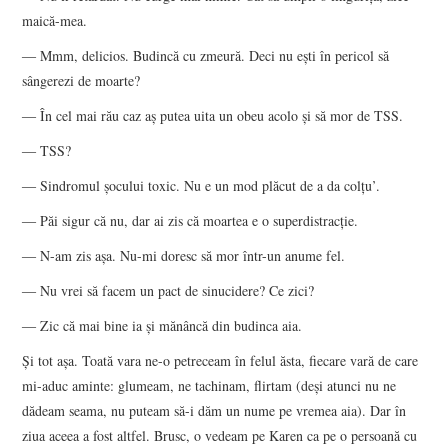
maică-mea.
― Mmm, delicios. Budincă cu zmeură. Deci nu ești în pericol să
sângerezi de moarte?
― În cel mai rău caz aș putea uita un obeu acolo și să mor de TSS.
― TSS?
― Sindromul șocului toxic. Nu e un mod plăcut de a da colțu’.
― Păi sigur că nu, dar ai zis că moartea e o superdistracție.
― N-am zis așa. Nu-mi doresc să mor într-un anume fel.
― Nu vrei să facem un pact de sinucidere? Ce zici?
― Zic că mai bine ia și mănâncă din budinca aia.
Și tot așa. Toată vara ne-o petreceam în felul ăsta, fiecare vară de care
mi-aduc aminte: glumeam, ne tachinam, flirtam (deși atunci nu ne
dădeam seama, nu puteam să-i dăm un nume pe vremea aia). Dar în
ziua aceea a fost altfel. Brusc, o vedeam pe Karen ca pe o persoană cu