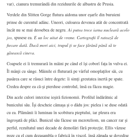
var), cianura tremurândă din reziduurile de albastru de Prusia.
Verdele din Slitten Gorge flutura aidoma unor eșarfe din buruieni
prinse de curentul adânc. Uneori, culoarea devenea atât de concentrată
încât nu se mai deosebea de negru.
Ai putea trece iarna nucleară acolo
jos
, spusese ea.
E un loc uitat de vreme. Cartografii îl ratează de
fiecare dată. Dacă mori aici, trupul ți se face țărână până să te
găsească cineva.
Coapsele ei îi tremurară în mâini pe când el își coborî fața în vulva ei.
Îl mânji cu sânge. Mâinile ei fluturară pe vârful omoplaților săi, cu
pasărea care se răsuci între degete: îi simți greutatea inertă pe spate.
Credea despre ea că-și pierduse controlul, însă ea făcea magie.
Din acele culori interzise ieșiră fizionomii. Profilul îndărătnic al
bunicului său. Își descheie cămașa și o dădu jos: pielea i se duse odată
cu ea. Plămânii îi luminau în scobitura pieptului, iar pleura era
îngroșată de plăci. Bunicul său făcuse un mezoteliom, un cancer rar și
perfid, rezultatul unei decade de demolări fără protecție. Ellis văzuse
poze cu el cum dezasambla o fabrică în viscol, însă zăpada se dovedise