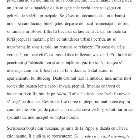
un afront adus fațadelor de la magazinele vechi care se agățau cu
gelozie de străzile principale. Se găsea întotdeauna câte un urbanist
nou – și care locuia, bineînțeles, departe de locul reamenajat – dornic
să rămână în istorie. Ellis fu bucuros să lase centrul, dar cu toate că
forță jeepul la maxim, până ce întinderea urbană perfidă nu se
transformă în zone rurale, nu reuși să se relaxeze. Fu șocat de atâta
verdeață, cu toate că făcea traseul ăsta în fiecare weekend. Era la fel de
penetrant și înăbușitor ca și amenințătorul gaz toxic. Nu reușea să
înțeleagă cum i-ar fi fost lui mai bine dacă ar fi stat acasă, în
apartamentul lui dulceag. Dădu drumul tare la muzică, însă nimic nu-l
scotea din panica lentă care-i invada pieptul. Imediat ce trecu de
indicatorul cu Ruthin de pe A494, îl afectă atât de tare încât fu nevoit
să tragă pe dreapta. Respirația i se oprea în piept, nu mai putea expira
cum trebuie. Simțea de parcă ar fi reciclat ceva vechi și stătut, iar orice
speranță de nou început se năștea moartă.
Scrisoarea boțită din buzunar, primită de la Pippa și datată cu câteva
zile înainte, îl ajută să se reorienteze:
Cav crede că a văzut azi-noapte