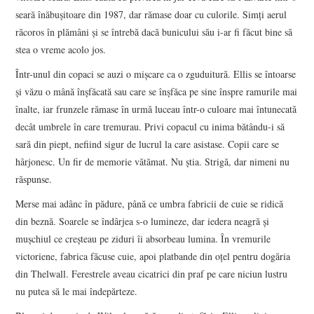
seară înăbușitoare din 1987, dar rămase doar cu culorile. Simți aerul
răcoros în plămâni și se întrebă dacă bunicului său i-ar fi făcut bine să
stea o vreme acolo jos.
Într-unul din copaci se auzi o mișcare ca o zguduitură. Ellis se întoarse
și văzu o mână înșfăcată sau care se înșfăca pe sine înspre ramurile mai
înalte, iar frunzele rămase în urmă luceau într-o culoare mai întunecată
decât umbrele în care tremurau. Privi copacul cu inima bătându-i să
sară din piept, nefiind sigur de lucrul la care asistase. Copii care se
hârjonesc. Un fir de memorie vătămat. Nu știa. Strigă, dar nimeni nu
răspunse.
Merse mai adânc în pădure, până ce umbra fabricii de cuie se ridică
din beznă. Soarele se îndârjea s-o lumineze, dar iedera neagră și
mușchiul ce creșteau pe ziduri îi absorbeau lumina. În vremurile
victoriene, fabrica făcuse cuie, apoi platbande din oțel pentru dogăria
din Thelwall. Ferestrele aveau cicatrici din praf pe care niciun lustru
nu putea să le mai îndepărteze.