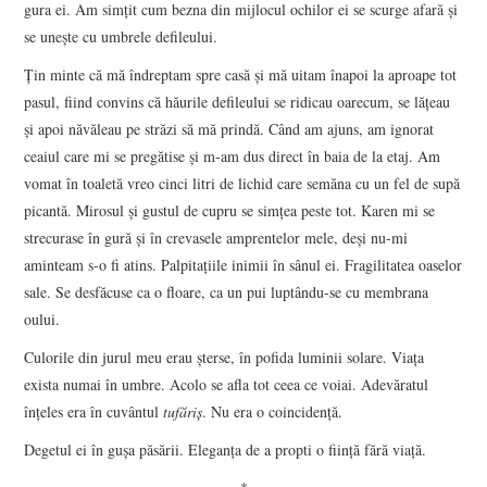
gura ei. Am simțit cum bezna din mijlocul ochilor ei se scurge afară și
se unește cu umbrele defileului.
Țin minte că mă îndreptam spre casă și mă uitam înapoi la aproape tot
pasul, fiind convins că hăurile defileului se ridicau oarecum, se lățeau
și apoi năvăleau pe străzi să mă prindă. Când am ajuns, am ignorat
ceaiul care mi se pregătise și m-am dus direct în baia de la etaj. Am
vomat în toaletă vreo cinci litri de lichid care semăna cu un fel de supă
picantă. Mirosul și gustul de cupru se simțea peste tot. Karen mi se
strecurase în gură și în crevasele amprentelor mele, deși nu-mi
aminteam s-o fi atins. Palpitațiile inimii în sânul ei. Fragilitatea oaselor
sale. Se desfăcuse ca o floare, ca un pui luptându-se cu membrana
oului.
Culorile din jurul meu erau șterse, în pofida luminii solare. Viața
exista numai în umbre. Acolo se afla tot ceea ce voiai. Adevăratul
înțeles era în cuvântul
tufăriș
. Nu era o coincidență.
Degetul ei în gușa păsării. Eleganța de a propti o ființă fără viață.