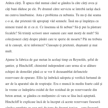
Atâtea cărți. Îl apuca răul numai când se gândea la câte cărți avea și
câți bani dăduse pe ele. Pe drumul către serviciu se întrebă iarăși dacă
nu cumva înnebunise. Asta e problema cu nebunia. Tu nu-ți dai seama
c-o ai, dar prietenii tăi apropiați văd semnele. Însă nu-și împărțea cu
nimeni traiul de zi cu zi. Ce însemna să fii nebun? Să-ți pui la păstrare
fecalele? Să trimiți scrisori unor oameni care sunt morți de mult? Să
colecționezi cărți despre păsări care te sperie de moarte? Păi nu trebuia
să le cunoști, să te informezi? Cunoaște-ți prietenii, dușmanii și mai
mult.
Ajunse la fabrica de gaz metan în același timp cu Reynolds, șeful de
șantier, și Hinchcliff, chimistul independent care urma să se alăture
echipei de demolări până ce se vor fi dezasamblat defunctele
rezervoare de epurare. Ellis își îmbrăcă salopeta și verifică furtunul de
aer de la aparatul său de respirație. Era o muncă în mediu foarte cald și
în vreme ce îndepărta oxidul de fier rezidual de pe rezervoarele din
beton armat, se gândea cu mulțumire că vara se lăsa încă așteptată.
Hinchcliff le explicase încă de la început că aceste rezervoare fuseseră
cândva umplute cu șase mii de tone de deșeuri toxice – care fuseseră