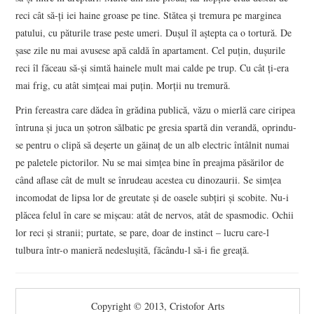
reci cât să-ți iei haine groase pe tine. Stătea și tremura pe marginea
patului, cu păturile trase peste umeri. Dușul îl aștepta ca o tortură. De
șase zile nu mai avusese apă caldă în apartament. Cel puțin, dușurile
reci îl făceau să-și simtă hainele mult mai calde pe trup. Cu cât ți-era
mai frig, cu atât simțeai mai puțin. Morții nu tremură.
Prin fereastra care dădea în grădina publică, văzu o mierlă care ciripea
întruna și juca un șotron sălbatic pe gresia spartă din verandă, oprindu-
se pentru o clipă să deșerte un găinaț de un alb electric întâlnit numai
pe paletele pictorilor. Nu se mai simțea bine în preajma păsărilor de
când aflase cât de mult se înrudeau acestea cu dinozaurii. Se simțea
incomodat de lipsa lor de greutate și de oasele subțiri și scobite. Nu-i
plăcea felul în care se mișcau: atât de nervos, atât de spasmodic. Ochii
lor reci și stranii; purtate, se pare, doar de instinct – lucru care-l
tulbura într-o manieră nedeslușită, făcându-l să-i fie greață.
Copyright © 2013, Cristofor Arts