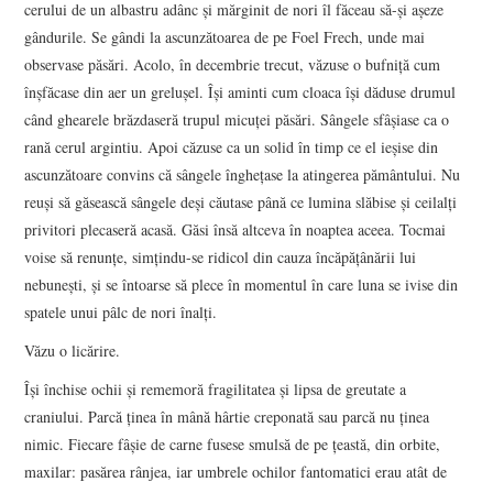
cerului de un albastru adânc și mărginit de nori îl făceau să-și așeze
gândurile. Se gândi la ascunzătoarea de pe Foel Frech, unde mai
observase păsări. Acolo, în decembrie trecut, văzuse o bufniță cum
înșfăcase din aer un grelușel. Își aminti cum cloaca își dăduse drumul
când ghearele brăzdaseră trupul micuței păsări. Sângele sfâșiase ca o
rană cerul argintiu. Apoi căzuse ca un solid în timp ce el ieșise din
ascunzătoare convins că sângele înghețase la atingerea pământului. Nu
reuși să găsească sângele deși căutase până ce lumina slăbise și ceilalți
privitori plecaseră acasă. Găsi însă altceva în noaptea aceea. Tocmai
voise să renunțe, simțindu-se ridicol din cauza încăpățânării lui
nebunești, și se întoarse să plece în momentul în care luna se ivise din
spatele unui pâlc de nori înalți.
Văzu o licărire.
Își închise ochii și rememoră fragilitatea și lipsa de greutate a
craniului. Parcă ținea în mână hârtie creponată sau parcă nu ținea
nimic. Fiecare fâșie de carne fusese smulsă de pe țeastă, din orbite,
maxilar: pasărea rânjea, iar umbrele ochilor fantomatici erau atât de