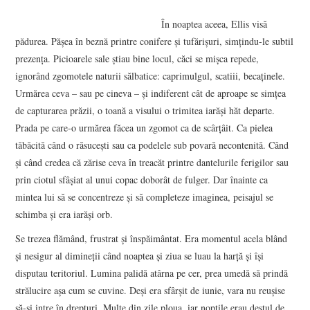
VIZIUNI ȘI SPECTRE
În noaptea aceea, Ellis visă
pădurea. Pășea în beznă printre conifere și tufărișuri, simțindu-le subtil
CONTRAPAGINI
prezența. Picioarele sale știau bine locul, căci se mișca repede,
ignorând zgomotele naturii sălbatice: caprimulgul, scatiii, becaținele.
CARTE & FILM
Urmărea ceva – sau pe cineva – și indiferent cât de aproape se simțea
de capturarea prăzii, o toană a visului o trimitea iarăși hăt departe.
SUSPANS
Prada pe care-o urmărea făcea un zgomot ca de scârțâit. Ca pielea
tăbăcită când o răsucești sau ca podelele sub povară necontenită. Când
și când credea că zărise ceva în treacăt printre dantelurile ferigilor sau
NUMĂRUL 48 /
prin ciotul sfâșiat al unui copac doborât de fulger. Dar înainte ca
mintea lui să se concentreze și să completeze imaginea, peisajul se
MARTIE 2018
schimba și era iarăși orb.
NUMĂRUL 49 /
Se trezea flămând, frustrat și înspăimântat. Era momentul acela blând
și nesigur al dimineții când noaptea și ziua se luau la harță și își
APRILIE 2018
disputau teritoriul. Lumina palidă atârna pe cer, prea umedă să prindă
strălucire așa cum se cuvine. Deși era sfârșit de iunie, vara nu reușise
să-și intre în drepturi. Multe din zile ploua, iar nopțile erau destul de