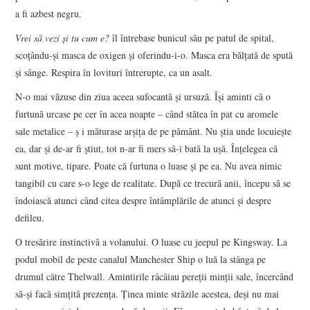
a fi azbest negru.
Vrei să vezi și tu cum e?
îl întrebase bunicul său pe patul de spital,
scoțându-și masca de oxigen și oferindu-i-o. Masca era bălțată de spută
și sânge. Respira în lovituri întrerupte, ca un asalt.
N-o mai văzuse din ziua aceea sufocantă și ursuză. Își aminti că o
furtună urcase pe cer în acea noapte – când stătea în pat cu aromele
sale metalice – ș i măturase arșița de pe pământ. Nu știa unde locuiește
ea, dar și de-ar fi știut, tot n-ar fi mers să-i bată la ușă. Înțelegea că
sunt motive, tipare. Poate că furtuna o luase și pe ea. Nu avea nimic
tangibil cu care s-o lege de realitate. După ce trecură anii, începu să se
îndoiască atunci când citea despre întâmplările de atunci și despre
defileu.
O tresărire instinctivă a volanului. O luase cu jeepul pe Kingsway. La
podul mobil de peste canalul Manchester Ship o luă la stânga pe
drumul către Thelwall. Amintirile râcâiau pereții minții sale, încercând
să-și facă simțită prezența. Ținea minte străzile acestea, deși nu mai