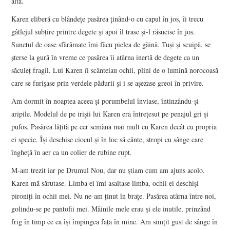
alta.
Karen eliberă cu blândețe pasărea ținând-o cu capul în jos, îi trecu
gâtlejul subțire printre degete și apoi îl trase și-l răsucise în jos.
Sunetul de oase sfărâmate îmi făcu pielea de găină. Tuși și scuipă, se
șterse la gură în vreme ce pasărea îi atârna inertă de degete ca un
săculeț fragil. Lui Karen îi scânteiau ochii, plini de o lumină norocoasă
care se furișase prin verdele pădurii și i se așezase greoi în privire.
Am dormit în noaptea aceea și porumbelul înviase, întinzându-și
aripile. Modelul de pe irișii lui Karen era întrețesut pe penajul gri și
pufos. Pasărea lățită pe cer semăna mai mult cu Karen decât cu propria
ei specie. Își deschise ciocul și în loc să cânte, stropi cu sânge care
îngheță în aer ca un colier de rubine rupt.
M-am trezit iar pe Drumul Nou, dar nu știam cum am ajuns acolo.
Karen mă sărutase. Limba ei îmi asaltase limba, ochii ei deschiși
pironiți în ochii mei. Nu ne-am ținut în brațe. Pasărea atârna între noi,
golindu-se pe pantofii mei. Mâinile mele erau și ele inutile, prinzând
frig în timp ce ea își împingea fața în mine. Am simțit gust de sânge în