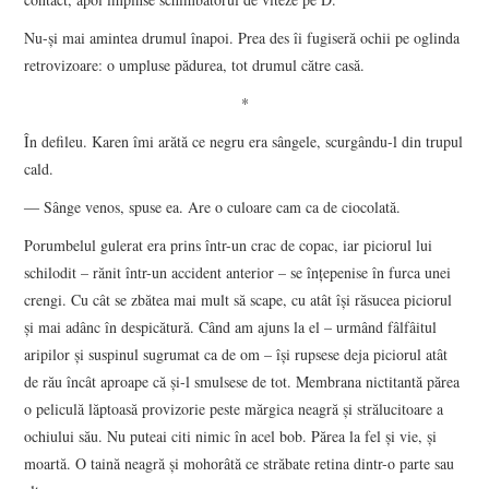
Nu-și mai amintea drumul înapoi. Prea des îi fugiseră ochii pe oglinda
retrovizoare: o umpluse pădurea, tot drumul către casă.
*
În defileu. Karen îmi arătă ce negru era sângele, scurgându-l din trupul
cald.
― Sânge venos, spuse ea. Are o culoare cam ca de ciocolată.
Porumbelul gulerat era prins într-un crac de copac, iar piciorul lui
schilodit – rănit într-un accident anterior – se înțepenise în furca unei
crengi. Cu cât se zbătea mai mult să scape, cu atât își răsucea piciorul
și mai adânc în despicătură. Când am ajuns la el – urmând fâlfâitul
aripilor și suspinul sugrumat ca de om – își rupsese deja piciorul atât
de rău încât aproape că și-l smulsese de tot. Membrana nictitantă părea
o peliculă lăptoasă provizorie peste mărgica neagră și strălucitoare a
ochiului său. Nu puteai citi nimic în acel bob. Părea la fel și vie, și
moartă. O taină neagră și mohorâtă ce străbate retina dintr-o parte sau