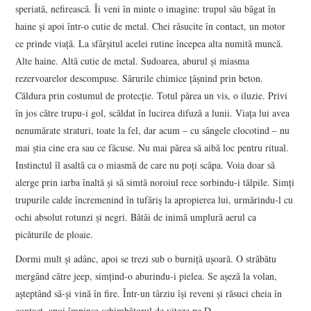
speriată, nefirească. Îi veni în minte o imagine: trupul său băgat în
haine și apoi într-o cutie de metal. Chei răsucite în contact, un motor
ce prinde viață. La sfârșitul acelei rutine începea alta numită muncă.
Alte haine. Altă cutie de metal. Sudoarea, aburul și miasma
rezervoarelor descompuse. Sărurile chimice țâșnind prin beton.
Căldura prin costumul de protecție. Totul părea un vis, o iluzie. Privi
în jos către trupu-i gol, scăldat în lucirea difuză a lunii. Viața lui avea
nenumărate straturi, toate la fel, dar acum – cu sângele clocotind – nu
mai știa cine era sau ce făcuse. Nu mai părea să aibă loc pentru ritual.
Instinctul îl asaltă ca o miasmă de care nu poți scăpa. Voia doar să
alerge prin iarba înaltă și să simtă noroiul rece sorbindu-i tălpile. Simți
trupurile calde încremenind în tufăriș la apropierea lui, urmărindu-l cu
ochi absolut rotunzi și negri. Bătăi de inimă umplură aerul ca
picăturile de ploaie.
Dormi mult și adânc, apoi se trezi sub o burniță ușoară. O străbătu
mergând către jeep, simțind-o aburindu-i pielea. Se așeză la volan,
așteptând să-și vină în fire. Într-un târziu își reveni și răsuci cheia în
contact, apoi împinse schimbătorul de viteze pe D.