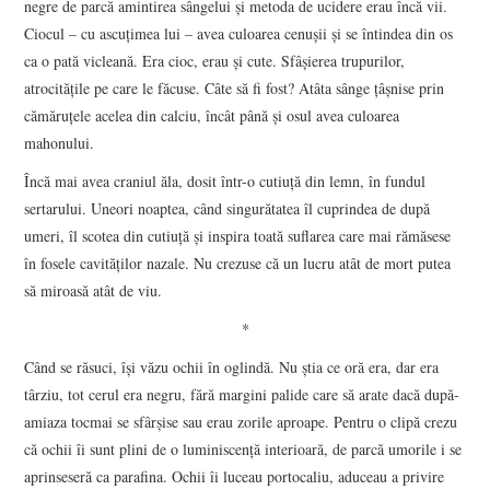
negre de parcă amintirea sângelui și metoda de ucidere erau încă vii.
Ciocul – cu ascuțimea lui – avea culoarea cenușii și se întindea din os
ca o pată vicleană. Era cioc, erau și cute. Sfâșierea trupurilor,
atrocitățile pe care le făcuse. Câte să fi fost? Atâta sânge țâșnise prin
cămăruțele acelea din calciu, încât până și osul avea culoarea
mahonului.
Încă mai avea craniul ăla, dosit într-o cutiuță din lemn, în fundul
sertarului. Uneori noaptea, când singurătatea îl cuprindea de după
umeri, îl scotea din cutiuță și inspira toată suflarea care mai rămăsese
în fosele cavităților nazale. Nu crezuse că un lucru atât de mort putea
să miroasă atât de viu.
*
Când se răsuci, își văzu ochii în oglindă. Nu știa ce oră era, dar era
târziu, tot cerul era negru, fără margini palide care să arate dacă după-
amiaza tocmai se sfârșise sau erau zorile aproape. Pentru o clipă crezu
că ochii îi sunt plini de o luminiscență interioară, de parcă umorile i se
aprinseseră ca parafina. Ochii îi luceau portocaliu, aduceau a privire