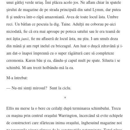
unui gâtlej verde uriaș. Îmi plăcea acolo jos. Ne aflam chiar în spatele
șirului de magazine de pe strada principală din satul Lymm, dar putea
fi și undeva într-o râpă amazoniană. Avea de toate locul ăsta. Umbre
reci. Un bâtlan ce pescuia la dig. Taine. Adulții nu coborau pe-aici
niciodată, fie că era mai aproape pe poteca satului sau le era teamă de
noi ăștia
junii
, fie nu aflaseră de locul ăsta, nu știu. I-am smuls doza
din mână și am rupt inelul cu briceagul. Am luat o dușcă zdravănă și i-
am dat-o înapoi împreună cu o super râgâitură care să completeze
ceremonia. Karen bău și ea, dându-și capul mult pe spate. Silueta i se
schimbă. M-am trezit holbându-mă la ea.
M-a întrebat:
― Nu-mi simți mirosul? Sunt la ciclu.
*
Ellis nu merse la o bere cu ceilalți după terminarea schimbului. Trecu
cu mașina prin centrul orașului Warrington, încercând să evite echipele
de constructori care sfârtecau inima orașului, înghesuind magazine noi
pe terenurile virane rămase de la construcțiile neterminate. Totul părea