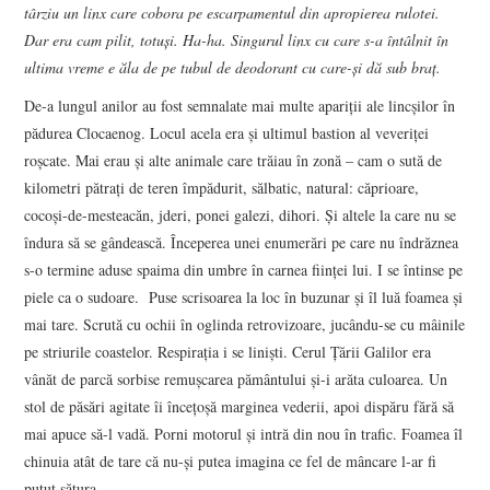
târziu un linx care cobora pe escarpamentul din apropierea rulotei.
Dar era cam pilit, totuși. Ha-ha. Singurul linx cu care s-a întâlnit în
ultima vreme e ăla de pe tubul de deodorant cu care-și dă sub braț.
De-a lungul anilor au fost semnalate mai multe apariții ale lincșilor în
pădurea Clocaenog. Locul acela era și ultimul bastion al veveriței
roșcate. Mai erau și alte animale care trăiau în zonă – cam o sută de
kilometri pătrați de teren împădurit, sălbatic, natural: căprioare,
cocoși-de-mesteacăn, jderi, ponei galezi, dihori. Și altele la care nu se
îndura să se gândească. Începerea unei enumerări pe care nu îndrăznea
s-o termine aduse spaima din umbre în carnea ființei lui. I se întinse pe
piele ca o sudoare. Puse scrisoarea la loc în buzunar și îl luă foamea și
mai tare. Scrută cu ochii în oglinda retrovizoare, jucându-se cu mâinile
pe striurile coastelor. Respirația i se liniști. Cerul Țării Galilor era
vânăt de parcă sorbise remușcarea pământului și-i arăta culoarea. Un
stol de păsări agitate îi încețoșă marginea vederii, apoi dispăru fără să
mai apuce să-l vadă. Porni motorul și intră din nou în trafic. Foamea îl
chinuia atât de tare că nu-și putea imagina ce fel de mâncare l-ar fi
putut sătura.