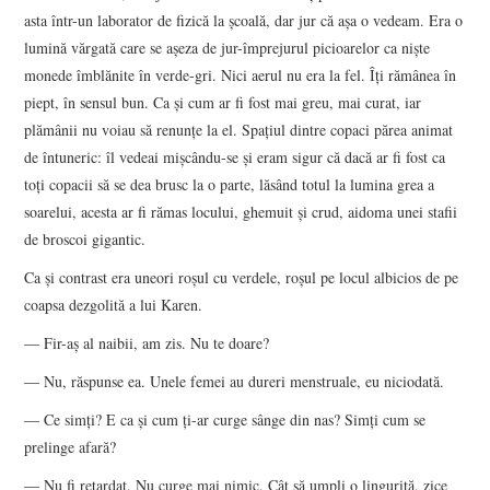
asta într-un laborator de fizică la școală, dar jur că așa o vedeam. Era o
lumină vărgată care se așeza de jur-împrejurul picioarelor ca niște
monede îmblănite în verde-gri. Nici aerul nu era la fel. Îți rămânea în
piept, în sensul bun. Ca și cum ar fi fost mai greu, mai curat, iar
plămânii nu voiau să renunțe la el. Spațiul dintre copaci părea animat
de întuneric: îl vedeai mișcându-se și eram sigur că dacă ar fi fost ca
toți copacii să se dea brusc la o parte, lăsând totul la lumina grea a
soarelui, acesta ar fi rămas locului, ghemuit și crud, aidoma unei stafii
de broscoi gigantic.
Ca și contrast era uneori roșul cu verdele, roșul pe locul albicios de pe
coapsa dezgolită a lui Karen.
― Fir-aș al naibii, am zis. Nu te doare?
― Nu, răspunse ea. Unele femei au dureri menstruale, eu niciodată.
― Ce simți? E ca și cum ți-ar curge sânge din nas? Simți cum se
prelinge afară?
― Nu fi retardat. Nu curge mai nimic. Cât să umpli o linguriță, zice