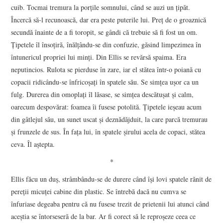
cuib. Tocmai tremura la porțile somnului, când se auzi un țipăt.
Încercă să-l recunoască, dar era peste puterile lui. Preț de o groaznică
secundă înainte de a fi toropit, se gândi că trebuie să fi fost un om.
Țipetele îl însoțiră, înălțându-se din confuzie, găsind limpezimea în
întunericul propriei lui minți. Din Ellis se revărsă spaima. Era
neputincios. Rulota se pierduse în zare, iar el stătea într-o poiană cu
copacii ridicându-se înfricoșați în spatele său. Se simțea ușor ca un
fulg. Durerea din omoplați îl lăsase, se simțea descătușat și calm,
oarecum despovărat: foamea îi fusese potolită. Țipetele ieșeau acum
din gâtlejul său, un sunet uscat și deznădăjduit, la care parcă tremurau
și frunzele de sus. În fața lui, în spatele șirului acela de copaci, stătea
ceva. Îl aștepta.
*
Ellis făcu un duș, strâmbându-se de durere când își lovi spatele rănit de
pereții micuței cabine din plastic. Se întrebă dacă nu cumva se
înfuriase degeaba pentru că nu fusese trezit de prietenii lui atunci când
aceștia se întorseseră de la bar. Ar fi corect să le reproșeze ceea ce