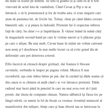
nu luase la ocazie pe nimeni. Se uită la geantă ca și cum ea ar fi fost
vinovată de actul ăsta de vandalism. Când Cavan și Pip o să se
întoarcă, o să le pomenească și lor de treaba asta; ei erau singurii care
știau de pasiunea lui, de fricile lui. Totuși, chiar pe când dădea crezare
bănuielii sale, o și punea la îndoială. Prietenii lui îi respectau iubirea
față de cărți, ba chiar i-o și împărtășeau. Îi văzuse luând în mână cărți
în magazinele second-hand pe care le vizitau uneori și îi plăcuse grija
pe care o afișau. Ba mai mult, Cavan luase în mâini un volum cartonat
nou-nouț și-l deschisese în mai multe locuri ca să evite genul ăla de
deformări care pot deteriora cotorul.
Ellis încercă să citească despre grelușel, dar foamea îi blocase
cuvintele, sorbindu-le înapoi pe pagina velină. Muzica îl mai
reconfortă, așa cum stătea întins pe pat, dar în curând își dădu seama că
din cauza ei se chinuia să audă când i se vor întoarce prietenii. Dădu
radioul mai încet până în punctul în care nu mai avea rost să-l țină
pornit, dar iluzia de companie rămase. Natura sălbatică își făcea loc pe
lângă rulotă, cu sunete la fel de firești ca vremea: trosnitul minuscul al
mamiferelor din tufișuri, ființe care-și luau zborul sau se întorceau la