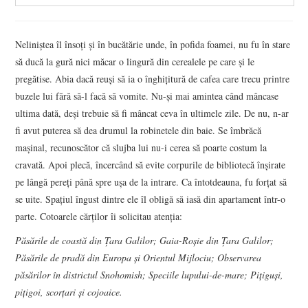
Neliniștea îl însoți și în bucătărie unde, în pofida foamei, nu fu în stare
să ducă la gură nici măcar o lingură din cerealele pe care și le
pregătise. Abia dacă reuși să ia o înghițitură de cafea care trecu printre
buzele lui fără să-l facă să vomite. Nu-și mai amintea când mâncase
ultima dată, deși trebuie să fi mâncat ceva în ultimele zile. De nu, n-ar
fi avut puterea să dea drumul la robinetele din baie. Se îmbrăcă
mașinal, recunoscător că slujba lui nu-i cerea să poarte costum la
cravată. Apoi plecă, încercând să evite corpurile de bibliotecă înșirate
pe lângă pereți până spre ușa de la intrare. Ca întotdeauna, fu forțat să
se uite. Spațiul îngust dintre ele îl obligă să iasă din apartament într-o
parte. Cotoarele cărților îi solicitau atenția:
Păsările de coastă din Țara Galilor; Gaia-Roșie din Țara Galilor;
Păsările de pradă din Europa și Orientul Mijlociu; Observarea
păsărilor în districtul Snohomish; Speciile lupului-de-mare; Pițiguși,
pițigoi, scorțari și cojoaice.