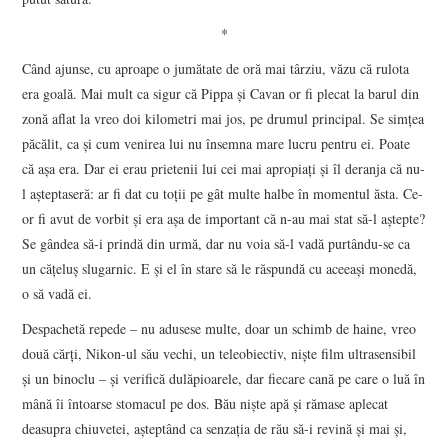
*
Când ajunse, cu aproape o jumătate de oră mai târziu, văzu că rulota
era goală. Mai mult ca sigur că Pippa și Cavan or fi plecat la barul din
zonă aflat la vreo doi kilometri mai jos, pe drumul principal. Se simțea
păcălit, ca și cum venirea lui nu însemna mare lucru pentru ei. Poate
că așa era. Dar ei erau prietenii lui cei mai apropiați și îl deranja că nu-
l așteptaseră: ar fi dat cu toții pe gât multe halbe în momentul ăsta. Ce-
or fi avut de vorbit și era așa de important că n-au mai stat să-l aștepte?
Se gândea să-i prindă din urmă, dar nu voia să-l vadă purtându-se ca
un cățeluș slugarnic. E și el în stare să le răspundă cu aceeași monedă,
o să vadă ei.
Despachetă repede – nu adusese multe, doar un schimb de haine, vreo
două cărți, Nikon-ul său vechi, un teleobiectiv, niște film ultrasensibil
și un binoclu – și verifică dulăpioarele, dar fiecare cană pe care o luă în
mână îi întoarse stomacul pe dos. Bău niște apă și rămase aplecat
deasupra chiuvetei, așteptând ca senzația de rău să-i revină și mai și,