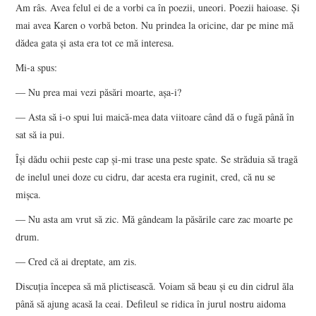
Am râs. Avea felul ei de a vorbi ca în poezii, uneori. Poezii haioase. Și
mai avea Karen o vorbă beton. Nu prindea la oricine, dar pe mine mă
dădea gata și asta era tot ce mă interesa.
Mi-a spus:
― Nu prea mai vezi păsări moarte, așa-i?
― Asta să i-o spui lui maică-mea data viitoare când dă o fugă până în
sat să ia pui.
Își dădu ochii peste cap și-mi trase una peste spate. Se străduia să tragă
de inelul unei doze cu cidru, dar acesta era ruginit, cred, că nu se
mișca.
― Nu asta am vrut să zic. Mă gândeam la păsările care zac moarte pe
drum.
― Cred că ai dreptate, am zis.
Discuția începea să mă plictisească. Voiam să beau și eu din cidrul ăla
până să ajung acasă la ceai. Defileul se ridica în jurul nostru aidoma