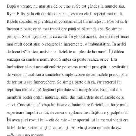
După o vreme, nu mai știa deloc cine e. Se tot gândea la numele său,
Ryan Ellis, și la cât de ridicol suna acesta cu cât îl repetai mai mult.
Razele soarelui se pierdeau în coronamentul fin întrețesut. Posibil să fi
început ploaia; or să mai treacă ore până să pătrundă apa. Se simțea
protejat. Se simțea absolut ca acasă. În globul acesta, deveni încet-încet
mai mult decât știa: o creștere în incremente, o îmbunătățire. În astfel
de locuri sălbatice, activitatea fizică te umplea de hormoni. Îți dădea
senzația că sinele e nemuritor. Simțea că poate realiza orice. Era
încântător să pui această euforie pe seama aerului proaspăt, a revărsării
de verde natural sau a sunetelor simple scoase de animalele preocupate
de teritoriu sau împerechere. Se simțea parte din ea, iar creierul lui
reptilian tânjea după legături pierdute sau îndepărtate. Era unul din
membrii acelei ordini naturale, unul din miliardele de miracole de zi
cu zi. Cunoștința că viața lui fusese o întâmplare fericită, cu forțe mult
superioare împotriva lui, devenea o epifanie însuflețitoare și palpitantă.
Își avea și el rostul lui – cât de mic – iar aportul lui la mersul vieții era
la fel de important ca și al celorlalți. Era viu și avea numele de
rya
nellis
, sau pe-aproape.