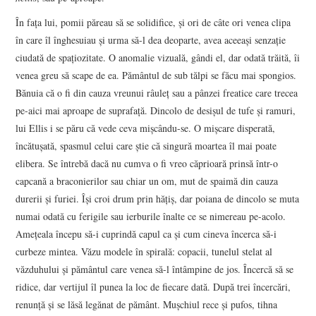
În fața lui, pomii păreau să se solidifice, și ori de câte ori venea clipa
în care îl înghesuiau și urma să-l dea deoparte, avea aceeași senzație
ciudată de spațiozitate. O anomalie vizuală, gândi el, dar odată trăită, îi
venea greu să scape de ea. Pământul de sub tălpi se făcu mai spongios.
Bănuia că o fi din cauza vreunui râuleț sau a pânzei freatice care trecea
pe-aici mai aproape de suprafață. Dincolo de desișul de tufe și ramuri,
lui Ellis i se păru că vede ceva mișcându-se. O mișcare disperată,
încătușată, spasmul celui care știe că singură moartea îl mai poate
elibera. Se întrebă dacă nu cumva o fi vreo căprioară prinsă într-o
capcană a braconierilor sau chiar un om, mut de spaimă din cauza
durerii și furiei. Își croi drum prin hățiș, dar poiana de dincolo se muta
numai odată cu ferigile sau ierburile înalte ce se nimereau pe-acolo.
Amețeala începu să-i cuprindă capul ca și cum cineva încerca să-i
curbeze mintea. Văzu modele în spirală: copacii, tunelul stelat al
văzduhului și pământul care venea să-l întâmpine de jos. Încercă să se
ridice, dar vertijul îl punea la loc de fiecare dată. După trei încercări,
renunță și se lăsă legănat de pământ. Mușchiul rece și pufos, tihna