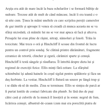
*
Arșița era atât de mare încât la baza ochelarilor i se formară băltițe de
sudoare. Trecuse atât de mult de când mâncase, încât îi era teamă c-o
să uite cum. Ținea în mâini uneltele cu care scrijelea pereții camerelor
de gaz inutile și aproape îi venea să creadă că munca aceasta nu se va
sfârși niciodată, că mâinile lui nu se vor mai apuca să facă și altceva.
Peisajele lui erau pline de rășini, nitrați, nămoluri și fenoli. Trăia în
toxicitate. Mai trecu o oră și Hinchcliff îl scoase din frontul de lucru
pentru un control prin sondaj. Se clătină printre dărâmături, fragmente
ceramice de retortă, clincher și zgură, cărămizi sparte și cenușă.
Hinchcliff îi testă sângele și răsuflarea. Îl întrebă despre dieta lui și
regimul de exerciții fizice. Ellis minți fără ezitare. La sfârșitul
schimbului își adună hainele în coșul sigilat pentru spălătorie și făcu un
duș fierbinte. La vestiar, Hinchcliff îi flutură un senzor pe lângă trup și
i se dădu ok-ul de mediu. Ziua se terminase. Ellis se simțea de parcă ar
fi purtat lentile de contact fabricate din plumb. Se lăsă dus de pași
către casă și culorile de la muncă îl însoțiră și în somn: negrul de fum,
licărirea cenușii, albastrul-de-ceaun (cum mai era poreclită piatra de