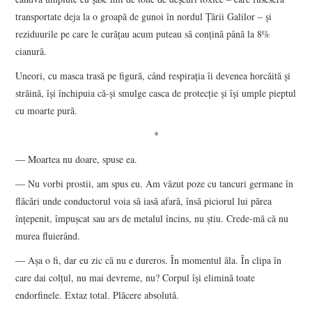
transportate deja la o groapă de gunoi în nordul Țării Galilor – și
reziduurile pe care le curățau acum puteau să conțină până la 8%
cianură.
Uneori, cu masca trasă pe figură, când respirația îi devenea horcăită și
străină, își închipuia că-și smulge casca de protecție și își umple pieptul
cu moarte pură.
*
― Moartea nu doare, spuse ea.
― Nu vorbi prostii, am spus eu. Am văzut poze cu tancuri germane în
flăcări unde conductorul voia să iasă afară, însă piciorul lui părea
înțepenit, împușcat sau ars de metalul încins, nu știu. Crede-mă că nu
murea fluierând.
― Așa o fi, dar eu zic că nu e dureros. În momentul ăla. În clipa în
care dai colțul, nu mai devreme, nu? Corpul își elimină toate
endorfinele. Extaz total. Plăcere absolută.