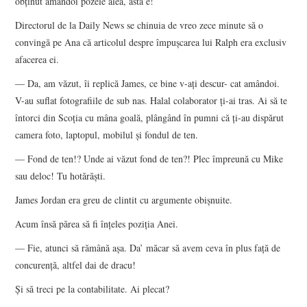
obţinut amândoi pozele alea, asta e!
Directorul de la Daily News se chinuia de vreo zece minute să o
convingă pe Ana că articolul despre împuşcarea lui Ralph era exclusiv
afacerea ei.
— Da, am văzut, îi replică James, ce bine v-aţi descur- cat amândoi.
V-au suflat fotografiile de sub nas. Halal colaborator ţi-ai tras. Ai să te
întorci din Scoţia cu mâna goală, plângând în pumni că ţi-au dispărut
camera foto, laptopul, mobilul şi fondul de ten.
— Fond de ten!? Unde ai văzut fond de ten?! Plec împreună cu Mike
sau deloc! Tu hotărăşti.
James Jordan era greu de clintit cu argumente obişnuite.
Acum însă părea să fi înţeles poziţia Anei.
— Fie, atunci să rămână aşa. Da’ măcar să avem ceva în plus faţă de
concurenţă, altfel dai de dracu!
Şi să treci pe la contabilitate. Ai plecat?