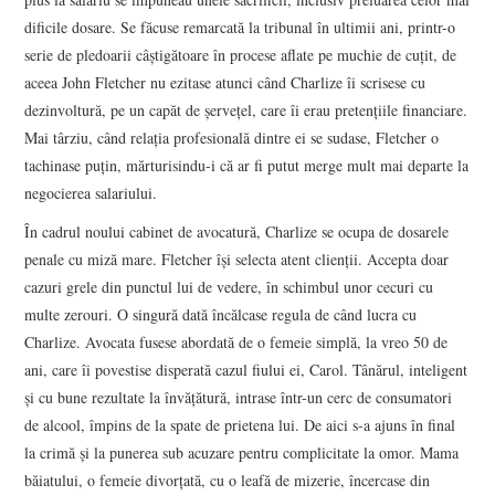
dificile dosare. Se făcuse remarcată la tribunal în ultimii ani, printr-o
serie de pledoarii câştigătoare în procese aflate pe muchie de cuţit, de
aceea John Fletcher nu ezitase atunci când Charlize îi scrisese cu
dezinvoltură, pe un capăt de şerveţel, care îi erau pretenţiile financiare.
Mai târziu, când relaţia profesională dintre ei se sudase, Fletcher o
tachinase puţin, mărturisindu-i că ar fi putut merge mult mai departe la
negocierea salariului.
În cadrul noului cabinet de avocatură, Charlize se ocupa de dosarele
penale cu miză mare. Fletcher îşi selecta atent clienţii. Accepta doar
cazuri grele din punctul lui de vedere, în schimbul unor cecuri cu
multe zerouri. O singură dată încălcase regula de când lucra cu
Charlize. Avocata fusese abordată de o femeie simplă, la vreo 50 de
ani, care îi povestise disperată cazul fiului ei, Carol. Tânărul, inteligent
şi cu bune rezultate la învăţătură, intrase într-un cerc de consumatori
de alcool, împins de la spate de prietena lui. De aici s-a ajuns în final
la crimă şi la punerea sub acuzare pentru complicitate la omor. Mama
băiatului, o femeie divorţată, cu o leafă de mizerie, încercase din