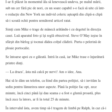
I-ar fi plăcut în momentul ăla să lenevească undeva, pe malul mării,
sub un cer fără pic de nori, cu un soare capabil s-o facă să uite că într-
o redacţie din New York un individ coleric aşteaptă din clipă-n clipă
să-i scoată ochii pentru următorul articol ratat.
Simţi cum Mike o trage de mânecă arătându-i cu degetul în direcţia
casei. Luă aparatul foto şi îşi reglă obiectivul. Steve O’May ieşise în
sfârşit din bârlog şi tocmai dădea colţul clădirii. Purta o pelerină de
ploaie portocalie.
Se întoarse apoi cu o găleată. Intră în casă, iar Mike trase o înjurătură
printre dinţi.
— La dracu’, ăsta mă calcă pe nervi! Am o idee, Ana.
Hai să le dăm un telefon, ca fiind din partea poliţiei, să-i invităm la
sediu pentru lămurirea unor aspecte. Până la poliţie fac opt, zece
minute, încă cinci până îşi dau seama c-a fost o glumă proastă, plus
încă zece la întors, ar fi în total 25 de minute.
În intervalul ăsta, avem timp să-l tragem de limbă pe Ralph, în caz că-i