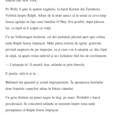
soarele din New York.
Pe Willy îl găsi în spatele tejghelei, la barul Kermit din Turnberry.
Vorbiră despre Ralph. Aflase de la nişte amici că în urmă cu ceva timp
fusese agitaţie în faţa casei familiei O’May. Era posibil, după părerea
lui, ca tipul să fi scăpat cu viaţă.
Cu un Volkswagen închiriat, cei doi jurnalişti plecară apoi spre colina
unde Ralph fusese împuşcat. Mike părea extrem de agitat, gesticula
privind suspicios de jur împrejur, ca şi cum s-ar fi aşteptat ca, din clipă
în clipă, să apară vreun individ şi să-i lichideze fără foc de avertisment.
— Linişteşte-te! îl mustră Ana, uitându-se prin binoclu.
E pustiu, uită-te şi tu…
Bărbatul luă aparatul şi scrută împrejurimile. În apropierea hotelului
doar frunzele copacilor adiau în bătaia vântului.
Cu greu distinse un punct negru în larg, pe mare. Probabil o barcă
pescărească. Se concentră uitându-se insistent înspre zona unde
presupunea că Ralph fusese împuşcat.