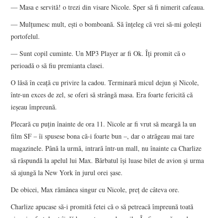
— Masa e servită! o trezi din visare Nicole. Sper să fi nimerit cafeaua.
— Mulţumesc mult, eşti o bomboană. Să înţeleg că vrei să-mi goleşti
portofelul.
— Sunt copil cuminte. Un MP3 Player ar fi Ok. Îţi promit că o
perioadă o să fiu premianta clasei.
O lăsă în ceaţă cu privire la cadou. Terminară micul dejun şi Nicole,
într-un exces de zel, se oferi să strângă masa. Era foarte fericită că
ieşeau împreună.
Plecară cu puţin înainte de ora 11. Nicole ar fi vrut să meargă la un
film SF – îi spusese bona că-i foarte bun –, dar o atrăgeau mai tare
magazinele. Până la urmă, intrară într-un mall, nu înainte ca Charlize
să răspundă la apelul lui Max. Bărbatul îşi luase bilet de avion şi urma
să ajungă la New York în jurul orei şase.
De obicei, Max rămânea singur cu Nicole, preţ de câteva ore.
Charlize apucase să-i promită fetei că o să petreacă împreună toată