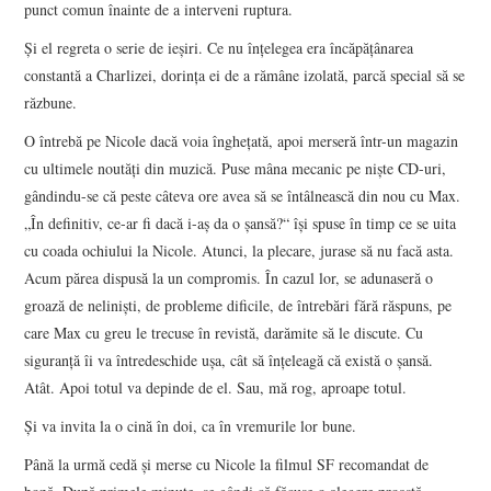
punct comun înainte de a interveni ruptura.
Şi el regreta o serie de ieşiri. Ce nu înţelegea era încăpăţânarea
constantă a Charlizei, dorinţa ei de a rămâne izolată, parcă special să se
răzbune.
O întrebă pe Nicole dacă voia îngheţată, apoi merseră într-un magazin
cu ultimele noutăţi din muzică. Puse mâna mecanic pe nişte CD-uri,
gândindu-se că peste câteva ore avea să se întâlnească din nou cu Max.
„În definitiv, ce-ar fi dacă i-aş da o şansă?“ îşi spuse în timp ce se uita
cu coada ochiului la Nicole. Atunci, la plecare, jurase să nu facă asta.
Acum părea dispusă la un compromis. În cazul lor, se adunaseră o
groază de nelinişti, de probleme dificile, de întrebări fără răspuns, pe
care Max cu greu le trecuse în revistă, darămite să le discute. Cu
siguranţă îi va întredeschide uşa, cât să înţeleagă că există o şansă.
Atât. Apoi totul va depinde de el. Sau, mă rog, aproape totul.
Şi va invita la o cină în doi, ca în vremurile lor bune.
Până la urmă cedă şi merse cu Nicole la filmul SF recomandat de