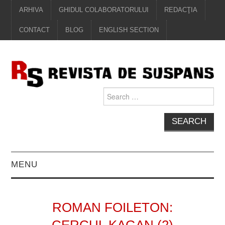
ARHIVA
GHIDUL COLABORATORULUI
REDACŢIA
CONTACT
BLOG
ENGLISH SECTION
Search
for:
MENU
EDITORIAL
ROMAN FOILETON:
PROZĂ
CERCUL KAGAN (2)