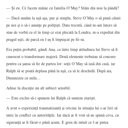
— Şi eu. Ce facem mâine cu familia O’May? Stăm din nou la pândă?
— Dacă sunăm la uşă aşa, pur şi simplu, Steve O’May o să pună câinii
pe noi şi o să-i anunţe pe poliţişti. Data trecută, când m-am întors să
stau de vorbă cu el în timp ce erai plecată la Londra, m-a expediat din
pragul uşii, de parcă eu l-aş fi împuşcat pe fii-su.
Era puţin probabil, gândi Ana, ca între timp atitudinea lui Steve să fi
cunoscut o transformare majoră. Două elemente trebuiau să concure
pentru ca şansa să fie de partea lor: soţii O’May să iasă din casă, iar
Ralph să se poată deplasa până la uşă, ca să le deschidă. După aia,
Dumnezeu cu mila…
Aduse în discuţie un alt subiect sensibil.
— Este exclus să-i spunem lui Ralph că suntem ziarişti.
A avut o experienţă traumatizantă şi oricine în situaţia lui s-ar feri să
intre în conflict cu autorităţile. Iar dacă ar fi vrut să ne spună ceva, cu
siguranţă ar fi făcut-o până acum. E greu de intuit ce l-ar putea