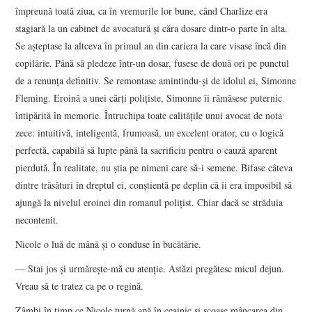
împreună toată ziua, ca în vremurile lor bune, când Charlize era
stagiară la un cabinet de avocatură şi căra dosare dintr-o parte în alta.
Se aşteptase la altceva în primul an din cariera la care visase încă din
copilărie. Până să pledeze într-un dosar, fusese de două ori pe punctul
de a renunţa definitiv. Se remontase amintindu-şi de idolul ei, Simonne
Fleming. Eroină a unei cărţi poliţiste, Simonne îi rămăsese puternic
întipărită în memorie. Întruchipa toate calităţile unui avocat de nota
zece: intuitivă, inteligentă, frumoasă, un excelent orator, cu o logică
perfectă, capabilă să lupte până la sacrificiu pentru o cauză aparent
pierdută. În realitate, nu ştia pe nimeni care să-i semene. Bifase câteva
dintre trăsături în dreptul ei, conştientă pe deplin că îi era imposibil să
ajungă la nivelul eroinei din romanul poliţist. Chiar dacă se străduia
necontenit.
Nicole o luă de mână şi o conduse în bucătărie.
— Stai jos şi urmăreşte-mă cu atenţie. Astăzi pregătesc micul dejun.
Vreau să te tratez ca pe o regină.
Zâmbi în timp ce Nicole turnă apă în ceainic şi scoase mâncarea din