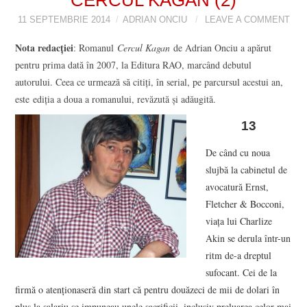
11 SEPTEMBRIE 2014
VIZIUNI ȘI SPECTRE
ADRIAN ONCIU
LEAVE A COMMENT
Nota redacţiei
: Romanul
Cercul Kagan
de Adrian Onciu a apărut
CONTRAPAGINI
pentru prima dată în 2007, la Editura RAO, marcând debutul
autorului. Ceea ce urmează să citiţi, în serial, pe parcursul acestui an,
CARTE & FILM
este ediţia a doua a romanului, revăzută şi adăugită.
13
SUSPANS
De când cu noua
NUMĂRUL 48 /
slujbă la cabinetul de
avocatură Ernst,
MARTIE 2018
Fletcher & Bocconi,
viaţa lui Charlize
NUMĂRUL 49 /
Akin se derula într-un
ritm de-a dreptul
APRILIE 2018
sufocant. Cei de la
firmă o atenţionaseră din start că pentru douăzeci de mii de dolari în
plus la salariu se impuneau unele sacrificii, inclusiv preluarea celor mai