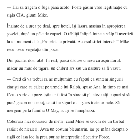
— Hai să tragem o fugă până acolo. Poate găsim vreo legitimaţie cu
sigla CIA, glumi Mike.
Înainte de a urca pe deal, spre hotel, îşi lăsară maşina în apropierea
şoselei, după un pâlc de copaci. O tăbliţă înfiptă într-un stâlp îi avertiză
la un moment dat: „Proprietate privată. Accesul strict interzis!“ Mike
recunoscu vegetaţia din poze.
Din păcate, doar atât. În rest, parcă dăduse cineva cu aspiratorul:
măcar un muc de ţigară, un chibrit ars sau un nasture să fi văzut.
— Cred că va trebui să ne mulţumim cu faptul că suntem singurii
ziarişti care au călcat pe urmele lui Ralph, spuse Ana, în timp ce mai
făcu o serie de poze. |ştia ar fi fost în stare să planteze alţi copaci şi să
pună gazon nou-nouţ, ca să fie siguri c-au şters toate urmele. Să
mergem pe la familia O’May, acuşi se înnoptează.
Coborâră nici douăzeci de metri, când Mike se ciocni de un bărbat
răsărit de nicăieri. Avea un costum bleumarin, iar pe mâna dreaptă o
siglă ce lăsa loc la prea puţine interpretări: Security Force.