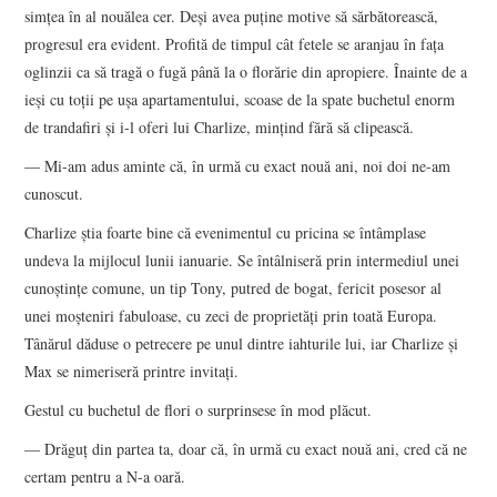
simţea în al nouălea cer. Deşi avea puţine motive să sărbătorească,
progresul era evident. Profită de timpul cât fetele se aranjau în faţa
oglinzii ca să tragă o fugă până la o florărie din apropiere. Înainte de a
ieşi cu toţii pe uşa apartamentului, scoase de la spate buchetul enorm
de trandafiri şi i-l oferi lui Charlize, minţind fără să clipească.
— Mi-am adus aminte că, în urmă cu exact nouă ani, noi doi ne-am
cunoscut.
Charlize ştia foarte bine că evenimentul cu pricina se întâmplase
undeva la mijlocul lunii ianuarie. Se întâlniseră prin intermediul unei
cunoştinţe comune, un tip Tony, putred de bogat, fericit posesor al
unei moşteniri fabuloase, cu zeci de proprietăţi prin toată Europa.
Tânărul dăduse o petrecere pe unul dintre iahturile lui, iar Charlize şi
Max se nimeriseră printre invitaţi.
Gestul cu buchetul de flori o surprinsese în mod plăcut.
— Drăguţ din partea ta, doar că, în urmă cu exact nouă ani, cred că ne
certam pentru a N-a oară.