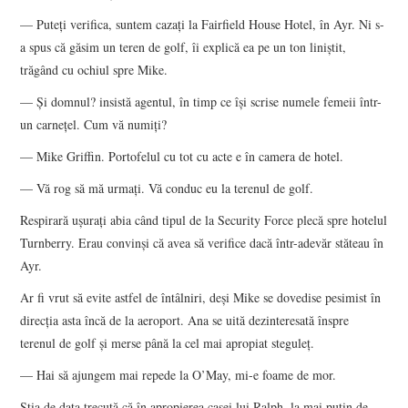
— Puteţi verifica, suntem cazaţi la Fairfield House Hotel, în Ayr. Ni s-
a spus că găsim un teren de golf, îi explică ea pe un ton liniştit,
trăgând cu ochiul spre Mike.
— Şi domnul? insistă agentul, în timp ce îşi scrise numele femeii într-
un carneţel. Cum vă numiţi?
— Mike Griffin. Portofelul cu tot cu acte e în camera de hotel.
— Vă rog să mă urmaţi. Vă conduc eu la terenul de golf.
Respirară uşuraţi abia când tipul de la Security Force plecă spre hotelul
Turnberry. Erau convinşi că avea să verifice dacă într-adevăr stăteau în
Ayr.
Ar fi vrut să evite astfel de întâlniri, deşi Mike se dovedise pesimist în
direcţia asta încă de la aeroport. Ana se uită dezinteresată înspre
terenul de golf şi merse până la cel mai apropiat steguleţ.
— Hai să ajungem mai repede la O’May, mi-e foame de mor.
Ştia de data trecută că în apropierea casei lui Ralph, la mai puţin de