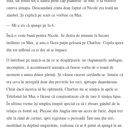
ziua, iar fostul soţ îi dădea peste cap planurile. În fine, o să rezolve
cumva situaţia. Deocamdată conta doar faptul că Nicole era toată un
zâmbet. Şi explică pe scurt ce vorbise cu Max.
— Mi-a zis că ajunge pe la 6.
Încă o veste bună pentru Nicole. Se distra de minune la fiecare
întâlnire cu Max, şi asta o făcea puţin geloasă pe Charlize. Copila spera
din tot sufletul ca ei doi să se împace.
O întrebase pe maică-sa de ce se despărţiseră, iar răspunsurile ambigue,
incomplete, îi accentuaseră senzaţia că fusese vorba de o toană de
moment a unuia dintre părinţi. Şi văzuse rareori certându-se. Intuise că
era ceva în neregulă doar din privirile lor reci, aproape duşmănoase.
Chiar dacă încerca să fie optimistă, Charlize nu se simţea în apele ei.
Telefonul lui Max o făcuse că conştientizeze cât de tare îi simţea lipsa.
În ultima vreme îşi umplea timpul special ca să-i zboare gândul de la
relaţia cu fostul soţ. Plecase din Anglia într-un acces de furie, după trei
zile la rând de certuri, apoi regretase o perioadă. Într-una din seri,
meditând în deplină singurătate, realizase că ar fi putut să ajungă la un