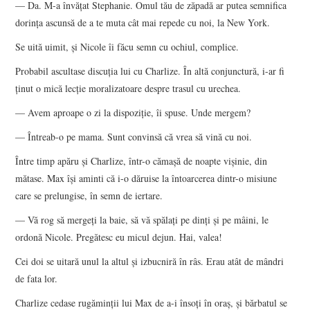
— Da. M-a învăţat Stephanie. Omul tău de zăpadă ar putea semnifica
dorinţa ascunsă de a te muta cât mai repede cu noi, la New York.
Se uită uimit, şi Nicole îi făcu semn cu ochiul, complice.
Probabil ascultase discuţia lui cu Charlize. În altă conjunctură, i-ar fi
ţinut o mică lecţie moralizatoare despre trasul cu urechea.
— Avem aproape o zi la dispoziţie, îi spuse. Unde mergem?
— Întreab-o pe mama. Sunt convinsă că vrea să vină cu noi.
Între timp apăru şi Charlize, într-o cămaşă de noapte vişinie, din
mătase. Max îşi aminti că i-o dăruise la întoarcerea dintr-o misiune
care se prelungise, în semn de iertare.
— Vă rog să mergeţi la baie, să vă spălaţi pe dinţi şi pe mâini, le
ordonă Nicole. Pregătesc eu micul dejun. Hai, valea!
Cei doi se uitară unul la altul şi izbucniră în râs. Erau atât de mândri
de fata lor.
Charlize cedase rugăminţii lui Max de a-i însoţi în oraş, şi bărbatul se