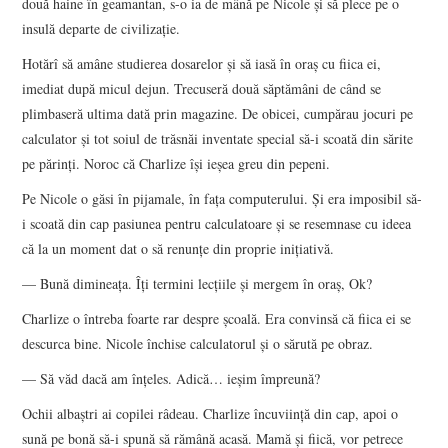
două haine în geamantan, s-o ia de mână pe Nicole şi să plece pe o
insulă departe de civilizaţie.
Hotărî să amâne studierea dosarelor şi să iasă în oraş cu fiica ei,
imediat după micul dejun. Trecuseră două săptămâni de când se
plimbaseră ultima dată prin magazine. De obicei, cumpărau jocuri pe
calculator şi tot soiul de trăsnăi inventate special să-i scoată din sărite
pe părinţi. Noroc că Charlize îşi ieşea greu din pepeni.
Pe Nicole o găsi în pijamale, în faţa computerului. Şi era imposibil să-
i scoată din cap pasiunea pentru calculatoare şi se resemnase cu ideea
că la un moment dat o să renunţe din proprie iniţiativă.
— Bună dimineaţa. Îţi termini lecţiile şi mergem în oraş, Ok?
Charlize o întreba foarte rar despre şcoală. Era convinsă că fiica ei se
descurca bine. Nicole închise calculatorul şi o sărută pe obraz.
— Să văd dacă am înţeles. Adică… ieşim împreună?
Ochii albaştri ai copilei râdeau. Charlize încuviinţă din cap, apoi o
sună pe bonă să-i spună să rămână acasă. Mamă şi fiică, vor petrece