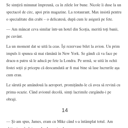
Se simţiră minunat împreună, ca în zilele lor bune. Nicole îi duse la un
spectacol de circ, apoi prin magazine. La restaurant, Max insistă pentru
o specialitate din crabi – o delicatesă, după cum le asigură pe fete.
— Am mâncat ceva similar într-un hotel din Scoţia, merită toţi banii,
pe cuvânt.
La un moment dat se uită la ceas. Îşi rezervase bilet la avion. Un prim
impuls îi spunea să mai rămână în New York. Se gândi că va face pe
dracu-n patru să le aducă pe fete la Londra. Pe urmă, se uită în ochii
fostei soţii şi pricepu că deocamdată ar fi mai bine să lase lucrurile aşa
cum erau.
Le sărută pe amândouă la aeroport, promiţându-le că avea să revină cu
prima ocazie. Când avionul decolă, simţi lacrimile curgându-i pe
obraji.
14
— Şi-am spus, James, eram cu Mike când s-a întâmplat totul. Am