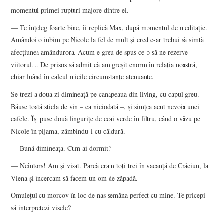
momentul primei rupturi majore dintre ei.
— Te înţeleg foarte bine, îi replică Max, după momentul de meditaţie.
Amândoi o iubim pe Nicole la fel de mult şi cred c-ar trebui să simtă
afecţiunea amândurora. Acum e greu de spus ce-o să ne rezerve
viitorul… De prisos să admit că am greşit enorm în relaţia noastră,
chiar luând în calcul micile circumstanţe atenuante.
Se trezi a doua zi dimineaţă pe canapeaua din living, cu capul greu.
Băuse toată sticla de vin – ca niciodată –, şi simţea acut nevoia unei
cafele. Îşi puse două linguriţe de ceai verde în filtru, când o văzu pe
Nicole în pijama, zâmbindu-i cu căldură.
— Bună dimineaţa. Cum ai dormit?
— Neîntors! Am şi visat. Parcă eram toţi trei în vacanţă de Crăciun, la
Viena şi încercam să facem un om de zăpadă.
Omuleţul cu morcov în loc de nas semăna perfect cu mine. Te pricepi
să interpretezi visele?