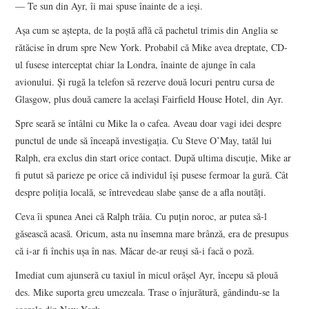
— Te sun din Ayr, îi mai spuse înainte de a ieşi.
Aşa cum se aştepta, de la poştă află că pachetul trimis din Anglia se
rătăcise în drum spre New York. Probabil că Mike avea dreptate, CD-
ul fusese interceptat chiar la Londra, înainte de ajunge în cala
avionului. Şi rugă la telefon să rezerve două locuri pentru cursa de
Glasgow, plus două camere la acelaşi Fairfield House Hotel, din Ayr.
Spre seară se întâlni cu Mike la o cafea. Aveau doar vagi idei despre
punctul de unde să înceapă investigaţia. Cu Steve O’May, tatăl lui
Ralph, era exclus din start orice contact. După ultima discuţie, Mike ar
fi putut să parieze pe orice că individul îşi pusese fermoar la gură. Cât
despre poliţia locală, se întrevedeau slabe şanse de a afla noutăţi.
Ceva îi spunea Anei că Ralph trăia. Cu puţin noroc, ar putea să-l
găsească acasă. Oricum, asta nu însemna mare brânză, era de presupus
că i-ar fi închis uşa în nas. Măcar de-ar reuşi să-i facă o poză.
Imediat cum ajunseră cu taxiul în micul orăşel Ayr, începu să plouă
des. Mike suporta greu umezeala. Trase o înjurătură, gândindu-se la