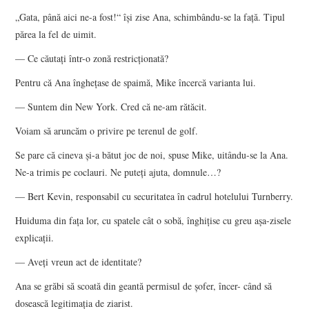
„Gata, până aici ne-a fost!“ îşi zise Ana, schimbându-se la faţă. Tipul
părea la fel de uimit.
— Ce căutaţi într-o zonă restricţionată?
Pentru că Ana îngheţase de spaimă, Mike încercă varianta lui.
— Suntem din New York. Cred că ne-am rătăcit.
Voiam să aruncăm o privire pe terenul de golf.
Se pare că cineva şi-a bătut joc de noi, spuse Mike, uitându-se la Ana.
Ne-a trimis pe coclauri. Ne puteţi ajuta, domnule…?
— Bert Kevin, responsabil cu securitatea în cadrul hotelului Turnberry.
Huiduma din faţa lor, cu spatele cât o sobă, înghiţise cu greu aşa-zisele
explicaţii.
— Aveţi vreun act de identitate?
Ana se grăbi să scoată din geantă permisul de şofer, încer- când să
dosească legitimaţia de ziarist.