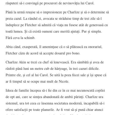
răsputeri să-i convingă pe procurori de nevinovăţia lui Carol.
Până la urmă reuşise să o impresioneze pe Charlize şi să o determine să
preia cazul. La rândul ei, avocata se străduise timp de trei zile să-l
înduplece pe Fletcher să admită că viaţa nu fusese atât de generoasă cu
toată lumea. Şi că există oameni care merită ajutaţi. Pur şi simplu.
Fără ceva la schimb.
Abia când, exasperată, îl ameninţase că o să plătească ea onorariul,
Fletcher căzu de acord să accepte dosarul pro bono.
Charlize Akin se trezi cu chef să lenevească. Era sâmbătă şi avea de
răsfoit până luni un metru cub de hârţoage, în trei cazuri dificile.
Printre ele, şi cel al lui Carol. Se uită la poza fiicei sale şi îşi spuse că
ar fi timpul să se ocupe mai mult de Nicole.
Ideea de familie începea să-i fie din ce în ce mai necunoscută copilei
de opt ani, care se simţea abandonată de ambii părinţi. Charlize ura
sistemul, ura tot ceea ce însemna societatea modernă, incapabilă să-i
ofere satisfacţii pe toate planurile. Ar fi vrut să-şi pună chiar atunci