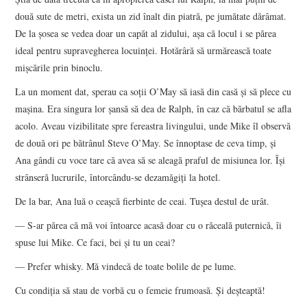
două sute de metri, exista un zid înalt din piatră, pe jumătate dărâmat.
De la şosea se vedea doar un capăt al zidului, aşa că locul i se părea
ideal pentru supravegherea locuinţei. Hotărâră să urmărească toate
mişcările prin binoclu.
La un moment dat, sperau ca soţii O’May să iasă din casă şi să plece cu
maşina. Era singura lor şansă să dea de Ralph, în caz că bărbatul se afla
acolo. Aveau vizibilitate spre fereastra livingului, unde Mike îl observă
de două ori pe bătrânul Steve O’May. Se înnoptase de ceva timp, şi
Ana gândi cu voce tare că avea să se aleagă praful de misiunea lor. Îşi
strânseră lucrurile, întorcându-se dezamăgiţi la hotel.
De la bar, Ana luă o ceaşcă fierbinte de ceai. Tuşea destul de urât.
— S-ar părea că mă voi întoarce acasă doar cu o răceală puternică, îi
spuse lui Mike. Ce faci, bei şi tu un ceai?
— Prefer whisky. Mă vindecă de toate bolile de pe lume.
Cu condiţia să stau de vorbă cu o femeie frumoasă. Şi deşteaptă!