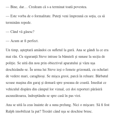
— Bine, dar… Credeam că s-a terminat toată povestea.
— Este vorba de o formalitate. Puteţi veni împreună cu soţia, ca să
terminăm repede.
— Când vă găsesc?
— Acum ar fi perfect.
Un timp, aşteptară amândoi cu sufletul la gură. Ana se gândi la ce era
mai rău. Cu siguranţă Steve intrase la bănuieli şi sunase la secţia de
poliţie. Se uită din nou prin obiectivul aparatului şi văzu uşa
deschizându-se. În urma lui Steve ieşi o femeie grizonată, cu ochelari
de vedere mari, caraghioşi. Se mişca greoi, parcă în reluare. Bărbatul
scoase maşina din garaj şi demară spre şoseaua de coastă. Imediat ce
vehiculul dispăru din câmpul lor vizual, cei doi reporteri părăsiră
ascunzătoarea, îndreptându-se spre casă în pas vioi.
Ana se uită la ceas înainte de a suna prelung. Nici o mişcare. Să fi fost
Ralph imobilizat la pat? Tresări când uşa se deschise brusc.