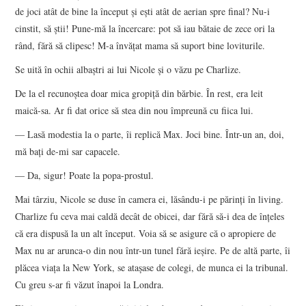
de joci atât de bine la început şi eşti atât de aerian spre final? Nu-i
cinstit, să ştii! Pune-mă la încercare: pot să iau bătaie de zece ori la
rând, fără să clipesc! M-a învăţat mama să suport bine loviturile.
Se uită în ochii albaştri ai lui Nicole şi o văzu pe Charlize.
De la el recunoştea doar mica gropiţă din bărbie. În rest, era leit
maică-sa. Ar fi dat orice să stea din nou împreună cu fiica lui.
— Lasă modestia la o parte, îi replică Max. Joci bine. Într-un an, doi,
mă baţi de-mi sar capacele.
— Da, sigur! Poate la popa-prostul.
Mai târziu, Nicole se duse în camera ei, lăsându-i pe părinţi în living.
Charlize fu ceva mai caldă decât de obicei, dar fără să-i dea de înţeles
că era dispusă la un alt început. Voia să se asigure că o apropiere de
Max nu ar arunca-o din nou într-un tunel fără ieşire. Pe de altă parte, îi
plăcea viaţa la New York, se ataşase de colegi, de munca ei la tribunal.
Cu greu s-ar fi văzut înapoi la Londra.