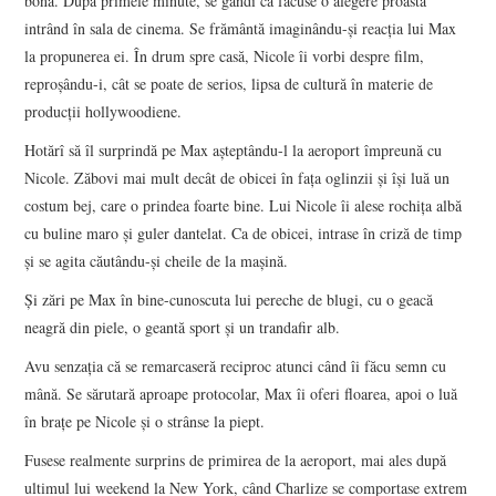
bonă. După primele minute, se gândi că făcuse o alegere proastă
intrând în sala de cinema. Se frământă imaginându-şi reacţia lui Max
la propunerea ei. În drum spre casă, Nicole îi vorbi despre film,
reproşându-i, cât se poate de serios, lipsa de cultură în materie de
producţii hollywoodiene.
Hotărî să îl surprindă pe Max aşteptându-l la aeroport împreună cu
Nicole. Zăbovi mai mult decât de obicei în faţa oglinzii şi îşi luă un
costum bej, care o prindea foarte bine. Lui Nicole îi alese rochiţa albă
cu buline maro şi guler dantelat. Ca de obicei, intrase în criză de timp
şi se agita căutându-şi cheile de la maşină.
Şi zări pe Max în bine-cunoscuta lui pereche de blugi, cu o geacă
neagră din piele, o geantă sport şi un trandafir alb.
Avu senzaţia că se remarcaseră reciproc atunci când îi făcu semn cu
mână. Se sărutară aproape protocolar, Max îi oferi floarea, apoi o luă
în braţe pe Nicole şi o strânse la piept.
Fusese realmente surprins de primirea de la aeroport, mai ales după
ultimul lui weekend la New York, când Charlize se comportase extrem