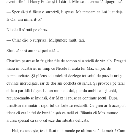
aventurile lui Harry Potter şi i-l dărui. Mirosea a cerneală tipografică.
— Sper să-ţi fi făcut o surpriză, îi spuse. Mă temeam că l-ai luat deja.
E Ok, am nimerit-o?
Nicole îl sărută pe obraz.
— Chiar că-i o surpriză! Mulţumesc mult, tati.
Simt că o să am o zi perfectă…
Charlize păstrase în frigider file de somon şi o sticlă de vin alb. Pregăti
masa în bucătărie, în timp ce Nicole îi arăta lui Max un joc de
perspicacitate. Şi plăcuse de mică să dezlege tot soiul de puzzle-uri şi
cuvinte încrucişate, iar de doi ani cocheta cu şahul. Şi provocă pe tatăl
ei la o partidă fulger. La un moment dat, pierdu ambii cai şi cedă,
recunoscându-se învinsă, dar Max îi spuse să continue jocul. După
următoarele mutări, raportul de forţe se restabili. Cu greu ar fi acceptat
ideea că era la fel de bună la şah ca tatăl ei. Bănuia că Max mutase
aiurea special ca să o salveze din situaţia delicată.
— Hai, recunoaşte, te-ai lăsat mai moale pe ultima sută de metri! Cum