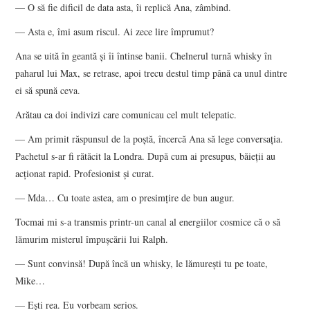
— O să fie dificil de data asta, îi replică Ana, zâmbind.
— Asta e, îmi asum riscul. Ai zece lire împrumut?
Ana se uită în geantă şi îi întinse banii. Chelnerul turnă whisky în
paharul lui Max, se retrase, apoi trecu destul timp până ca unul dintre
ei să spună ceva.
Arătau ca doi indivizi care comunicau cel mult telepatic.
— Am primit răspunsul de la poştă, încercă Ana să lege conversaţia.
Pachetul s-ar fi rătăcit la Londra. După cum ai presupus, băieţii au
acţionat rapid. Profesionist şi curat.
— Mda… Cu toate astea, am o presimţire de bun augur.
Tocmai mi s-a transmis printr-un canal al energiilor cosmice că o să
lămurim misterul împuşcării lui Ralph.
— Sunt convinsă! După încă un whisky, le lămureşti tu pe toate,
Mike…
— Eşti rea. Eu vorbeam serios.