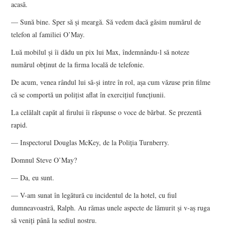
acasă.
— Sună bine. Sper să şi meargă. Să vedem dacă găsim numărul de
telefon al familiei O’May.
Luă mobilul şi îi dădu un pix lui Max, îndemnându-l să noteze
numărul obţinut de la firma locală de telefonie.
De acum, venea rândul lui să-şi intre în rol, aşa cum văzuse prin filme
că se comportă un poliţist aflat în exerciţiul funcţiunii.
La celălalt capăt al firului îi răspunse o voce de bărbat. Se prezentă
rapid.
— Inspectorul Douglas McKey, de la Poliţia Turnberry.
Domnul Steve O’May?
— Da, eu sunt.
— V-am sunat în legătură cu incidentul de la hotel, cu fiul
dumneavoastră, Ralph. Au rămas unele aspecte de lămurit şi v-aş ruga
să veniţi până la sediul nostru.