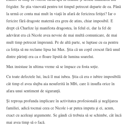
frigider. Se ştia vinovată pentru tot timpul petrecut departe de ea. Până
la urmă ce conta mai mult în viaţă în afară de fericirea fetiţei? Iar o
fericire fără dragoste maternă era greu de atins, chiar imposibil. E
drept că Charlize îşi manifesta dragostea, în felul ei, dar la fel de
adevărat era că Nicole avea nevoie de mai multă comunicare, de mai
mult timp petrecut împreună. Pe de altă parte, se luptase cu ea pentru
ca fetiţa să nu reclame lipsa lui Max. Ştia că un copil crescut fără unul
dintre părinţi era ca o floare lipsită de lumina soarelui.
Max insistase în ultima vreme să se împace cu fosta soţie.
Cu toate defectele lui, încă îl mai iubea. Ştia că era o iubire imposibilă
cât timp el avea slujba aia nesuferită în MI6, care îi insufla orice în
afara unui sentiment de siguranţă.
Şi reproşa profunda implicare în activitatea profesională şi neglijarea
familiei, adică tocmai ceea ce Nicole i-ar putea imputa şi ei, acum,
exact cu aceleaşi argumente. Se gândi că trebuia să se schimbe, cât încă
mai avea timp să o facă.