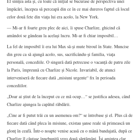
El simţea asta şi, cu toate că iniţial se bucurase de perspectiva unei
împăcări, începea să perceapă din ce în ce mai dureros faptul că locul
celor două fete din viaţa lui era acolo, la New York.
— Mi-ar fi foarte greu plec de aici, îi spuse Charlize, ghicind că
amândoi se gândeau la acelaşi lucru. Mi-ar fi chiar imposibil…
La fel de imposibil îi era lui Max să-şi mute biroul în State. Muncise
din greu ca să ajungă acolo, sus, sacrificându-şi familia, viaţa
personală, concediile. O singură dată petrecuse o vacanţă de patru zile
la Paris, împreună cu Charlize şi Nicole. Invariabil, de atunci
interveniseră de fiecare dată „misiuni urgente“ fix în perioada
concediilor.
„Doar ai ştiut de la început cu ce mă ocup…“ se justifica adesea, când
Charlize ajungea la capătul răbdării.
„Cine ar fi putut trăi cu un asemenea om?“ se întrebase şi el. Plus că de
fiecare dată când pleca în misiune, existau şanse reale să primească un
glonţ în ceafă. Într-o noapte venise acasă cu o mână bandajată, după ce
Charlize îl căutase înnebunită vreo două săptămâni. Îşi amintea clar