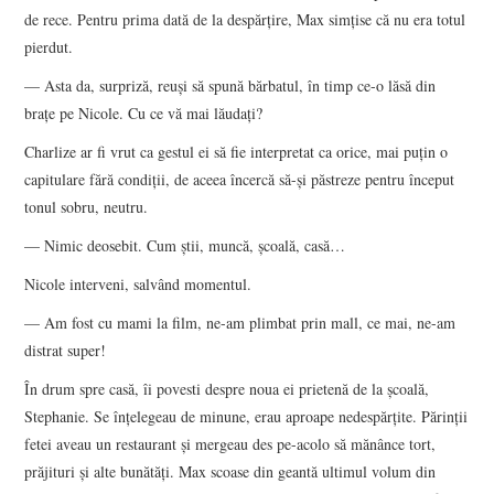
de rece. Pentru prima dată de la despărţire, Max simţise că nu era totul
pierdut.
— Asta da, surpriză, reuşi să spună bărbatul, în timp ce-o lăsă din
braţe pe Nicole. Cu ce vă mai lăudaţi?
Charlize ar fi vrut ca gestul ei să fie interpretat ca orice, mai puţin o
capitulare fără condiţii, de aceea încercă să-şi păstreze pentru început
tonul sobru, neutru.
— Nimic deosebit. Cum ştii, muncă, şcoală, casă…
Nicole interveni, salvând momentul.
— Am fost cu mami la film, ne-am plimbat prin mall, ce mai, ne-am
distrat super!
În drum spre casă, îi povesti despre noua ei prietenă de la şcoală,
Stephanie. Se înţelegeau de minune, erau aproape nedespărţite. Părinţii
fetei aveau un restaurant şi mergeau des pe-acolo să mănânce tort,
prăjituri şi alte bunătăţi. Max scoase din geantă ultimul volum din