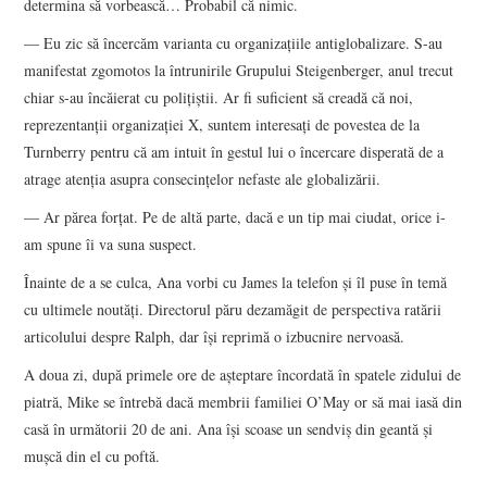
determina să vorbească… Probabil că nimic.
— Eu zic să încercăm varianta cu organizaţiile antiglobalizare. S-au
manifestat zgomotos la întrunirile Grupului Steigenberger, anul trecut
chiar s-au încăierat cu poliţiştii. Ar fi suficient să creadă că noi,
reprezentanţii organizaţiei X, suntem interesaţi de povestea de la
Turnberry pentru că am intuit în gestul lui o încercare disperată de a
atrage atenţia asupra consecinţelor nefaste ale globalizării.
— Ar părea forţat. Pe de altă parte, dacă e un tip mai ciudat, orice i-
am spune îi va suna suspect.
Înainte de a se culca, Ana vorbi cu James la telefon şi îl puse în temă
cu ultimele noutăţi. Directorul păru dezamăgit de perspectiva ratării
articolului despre Ralph, dar îşi reprimă o izbucnire nervoasă.
A doua zi, după primele ore de aşteptare încordată în spatele zidului de
piatră, Mike se întrebă dacă membrii familiei O’May or să mai iasă din
casă în următorii 20 de ani. Ana îşi scoase un sendviş din geantă şi
muşcă din el cu poftă.