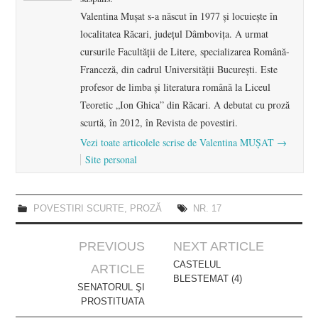
Valentina Muşat s-a născut în 1977 şi locuieşte în
localitatea Răcari, judeţul Dâmboviţa. A urmat
cursurile Facultăţii de Litere, specializarea Română-
Franceză, din cadrul Universităţii Bucureşti. Este
profesor de limba şi literatura română la Liceul
Teoretic „Ion Ghica” din Răcari. A debutat cu proză
scurtă, în 2012, în Revista de povestiri.
Vezi toate articolele scrise de Valentina MUŞAT
→
Site personal
POVESTIRI SCURTE
,
PROZĂ
NR. 17
Post
PREVIOUS
NEXT ARTICLE
navigation
CASTELUL
ARTICLE
BLESTEMAT (4)
SENATORUL ŞI
PROSTITUATA