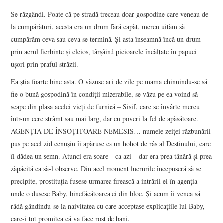
Se răzgândi. Poate că pe stradă treceau doar gospodine care veneau de
la cumpărături, acesta era un drum fără capăt, mereu uităm să
cumpărăm ceva sau ceva se termină. Şi asta înseamnă încă un drum
prin aerul fierbinte şi cleios, târşâind picioarele încălţate în papuci
uşori prin praful străzii.
Ea ştia foarte bine asta. O văzuse ani de zile pe mama chinuindu-se să
fie o bună gospodină în condiţii mizerabile, se văzu pe ea voind să
scape din plasa acelei vieţi de furnică – Sisif, care se învârte mereu
într-un cerc strâmt sau mai larg, dar cu poveri la fel de apăsătoare.
AGENŢIA DE ÎNSOŢITOARE NEMESIS… numele zeiţei răzbunării
pus pe acel zid cenuşiu îi apăruse ca un hohot de râs al Destinului, care
îi dădea un semn. Atunci era soare – ca azi – dar era prea tânără şi prea
zăpăcită ca să-l observe. Din acel moment lucrurile începuseră să se
precipite, prostituţia fusese urmarea firească a intrării ei în agenţia
unde o dusese Baby, binefăcătoarea ei din bloc. Şi acum îi venea să
râdă gândindu-se la naivitatea cu care acceptase explicaţiile lui Baby,
care-i tot promitea că va face rost de bani.