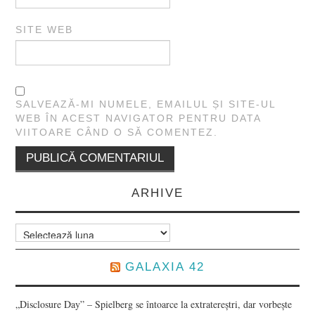
SITE WEB
SALVEAZĂ-MI NUMELE, EMAILUL ȘI SITE-UL
WEB ÎN ACEST NAVIGATOR PENTRU DATA
VIITOARE CÂND O SĂ COMENTEZ.
ARHIVE
Arhive
GALAXIA 42
„Disclosure Day” – Spielberg se întoarce la extratereștri, dar vorbește