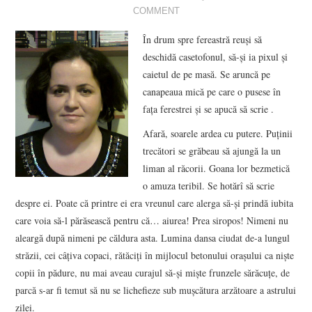
COMMENT
VIZIUNI ȘI SPECTRE
În drum spre fereastră reuşi să
deschidă casetofonul, să-şi ia pixul şi
CONTRAPAGINI
caietul de pe masă. Se aruncă pe
canapeaua mică pe care o pusese în
CARTE & FILM
faţa ferestrei şi se apucă să scrie .
SUSPANS
Afară, soarele ardea cu putere. Puţinii
trecători se grăbeau să ajungă la un
NUMĂRUL 48 /
liman al răcorii. Goana lor bezmetică
o amuza teribil. Se hotărî să scrie
MARTIE 2018
despre ei. Poate că printre ei era vreunul care alerga să-şi prindă iubita
care voia să-l părăsească pentru că… aiurea! Prea siropos! Nimeni nu
NUMĂRUL 49 /
aleargă după nimeni pe căldura asta. Lumina dansa ciudat de-a lungul
străzii, cei câţiva copaci, rătăciţi în mijlocul betonului oraşului ca nişte
APRILIE 2018
copii în pădure, nu mai aveau curajul să-şi mişte frunzele sărăcuţe, de
parcă s-ar fi temut să nu se lichefieze sub muşcătura arzătoare a astrului
zilei.