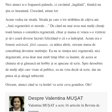
Nici atunci n-o frapaseră palmele, ci cuvântul „îngălată”, fiindcă nu
ştia ce înseamnă. Crescând, uitase tot.
Acum vedea iar strada. Strada pe care o tot străbătea de câţiva ani.
,,Anii regenerării ei morale…” De când nu mai avea mai mulţi clienţi
toată lumea o considera regenerată, chiar şi mama ei venea s-o viziteze
şi să-i ceară diverse lucruri felicitând-o că s-a îndreptat. Acum era o
femeie
măritată, fără cununie,
ca atâtea altele, oricum starea de
concubinaj devenise instituţie. Ea nu se simţea nici regenerată, nici
degenerată, avea doar mai mult timp liber ca înainte, de aceea se
chinuia să-şi găsească un hobby şi se apucase să scrie. Spre deosebire
de mulţi alţii care visau să publice, ea nu voia decât să scrie, dar nu
putea să-şi aleagă subiectul.
Oricum, atunci când se va hotărî va scrie ceva grandios. Ole!
Despre Valentina MUŞAT
Valentina MUŞAT a scris 16 articole în Revista de
suspans.