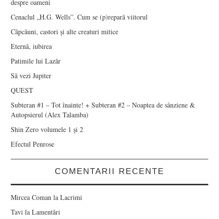
despre oameni
Cenaclul „H.G. Wells”. Cum se (p)repară viitorul
Căpcăuni, castori și alte creaturi mitice
Eternă, iubirea
Patimile lui Lazăr
Să vezi Jupiter
QUEST
Subteran #1 – Tot înainte! + Subteran #2 – Noaptea de sânziene &
Autopsierul (Alex Talamba)
Shin Zero volumele 1 și 2
Efectul Penrose
COMENTARII RECENTE
Mircea Coman
la
Lacrimi
Tavi
la
Lamentări