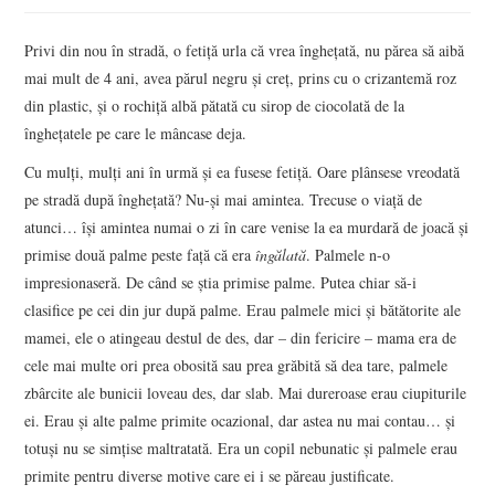
Privi din nou în stradă, o fetiţă urla că vrea îngheţată, nu părea să aibă
mai mult de 4 ani, avea părul negru şi creţ, prins cu o crizantemă roz
din plastic, şi o rochiţă albă pătată cu sirop de ciocolată de la
îngheţatele pe care le mâncase deja.
Cu mulţi, mulţi ani în urmă şi ea fusese fetiţă. Oare plânsese vreodată
pe stradă după îngheţată? Nu-şi mai amintea. Trecuse o viaţă de
atunci… îşi amintea numai o zi în care venise la ea murdară de joacă şi
primise două palme peste faţă că era
îngălată
. Palmele n-o
impresionaseră. De când se ştia primise palme. Putea chiar să-i
clasifice pe cei din jur după palme. Erau palmele mici şi bătătorite ale
mamei, ele o atingeau destul de des, dar – din fericire – mama era de
cele mai multe ori prea obosită sau prea grăbită să dea tare, palmele
zbârcite ale bunicii loveau des, dar slab. Mai dureroase erau ciupiturile
ei. Erau şi alte palme primite ocazional, dar astea nu mai contau… şi
totuşi nu se simţise maltratată. Era un copil nebunatic şi palmele erau
primite pentru diverse motive care ei i se păreau justificate.