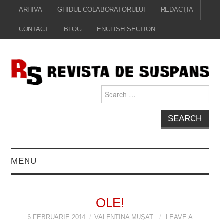
ARHIVA
GHIDUL COLABORATORULUI
REDACŢIA
CONTACT
BLOG
ENGLISH SECTION
Search
for:
MENU
EDITORIAL
OLE!
PROZĂ
6 FEBRUARIE 2014
VALENTINA MUŞAT
LEAVE A