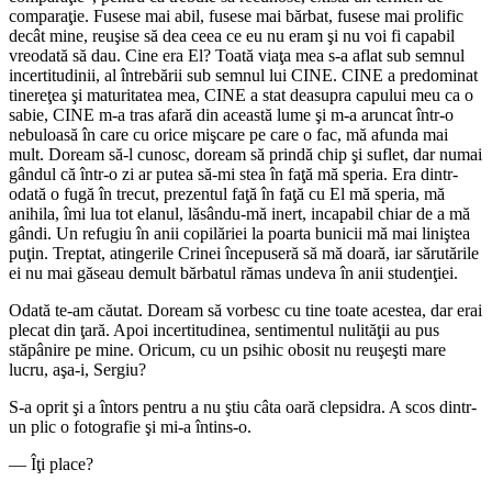
comparaţie. Fusese mai abil, fusese mai bărbat, fusese mai prolific
decât mine, reuşise să dea ceea ce eu nu eram şi nu voi fi capabil
vreodată să dau. Cine era El? Toată viaţa mea s-a aflat sub semnul
incertitudinii, al întrebării sub semnul lui CINE. CINE a predominat
tinereţea şi maturitatea mea, CINE a stat deasupra capului meu ca o
sabie, CINE m-a tras afară din această lume şi m-a aruncat într-o
nebuloasă în care cu orice mişcare pe care o fac, mă afunda mai
mult. Doream să-l cunosc, doream să prindă chip şi suflet, dar numai
gândul că într-o zi ar putea să-mi stea în faţă mă speria. Era dintr-
odată o fugă în trecut, prezentul faţă în faţă cu El mă speria, mă
anihila, îmi lua tot elanul, lăsându-mă inert, incapabil chiar de a mă
gândi. Un refugiu în anii copilăriei la poarta bunicii mă mai liniştea
puţin. Treptat, atingerile Crinei începuseră să mă doară, iar sărutările
ei nu mai găseau demult bărbatul rămas undeva în anii studenţiei.
Odată te-am căutat. Doream să vorbesc cu tine toate acestea, dar erai
plecat din ţară. Apoi incertitudinea, sentimentul nulităţii au pus
stăpânire pe mine. Oricum, cu un psihic obosit nu reuşeşti mare
lucru, aşa-i, Sergiu?
S-a oprit şi a întors pentru a nu ştiu câta oară clepsidra. A scos dintr-
un plic o fotografie şi mi-a întins-o.
― Îţi place?