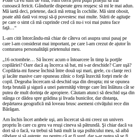
Poate că eu sunt de vină, i-am oferit prea puţin prilejul să mă
cunoască fericit. Gândurile disperate greu reuşesc să mi le mai adun.
Mă iartă deci, prietene, dacă mă retrag în cochilie. Mă simt obosit,
poate altă dată voi reuşi să-ţi povestesc mai multe. Stării de agitaţie
pe care o simt că mă cuprinde cred că nu-i voi mai putea face
faţă…“
L-am citit întorcându-mă chiar de câteva ori asupra unui pasaj pe
care l-am considerat mai important, pe care l-am crezut de ajutor în
conturarea personalităţii prietenului meu.
„16 octombrie… Să încerc acum o întoarcere în timp la porţile
copilăriei? Oare dacă aş încerca să bat, mi s-ar deschide? Care uşă?
Copilăria-mi fusese închisă între două uşi mari, grele, cu clanţe reci
şi lacăte masive care opuneau zilnic o forţă înzecită forţei mele de
copil. Degeaba încercam să deschid uşa din dreapta; mi se opunea
forţa brutală şi sigură a unei paternităţi vitrege care îmi înlătura cât se
putea de mult dorinţa de apropiere. Căutam atunci să deschid uşa din
stânga ce dădea spre grădina şi livada bunicilor, dar distanţa,
depărtarea geografică mă loveau brusc asemeni crivăţului rece din
Bărăgan.
Am închis încet ambele uşi, am încercat să-mi creez un univers
propriu în care cu greu va reuşi cineva să pătrundă. Şi chiar dacă va
dori să o facă, va trebui să bată mult la uşa psihicului meu, să aibă
răbdare şi să aştepte, nu pentru că ar fi surd, dar s-ar putea să se fi