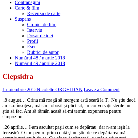
Contrapagini
Carte & film
Recenzii de carte
Suspans
Cronici de film
Interviu
Dosar de idei
Profil
Eseu
Rubrici de autor
Numărul 48 / martie 2018
Numărul 49 / aprilie 2018
Clepsidra
1 noiembrie 2012
Nicolette ORGHIDAN
Leave a Comment
„8 august… Crina mă roagă să mergem astă seară la T. Nu ştiu dacă
am s-o însoţesc, mă simt obosit şi plictisit, iar conversaţii sterile nu
ştiu să fac. Am să rămân acasă să-mi termin expunerea pentru
simpozion…“
„26 aprilie… I-am ascultat paşii cum se depărtau, dar n-am ieşit la
fereastră. O fac pentru prima dată şi nu ştiu de ce depărtarea mă