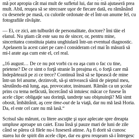
mă pot apropia cât mai mult de sufletul lui, dar nu mă ajutaseră prea
mult. Abil, reuşea să se strecoare uşor de fiecare dată, eu rămânând
cu desenele pe masă, cu culorile ordonate de el într-un anume fel, cu
fotografiile răvăşite.
― Ei, ce zici, am tulburări de personalitate, doctore? îmi tăie el
elanul. Nu ştiam cât este sau nu de sincer, or, pentru mine,
sinceritatea constituia piatra unghiulară într-un eventual diagnostic.
Apelasem la acest caiet pe care-l consideram cel mai în măsură să
mi-l arate aşa cum este el, cel real.
„16 august… De ce nu pot vorbi cu ea aşa cum o fac cu tine,
prietene? De ce simt o forţă stranie în preajma ei, o forţă care mă
îndepărtează pe zi ce trece? Continuă însă să se lipească de mine
într-un fel anume, dezinvolt, să-şi strivească sânii de pieptul meu,
sărutându-mă lung, aşa, provocator, insinuant. Rămân ca un şcolar
prins cu tema nefăcută, încercând să intuiesc măcar ce fusese în
acele clipe: obligaţie sau dorinţă, tandreţe sau obişnuinţă? Mă simt
obosit, îmbătrânit, aş cere
time-out
de la viaţă, dar nu mă lasă Horia.
Da, el este cel care nu mă lasă.“
Scrisul său mărunt, cu litere ascuţite şi uşor aplecate spre dreapta
umpluse aproape un caiet. Erau însă şi pauze mari de luni de zile
când se părea că filele nu-i fuseseră atinse. Aş fi dorit să cunosc
starea lui de spirit din acele clipe, dar eu greu reuşeam să-i întregesc