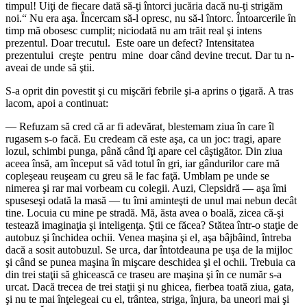
timpul! Uiţi de fiecare dată să-ţi întorci jucăria dacă nu-ţi strigăm
noi.“ Nu era aşa. Încercam să-l opresc, nu să-l întorc. Întoarcerile în
timp mă obosesc cumplit; niciodată nu am trăit real şi intens
prezentul. Doar trecutul. Este oare un defect? Intensitatea
prezentului creşte pentru mine doar când devine trecut. Dar tu n-
aveai de unde să ştii.
S-a oprit din povestit şi cu mişcări febrile şi-a aprins o ţigară. A tras
lacom, apoi a continuat:
― Refuzam să cred că ar fi adevărat, blestemam ziua în care îl
rugasem s-o facă. Eu credeam că este aşa, ca un joc: tragi, apare
lozul, schimbi punga, până când îţi apare cel câştigător. Din ziua
aceea însă, am început să văd totul în gri, iar gândurilor care mă
copleşeau reuşeam cu greu să le fac faţă. Umblam pe unde se
nimerea şi rar mai vorbeam cu colegii. Auzi, Clepsidră ― aşa îmi
spuseseşi odată la masă ― tu îmi aminteşti de unul mai nebun decât
tine. Locuia cu mine pe stradă. Mă, ăsta avea o boală, zicea că-şi
testează imaginaţia şi inteligenţa. Ştii ce făcea? Stătea într-o staţie de
autobuz şi închidea ochii. Venea maşina şi el, aşa bâjbâind, întreba
dacă a sosit autobuzul. Se urca, dar întotdeauna pe uşa de la mijloc
şi când se punea maşina în mişcare deschidea şi el ochii. Trebuia ca
din trei staţii să ghicească ce traseu are maşina şi în ce număr s-a
urcat. Dacă trecea de trei staţii şi nu ghicea, fierbea toată ziua, gata,
şi nu te mai înţelegeai cu el, trântea, striga, înjura, ba uneori mai şi