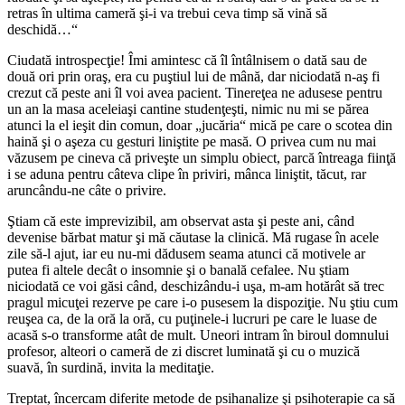
retras în ultima cameră şi-i va trebui ceva timp să vină să
deschidă…“
Ciudată introspecţie! Îmi amintesc că îl întâlnisem o dată sau de
două ori prin oraş, era cu puştiul lui de mână, dar niciodată n-aş fi
crezut că peste ani îl voi avea pacient. Tinereţea ne adusese pentru
un an la masa aceleiaşi cantine studenţeşti, nimic nu mi se părea
atunci la el ieşit din comun, doar „jucăria“ mică pe care o scotea din
haină şi o aşeza cu gesturi liniştite pe masă. O privea cum nu mai
văzusem pe cineva că priveşte un simplu obiect, parcă întreaga fiinţă
i se aduna pentru câteva clipe în priviri, mânca liniştit, tăcut, rar
aruncându-ne câte o privire.
Ştiam că este imprevizibil, am observat asta şi peste ani, când
devenise bărbat matur şi mă căutase la clinică. Mă rugase în acele
zile să-l ajut, iar eu nu-mi dădusem seama atunci că motivele ar
putea fi altele decât o insomnie şi o banală cefalee. Nu ştiam
niciodată ce voi găsi când, deschizându-i uşa, m-am hotărât să trec
pragul micuţei rezerve pe care i-o pusesem la dispoziţie. Nu ştiu cum
reuşea ca, de la oră la oră, cu puţinele-i lucruri pe care le luase de
acasă s-o transforme atât de mult. Uneori intram în biroul domnului
profesor, alteori o cameră de zi discret luminată şi cu o muzică
suavă, în surdină, invita la meditaţie.
Treptat, încercam diferite metode de psihanalize şi psihoterapie ca să