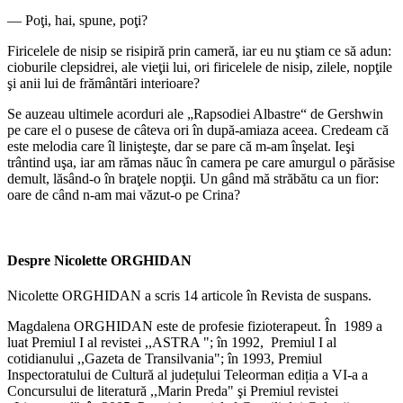
― Poţi, hai, spune, poţi?
Firicelele de nisip se risipiră prin cameră, iar eu nu ştiam ce să adun:
cioburile clepsidrei, ale vieţii lui, ori firicelele de nisip, zilele, nopţile
şi anii lui de frământări interioare?
Se auzeau ultimele acorduri ale „Rapsodiei Albastre“ de Gershwin
pe care el o pusese de câteva ori în după-amiaza aceea. Credeam că
este melodia care îl linişteşte, dar se pare că m-am înşelat. Ieşi
trântind uşa, iar am rămas năuc în camera pe care amurgul o părăsise
demult, lăsând-o în braţele nopţii. Un gând mă străbătu ca un fior:
oare de când n-am mai văzut-o pe Crina?
Despre Nicolette ORGHIDAN
Nicolette ORGHIDAN a scris 14 articole în Revista de suspans.
Magdalena ORGHIDAN este de profesie fizioterapeut. În 1989 a
luat Premiul I al revistei ,,ASTRA "; în 1992, Premiul I al
cotidianului ,,Gazeta de Transilvania"; în 1993, Premiul
Inspectoratului de Cultură al județului Teleorman ediția a VI-a a
Concursului de literatură ,,Marin Preda" şi Premiul revistei