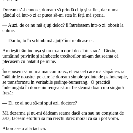
Doream să-l cunosc, doream să prindă chip şi suflet, dar numai
gândul că într-o zi ar putea să-mi stea în faţă mă speria.
― Auzi, de ce nu mă ajuţi deloc? îl întrebasem într-o zi, obosit la
culme.
― Dar tu, tu în schimb mă ajuţi? îmi replicase el.
Am ieşit trântind uşa şi nu m-am oprit decât în stradă. Târziu,
urmărind privirile şi zâmbetele trecătorilor mi-am dat seama că
plecasem cu halatul pe mine.
Începusem să nu mă mai controlez, el era cel care mă stăpânea, iar
întâlnirile noastre, pe care le doream simple şedinţe de psihoterapie,
se transformau în veritabile şedinţe-bumerang. O practică
îndelungată în domeniu reuşea să-mi fie ştearsă doar cu o singură
frază:
― Ei, ce ai nou să-mi spui azi, doctore?
Mă dezarma şi nu-mi dădeam seama dacă era sau nu conştient de
asta, făceam eforturi să mă reechilibrez moral ca să-i pot vorbi.
Abordase o altă tactică: