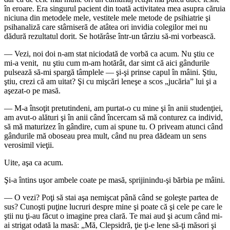
în eroare. Era singurul pacient din toată activitatea mea asupra căruia
niciuna din metodele mele, vestitele mele metode de psihiatrie şi
psihanaliză care stârniseră de atâtea ori invidia colegilor mei nu
dădură rezultatul dorit. Se hotărâse într-un târziu să-mi vorbească.
― Vezi, noi doi n-am stat niciodată de vorbă ca acum. Nu ştiu ce
mi-a venit, nu ştiu cum m-am hotărât, dar simt că aici gândurile
pulsează să-mi spargă tâmplele ― şi-şi prinse capul în mâini. Ştiu,
ştiu, crezi că am uitat? Şi cu mişcări leneşe a scos „jucăria” lui şi a
aşezat-o pe masă.
― M-a însoţit pretutindeni, am purtat-o cu mine şi în anii studenţiei,
am avut-o alături şi în anii când încercam să mă conturez ca individ,
să mă maturizez în gândire, cum ai spune tu. O priveam atunci când
gândurile mă oboseau prea mult, când nu prea dădeam un sens
verosimil vieţii.
Uite, aşa ca acum.
Şi-a întins uşor ambele coate pe masă, sprijinindu-şi bărbia pe mâini.
― O vezi? Poţi să stai aşa nemişcat până când se goleşte partea de
sus? Cunoşti puţine lucruri despre mine şi poate că şi cele pe care le
ştii nu ţi-au făcut o imagine prea clară. Te mai aud şi acum când mi-
ai strigat odată la masă: „Mă, Clepsidră, ţie ţi-e lene să-ţi măsori şi