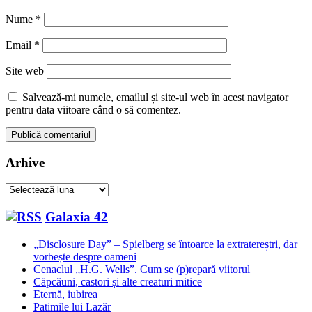
Nume
*
Email
*
Site web
Salvează-mi numele, emailul și site-ul web în acest navigator
pentru data viitoare când o să comentez.
Arhive
Arhive
Galaxia 42
„Disclosure Day” – Spielberg se întoarce la extratereștri, dar
vorbește despre oameni
Cenaclul „H.G. Wells”. Cum se (p)repară viitorul
Căpcăuni, castori și alte creaturi mitice
Eternă, iubirea
Patimile lui Lazăr