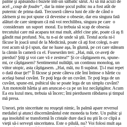
palme şi apăsându-i buzele într-un sălbatic sărut. Ai să mă acuzi de
acel
„coup de foudre“,
dar la mine şocul psihic nu a fost atât de
puternic de prima dată. Trecuseră câteva luni de zile de când o
zărisem şi nu pot spune că devenise o obsesie, dar era singura fată
alături de care simţeam că mă voi reechilibra, singura pe care o
consideram un suport moral. Eu trebuia să scap de obsesia
trecutului care mă acapara tot mai mult, altfel cine ştie, poate că aş fi
gândit mai profund. Nu, tu n-ai de unde să ştii. Testul acela ni-l
făcuse în joacă unul de la Medicină, poate că aţi fost colegi, n-are
rost acum să ţi-l spun, dar ne luase aşa, în glumă, pe cei care stăteam
la cămin în cameră cu el. Fuseserăm trei: „Hai, măi, ce-aveţi de
pierdut? Ştiţi şi voi care vă e zestrea!“ Şi ce câştigasem eu, spune-
mi, ce câştigasem? Sentimentul nulităţii, un continuu monolog, un
viitor utopic, asta câştigasem. „Hai, măi, nu fi supărat. Ţi-l mai repet
o dată doar ţie!“ Îl făcuse şi peste câteva zile îmi întinse o hârtie cu
acelaşi banal cuvânt. Te poţi lega de un cuvânt. Te poţi lega de un
cuvânt, spune-mi, psihicul tău se poate lega de un simplu cuvânt?
Am mototolit hârtia şi am aruncat-o ca pe un loz necâştigător. Acum
Ea era lozul meu, trebuia să încerc; îmi pierdusem răbdarea şi timpul
mă presa.
Uneori, prin sinceritate nu reuşeşti nimic, în palmă apare reversul
medaliei şi atunci discernământul este moneda ta forte. Un psihic şi
aşa insolubil se transformă în cristale dure dacă nu ştii în ce clipă a
vieţii să-i serveşti sinceritatea. Este o pilulă, nu? Voi folosi mult aşa