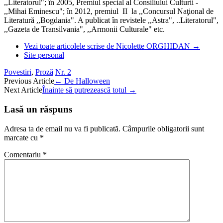
,,Literatorul"; în 2005, Premiul special al Consiliului Culturii -
,,Mihai Eminescu"; în 2012, premiul II la ,,Concursul Naţional de
Literatură ,,Bogdania". A publicat în revistele ,,Astra", ..Literatorul",
,,Gazeta de Transilvania", ,,Armonii Culturale" etc.
Vezi toate articolele scrise de Nicolette ORGHIDAN
→
Site personal
Povestiri
,
Proză
Nr. 2
Post
Previous Article
←
De Halloween
Next Article
Înainte să putrezească totul
→
navigation
Lasă un răspuns
Adresa ta de email nu va fi publicată.
Câmpurile obligatorii sunt
marcate cu
*
Comentariu
*