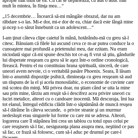
apropie mai mult de ea. Cu cât se depărtează, cu atât o aduc mai
mult în mintea, în fiinţa mea…“
„15 decembrie… Încearcă să-mi mângâie obrazul, dar nu am
răbdare s-o las. Mi-e dor, mi-e dor de ea, chiar dacă este lângă mine
şi-ncep s-o sărut înnebunit ca un adolescent…“
I-am ţinut câteva clipe caietul în mână, hotărându-mă cu greu să-l
citesc. Bănuiam că filele lui ascund ceva ce m-ar putea conduce la o
cunoaştere mai profundă a prietenului meu, dar ezitam. Nu eram
niciodată sigur că-mi spune deschis tot ce-aş fi vrut să ştiu, gândurile
lui disperate reuşeam cu greu să le aşez într-o ordine cronologică,
firească. Pentru el nu constituiau hrana spirituală, sinceră, de care
uneori avem nevoie, ci o veritabilă pasăre Phoenix. Seara, îl lăsam
într-o anumită dispoziţie psihică, dimineaţa cu greu reuşeam să aud
un răspuns de la el şi acela monosilabic, o economie de cuvinte care
mă scotea din minţi. Mă privea doar, nu ştiam când se uita la mine
sau prin mine, târziu am reuşit să-i descifrez acea privire uneori cu
luciri metalice, alteori cu o candoare inocentă. Mă descuraja, îmi lua
tot elanul, întregul edificiu clădit într-o săptămână de muncă reuşea
să-l dărâme în câteva secunde, o privire stranie şi un murmur
nedesluşit erau singurele lui forme cu care mi se adresa. Alteori,
logoreea care îl stăpânea îmi crea un tablou cu totul opus celui pe
care reuşisem să-l fac, nesiguranţa plana asupra mea, neştiind ce pas
să fac, ce frază să folosesc, cum să-l aduc pe drumul pe care-l
lăsasem.