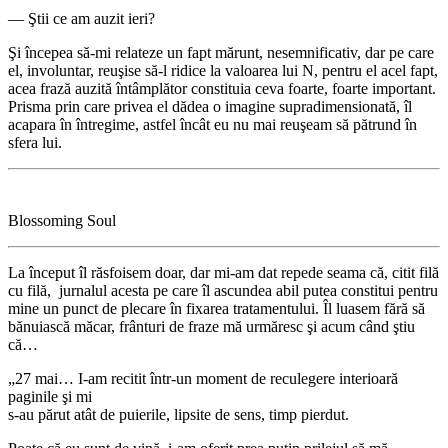
― Ştii ce am auzit ieri?
Şi începea să-mi relateze un fapt mărunt, nesemnificativ, dar pe care
el, involuntar, reuşise să-l ridice la valoarea lui N, pentru el acel fapt,
acea frază auzită întâmplător constituia ceva foarte, foarte important.
Prisma prin care privea el dădea o imagine supradimensionată, îl
acapara în întregime, astfel încât eu nu mai reuşeam să pătrund în
sfera lui.
Blossoming Soul
La început îl răsfoisem doar, dar mi-am dat repede seama că, citit filă
cu filă, jurnalul acesta pe care îl ascundea abil putea constitui pentru
mine un punct de plecare în fixarea tratamentului. Îl luasem fără să
bănuiască măcar, frânturi de fraze mă urmăresc şi acum când ştiu
că…
„27 mai… I-am recitit într-un moment de reculegere interioară
paginile şi mi
s-au părut atât de puierile, lipsite de sens, timp pierdut.