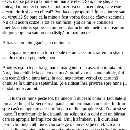
ceva, dar se pare că la mine nu mai are efect. Sau, cine ştie, s-ar
putea, dar un efect opus. Ce poţi rezolva cu sinceritatea, care este
efectul dorit şi care cel real? Poţi face o proporţie? Îţi iese întreg sau
cu virgulă? Se pare că la mine a fost vorba doar de câteva zecimale.
Nu caut acum scuze la tot ce am făcut, ştiu că mi le consideri
puerile, imature, spune-le cum vrei, dar acţiunile mele urmăreau un
singur scop: era sau nu era câştigător lozul meu?
A tras lacom din ţigară şi a continuat:
― După aproape cinci luni de zile ne-am căsătorit, iar eu nu ştiam
cât de copt era pepenele meu.
A întors uşor clepsidra şi, parcă mângâind-o, a aşezat-o în faţa lui.
Nu-şi lua ochii de la ea, credeam că nu-mi va mai spune nimic, îmi
era teamă că va intra iarăşi în acel negativism verbal cu care mă
chinuise în ultimele săptămâni. Şi-a ridicat însă privirea spre mine şi,
ciudat, mi-a zâmbit.
― Îl luam cu mine peste tot, ba uneori îl duceam chiar la facultate şi
rămânea liniştit la Secretariat până când terminam cursurile. În drum
spre casă ne opream adeseori în parcul din apropiere şi-l lăsam să se
joace. Îl urmăream de la distanţă, nu scăpam din ochi nici un bărbat
care se apropia întâmplător de el. Unii îi zâmbeau şi îi ciufuleau
părul cârlionţat, alţii încercau să lege o conversaţie cu el. Urca în
acele clipe în mine mânia, emoţia-mi sugruma vocea şi când doream