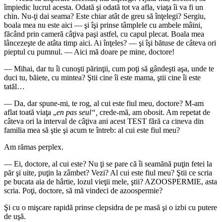
împiedic lucrul acesta. Odată şi odată tot va afla, viaţa îi va fi un
chin. Nu-ţi dai seama? Este chiar atât de greu să înţelegi? Sergiu,
boala mea nu este aici ― şi îşi prinse tâmplele cu ambele mâini,
făcând prin cameră câţiva paşi astfel, cu capul plecat. Boala mea
lâncezeşte de atâta timp aici. Ai înţeles? ― şi îşi bătuse de câteva ori
pieptul cu pumnul. ― Aici mă doare pe mine, doctore!
― Mihai, dar tu îi cunoşti părinţii, cum poţi să gândeşti aşa, unde te
duci tu, băiete, cu mintea? Ştii cine îi este mama, ştii cine îi este
tatăl…
― Da, dar spune-mi, te rog, al cui este fiul meu, doctore? M-am
aflat toată viaţa „
en pas seul“,
crede-mă, am obosit. Am repetat de
câteva ori la interval de câţiva ani acest TEST fără ca cineva din
familia mea să ştie şi acum te întreb: al cui este fiul meu?
Am rămas perplex.
― Ei, doctore, al cui este? Nu ţi se pare că îi seamănă puţin fetei la
păr şi uite, puţin la zâmbet? Vezi? Al cui este fiul meu? Ştii ce scria
pe bucata aia de hârtie, lozul vieţii mele, ştii? AZOOSPERMIE, asta
scria. Poţi, doctore, să mă vindeci de azoospermie?
Şi cu o mişcare rapidă prinse clepsidra de pe masă şi o izbi cu putere
de uşă.