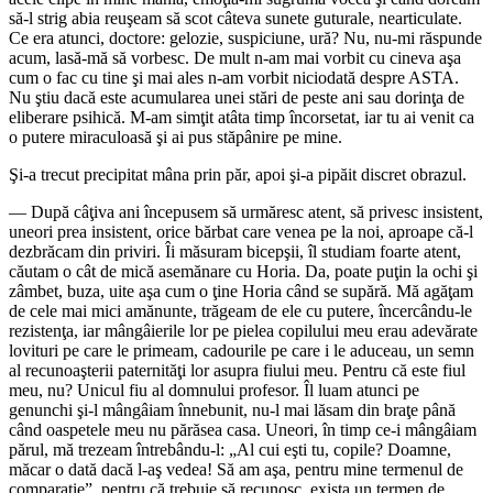
să-l strig abia reuşeam să scot câteva sunete guturale, nearticulate.
Ce era atunci, doctore: gelozie, suspiciune, ură? Nu, nu-mi răspunde
acum, lasă-mă să vorbesc. De mult n-am mai vorbit cu cineva aşa
cum o fac cu tine şi mai ales n-am vorbit niciodată despre ASTA.
Nu ştiu dacă este acumularea unei stări de peste ani sau dorinţa de
eliberare psihică. M-am simţit atâta timp încorsetat, iar tu ai venit ca
o putere miraculoasă şi ai pus stăpânire pe mine.
Şi-a trecut precipitat mâna prin păr, apoi şi-a pipăit discret obrazul.
― După câţiva ani începusem să urmăresc atent, să privesc insistent,
uneori prea insistent, orice bărbat care venea pe la noi, aproape că-l
dezbrăcam din priviri. Îi măsuram bicepşii, îl studiam foarte atent,
căutam o cât de mică asemănare cu Horia. Da, poate puţin la ochi şi
zâmbet, buza, uite aşa cum o ţine Horia când se supără. Mă agăţam
de cele mai mici amănunte, trăgeam de ele cu putere, încercându-le
rezistenţa, iar mângâierile lor pe pielea copilului meu erau adevărate
lovituri pe care le primeam, cadourile pe care i le aduceau, un semn
al recunoaşterii paternităţi lor asupra fiului meu. Pentru că este fiul
meu, nu? Unicul fiu al domnului profesor. Îl luam atunci pe
genunchi şi-l mângâiam înnebunit, nu-l mai lăsam din braţe până
când oaspetele meu nu părăsea casa. Uneori, în timp ce-i mângâiam
părul, mă trezeam întrebându-l: „Al cui eşti tu, copile? Doamne,
măcar o dată dacă l-aş vedea! Să am aşa, pentru mine termenul de
comparaţie”, pentru că trebuie să recunosc, exista un termen de