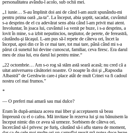
personalitatea avându-l acolo, sub ochii mei.
„1 iunie… S-au împlinit doi ani de când l-am auzit spunându-mi
pentru prima oară „ta-ta”. La început, abia şoptit, sacadat, cuvântul
s-a desprins de el cu adevărat sens abia când l-am privit mai atent.
Involuntar, în joaca lui, cuvântul i-a venit pe buze, i s-a desprins, a
lovit în mine, s-a izbit neputincios, neştiutor, de perete, de fereastră,
căutându-şi lăcaşul. L-am pus să-l repete de câteva ori, încet la
început, apoi din ce în ce mai tare, tot mai tare, până când mi s-a
părut că sunetul lui devine cunoscut, familiar, ceva firesc. Era darul
meu de ziua lui, era darul lui pentru mine.“
„22 octombrie… Am s-o rog să stăm astă seară acasă; nu cred că a
uitat aniversarea căsătoriei noastre. O noapte în doi şi „Rapsodia
Albastră” de Gershwin care-i place atât de mult Crinei va fi cadoul
nostru cel mai frumos.”
*
― O preferi mai amară sau mai dulce?
Eram în după-amiaza aceea mai liber şi acceptasem să beau
împreună cu el o cafea. Mă invitase în rezerva lui şi nu bănuisem la
început nimic din ce avea să urmeze. Sorbisem de câteva ori,
încercând să-l privesc pe furiş, căutând să-i aflu starea de moment,
dar ca de cele mai multe ori un camuflaj reuşit mă putea duce lesne