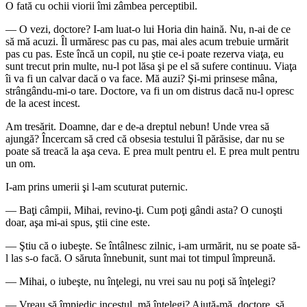
O fată cu ochii viorii îmi zâmbea perceptibil.
― O vezi, doctore? I-am luat-o lui Horia din haină. Nu, n-ai de ce
să mă acuzi. Îl urmăresc pas cu pas, mai ales acum trebuie urmărit
pas cu pas. Este încă un copil, nu ştie ce-i poate rezerva viaţa, eu
sunt trecut prin multe, nu-l pot lăsa şi pe el să sufere continuu. Viaţa
îi va fi un calvar dacă o va face. Mă auzi? Şi-mi prinsese mâna,
strângându-mi-o tare. Doctore, va fi un om distrus dacă nu-l opresc
de la acest incest.
Am tresărit. Doamne, dar e de-a dreptul nebun! Unde vrea să
ajungă? Încercam să cred că obsesia testului îl părăsise, dar nu se
poate să treacă la aşa ceva. E prea mult pentru el. E prea mult pentru
un om.
I-am prins umerii şi l-am scuturat puternic.
― Baţi câmpii, Mihai, revino-ţi. Cum poţi gândi asta? O cunoşti
doar, aşa mi-ai spus, ştii cine este.
― Ştiu că o iubeşte. Se întâlnesc zilnic, i-am urmărit, nu se poate să-
l las s-o facă. O săruta înnebunit, sunt mai tot timpul împreună.
― Mihai, o iubeşte, nu înţelegi, nu vrei sau nu poţi să înţelegi?
― Vreau să împiedic incestul, mă înţelegi? Ajută-mă, doctore, să