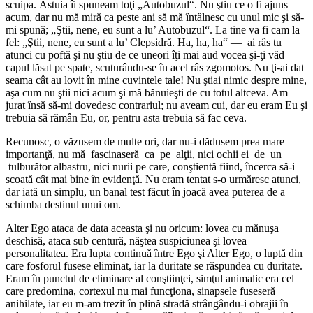
scuipa. Ăstuia îi spuneam toţi „Autobuzul“. Nu ştiu ce o fi ajuns
acum, dar nu mă miră ca peste ani să mă întâlnesc cu unul mic şi să-
mi spună; „Ştii, nene, eu sunt a lu’ Autobuzul“. La tine va fi cam la
fel: „Ştii, nene, eu sunt a lu’ Clepsidră. Ha, ha, ha“ ― ai râs tu
atunci cu poftă şi nu ştiu de ce uneori îţi mai aud vocea şi-ţi văd
capul lăsat pe spate, scuturându-se în acel râs zgomotos. Nu ţi-ai dat
seama cât au lovit în mine cuvintele tale! Nu ştiai nimic despre mine,
aşa cum nu ştii nici acum şi mă bănuieşti de cu totul altceva. Am
jurat însă să-mi dovedesc contrariul; nu aveam cui, dar eu eram Eu şi
trebuia să rămân Eu, or, pentru asta trebuia să fac ceva.
Recunosc, o văzusem de multe ori, dar nu-i dădusem prea mare
importanţă, nu mă fascinaseră ca pe alţii, nici ochii ei de un
tulburător albastru, nici nurii pe care, conştientă fiind, încerca să-i
scoată cât mai bine în evidenţă. Nu eram tentat s-o urmăresc atunci,
dar iată un simplu, un banal test făcut în joacă avea puterea de a
schimba destinul unui om.
Alter Ego ataca de data aceasta şi nu oricum: lovea cu mănuşa
deschisă, ataca sub centură, năştea suspiciunea şi lovea
personalitatea. Era lupta continuă între Ego şi Alter Ego, o luptă din
care fosforul fusese eliminat, iar la duritate se răspundea cu duritate.
Eram în punctul de eliminare al conştiinţei, simţul animalic era cel
care predomina, cortexul nu mai funcţiona, sinapsele fuseseră
anihilate, iar eu m-am trezit în plină stradă strângându-i obrajii în