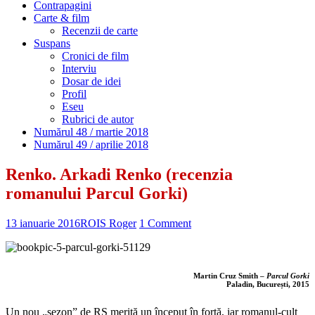
Contrapagini
Carte & film
Recenzii de carte
Suspans
Cronici de film
Interviu
Dosar de idei
Profil
Eseu
Rubrici de autor
Numărul 48 / martie 2018
Numărul 49 / aprilie 2018
Renko. Arkadi Renko (recenzia
romanului Parcul Gorki)
13 ianuarie 2016
ROIS Roger
1 Comment
Martin Cruz Smith –
Parcul Gorki
Paladin, București, 2015
Un nou „sezon” de RS merită un început în forţă, iar romanul-cult