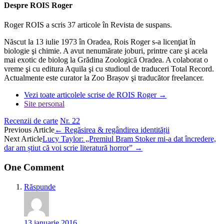
Despre ROIS Roger
Roger ROIS a scris 37 articole în Revista de suspans.
Născut la 13 iulie 1973 în Oradea, Rois Roger s-a licenţiat în
biologie şi chimie. A avut nenumărate joburi, printre care şi acela
mai exotic de biolog la Grădina Zoologică Oradea. A colaborat o
vreme şi cu editura Aquila şi cu studioul de traduceri Total Record.
Actualmente este curator la Zoo Brașov şi traducător freelancer.
Vezi toate articolele scrise de ROIS Roger
→
Site personal
Recenzii de carte
Nr. 22
Post
Previous Article
←
Regăsirea & regândirea identității
Next Article
Lucy Taylor: „Premiul Bram Stoker mi-a dat încredere,
navigation
dar am știut că voi scrie literatură horror”
→
One Comment
Răspunde
13 ianuarie 2016