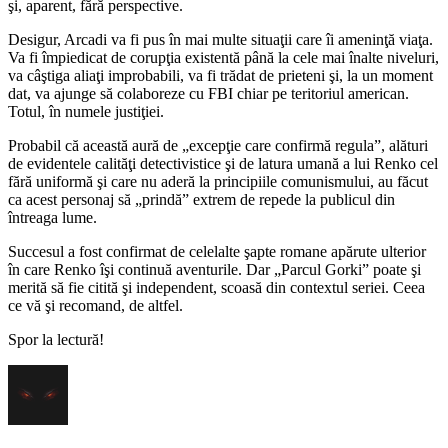
şi, aparent, fără perspective.
Desigur, Arcadi va fi pus în mai multe situaţii care îi ameninţă viaţa.
Va fi împiedicat de corupţia existentă până la cele mai înalte niveluri,
va câştiga aliaţi improbabili, va fi trădat de prieteni şi, la un moment
dat, va ajunge să colaboreze cu FBI chiar pe teritoriul american.
Totul, în numele justiţiei.
Probabil că această aură de „excepţie care confirmă regula”, alături
de evidentele calităţi detectivistice şi de latura umană a lui Renko cel
fără uniformă şi care nu aderă la principiile comunismului, au făcut
ca acest personaj să „prindă” extrem de repede la publicul din
întreaga lume.
Succesul a fost confirmat de celelalte şapte romane apărute ulterior
în care Renko îşi continuă aventurile. Dar „Parcul Gorki” poate şi
merită să fie citită şi independent, scoasă din contextul seriei. Ceea
ce vă şi recomand, de altfel.
Spor la lectură!