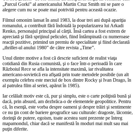
„Parcul Gorki” al americanului Martin Cruz Smith mi se pare o
alegere cum nu se poate mai potrivită pentru această ocazie.
Filmul omonim lansat în anul 1983, la doar trei ani după apariţia
romanului, a contribuit fără îndoială la popularizarea lui Arkadi
Renko, personajul principal al cărţii. Însă cartea a fost extrem de
apreciată şi fără sprijinul peliculei, fiind întâmpinată cu numeroase
reacţii pozitive, primind un premiu de specialitate şi fiind declarată
„thriller-ul anului 1980” de către revista „Time”.
Unul dintre motive a fost că descrie suficient de realist viaţa
cotidiană din Rusia comunistă, şi o face într-o perioadă în care
Războiul Rece se afla la intensitate maximă, iar rivalitatea
americano-sovietică era afişată prin toate metodele posibile (un alt
exemplu celebru este meciul de box dintre Rocky şi Ivan Drago, în
al patrulea film al seriei, apărut în 1985).
Iar celălalt motiv este că, pur şi simplu, este o carte poliţistă bună şi
dacă, prin absurd, am dezbrăca-o de elementele geopolitice. Pentru
că, în esenţă, este vorba despre oameni şi despre trăiri şi sentimente
ce nu ţin cont de bariere geografice sau culturale: dragoste, lăcomie,
dorinţă de putere, egoism, toate acestea sunt prezente pe întreg
mapamondul, chiar dacă se manifestă în moduri mai mult sau mai
puţin diferite.