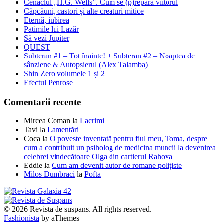
Cenaclul „H.G. Wells”. Cum se (p)repară viitorul
Căpcăuni, castori și alte creaturi mitice
Eternă, iubirea
Patimile lui Lazăr
Să vezi Jupiter
QUEST
Subteran #1 – Tot înainte! + Subteran #2 – Noaptea de
sânziene & Autopsierul (Alex Talamba)
Shin Zero volumele 1 și 2
Efectul Penrose
Comentarii recente
Mircea Coman
la
Lacrimi
Tavi
la
Lamentări
Coca
la
O poveste inventată pentru fiul meu, Toma, despre
cum a contribuit un psiholog de medicina muncii la devenirea
celebrei vindecătoare Olga din cartierul Rahova
Eddie
la
Cum am devenit autor de romane polițiste
Milos Dumbraci
la
Pofta
© 2026 Revista de suspans. All rights reserved.
Fashionista
by aThemes