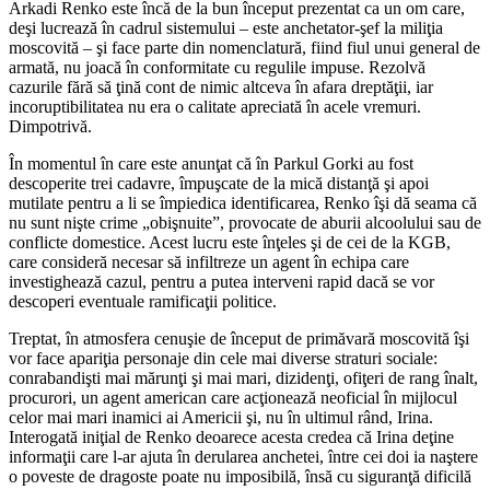
Arkadi Renko este încă de la bun început prezentat ca un om care,
deşi lucrează în cadrul sistemului – este anchetator-şef la miliţia
moscovită – şi face parte din nomenclatură, fiind fiul unui general de
armată, nu joacă în conformitate cu regulile impuse. Rezolvă
cazurile fără să ţină cont de nimic altceva în afara dreptăţii, iar
incoruptibilitatea nu era o calitate apreciată în acele vremuri.
Dimpotrivă.
În momentul în care este anunţat că în Parkul Gorki au fost
descoperite trei cadavre, împuşcate de la mică distanţă şi apoi
mutilate pentru a li se împiedica identificarea, Renko îşi dă seama că
nu sunt nişte crime „obişnuite”, provocate de aburii alcoolului sau de
conflicte domestice. Acest lucru este înţeles şi de cei de la KGB,
care consideră necesar să infiltreze un agent în echipa care
investighează cazul, pentru a putea interveni rapid dacă se vor
descoperi eventuale ramificaţii politice.
Treptat, în atmosfera cenuşie de început de primăvară moscovită îşi
vor face apariţia personaje din cele mai diverse straturi sociale:
conrabandişti mai mărunţi şi mai mari, dizidenţi, ofiţeri de rang înalt,
procurori, un agent american care acţionează neoficial în mijlocul
celor mai mari inamici ai Americii şi, nu în ultimul rând, Irina.
Interogată iniţial de Renko deoarece acesta credea că Irina deţine
informaţii care l-ar ajuta în derularea anchetei, între cei doi ia naştere
o poveste de dragoste poate nu imposibilă, însă cu siguranţă dificilă