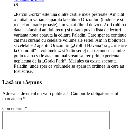
IB
„Parcul Gorki” este una dintre cartile mele preferate. Am citit-
o initial in varianta aparuta la editura Orizonturi (traducere si
redactare foarte proaste), am vazut filmul de vreo 2 ori (ultima
data la sfarsitul anului trecut) si mi-am pus in lista de lecturi
varianta noua aparuta la editura Paladin. Care sper sa continue
cat mai curand cu celelalte volume ale seriei. Am in bibiloteca
si celelalte 2 aparitii Orizonturi („Golful Havana” si „Urmarire
la Cernobil” – volumele 4 si 5 din serie) dar recunosc ca mi-e
putin teama sa le atac, nu mai vreau sa trec prin experienta
neplacuta de la „Gorki Park”. Mai ales ca exista speranta
Paladin, unde sper ca volumele sa apara in ordinea in care au
fost scrise.
Lasă un răspuns
Adresa ta de email nu va fi publicată.
Câmpurile obligatorii sunt
marcate cu
*
Comentariu
*