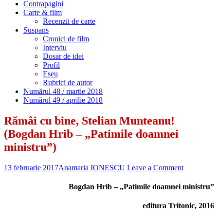
Contrapagini
Carte & film
Recenzii de carte
Suspans
Cronici de film
Interviu
Dosar de idei
Profil
Eseu
Rubrici de autor
Numărul 48 / martie 2018
Numărul 49 / aprilie 2018
Rămâi cu bine, Stelian Munteanu!
(Bogdan Hrib – „Patimile doamnei
ministru”)
13 februarie 2017
Anamaria IONESCU
Leave a Comment
Bogdan Hrib – „Patimile doamnei ministru”
editura Tritonic, 2016