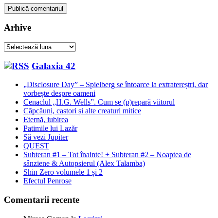
Arhive
Arhive
Galaxia 42
„Disclosure Day” – Spielberg se întoarce la extratereștri, dar
vorbește despre oameni
Cenaclul „H.G. Wells”. Cum se (p)repară viitorul
Căpcăuni, castori și alte creaturi mitice
Eternă, iubirea
Patimile lui Lazăr
Să vezi Jupiter
QUEST
Subteran #1 – Tot înainte! + Subteran #2 – Noaptea de
sânziene & Autopsierul (Alex Talamba)
Shin Zero volumele 1 și 2
Efectul Penrose
Comentarii recente