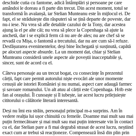
deschide cutia cu fantome, adică întâmplări și persoane pe care
amândoi le doreau a fi parte din trecut. Din acest moment, totul se
transformă în avalanșă, iar Stelian Munteanu este în mijlocul ei. De
fapt, el se străduiește din răsputeri să se țină departe de poveste, dar
nu-i iese. Nu vrea să afle detaliile cazului de la Tony, dar acestea
ajung la el pe alte căi; nu vrea să plece la Copenhaga să ajute la
anchetă, dar i se explică ferm că nu are de ales; nu are chef să se
revadă cu Mișa, o fantomă a trecutului, dar nu are cum să-l refuze.
Desfășurarea evenimentelor, deși bine închegată și susținută, capătă
pe alocuri aspecte absurde. La un moment dat, chiar și Stelian
Munteanu consideră unele aspecte ale poveștii inacceptabile și,
sincer, sunt de acord cu el.
Câteva personaje au un trecut bogat, cu consecințe în prezentul
cărții, fapt care permit autorului niște evocări ale unor momente
cenușii ale istoriei României și nu numai, aspect care adaugă farmec
și savoare romanului. Un alt atuu al cărții este Copenhaga. Hrib este
fan al orașului. Îl cunoaște și îl iubește, iar acest lucru prilejuiește
cititorului o călătorie literară interesantă.
Deși nu îmi era străin, personajul principal m-a surprins. Am în
vedere realția lui ușor chinuită cu femeile. Doamne mai mult sau mai
puțin fermecătoare și mai mult sau mai puțin interesate vin în contact
cu el, dar Stelian pare a fi mai degrabă strasat de acest lucru, neștiind
exact cum ar trebui să reacționeze. Compensează însă din plin prin