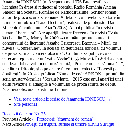
Anamaria IONESCU (n. 3 septembrie 1976 Bucuresti) este
licenţiata în drept şi redactor al postului Radio România Antena
Satelor, al Societăţii Române de Radiodifuziune. Scriitor român,
autor de proză scurtă si romane. A debutat cu nuvela "Călătorie în
familie" în rubrica "Luxul lecturii", realizată de publicistul Dan
Mucenic în cotidianul "Atac"(2008). A mai publicat în revista
literara "Fereastra". Are apariţii literare frecvente în revista "Vatra
Veche" din Tg. Mureş. În 2009 s-a numărat printre laureații
concursului de literatură Agatha Grigorescu Bacovia – Mizil, cu
nuvela "Confesiune". În acelaşi an debutează editorial cu volumul
de proză scurtă "Camera obscură". Continuă să publice cu o
oarecare regularitate în "Vatra Veche" (Tg. Mureş). În 2013 a apărut
cel de-al doilea volum de proză scurtă, "Pe cine nu laşi să moară...",
la editura Tritonic, şi o povestire în volumul colectiv "Poveşti pe
două roţi". In 2014 a publicat "Nume de cod: ARKON", primul din
seria mystery&thriller "Sergiu Manta". 2015 este anul apari'iei unei
editii revazute si adaugite a volumului de proza scurta de debut,
"Camera obscura" la editura Tritonic.
Vezi toate articolele scrise de Anamaria IONESCU
→
Site personal
Recenzii de carte
Nr. 35
Post
Previous Article
←
Protectorii (fragment de roman)
Next Article
Povești cu trupuri, suflete și umbre (Liviu Surugiu –
navigation