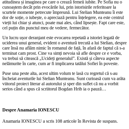
atitudinea și imaginea pe care o crează femeii iubite. Pe Sofia nu o
cunoaștem decât prin evocările lui, prin istorisirile referitoare la
scurtele momente petrecute împreună. Lui Stelian Munteanu îi este
dor de soție, o iubește, o apreciază pentru înțelegere, ea este centrul
vieții lui chiar și atunci, poate mai ales, când lipsește. Fapt care este,
cel puțin din punctul meu de vedere, fermecător.
Un lucru ușor deranjant este evocarea repetată a istoriei legată de
uciderea unui general, evident o aventură trecută a lui Stelian, despre
care însă nu aflăm nimic în romanul de față, în afară de faptul că s-a
terminat cam prost. Cine va simți nevoia să afle despre ce e vorba,
va trebui să citească „Ucideți generalul”. Există și câteva aspecte
nelămurite în carte, cum ar fi implicarea tatălui Sofiei în poveste.
Puse una peste alta, acest ultim volum te lasă cu regretul că s-au
încheiat aventurile lui Stelian Munteanu. Sunt curioasă cum va arăta
viitorul proiect literar al autorului și sper din suflet că nu a vorbit
serios când a spus că scriitorul Bogdan Hrib ia o pauză…
Despre Anamaria IONESCU
Anamaria IONESCU a scris 108 articole în Revista de suspans.