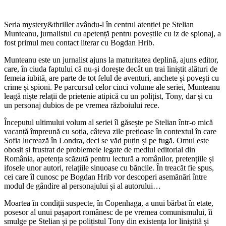
Seria mystery&thriller avându-l în centrul atenției pe Stelian
Munteanu, jurnalistul cu apetență pentru poveștile cu iz de spionaj, a
fost primul meu contact literar cu Bogdan Hrib.
Munteanu este un jurnalist ajuns la maturitatea deplină, ajuns editor,
care, în ciuda faptului că nu-și dorește decât un trai liniștit alături de
femeia iubită, are parte de tot felul de aventuri, anchete și povești cu
crime și spioni. Pe parcursul celor cinci volume ale seriei, Munteanu
leagă niște relații de prietenie atipică cu un polițist, Tony, dar și cu
un personaj dubios de pe vremea războiului rece.
Începutul ultimului volum al seriei îl găsește pe Stelian într-o mică
vacanță împreună cu soția, câteva zile prețioase în contextul în care
Sofia lucrează în Londra, deci se văd puțin și pe fugă. Omul este
obosit și frustrat de problemele legate de mediul editorial din
România, apetența scăzută pentru lectură a românilor, pretențiile și
ifosele unor autori, relațiile sinuoase cu băncile. În treacăt fie spus,
cei care îl cunosc pe Bogdan Hrib vor descoperi asemănări între
modul de gândire al personajului și al autorului…
Moartea în condiții suspecte, în Copenhaga, a unui bărbat în etate,
posesor al unui pașaport românesc de pe vremea comunismului, îi
smulge pe Stelian și pe polițistul Tony din existența lor liniștită și