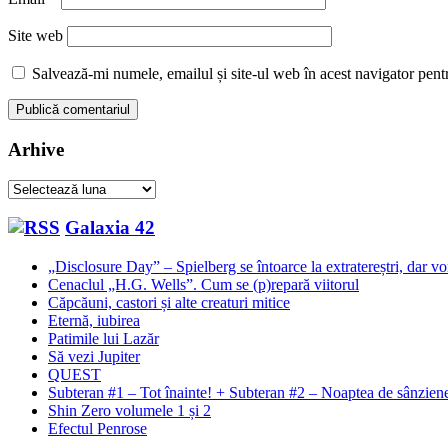
Site web
Salvează-mi numele, emailul și site-ul web în acest navigator pent
Arhive
Arhive
Galaxia 42
„Disclosure Day” – Spielberg se întoarce la extratereștri, dar v
Cenaclul „H.G. Wells”. Cum se (p)repară viitorul
Căpcăuni, castori și alte creaturi mitice
Eternă, iubirea
Patimile lui Lazăr
Să vezi Jupiter
QUEST
Subteran #1 – Tot înainte! + Subteran #2 – Noaptea de sânzie
Shin Zero volumele 1 și 2
Efectul Penrose