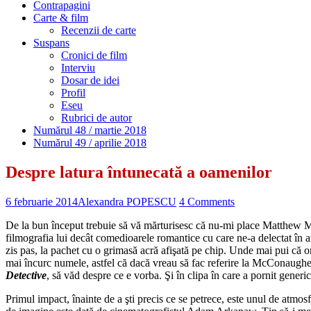
Contrapagini
Carte & film
Recenzii de carte
Suspans
Cronici de film
Interviu
Dosar de idei
Profil
Eseu
Rubrici de autor
Numărul 48 / martie 2018
Numărul 49 / aprilie 2018
Despre latura întunecată a oamenilor
6 februarie 2014
Alexandra POPESCU
4 Comments
De la bun început trebuie să vă mărturisesc că nu-mi place Matthew Mc
filmografia lui decât comedioarele romantice cu care ne-a delectat în a
zis pas, la pachet cu o grimasă acră afişată pe chip. Unde mai pui că o
mai încurc numele, astfel că dacă vreau să fac referire la McConaugh
Detective
, să văd despre ce e vorba. Şi în clipa în care a pornit gener
Primul impact, înainte de a şti precis ce se petrece, este unul de atm