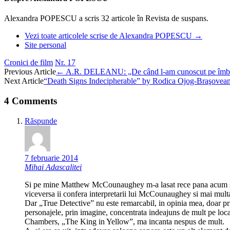
Alexandra POPESCU a scris 32 articole în Revista de suspans.
Vezi toate articolele scrise de Alexandra POPESCU
→
Site personal
Cronici de film
Nr. 17
Post
Previous Article
←
A.R. DELEANU: „De când l-am cunoscut pe îmblânz
Next Article
“Death Signs Indecipherable” by Rodica Ojog-Braşove
navigation
4 Comments
Răspunde
7 februarie 2014
Mihai Adascalitei
Si pe mine Matthew McCounaughey m-a lasat rece pana acum si de a
viceversa ii confera interpretarii lui McCounaughey si mai multa
Dar „True Detective” nu este remarcabil, in opinia mea, doar prin 
personajele, prin imagine, concentrata indeajuns de mult pe locat
Chambers, „The King in Yellow”, ma incanta nespus de mult.