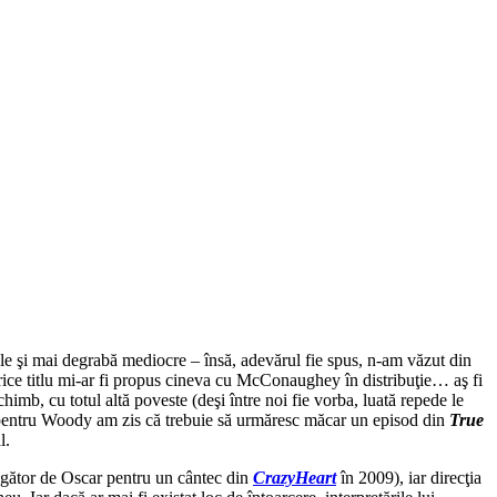
le şi mai degrabă mediocre – însă, adevărul fie spus, n-am văzut din
 orice titlu mi-ar fi propus cineva cu McConaughey în distribuţie… aş fi
mb, cu totul altă poveste (deşi între noi fie vorba, luată repede le
i pentru Woody am zis că trebuie să urmăresc măcar un episod din
True
l.
tigător de Oscar pentru un cântec din
Crazy
Heart
în 2009), iar direcţia