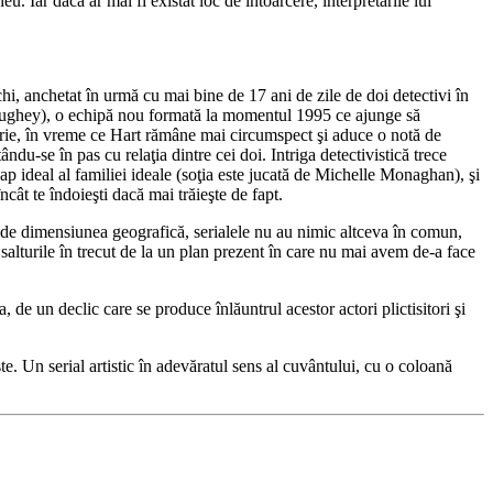
Iar dacă ar mai fi existat loc de întoarcere, interpretările lui
i, anchetat în urmă cu mai bine de 17 ani de zile de doi detectivi în
aughey), o echipă nou formată la momentul 1995 ce ajunge să
serie, în vreme ce Hart rămâne mai circumspect şi aduce o notă de
du-se în pas cu relaţia dintre cei doi. Intriga detectivistică trece
cap ideal al familiei ideale (soţia este jucată de Michelle Monaghan), şi
ncât te îndoieşti dacă mai trăieşte de fapt.
ară de dimensiunea geografică, serialele nu au nimic altceva în comun,
i salturile în trecut de la un plan prezent în care nu mai avem de-a face
, de un declic care se produce înlăuntrul acestor actori plictisitori şi
e. Un serial artistic în adevăratul sens al cuvântului, cu o coloană