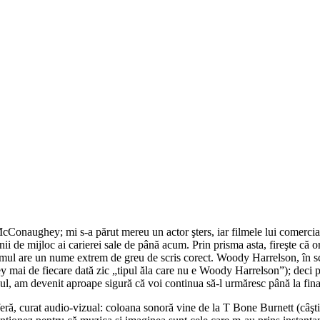
Conaughey; mi s-a părut mereu un actor şters, iar filmele lui comercia
nii de mijloc ai carierei sale de până acum. Prin prisma asta, fireşte că
mul are un nume extrem de greu de scris corect. Woody Harrelson, în schi
ey mai de fiecare dată zic „tipul ăla care nu e Woody Harrelson”); dec
icul, am devenit aproape sigură că voi continua să-l urmăresc până la fina
osferă, curat audio-vizual: coloana sonoră vine de la T Bone Burnett (câş