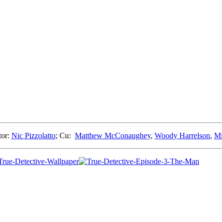
tor:
Nic Pizzolatto
; Cu:
Matthew McConaughey
,
Woody Harrelson
,
Mi