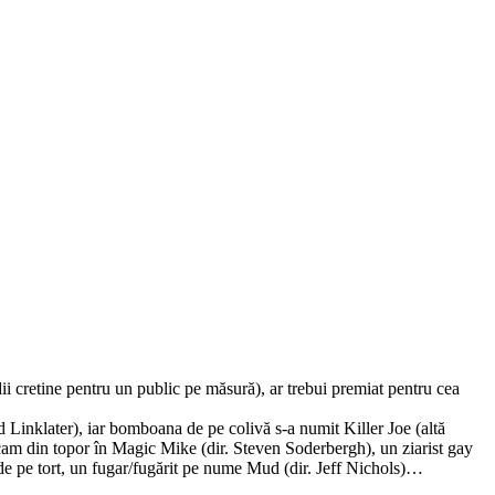
ii cretine pentru un public pe măsură), ar trebui premiat pentru cea
 Linklater), iar bomboana de pe colivă s-a numit Killer Joe (altă
 cam din topor în Magic Mike (dir. Steven Soderbergh), un ziarist gay
şa de pe tort, un fugar/fugărit pe nume Mud (dir. Jeff Nichols)…