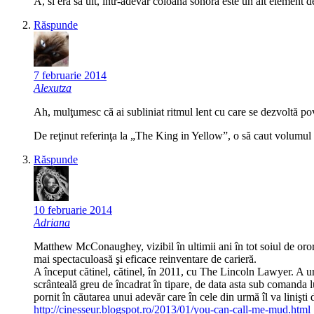
A, si era sa uit, intr-adevar coloana sonora este un alt element d
Răspunde
7 februarie 2014
Alexutza
Ah, mulţumesc că ai subliniat ritmul lent cu care se dezvoltă pov
De reţinut referinţa la „The King in Yellow”, o să caut volumul s
Răspunde
10 februarie 2014
Adriana
Matthew McConaughey, vizibil în ultimii ani în tot soiul de orori
mai spectaculoasă şi eficace reinventare de carieră.
A început cătinel, cătinel, în 2011, cu The Lincoln Lawyer. A u
scrânteală greu de încadrat în tipare, de data asta sub comanda 
pornit în căutarea unui adevăr care în cele din urmă îl va linişt
http://cinesseur.blogspot.ro/2013/01/you-can-call-me-mud.html