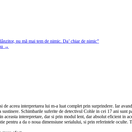
itor, nu mă mai tem de nimic. Da’ chiar de nimic”
anu
→
ceea interpretarea lui m-a luat complet prin surprindere. Iar avand in 
 sustinere. Schimbarile suferite de detectivul Cohle in cei 17 ani sunt 
aceasta interepretare, dar si prin modul lent, dar absolut eficient in ace
ie pentru a da o noua dimensiune serialului, si prin referintele oculte. T