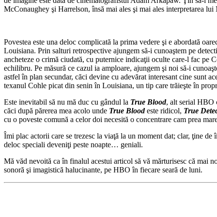
de imagine este dată de cinematografistul Adam Arkapaw. Ţin să-i menţio
McConaughey şi Harrelson, însă mai ales şi mai ales interpretarea lu
Povestea este una deloc complicată la prima vedere şi e abordată oarec
Louisiana. Prin salturi retrospective ajungem să-i cunoaştem pe det
ancheteze o crimă ciudată, cu puternice indicaţii oculte care-l fac pe
echilibru. Pe măsură ce cazul ia amploare, ajungem şi noi să-i cunoaştem 
astfel în plan secundar, căci devine cu adevărat interesant cine sunt ace
texanul Cohle picat din senin în Louisiana, un tip care trăieşte în propri
Este inevitabil să nu mă duc cu gândul la
True Blood
, alt serial HBO 
căci după părerea mea acolo unde
True Blood
este ridicol,
True Detec
cu o poveste comună a celor doi necesită o concentrare cam prea mare d
Îmi plac actorii care se trezesc la viaţă la un moment dat; clar, ţine de 
deloc speciali deveniţi peste noapte… geniali.
Mă văd nevoită ca în finalul acestui articol să vă mărturisesc că ma
sonoră şi imagistică halucinante, pe HBO în fiecare seară de luni.