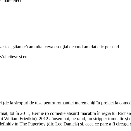
e mare efect.
estea, ştiam că am uitat ceva esenţial de cînd am dat clic pe send.
ă-l citesc şi eu.
 (de la siropuri de tuse pentru romantici încremeniţi în proiect la comed
rmat, tot în 2011, Bernie (o comedie absurd-macabră în regia lui Richard
lui William Friedkin). 2012 a însemnat, pe rând, un stripper tomnatic şi
i definitiv în The Paperboy (dir. Lee Daniels) şi, ceea ce pare a fi cirea