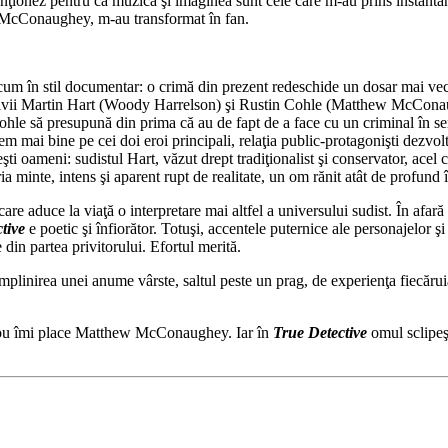
nez pentru că muzica şi imaginea sunt cele care m-au prins instantaneu. 
i McConaughey, m-au transformat în fan.
um în stil documentar: o crimă din prezent redeschide un dosar mai vech
ectivii Martin Hart (Woody Harrelson) şi Rustin Cohle (Matthew McCon
 Cohle să presupună din prima că au de fapt de a face cu un criminal în 
mai bine pe cei doi eroi principali, relaţia public-protagonişti dezvoltân
şti oameni: sudistul Hart, văzut drept tradiţionalist şi conservator, acel 
a minte, intens şi aparent rupt de realitate, un om rănit atât de profund î
care aduce la viaţă o interpretare mai altfel a universului sudist. În af
tive
e poetic şi înfiorător. Totuşi, accentele puternice ale personajelor ş
in partea privitorului. Efortul merită.
împlinirea unei anume vârste, saltul peste un prag, de experienţa fiecăruia
i nou îmi place Matthew McConaughey. Iar în
True Detective
omul sclipeşt